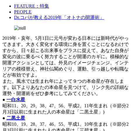
FEATURE：特集
PEOPLE
Dr.コパが教える2019年「オトナの開運術」
2019年・亥年、5月1日に元号が変わる日本には新時代がやっ
てきます。大きく変化する環境に身を置くことになるわけで
すから、日々起こる出来事をプラスに捉えて、あなた自身が
変化の波に乗るべく努力することが開運のカギに。積極的な
開運アクションとしては、外見のイメージチェンジ、インテ
リアの模様替え、神社仏閣めぐり、運動、引っ越しや転職な
どが有効ですよ。
また、風水では生まれ年によって９つの本命星が存在しま
す。以下よりあなたの本命星を見つけて、リンク先の詳細な
運勢・開運術をぜひ参考にしてみてください。
●
一白水星
昭和11、20、29、38、47、56、平成2、11年生まれ（※節分2
月3日以前に生まれた人の本命星は「二黒土星」)
●
二黒土星
昭和10、19、28、37、46、55、平成1、10年生まれ（※節分2
月3日以前に生まれた人の本命星は「三碧木星」)