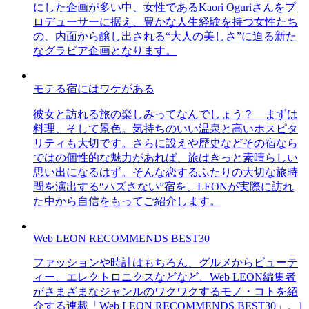
にした企画が多い中、女性であるKaori Oguriさんをプ
ロデューサーに据え、豊かな人生経験を持つ女性たち
の、内面から醸し出される“大人の美しさ”に迫る新た
なグラビア企画となります。
モテる宿にはワケがある
彼女と訪れる旅の楽しみってなんでしょう？ まずは
料理、そして景色。気持ちのいい温泉と高いホスピタ
リティも大切です。さらに設えや歴史などその宿なら
ではの個性的な魅力があれば、旅はきっと素晴らしい
思い出になるはず。そんな恋するふたりの大切な旅時
間を演出する“ハズさない”宿を、LEONが実際に訪れ
た中から自信をもってご紹介します。
Web LEON RECOMMENDS BEST30
ファッションや時計はもちろん、グルメからビューテ
ィー、エレクトロニクスなどなど、Web LEON編集者
がさまざまなジャンルのワクワクするモノ・コトを紹
介する連載「Web LEON RECOMMENDS BEST30」。1