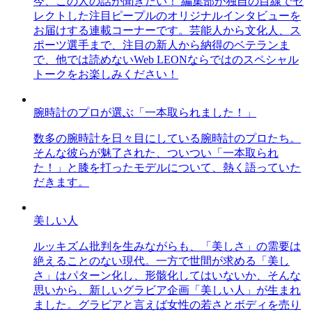
今、この人の話が聞きたい！ 編集部が独自の目線でセ
レクトした注目ピープルのオリジナルインタビューを
お届けする連載コーナーです。芸能人から文化人、ス
ポーツ選手まで、注目の新人から納得のベテランま
で、他では読めないWeb LEONならではのスペシャル
トークをお楽しみください！
腕時計のプロが選ぶ「一本取られました！」
数多の腕時計を日々目にしている腕時計のプロたち。
そんな彼らが魅了された、ついつい「一本取られ
た！」と膝を打ったモデルについて、熱く語っていた
だきます。
美しい人
ルッキズム批判を生みながらも、「美しさ」の需要は
絶えることのない現代。一方で世間が求める「美し
さ」はパターン化し、形骸化してはいないか、そんな
思いから、新しいグラビア企画「美しい人」が生まれ
ました。グラビアと言えば女性の若さとボディを売り