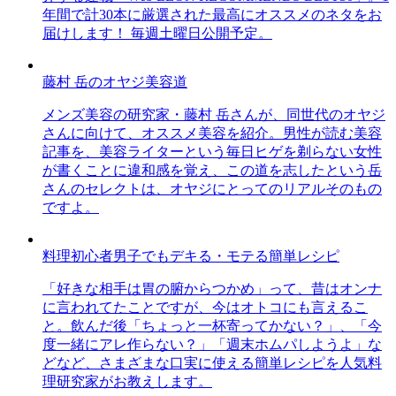
年間で計30本に厳選された最高にオススメのネタをお
届けします！ 毎週土曜日公開予定。
藤村 岳のオヤジ美容道
メンズ美容の研究家・藤村 岳さんが、同世代のオヤジ
さんに向けて、オススメ美容を紹介。男性が読む美容
記事を、美容ライターという毎日ヒゲを剃らない女性
が書くことに違和感を覚え、この道を志したという岳
さんのセレクトは、オヤジにとってのリアルそのもの
ですよ。
料理初心者男子でもデキる・モテる簡単レシピ
「好きな相手は胃の腑からつかめ」って、昔はオンナ
に言われてたことですが、今はオトコにも言えるこ
と。飲んだ後「ちょっと一杯寄ってかない？」、「今
度一緒にアレ作らない？」「週末ホムパしようよ」な
どなど、さまざまな口実に使える簡単レシピを人気料
理研究家がお教えします。