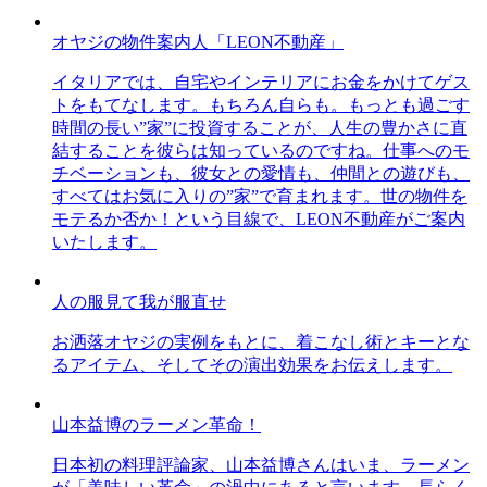
オヤジの物件案内人「LEON不動産」
イタリアでは、自宅やインテリアにお金をかけてゲス
トをもてなします。もちろん自らも。もっとも過ごす
時間の長い”家”に投資することが、人生の豊かさに直
結することを彼らは知っているのですね。仕事へのモ
チベーションも、彼女との愛情も、仲間との遊びも、
すべてはお気に入りの”家”で育まれます。世の物件を
モテるか否か！という目線で、LEON不動産がご案内
いたします。
人の服見て我が服直せ
お洒落オヤジの実例をもとに、着こなし術とキーとな
るアイテム、そしてその演出効果をお伝えします。
山本益博のラーメン革命！
日本初の料理評論家、山本益博さんはいま、ラーメン