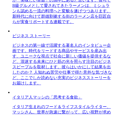
が「美味しい革命」の渦中にあると言います。長らく
B級グルメとして愛されてきたラーメンは、ミシュラ
ンも認める一流の料理へと変貌を遂げつつあります。
新時代に向けて群雄割拠する街のラーメン店を巨匠自
らが実食リポートする連載です。
ビジネス ストーリー
ビジネスの第一線で活躍する著名人のインタビュー企
画です。時代をリードする商品やサービスを産み出
す、ユニークな視点で社会に新しい価値を提供するな
ど、混迷する未来にひと筋の光を照らす注目のビジネ
スピープルを取材します。彼らはいかにして結果を出
したのか？ 人知れぬ苦労や仕事で得た意外な気づきな
ど、ここでしか読めない充実のビジネスストーリーを
お届けします。
イタリア人マッシの「思考する食欲」
イタリア生まれのフード＆ライフスタイルライター、
マッシさん。世界が急速に繋がって、広い視野が求め