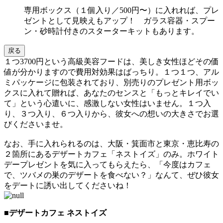
専用ボックス（１個入り／500円〜）に入れれば、プレ
ゼントとして見映えもアップ！ ガラス容器・スプー
ン・砂時計付きのスターターキットもあります。
戻る
１つ3700円という高級美容フードは、美しき女性ほどその価
値が分かりますので費用対効果はばっちり。１つ１つ、アル
ミパッケージに包装されており、別売りのプレゼント用ボッ
クスに入れて贈れば、あなたのセンスと「もっとキレイでい
て」という心遣いに、感激しない女性はいません。１つ入
り、３つ入り、６つ入りから、彼女への想いの大きさでお選
びくださいませ。
なお、手に入れられるのは、大阪・箕面市と東京・恵比寿の
２箇所にあるデザートカフェ「ネストイズ」のみ。ホワイト
デープレゼントを気に入ってもらえたら、「今度はカフェ
で、ツバメの巣のデザートを食べない？」なんて、ぜひ彼女
をデートに誘い出してくださいね！
■デザートカフェ ネストイズ