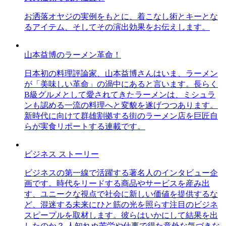
お洒落オヤジの実例をもとに、着こなし術とキーとな
るアイテム、そしてその演出効果をお伝えします。
山本益博のラーメン革命！
日本初の料理評論家、山本益博さんはいま、ラーメン
が「美味しい革命」の渦中にあると言います。長らく
B級グルメとして愛されてきたラーメンは、ミシュラ
ンも認める一流の料理へと変貌を遂げつつあります。
新時代に向けて群雄割拠する街のラーメン店を巨匠自
らが実食リポートする連載です。
ビジネス ストーリー
ビジネスの第一線で活躍する著名人のインタビュー企
画です。時代をリードする商品やサービスを産み出
す、ユニークな視点で社会に新しい価値を提供するな
ど、混迷する未来にひと筋の光を照らす注目のビジネ
スピープルを取材します。彼らはいかにして結果を出
したのか？ 人知れぬ苦労や仕事で得た意外な気づきな