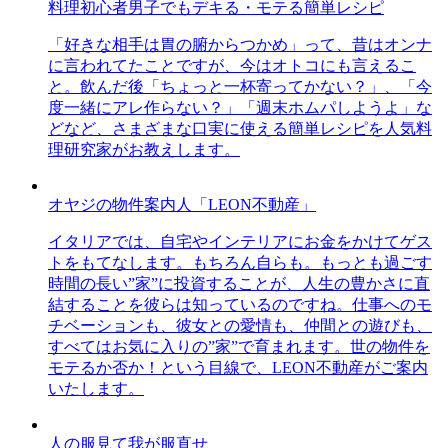
料理初心者男子でもデキる・モテる簡単レシピ
「好きな相手は胃の腑からつかめ」って、昔はオンナ
に言われてたことですが、今はオトコにも言えるこ
と。飲んだ後「ちょっと一杯寄ってかない？」、「今
度一緒にアレ作らない？」「週末ホムパしようよ」な
どなど、さまざまな口実に使える簡単レシピを人気料
理研究家がお教えします。
オヤジの物件案内人「LEON不動産」
イタリアでは、自宅やインテリアにお金をかけてゲス
トをもてなします。もちろん自らも。もっとも過ごす
時間の長い”家”に投資することが、人生の豊かさに直
結することを彼らは知っているのですね。仕事へのモ
チベーションも、彼女との愛情も、仲間との遊びも、
すべてはお気に入りの”家”で育まれます。世の物件を
モテるか否か！という目線で、LEON不動産がご案内
いたします。
人の服見て我が服直せ