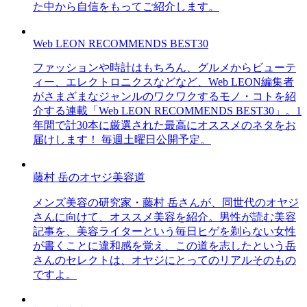
た中から自信をもってご紹介します。
Web LEON RECOMMENDS BEST30
ファッションや時計はもちろん、グルメからビューテ
ィー、エレクトロニクスなどなど、Web LEON編集者
がさまざまなジャンルのワクワクするモノ・コトを紹
介する連載「Web LEON RECOMMENDS BEST30」。1
年間で計30本に厳選された最高にオススメのネタをお
届けします！ 毎週土曜日公開予定。
藤村 岳のオヤジ美容道
メンズ美容の研究家・藤村 岳さんが、同世代のオヤジ
さんに向けて、オススメ美容を紹介。男性が読む美容
記事を、美容ライターという毎日ヒゲを剃らない女性
が書くことに違和感を覚え、この道を志したという岳
さんのセレクトは、オヤジにとってのリアルそのもの
ですよ。