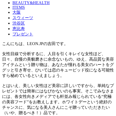
BEAUTY&HEALTH
ITEMS
大阪
スウィーツ
渋谷区
恵比寿
プレゼント
こんにちは、LEON.JPの吉田です。
女性目線で分析するに、人目を引くキレイな女性ほど、
日々、自慢の美貌磨きに余念ないもの。ゆえ、高品質な美容
アイテムという贈り物は、あなたが憧れる美女のハートをグ
グッと引き寄せ、ひいては恋のキューピッド役になる可能性
すら秘めているといえましょう。
とはいえ、美しい女性ほど美容に詳しいですから、単純なプ
レゼントでは簡単にはなびかないのも事実。そこでみなさま
には、各女性向きメディアでも軒並み報じられている“究極
の美容フード”をお教えします。ホワイトデーという絶好の
チャンスに、気になる美人さんにこそ贈っていただきたい
（いや、贈るべき！）品です。