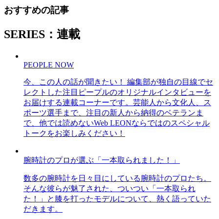
おすすめの記事
SERIES：連載
PEOPLE NOW
今、この人の話が聞きたい！ 編集部が独自の目線でセ
レクトした注目ピープルのオリジナルインタビューを
お届けする連載コーナーです。芸能人から文化人、ス
ポーツ選手まで、注目の新人から納得のベテランま
で、他では読めないWeb LEONならではのスペシャル
トークをお楽しみください！
腕時計のプロが選ぶ「一本取られました！」
数多の腕時計を日々目にしている腕時計のプロたち。
そんな彼らが魅了された、ついつい「一本取られ
た！」と膝を打ったモデルについて、熱く語っていた
だきます。