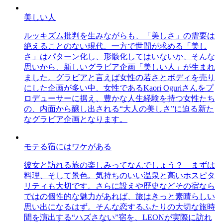
美しい人
ルッキズム批判を生みながらも、「美しさ」の需要は
絶えることのない現代。一方で世間が求める「美し
さ」はパターン化し、形骸化してはいないか、そんな
思いから、新しいグラビア企画「美しい人」が生まれ
ました。グラビアと言えば女性の若さとボディを売り
にした企画が多い中、女性であるKaori Oguriさんをプ
ロデューサーに据え、豊かな人生経験を持つ女性たち
の、内面から醸し出される“大人の美しさ”に迫る新た
なグラビア企画となります。
モテる宿にはワケがある
彼女と訪れる旅の楽しみってなんでしょう？ まずは
料理、そして景色。気持ちのいい温泉と高いホスピタ
リティも大切です。さらに設えや歴史などその宿なら
ではの個性的な魅力があれば、旅はきっと素晴らしい
思い出になるはず。そんな恋するふたりの大切な旅時
間を演出する“ハズさない”宿を、LEONが実際に訪れ