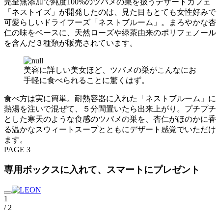
完全無添加で純度100%のツバメの巣を扱うデザートカフェ
「ネストイズ」が開発したのは、見た目もとても女性好みで
可愛らしいドライフーズ「ネストブルーム」。まろやかな杏
仁の味をベースに、天然ローズや緑茶由来のポリフェノール
を含んだ３種類が販売されています。
美容に詳しい美女ほど、ツバメの巣がこんなにお
手軽に食べられることに驚くはず。
食べ方は実に簡単。耐熱容器に入れた「ネストブルーム」に
熱湯を注いで混ぜて、５分間置いたら出来上がり。プチプチ
とした寒天のような食感のツバメの巣を、杏仁がほのかに香
る温かなスウィートスープとともにデザート感覚でいただけ
ます。
PAGE 3
専用ボックスに入れて、スマートにプレゼント
1
/ 2