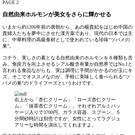
PAGE 2
自然由来ホルモンが美女をさらに輝かせる
いまから約1200年前の唐朝から、あの楊貴妃をはじめ中国の
貴婦人たちを夢中にさせた漢方薬であり、現代の日本では主
に、中華料理の高級食材として使われている珍味“ツバメの
巣”。
コチラ、美しさの素となる自然由来のホルモンを６種類も含
み、免疫力を向上させるシアル酸含有量が自然界ではNo.1と
言われる食品ながらも、実は調理に手間がかかるのが玉にキ
ズ。そこでオススメなのが、手軽に美味しく食べられる“ツ
バメの巣”のドライフーズというわけです。
右上から「杏仁クリーム」「ローズ杏仁クリー
ム」「抹茶杏仁クリーム」。それぞれアルミパッ
ケージ入りで3700円。ガラス容器、スプーン、５
分間砂時計は別売ですが、女性にとってラグジュ
アリーな時間を演出してくれますよ。