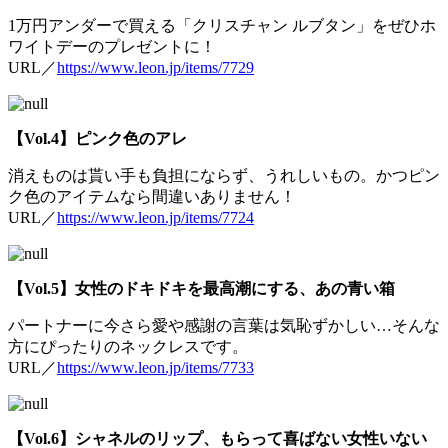
1万円アンダーで買える「クリスチャン ルブタン」をぜひホ
ワイトデーのプレゼントに！
URL／
https://www.leon.jp/items/7729
【Vol.4】ピンク色のアレ
消えものは貰い手も負担にならず、うれしいもの。かつピン
ク色のアイテムなら間違いありません！
URL／
https://www.leon.jp/items/7724
【Vol.5】女性のドキドキを最高潮にする、あの青い箱
パートナーに今さら愛や感謝の言葉は気恥ずかしい…そんな
方にぴったりのネックレスです。
URL／
https://www.leon.jp/items/7733
【Vol.6】シャネルのリップ、もらって喜ばない女性いない