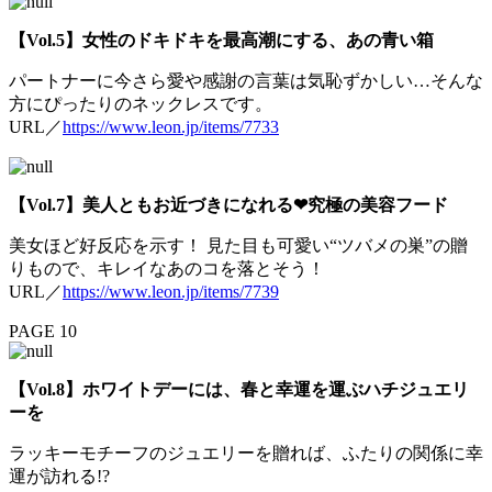
【Vol.5】女性のドキドキを最高潮にする、あの青い箱
パートナーに今さら愛や感謝の言葉は気恥ずかしい…そんな
方にぴったりのネックレスです。
URL／
https://www.leon.jp/items/7733
【Vol.7】美人ともお近づきになれる❤︎究極の美容フード
美女ほど好反応を示す！ 見た目も可愛い“ツバメの巣”の贈
りもので、キレイなあのコを落とそう！
URL／
https://www.leon.jp/items/7739
PAGE 10
【Vol.8】ホワイトデーには、春と幸運を運ぶハチジュエリ
ーを
ラッキーモチーフのジュエリーを贈れば、ふたりの関係に幸
運が訪れる!?