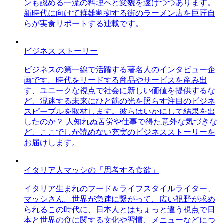
ンも認める一流の料理へと変貌を遂げつつあります。
新時代に向けて群雄割拠する街のラーメン店を巨匠自
らが実食リポートする連載です。
ビジネス ストーリー
ビジネスの第一線で活躍する著名人のインタビュー企
画です。時代をリードする商品やサービスを産み出
す、ユニークな視点で社会に新しい価値を提供するな
ど、混迷する未来にひと筋の光を照らす注目のビジネ
スピープルを取材します。彼らはいかにして結果を出
したのか？ 人知れぬ苦労や仕事で得た意外な気づきな
ど、ここでしか読めない充実のビジネスストーリーを
お届けします。
イタリア人マッシの「思考する食欲」
イタリア生まれのフード＆ライフスタイルライター、
マッシさん。世界が急速に繋がって、広い視野が求め
られるこの時代に、日本人とはちょっと違う視点で日
本と世界の食に関する文化や習慣、メニューなどにつ