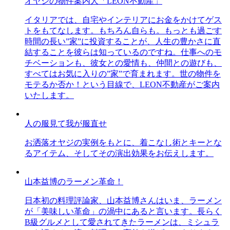
オヤジの物件案内人「LEON不動産」
イタリアでは、自宅やインテリアにお金をかけてゲス
トをもてなします。もちろん自らも。もっとも過ごす
時間の長い”家”に投資することが、人生の豊かさに直
結することを彼らは知っているのですね。仕事へのモ
チベーションも、彼女との愛情も、仲間との遊びも、
すべてはお気に入りの”家”で育まれます。世の物件を
モテるか否か！という目線で、LEON不動産がご案内
いたします。
人の服見て我が服直せ
お洒落オヤジの実例をもとに、着こなし術とキーとな
るアイテム、そしてその演出効果をお伝えします。
山本益博のラーメン革命！
日本初の料理評論家、山本益博さんはいま、ラーメン
が「美味しい革命」の渦中にあると言います。長らく
B級グルメとして愛されてきたラーメンは、ミシュラ