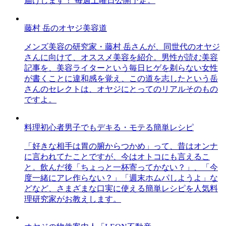
届けします！ 毎週土曜日公開予定。
藤村 岳のオヤジ美容道
メンズ美容の研究家・藤村 岳さんが、同世代のオヤジ
さんに向けて、オススメ美容を紹介。男性が読む美容
記事を、美容ライターという毎日ヒゲを剃らない女性
が書くことに違和感を覚え、この道を志したという岳
さんのセレクトは、オヤジにとってのリアルそのもの
ですよ。
料理初心者男子でもデキる・モテる簡単レシピ
「好きな相手は胃の腑からつかめ」って、昔はオンナ
に言われてたことですが、今はオトコにも言えるこ
と。飲んだ後「ちょっと一杯寄ってかない？」、「今
度一緒にアレ作らない？」「週末ホムパしようよ」な
どなど、さまざまな口実に使える簡単レシピを人気料
理研究家がお教えします。