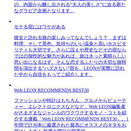
の、内面から醸し出される“大人の美しさ”に迫る新た
なグラビア企画となります。
モテる宿にはワケがある
彼女と訪れる旅の楽しみってなんでしょう？ まずは
料理、そして景色。気持ちのいい温泉と高いホスピタ
リティも大切です。さらに設えや歴史などその宿なら
ではの個性的な魅力があれば、旅はきっと素晴らしい
思い出になるはず。そんな恋するふたりの大切な旅時
間を演出する“ハズさない”宿を、LEONが実際に訪れ
た中から自信をもってご紹介します。
Web LEON RECOMMENDS BEST30
ファッションや時計はもちろん、グルメからビューテ
ィー、エレクトロニクスなどなど、Web LEON編集者
がさまざまなジャンルのワクワクするモノ・コトを紹
介する連載「Web LEON RECOMMENDS BEST30」。1
年間で計30本に厳選された最高にオススメのネタをお