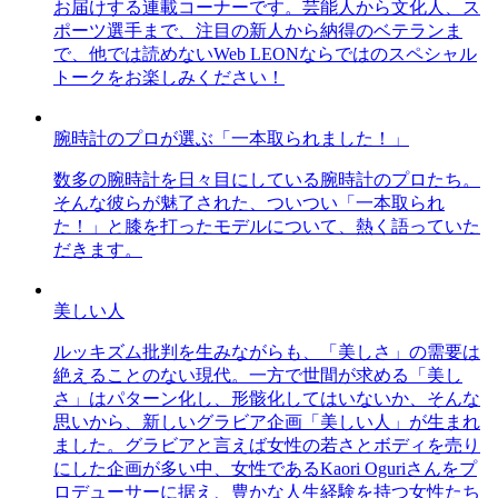
お届けする連載コーナーです。芸能人から文化人、ス
ポーツ選手まで、注目の新人から納得のベテランま
で、他では読めないWeb LEONならではのスペシャル
トークをお楽しみください！
腕時計のプロが選ぶ「一本取られました！」
数多の腕時計を日々目にしている腕時計のプロたち。
そんな彼らが魅了された、ついつい「一本取られ
た！」と膝を打ったモデルについて、熱く語っていた
だきます。
美しい人
ルッキズム批判を生みながらも、「美しさ」の需要は
絶えることのない現代。一方で世間が求める「美し
さ」はパターン化し、形骸化してはいないか、そんな
思いから、新しいグラビア企画「美しい人」が生まれ
ました。グラビアと言えば女性の若さとボディを売り
にした企画が多い中、女性であるKaori Oguriさんをプ
ロデューサーに据え、豊かな人生経験を持つ女性たち