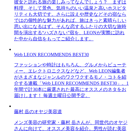
彼女と訪れる旅の楽しみってなんでしょう？ まずは
料理、そして景色。気持ちのいい温泉と高いホスピタ
リティも大切です。さらに設えや歴史などその宿なら
ではの個性的な魅力があれば、旅はきっと素晴らしい
思い出になるはず。そんな恋するふたりの大切な旅時
間を演出する“ハズさない”宿を、LEONが実際に訪れ
た中から自信をもってご紹介します。
Web LEON RECOMMENDS BEST30
ファッションや時計はもちろん、グルメからビューテ
ィー、エレクトロニクスなどなど、Web LEON編集者
がさまざまなジャンルのワクワクするモノ・コトを紹
介する連載「Web LEON RECOMMENDS BEST30」。1
年間で計30本に厳選された最高にオススメのネタをお
届けします！ 毎週土曜日公開予定。
藤村 岳のオヤジ美容道
メンズ美容の研究家・藤村 岳さんが、同世代のオヤジ
さんに向けて、オススメ美容を紹介。男性が読む美容