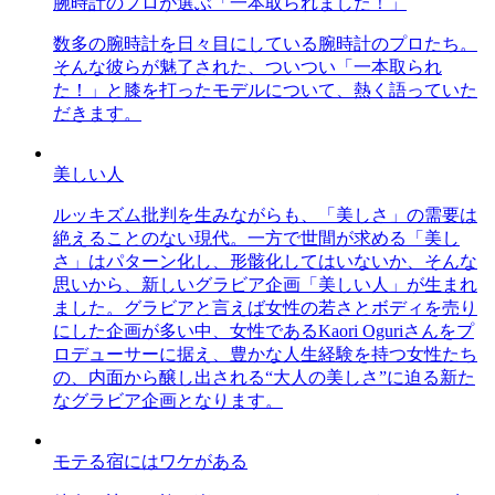
腕時計のプロが選ぶ「一本取られました！」
数多の腕時計を日々目にしている腕時計のプロたち。
そんな彼らが魅了された、ついつい「一本取られ
た！」と膝を打ったモデルについて、熱く語っていた
だきます。
美しい人
ルッキズム批判を生みながらも、「美しさ」の需要は
絶えることのない現代。一方で世間が求める「美し
さ」はパターン化し、形骸化してはいないか、そんな
思いから、新しいグラビア企画「美しい人」が生まれ
ました。グラビアと言えば女性の若さとボディを売り
にした企画が多い中、女性であるKaori Oguriさんをプ
ロデューサーに据え、豊かな人生経験を持つ女性たち
の、内面から醸し出される“大人の美しさ”に迫る新た
なグラビア企画となります。
モテる宿にはワケがある