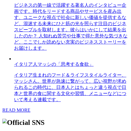
ビジネスの第一線で活躍する著名人のインタビュー企
画です。時代をリードする商品やサービスを産み出
す、ユニークな視点で社会に新しい価値を提供するな
ど、混迷する未来にひと筋の光を照らす注目のビジネ
スピープルを取材します。彼らはいかにして結果を出
したのか？ 人知れぬ苦労や仕事で得た意外な気づきな
ど、ここでしか読めない充実のビジネスストーリーを
お届けします。
イタリア人マッシの「思考する食欲」
イタリア生まれのフード＆ライフスタイルライター、
マッシさん。世界が急速に繋がって、広い視野が求め
られるこの時代に、日本人とはちょっと違う視点で日
本と世界の食に関する文化や習慣、メニューなどにつ
いて考える連載です。
READ MORE