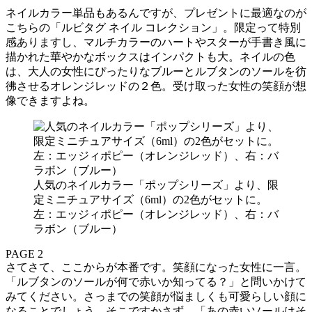
ネイルカラー単品もあるんですが、プレゼントに最適なのが
こちらの「ルビタグ ネイル コレクション」。限定って特別
感ありますし、マルチカラーのハートやスターが手書き風に
描かれた華やかなボックスはインパクトも大。ネイルの色
は、大人の女性にぴったりなブルーとルブタンのソールを彷
彿させるオレンジレッドの２色。受け取った女性の笑顔が想
像できますよね。
人気のネイルカラー「ポップシリーズ」より、限
定ミニチュアサイズ（6ml）の2色がセットに。
左：エッジィポピー（オレンジレッド）、右：バ
ラボン（ブルー）
PAGE 2
さてさて、ここからが本番です。笑顔になった女性に一言。
「ルブタンのソールが何で赤いか知ってる？」と問いかけて
みてください。さっまでの笑顔が悩ましくも可愛らしい顔に
なることでしょう。そこですかさず、「あの赤いソールはそ