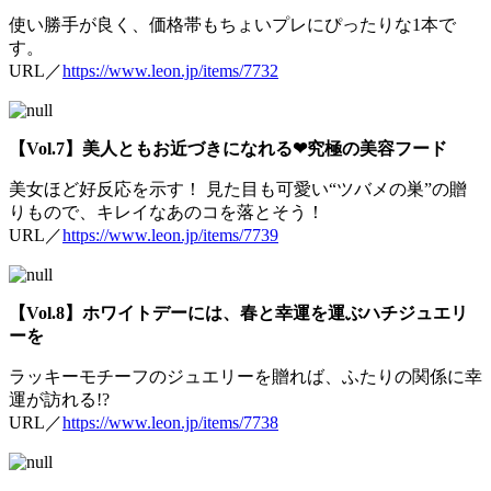
使い勝手が良く、価格帯もちょいプレにぴったりな1本で
す。
URL／
https://www.leon.jp/items/7732
【Vol.7】美人ともお近づきになれる❤︎究極の美容フード
美女ほど好反応を示す！ 見た目も可愛い“ツバメの巣”の贈
りもので、キレイなあのコを落とそう！
URL／
https://www.leon.jp/items/7739
【Vol.8】ホワイトデーには、春と幸運を運ぶハチジュエリ
ーを
ラッキーモチーフのジュエリーを贈れば、ふたりの関係に幸
運が訪れる!?
URL／
https://www.leon.jp/items/7738