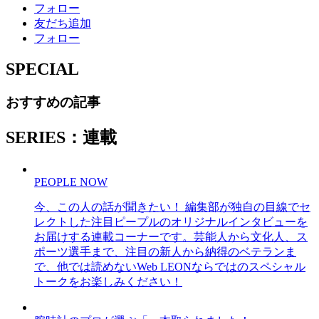
フォロー
友だち追加
フォロー
SPECIAL
おすすめの記事
SERIES：連載
PEOPLE NOW
今、この人の話が聞きたい！ 編集部が独自の目線でセ
レクトした注目ピープルのオリジナルインタビューを
お届けする連載コーナーです。芸能人から文化人、ス
ポーツ選手まで、注目の新人から納得のベテランま
で、他では読めないWeb LEONならではのスペシャル
トークをお楽しみください！