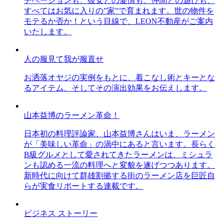
チベーションも、彼女との愛情も、仲間との遊びも、
すべてはお気に入りの”家”で育まれます。世の物件を
モテるか否か！という目線で、LEON不動産がご案内
いたします。
人の服見て我が服直せ
お洒落オヤジの実例をもとに、着こなし術とキーとな
るアイテム、そしてその演出効果をお伝えします。
山本益博のラーメン革命！
日本初の料理評論家、山本益博さんはいま、ラーメン
が「美味しい革命」の渦中にあると言います。長らく
B級グルメとして愛されてきたラーメンは、ミシュラ
ンも認める一流の料理へと変貌を遂げつつあります。
新時代に向けて群雄割拠する街のラーメン店を巨匠自
らが実食リポートする連載です。
ビジネス ストーリー