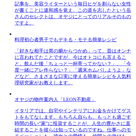
記事を、美容ライターという毎日ヒゲを剃らない女性
が書くことに違和感を覚え、この道を志したという岳
さんのセレクトは、オヤジにとってのリアルそのもの
ですよ。
料理初心者男子でもデキる・モテる簡単レシピ
「好きな相手は胃の腑からつかめ」って、昔はオンナ
に言われてたことですが、今はオトコにも言えるこ
と。飲んだ後「ちょっと一杯寄ってかない？」、「今
度一緒にアレ作らない？」「週末ホムパしようよ」な
どなど、さまざまな口実に使える簡単レシピを人気料
理研究家がお教えします。
オヤジの物件案内人「LEON不動産」
イタリアでは、自宅やインテリアにお金をかけてゲス
トをもてなします。もちろん自らも。もっとも過ごす
時間の長い”家”に投資することが、人生の豊かさに直
結することを彼らは知っているのですね。仕事へのモ