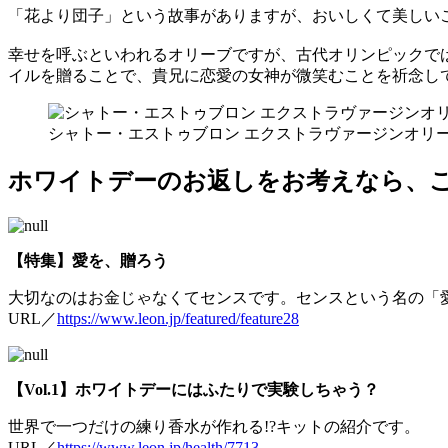
「花より団子」という故事がありますが、おいしくて美しい
幸せを呼ぶといわれるオリーブですが、古代オリンピックで
イルを贈ることで、貴兄に恋愛の女神が微笑むことを祈念し
シャトー・エストゥブロン エクストラヴァージンオリーブオ
ホワイトデーのお返しをお考えなら、
【特集】愛を、贈ろう
大切なのはお金じゃなくてセンスです。センスという名の「
URL／
https://www.leon.jp/featured/feature28
【Vol.1】ホワイトデーにはふたりで実験しちゃう？
世界で一つだけの練り香水が作れる!?キットの紹介です。
URL／
https://www.leon.jp/health/7713