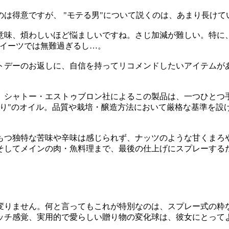
は得意ですが、 "モテる男"について説くのは、あまり長けて
味、煩わしいほど悩ましいですね。さじ加減が難しい。特に、相
スイーツでは無難過ぎるし…。
トデーのお返しに、自信を持ってリコメンドしたいアイテムが
つ、シャトー・エストゥブロン社によるこの製品は、一つひとつ
搾り"のオイル。品質や栽培・醸造方法において厳格な基準を設
もつ独特な苦味や辛味は感じられず、ナッツのような甘くまろ
そしてメインの肉・魚料理まで、最後の仕上げにスプレーする
変りません。何と言ってもこれが特別なのは、スプレー式の粋
ッチ感覚、実用的で愛らしい贈り物の変化球は、彼女にとって