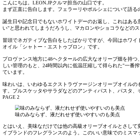
こんにちは。LEON.JPクルマ担当の山口です。
まず正直に告白します。フェラーリやポルシェについて語るの
誕生日や記念日でもないホワイトデーのお返し、これはある意
い"と思われてしまうだろうし、マカロンやショコラなどの
冒頭でネガティブな告白をしたばかりですが、今回はホワイ
オイル「シャトー・エストゥブロン」です。
プロヴァンス地方に48ヘクタールの広大なオリーブ畑を持
しい管理のもと、24時間以内に低温圧縮して得られた"一番
ています。
味わいは、いわゆるエクストラヴァージンオリーブオイルの
す。ブルスケッタやサラダなどのアンティパスト、パスタ、
PAGE 2
味のみならず、液だれせず使いやすいのも美点
とはいえ、美味なだけでは他の高級オリーブオイルとさして
イブランドのフレグランスのよう。このいい意味でのミスマ