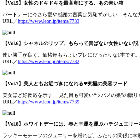
【Vol.5】女性のドキドキを最高潮にする、あの青い箱
パートナーに今さら愛や感謝の言葉は気恥ずかしい…そんな
URL／
https://www.leon.jp/items/7733
【Vol.6】シャネルのリップ、もらって喜ばない女性いない説
使い勝手が良く、価格帯もちょいプレにぴったりな1本です。
URL／
https://www.leon.jp/items/7732
【Vol.7】美人ともお近づきになれる❤︎究極の美容フード
美女ほど好反応を示す！ 見た目も可愛い“ツバメの巣”の贈
URL／
https://www.leon.jp/items/7739
【Vol.8】ホワイトデーには、春と幸運を運ぶハチジュエリー
ラッキーモチーフのジュエリーを贈れば、ふたりの関係に幸運