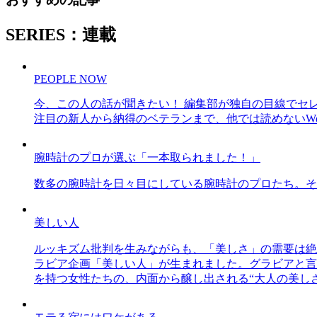
SERIES：連載
PEOPLE NOW
今、この人の話が聞きたい！ 編集部が独自の目線でセ
注目の新人から納得のベテランまで、他では読めないWe
腕時計のプロが選ぶ「一本取られました！」
数多の腕時計を日々目にしている腕時計のプロたち。そ
美しい人
ルッキズム批判を生みながらも、「美しさ」の需要は絶
ラビア企画「美しい人」が生まれました。グラビアと言え
を持つ女性たちの、内面から醸し出される“大人の美し