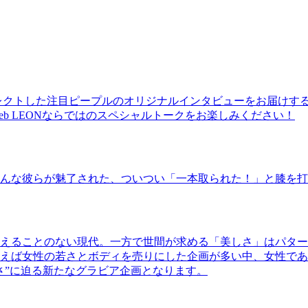
レクトした注目ピープルのオリジナルインタビューをお届けす
b LEONならではのスペシャルトークをお楽しみください！
んな彼らが魅了された、ついつい「一本取られた！」と膝を打
えることのない現代。一方で世間が求める「美しさ」はパター
ば女性の若さとボディを売りにした企画が多い中、女性であるKao
さ”に迫る新たなグラビア企画となります。