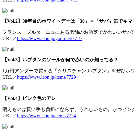
【Vol.2】38年目のホワイトデーは「38」＝「サバ」缶でキマリ
フランス・ブルターニュにある老舗のお洒落でかわいいサバ
URL／
https://www.leon.jp/gourmet/7719
【Vol.3】ルブタンのソールが何で赤いのか知ってる？
1万円アンダーで買える「クリスチャン ルブタン」をぜひホ
URL／
https://www.leon.jp/items/7729
【Vol.4】ピンク色のアレ
消えものは貰い手も負担にならず、うれしいもの。かつピン
URL／
https://www.leon.jp/items/7724