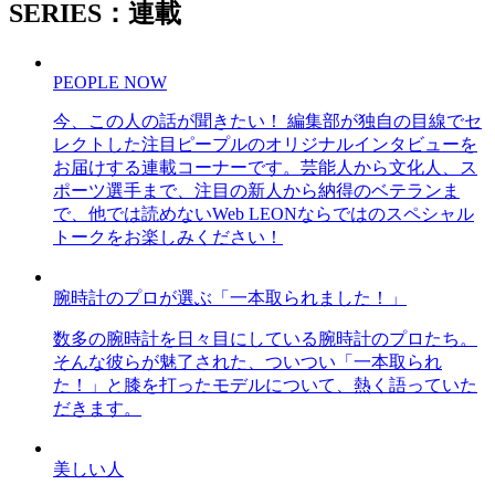
SERIES：連載
PEOPLE NOW
今、この人の話が聞きたい！ 編集部が独自の目線でセ
レクトした注目ピープルのオリジナルインタビューを
お届けする連載コーナーです。芸能人から文化人、ス
ポーツ選手まで、注目の新人から納得のベテランま
で、他では読めないWeb LEONならではのスペシャル
トークをお楽しみください！
腕時計のプロが選ぶ「一本取られました！」
数多の腕時計を日々目にしている腕時計のプロたち。
そんな彼らが魅了された、ついつい「一本取られ
た！」と膝を打ったモデルについて、熱く語っていた
だきます。
美しい人