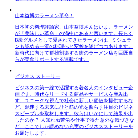
山本益博のラーメン革命！
日本初の料理評論家、山本益博さんはいま、ラーメン
が「美味しい革命」の渦中にあると言います。長らく
B級グルメとして愛されてきたラーメンは、ミシュラ
ンも認める一流の料理へと変貌を遂げつつあります。
新時代に向けて群雄割拠する街のラーメン店を巨匠自
らが実食リポートする連載です。
ビジネス ストーリー
ビジネスの第一線で活躍する著名人のインタビュー企
画です。時代をリードする商品やサービスを産み出
す、ユニークな視点で社会に新しい価値を提供するな
ど、混迷する未来にひと筋の光を照らす注目のビジネ
スピープルを取材します。彼らはいかにして結果を出
したのか？ 人知れぬ苦労や仕事で得た意外な気づきな
ど、ここでしか読めない充実のビジネスストーリーを
お届けします。