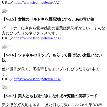
URL／
https://www.leon.jp/items/7724
【Vol.5】女性のドキドキを最高潮にする、あの青い箱
パートナーに今さら愛や感謝の言葉は気恥ずかしい…そんな
方にぴったりのネックレスです。
URL／
https://www.leon.jp/items/7733
【Vol.6】シャネルのリップ、もらって喜ばない女性いない
説
使い勝手が良く、価格帯もちょいプレにぴったりな1本で
す。
URL／
https://www.leon.jp/items/7732
【Vol.7】美人ともお近づきになれる❤︎究極の美容フード
美女ほど好反応を示す！ 見た目も可愛い“ツバメの巣”の贈