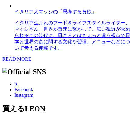
イタリア人マッシの「思考する食欲」
イタリア生まれのフード＆ライフスタイルライター、
マッシさん。世界が急速に繋がって、広い視野が求め
られるこの時代に、日本人とはちょっと違う視点で日
本と世界の食に関する文化や習慣、メニューなどにつ
いて考える連載です。
READ MORE
X
Facebook
Instagram
買えるLEON