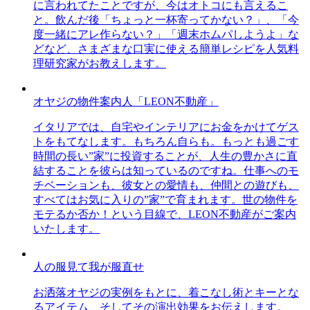
に言われてたことですが、今はオトコにも言えるこ
と。飲んだ後「ちょっと一杯寄ってかない？」、「今
度一緒にアレ作らない？」「週末ホムパしようよ」な
どなど、さまざまな口実に使える簡単レシピを人気料
理研究家がお教えします。
オヤジの物件案内人「LEON不動産」
イタリアでは、自宅やインテリアにお金をかけてゲス
トをもてなします。もちろん自らも。もっとも過ごす
時間の長い”家”に投資することが、人生の豊かさに直
結することを彼らは知っているのですね。仕事へのモ
チベーションも、彼女との愛情も、仲間との遊びも、
すべてはお気に入りの”家”で育まれます。世の物件を
モテるか否か！という目線で、LEON不動産がご案内
いたします。
人の服見て我が服直せ
お洒落オヤジの実例をもとに、着こなし術とキーとな
るアイテム、そしてその演出効果をお伝えします。