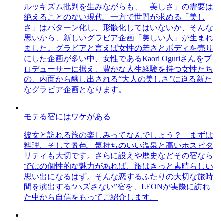
ルッキズム批判を生みながらも、「美しさ」の需要は
絶えることのない現代。一方で世間が求める「美し
さ」はパターン化し、形骸化してはいないか、そんな
思いから、新しいグラビア企画「美しい人」が生まれ
ました。グラビアと言えば女性の若さとボディを売り
にした企画が多い中、女性であるKaori Oguriさんをプ
ロデューサーに据え、豊かな人生経験を持つ女性たち
の、内面から醸し出される“大人の美しさ”に迫る新た
なグラビア企画となります。
モテる宿にはワケがある
彼女と訪れる旅の楽しみってなんでしょう？ まずは
料理、そして景色。気持ちのいい温泉と高いホスピタ
リティも大切です。さらに設えや歴史などその宿なら
ではの個性的な魅力があれば、旅はきっと素晴らしい
思い出になるはず。そんな恋するふたりの大切な旅時
間を演出する“ハズさない”宿を、LEONが実際に訪れ
た中から自信をもってご紹介します。