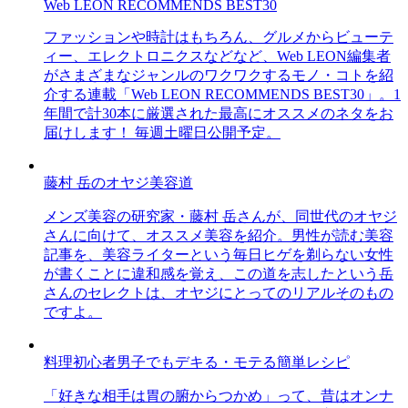
Web LEON RECOMMENDS BEST30
ファッションや時計はもちろん、グルメからビューテ
ィー、エレクトロニクスなどなど、Web LEON編集者
がさまざまなジャンルのワクワクするモノ・コトを紹
介する連載「Web LEON RECOMMENDS BEST30」。1
年間で計30本に厳選された最高にオススメのネタをお
届けします！ 毎週土曜日公開予定。
藤村 岳のオヤジ美容道
メンズ美容の研究家・藤村 岳さんが、同世代のオヤジ
さんに向けて、オススメ美容を紹介。男性が読む美容
記事を、美容ライターという毎日ヒゲを剃らない女性
が書くことに違和感を覚え、この道を志したという岳
さんのセレクトは、オヤジにとってのリアルそのもの
ですよ。
料理初心者男子でもデキる・モテる簡単レシピ
「好きな相手は胃の腑からつかめ」って、昔はオンナ