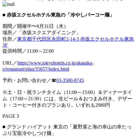
■ 赤坂エクセルホテル東急の「冷やしパーコー麺」
期間／開催中〜8月31日（木）
場所／「赤坂スクエアダイニング」
住所／
東京都千代田区永田町2-14-3 赤坂エクセルホテル東急
3F
提供時間／11:00～22:00
URL／
https://www.tokyuhotels.co.jp/akasaka-
e/restaurant/plan/35657/index.html
予約・お問い合わせ／☎
03-3580-8745
※土・日・祝ランチタイム（11:00～15:00）＆ディナータイ
ム（17:00～21:30）には、生ビール＆おつまみ付き、デザー
ト・コーヒー付きのプランあり。いずれも2980円
PAGE 3
■ グランド ハイアット 東京の「夏野菜と海の幸山の幸たっ
ぷり宝龍冷やしつけ麺」