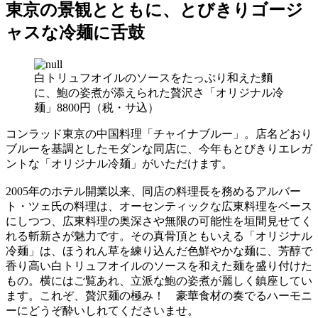
東京の景観とともに、とびきりゴージ
ャスな冷麺に舌鼓
白トリュフオイルのソースをたっぷり和えた麵
に、鮑の姿煮が添えられた贅沢さ「オリジナル冷
麺」8800円（税・サ込）
コンラッド東京の中国料理「チャイナブルー」。店名どおり
ブルーを基調としたモダンな同店に、今年もとびきりエレガ
ントな「オリジナル冷麺」がいただけます。
2005年のホテル開業以来、同店の料理長を務めるアルバー
ト・ツェ氏の料理は、オーセンティックな広東料理をベース
にしつつ、広東料理の奥深さや無限の可能性を垣間見せてく
れる斬新さが魅力です。その真骨頂ともいえる「オリジナル
冷麺」は、ほうれん草を練り込んだ色鮮やかな麺に、芳醇で
香り高い白トリュフオイルのソースを和えた麺を盛り付けた
もの。横にはご覧あれ、立派な鮑の姿煮が麗しく鎮座してい
ます。これぞ、贅沢麺の極み！ 豪華食材の奏でるハーモニ
ーにどうぞ酔いしれてくださいませ。