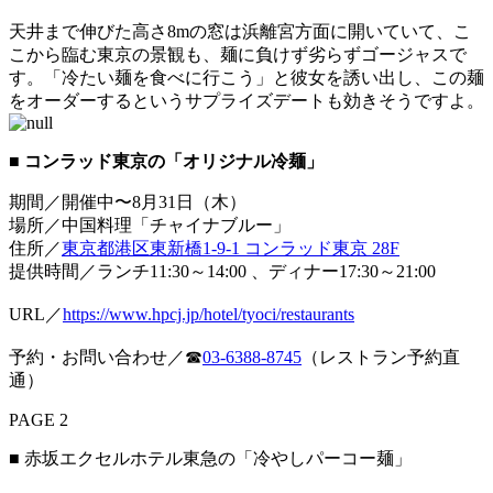
天井まで伸びた高さ8mの窓は浜離宮方面に開いていて、こ
こから臨む東京の景観も、麺に負けず劣らずゴージャスで
す。「冷たい麺を食べに行こう」と彼女を誘い出し、この麺
をオーダーするというサプライズデートも効きそうですよ。
■ コンラッド東京の「オリジナル冷麺」
期間／開催中〜8月31日（木）
場所／中国料理「チャイナブルー」
住所／
東京都港区東新橋1-9-1 コンラッド東京 28F
提供時間／ランチ11:30～14:00 、ディナー17:30～21:00
URL／
https://www.hpcj.jp/hotel/tyoci/restaurants
予約・お問い合わせ／☎
03-6388-8745
（レストラン予約直
通）
PAGE 2
■ 赤坂エクセルホテル東急の「冷やしパーコー麺」