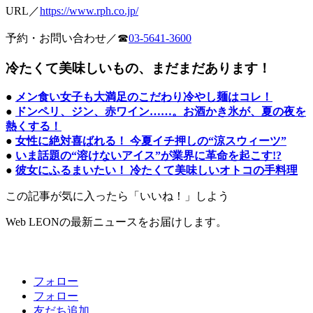
URL／
https://www.rph.co.jp/
予約・お問い合わせ／☎
03-5641-3600
冷たくて美味しいもの、まだまだあります！
●
メン食い女子も大満足のこだわり冷やし麺はコレ！
●
ドンペリ、ジン、赤ワイン……。お酒かき氷が、夏の夜を
熱くする！
●
女性に絶対喜ばれる！ 今夏イチ押しの“涼スウィーツ”
●
いま話題の“溶けないアイス”が業界に革命を起こす!?
●
彼女にふるまいたい！ 冷たくて美味しいオトコの手料理
この記事が気に入ったら「いいね！」しよう
Web LEONの最新ニュースをお届けします。
フォロー
フォロー
友だち追加