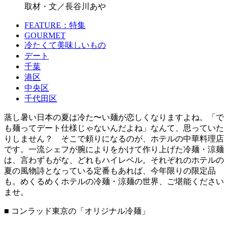
取材・文／長谷川あや
FEATURE：特集
GOURMET
冷たくて美味しいもの
デート
千葉
港区
中央区
千代田区
蒸し暑い日本の夏は冷た〜い麺が恋しくなりますよね。「で
も麺ってデート仕様じゃないんだよね」なんて、思っていた
りしません？ そこで頼りになるのが、ホテルの中華料理店
です。一流シェフが腕によりをかけて作り上げた冷麺・涼麺
は、言わずもがな、どれもハイレベル。それぞれのホテルの
夏の風物詩となっている定番もあれば、今年限りの限定品
も。めくるめくホテルの冷麺・涼麺の世界、ご堪能ください
ませ。
■ コンラッド東京の「オリジナル冷麺」