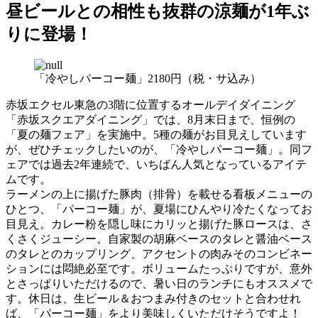
昼ビールとの相性も抜群の涼麺が1年ぶ
りに登場！
「冷やしパーコー麺」2180円（税・サ込み）
赤坂エクセル東急の3階に位置するオールデイダイニング
「赤坂スクエアダイニング」では、8月末日まで、恒例の
「夏の麺フェア」を実施中。5種の麺がお目見えしています
が、ぜひチェックしたいのが、「冷やしパーコー麺」。同フ
ェアでは過去2年連続で、いちばん人気となっているアイテ
ムです。
ラーメンの上に揚げた豚肉（排骨）を載せる看板メニューの
ひとつ、「パーコー麺」が、夏場にひんやり冷たくなってお
目見え。カレー粉を隠し味にカリッと揚げた豚ロースは、さ
くさくジューシー。自家製の胡麻ベースのタレと醤油ベース
のタレとのカップリング、アクセントの肉みそのコンビネー
ションには悶絶必至です。ボリュームたっぷりですが、意外
とさっぱりいただけるので、暑い日のランチにもオススメで
す。休日は、生ビール＆おつまみ付きのセットと合わせれ
ば、「パーコー麺」をより美味しくいただけそうですよ！