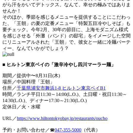
がら汗をかいてデトックス、なんて、幸せの極みではありま
せんか！
そのほか、季節を感じるメニューを提供することにこだわっ
た、「王朝」の夏の定番メニュー「特製五目冷やしそば」も
要チェック。今年2月、30年の節目に、上海モダニズム様式
を感じさせる「外灘（バンド）の邸宅」をイメージした空間
にリニューアルされた「王朝」で、彼女と一緒に冷麺パーテ
ィー、なんていかがでしょう？
■ ヒルトン東京ベイの「激辛冷やし四川マーラー麺」
期間／提供中〜8月31日(木)
場所／中国料理「王朝」
住所／
千葉県浦安市舞浜1-8 ヒルトン東京ベイB1
時間／ランチ平日11:30～14:00(L.O.)、土日曜・祝日11:30～
14:30(L.O.)、ディナー17:30～21:30(L.O.)
定休日／火・水曜
URL／
https://www.hiltontokyobay.jp/restaurants/oucho
予約・お問い合わせ／☎
047-355-5000
（代表）