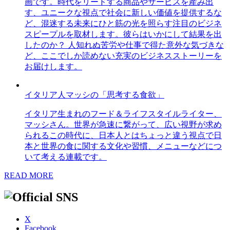
画です。時代をリードする商品やサービスを産み出
す、ユニークな視点で社会に新しい価値を提供するな
ど、混迷する未来にひと筋の光を照らす注目のビジネ
スピープルを取材します。彼らはいかにして結果を出
したのか？ 人知れぬ苦労や仕事で得た意外な気づきな
ど、ここでしか読めない充実のビジネスストーリーを
お届けします。
イタリア人マッシの「思考する食欲」
イタリア生まれのフード＆ライフスタイルライター、
マッシさん。世界が急速に繋がって、広い視野が求め
られるこの時代に、日本人とはちょっと違う視点で日
本と世界の食に関する文化や習慣、メニューなどにつ
いて考える連載です。
READ MORE
X
Facebook