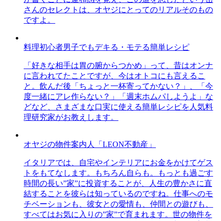
さんのセレクトは、オヤジにとってのリアルそのもの
ですよ。
料理初心者男子でもデキる・モテる簡単レシピ
「好きな相手は胃の腑からつかめ」って、昔はオンナ
に言われてたことですが、今はオトコにも言えるこ
と。飲んだ後「ちょっと一杯寄ってかない？」、「今
度一緒にアレ作らない？」「週末ホムパしようよ」な
どなど、さまざまな口実に使える簡単レシピを人気料
理研究家がお教えします。
オヤジの物件案内人「LEON不動産」
イタリアでは、自宅やインテリアにお金をかけてゲス
トをもてなします。もちろん自らも。もっとも過ごす
時間の長い”家”に投資することが、人生の豊かさに直
結することを彼らは知っているのですね。仕事へのモ
チベーションも、彼女との愛情も、仲間との遊びも、
すべてはお気に入りの”家”で育まれます。世の物件を