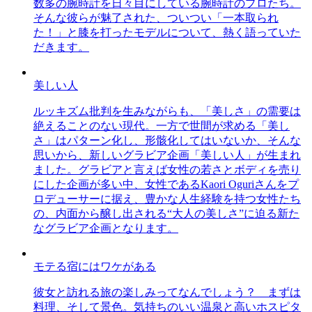
数多の腕時計を日々目にしている腕時計のプロたち。
そんな彼らが魅了された、ついつい「一本取られ
た！」と膝を打ったモデルについて、熱く語っていた
だきます。
美しい人
ルッキズム批判を生みながらも、「美しさ」の需要は
絶えることのない現代。一方で世間が求める「美し
さ」はパターン化し、形骸化してはいないか、そんな
思いから、新しいグラビア企画「美しい人」が生まれ
ました。グラビアと言えば女性の若さとボディを売り
にした企画が多い中、女性であるKaori Oguriさんをプ
ロデューサーに据え、豊かな人生経験を持つ女性たち
の、内面から醸し出される“大人の美しさ”に迫る新た
なグラビア企画となります。
モテる宿にはワケがある
彼女と訪れる旅の楽しみってなんでしょう？ まずは
料理、そして景色。気持ちのいい温泉と高いホスピタ