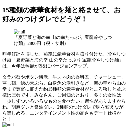
15種類の豪華食材を麺と絡ませて、お
好みのつけダレでどうぞ！
「夏野菜と海の幸 山の幸たっぷり 宝龍冷やしつ
け麺」2800円（税・サ別）
昨年好評を博した、蒸籠に豪華食材を盛り付けた、冷やしつ
け麺「夏野菜と海の幸 山の幸たっぷり 宝龍冷やしつけ麺」
は、今年は蒸籠が2段にバージョンアップ。
タラバ蟹やボタン海老、牛スネ肉の香料煮、チャーシュー、
蒸し鶏、鱚の天ぷら、白身魚の湯引きなど、海の幸から山の
幸まで豊富に揃えた約15種類の豪華食材がところ狭しと並ぶ
様は圧巻です。みなさん、ご周知のとおり、多くの女性は
「少しずついろいろなものを食べたい」習性がありますから
ね。胡麻ダレと醤油ダレ、2種類のつけダレで味を変えなが
ら楽しめる、エンタテインメント性の高さもデート仕様か
と！