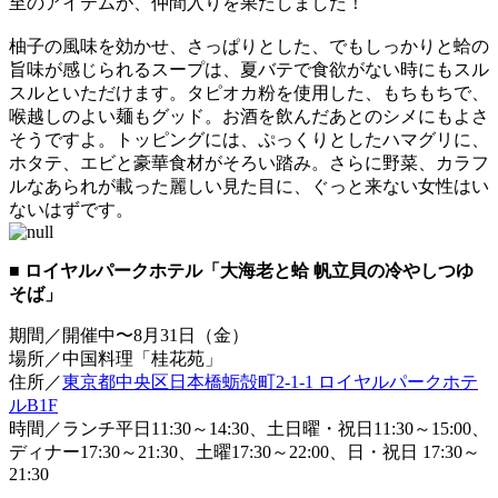
至のアイテムが、仲間入りを果たしました！
柚子の風味を効かせ、さっぱりとした、でもしっかりと蛤の
旨味が感じられるスープは、夏バテで食欲がない時にもスル
スルといただけます。タピオカ粉を使用した、もちもちで、
喉越しのよい麺もグッド。お酒を飲んだあとのシメにもよさ
そうですよ。トッピングには、ぷっくりとしたハマグリに、
ホタテ、エビと豪華食材がそろい踏み。さらに野菜、カラフ
ルなあられが載った麗しい見た目に、ぐっと来ない女性はい
ないはずです。
■ ロイヤルパークホテル「大海老と蛤 帆立貝の冷やしつゆ
そば」
期間／開催中〜8月31日（金）
場所／中国料理「桂花苑」
住所／
東京都中央区日本橋蛎殻町2-1-1 ロイヤルパークホテ
ルB1F
時間／ランチ平日11:30～14:30、土日曜・祝日11:30～15:00、
ディナー17:30～21:30、土曜17:30～22:00、日・祝日 17:30～
21:30