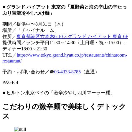
■ グランド ハイアット 東京の「夏野菜と海の幸山の幸たっ
ぷり宝龍冷やしつけ麺」
期間／提供中〜8月31日（木）
場所／「チャイナルーム」
住所／
東京都港区六本木6-10-3 グランド ハイアット 東京 6F
提供時間／ランチ平日11:30～14:30（土日曜・祝～15:00）、
ディナー18:00～21:30
URL／
https://www.tokyo.grand.hyatt.co.jp/restaurants/chinaroom-
restaurant/
予約・お問い合わせ／☎
03-4333-8785
（直通）
PAGE 4
■ ヒルトン東京ベイの「激辛冷やし四川マーラー麺」
こだわりの激辛麺で美味しくデトック
ス