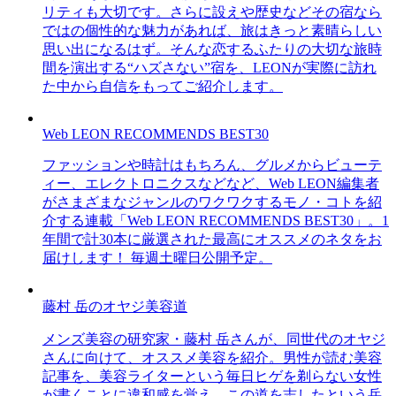
リティも大切です。さらに設えや歴史などその宿なら
ではの個性的な魅力があれば、旅はきっと素晴らしい
思い出になるはず。そんな恋するふたりの大切な旅時
間を演出する“ハズさない”宿を、LEONが実際に訪れ
た中から自信をもってご紹介します。
Web LEON RECOMMENDS BEST30
ファッションや時計はもちろん、グルメからビューテ
ィー、エレクトロニクスなどなど、Web LEON編集者
がさまざまなジャンルのワクワクするモノ・コトを紹
介する連載「Web LEON RECOMMENDS BEST30」。1
年間で計30本に厳選された最高にオススメのネタをお
届けします！ 毎週土曜日公開予定。
藤村 岳のオヤジ美容道
メンズ美容の研究家・藤村 岳さんが、同世代のオヤジ
さんに向けて、オススメ美容を紹介。男性が読む美容
記事を、美容ライターという毎日ヒゲを剃らない女性
が書くことに違和感を覚え、この道を志したという岳