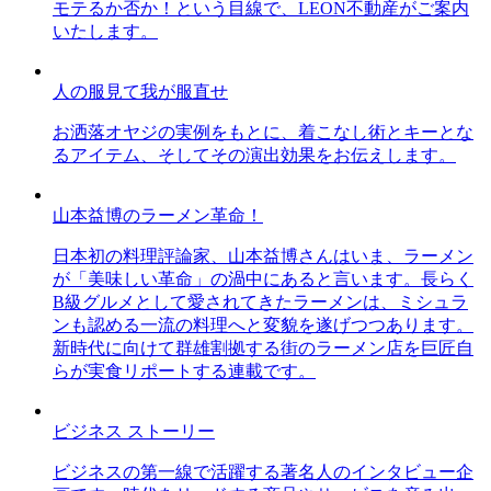
モテるか否か！という目線で、LEON不動産がご案内
いたします。
人の服見て我が服直せ
お洒落オヤジの実例をもとに、着こなし術とキーとな
るアイテム、そしてその演出効果をお伝えします。
山本益博のラーメン革命！
日本初の料理評論家、山本益博さんはいま、ラーメン
が「美味しい革命」の渦中にあると言います。長らく
B級グルメとして愛されてきたラーメンは、ミシュラ
ンも認める一流の料理へと変貌を遂げつつあります。
新時代に向けて群雄割拠する街のラーメン店を巨匠自
らが実食リポートする連載です。
ビジネス ストーリー
ビジネスの第一線で活躍する著名人のインタビュー企