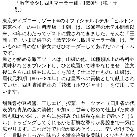
「激辛冷やし四川マーラー麺」1650円（税・サ
別）
東京ディズニーリゾート®のオフィシャルホテル「ヒルトン
東京ベイ」の中国料理店「王朝」は、1988年のホテル開業以
来、30年にわたってゲストに愛されてきました。そんな「王
朝」で、いま提供中の「激辛冷やし四川マーラー麺」は、辛
いものに目のない彼女にぜひオーダーしてあげたいアイテム
です。
麺とか絡める激辛ソースは、山椒の他、10種類以上の香料や
調味料などをブレンドし、ひと晩置いて味をなじませ、注文
後にさらに山椒やにんにくを加えて仕上げたもの。山椒は、
唐代元和期（805～820年）には皇帝への貢物として献上され
ていた、四川省漢源産の「花椒（ホワジャオ）」を使用して
います。
甜麺醤や豆板醤、干しエビ、搾菜、ヤーツァイ（四川省の代
表的な青菜の茎の漬物）を加え、甘辛く炒めて仕上げた肉味
噌も味わい深し。さらにお好みで山椒粒を卓上で砕いて（ミ
ル）トッピングしてくれるから新鮮な香りが鼻腔まで一気に
広がります。これだけでお酒が飲めそう……。辛いだけでな
く、旨味もしっかり味わえる激辛冷麺を美味しくいただきな