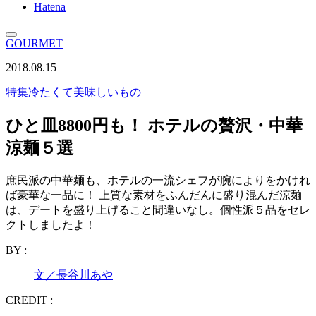
Hatena
GOURMET
2018.08.15
特集
冷たくて美味しいもの
ひと皿8800円も！ ホテルの贅沢・中華
涼麺５選
庶民派の中華麺も、ホテルの一流シェフが腕によりをかけれ
ば豪華な一品に！ 上質な素材をふんだんに盛り混んだ涼麺
は、デートを盛り上げること間違いなし。個性派５品をセレ
クトしましたよ！
BY :
文／長谷川あや
CREDIT :