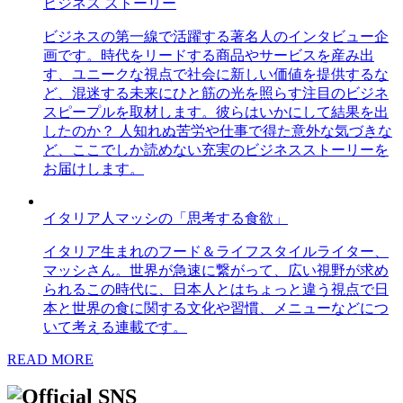
ビジネス ストーリー
ビジネスの第一線で活躍する著名人のインタビュー企
画です。時代をリードする商品やサービスを産み出
す、ユニークな視点で社会に新しい価値を提供するな
ど、混迷する未来にひと筋の光を照らす注目のビジネ
スピープルを取材します。彼らはいかにして結果を出
したのか？ 人知れぬ苦労や仕事で得た意外な気づきな
ど、ここでしか読めない充実のビジネスストーリーを
お届けします。
イタリア人マッシの「思考する食欲」
イタリア生まれのフード＆ライフスタイルライター、
マッシさん。世界が急速に繋がって、広い視野が求め
られるこの時代に、日本人とはちょっと違う視点で日
本と世界の食に関する文化や習慣、メニューなどにつ
いて考える連載です。
READ MORE