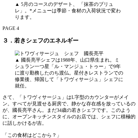
▲ 5月のコースのデザート、 「抹茶のブリュ
レ」。*メニューは季節・食材の入荷状況で変わ
ります。
PAGE 4
３．若きシェフのエネルギー
▲ 國長亮平シェフは1988年、山口県生まれ。ミ
シュラン一つ星「ル・マンジュ・トゥー」で9年
に渡り勤務したのち渡仏。星付きレストランでの
修業後、帰国して「トワヴィサージュ」シェフに
就任。
さて、「トワヴィサージュ」はL字型のカウンターがメイ
ン。すべてが見渡せる厨房で、静かな存在感を放っているの
が、國長亮平さん。まだ34歳の若きシェフです。このよう
に、オープンキッチンスタイルのお店では、シェフに積極的
に話しかけるが吉。
「この食材はどこから？」