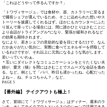
「これはどうやって作るんですか？」
「トワヴィサージュ」では食材や、器、カトラリーに至るま
で國長シェフが選んでいるため、そこに込められた想いやス
トーリーを披露してくれるはず。ほかにもカウンターにふた
り並んで座っている場合には、間に誰かひとりはさむことに
より会話がトライアングル*になり、緊張が緩和されるなど
の効果も期待されます。
なにより、若きシェフの意欲的な姿を目にするだけで、なん
だかありがたい気分に。実際に食べてエネルギーを摂取して
いるわけですが、それ以上に元気になるような気がします。
若いっていいわぁ。
＊互いにダイレクトなコミュニケーションをとりたくない夫
婦が、愛犬（猫）を間にはさむことでスムーズな会話を進め
る、など。例として「パパ、昨日も遅かったね。心配だった
よね～、ね、チョコちゃん？」など。
PAGE 5
【番外編】 テイクアウトも極上！
さて、冒頭にて「トワヴィサージュ」はディナー、週末のラ
ンチ、そしてテイクアウトという３つのシーンで活用できる