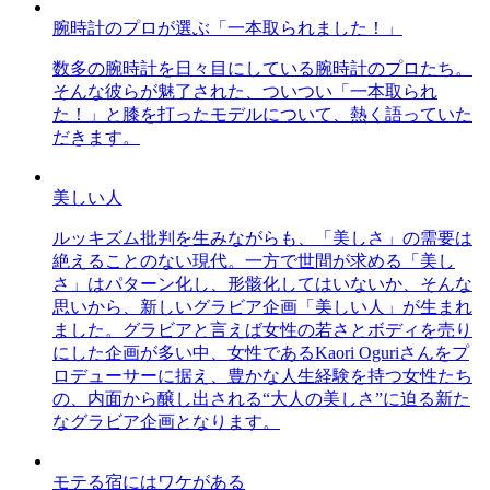
腕時計のプロが選ぶ「一本取られました！」
数多の腕時計を日々目にしている腕時計のプロたち。
そんな彼らが魅了された、ついつい「一本取られ
た！」と膝を打ったモデルについて、熱く語っていた
だきます。
美しい人
ルッキズム批判を生みながらも、「美しさ」の需要は
絶えることのない現代。一方で世間が求める「美し
さ」はパターン化し、形骸化してはいないか、そんな
思いから、新しいグラビア企画「美しい人」が生まれ
ました。グラビアと言えば女性の若さとボディを売り
にした企画が多い中、女性であるKaori Oguriさんをプ
ロデューサーに据え、豊かな人生経験を持つ女性たち
の、内面から醸し出される“大人の美しさ”に迫る新た
なグラビア企画となります。
モテる宿にはワケがある