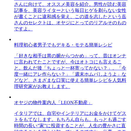
さんに向けて、オススメ美容を紹介。男性が読む美容
記事を、美容ライターという毎日ヒゲを剃らない女性
が書くことに違和感を覚え、この道を志したという岳
さんのセレクトは、オヤジにとってのリアルそのもの
ですよ。
料理初心者男子でもデキる・モテる簡単レシピ
「好きな相手は胃の腑からつかめ」って、昔はオンナ
に言われてたことですが、今はオトコにも言えるこ
と。飲んだ後「ちょっと一杯寄ってかない？」、「今
度一緒にアレ作らない？」「週末ホムパしようよ」な
どなど、さまざまな口実に使える簡単レシピを人気料
理研究家がお教えします。
オヤジの物件案内人「LEON不動産」
イタリアでは、自宅やインテリアにお金をかけてゲス
トをもてなします。もちろん自らも。もっとも過ごす
時間の長い”家”に投資することが、人生の豊かさに直