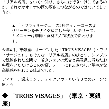
「リアル名店」をいくつ知り、さらには行きつけにできるの
か。それががオトナの懐の広さにつながるのではないでしょ
うか。
▲ 「トワヴィサージュ」の5月ディナーコースよ
りサーモンをモザイク状にした美しいテリーヌ。
＊メニューは季節・食材の入荷状況で変わりま
す。
今年4月、東銀座にオープンした「TROIS VISAGES（トワヴ
ィサージュ）」もそんな「リアル名店」のひとつ。シンプル
で洗練された空間で、若きシェフの気合と美意識に満ちたお
料理をいただけるこのお店、デートにもふさわしい華やかな
高揚感を味わえる佳店でした。
ディナー、週末ランチ、テイクアウトという３つのシーンで
使える
◆ 「TROIS VISAGES」（東京・東銀
座）