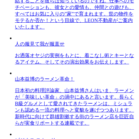
結することを彼らは知っているのですね。仕事へのモ
チベーションも、彼女との愛情も、仲間との遊びも、
すべてはお気に入りの”家”で育まれます。世の物件を
モテるか否か！という目線で、LEON不動産がご案内
いたします。
人の服見て我が服直せ
お洒落オヤジの実例をもとに、着こなし術とキーとな
るアイテム、そしてその演出効果をお伝えします。
山本益博のラーメン革命！
日本初の料理評論家、山本益博さんはいま、ラーメン
が「美味しい革命」の渦中にあると言います。長らく
B級グルメとして愛されてきたラーメンは、ミシュラ
ンも認める一流の料理へと変貌を遂げつつあります。
新時代に向けて群雄割拠する街のラーメン店を巨匠自
らが実食リポートする連載です。