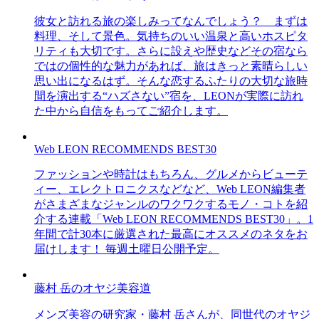
彼女と訪れる旅の楽しみってなんでしょう？ まずは
料理、そして景色。気持ちのいい温泉と高いホスピタ
リティも大切です。さらに設えや歴史などその宿なら
ではの個性的な魅力があれば、旅はきっと素晴らしい
思い出になるはず。そんな恋するふたりの大切な旅時
間を演出する“ハズさない”宿を、LEONが実際に訪れ
た中から自信をもってご紹介します。
Web LEON RECOMMENDS BEST30
ファッションや時計はもちろん、グルメからビューテ
ィー、エレクトロニクスなどなど、Web LEON編集者
がさまざまなジャンルのワクワクするモノ・コトを紹
介する連載「Web LEON RECOMMENDS BEST30」。1
年間で計30本に厳選された最高にオススメのネタをお
届けします！ 毎週土曜日公開予定。
藤村 岳のオヤジ美容道
メンズ美容の研究家・藤村 岳さんが、同世代のオヤジ