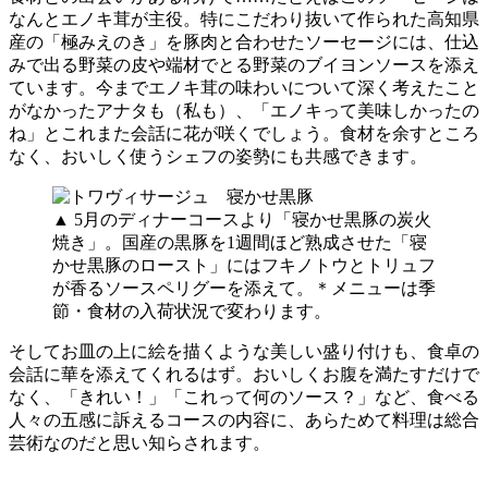
なんとエノキ茸が主役。特にこだわり抜いて作られた高知県
産の「極みえのき」を豚肉と合わせたソーセージには、仕込
みで出る野菜の皮や端材でとる野菜のブイヨンソースを添え
ています。今までエノキ茸の味わいについて深く考えたこと
がなかったアナタも（私も）、「エノキって美味しかったの
ね」とこれまた会話に花が咲くでしょう。食材を余すところ
なく、おいしく使うシェフの姿勢にも共感できます。
▲ 5月のディナーコースより「寝かせ黒豚の炭火
焼き」。国産の黒豚を1週間ほど熟成させた「寝
かせ黒豚のロースト」にはフキノトウとトリュフ
が香るソースペリグーを添えて。＊メニューは季
節・食材の入荷状況で変わります。
そしてお皿の上に絵を描くような美しい盛り付けも、食卓の
会話に華を添えてくれるはず。おいしくお腹を満たすだけで
なく、「きれい！」「これって何のソース？」など、食べる
人々の五感に訴えるコースの内容に、あらためて料理は総合
芸術なのだと思い知らされます。