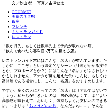
文／秋山 都 写真／吉澤健太
GOURMET
美食のネタ帖
銀座
フレンチ
ミシュランガイド
レストラン
「数か月先、もしくは数年先まで予約が取れない店」
「飲んで食べたら客単価5万円を超える店」
レストランガイド本にはこんな「名店」が並んでいます。た
しかに「ここぞ」という決定的なシーン（社運がかかる接待
とか、プロポーズとか？）にはこんな「名店」がふさわしい
かもしれません。アナタが度を超えた食いしん坊、もしくは
富裕層である場合にも、こんな「名店」をおすすめします。
ですが、多くの人にとってこの「名店」はリアルではないで
しょう。私たちが行きたいのは、居心地がよくて、ほどよい
高揚感が味わえて、おいしく、気持ちよくお支払いのできる
店。つまりは「
ちょうどいい店
」なんだよね……。そんな