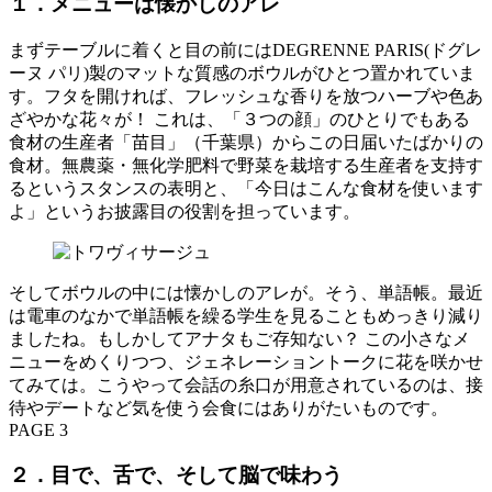
１．メニューは懐かしのアレ
まずテーブルに着くと目の前にはDEGRENNE PARIS(ドグレ
ーヌ パリ)製のマットな質感のボウルがひとつ置かれていま
す。フタを開ければ、フレッシュな香りを放つハーブや色あ
ざやかな花々が！ これは、「３つの顔」のひとりでもある
食材の生産者「苗目」（千葉県）からこの日届いたばかりの
食材。無農薬・無化学肥料で野菜を栽培する生産者を支持す
るというスタンスの表明と、「今日はこんな食材を使います
よ」というお披露目の役割を担っています。
そしてボウルの中には懐かしのアレが。そう、単語帳。最近
は電車のなかで単語帳を繰る学生を見ることもめっきり減り
ましたね。もしかしてアナタもご存知ない？ この小さなメ
ニューをめくりつつ、ジェネレーショントークに花を咲かせ
てみては。こうやって会話の糸口が用意されているのは、接
待やデートなど気を使う会食にはありがたいものです。
PAGE 3
２．目で、舌で、そして脳で味わう