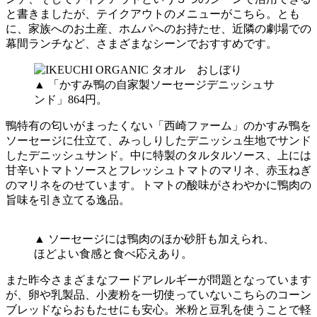
と書きましたが、テイクアウトのメニューがこちら。とも
に、家族へのお土産、ホムパへのお持たせ、近隣の劇場での
幕間ランチなど、さまざまなシーンでおすすめです。
▲ 「かすみ鴨の自家製ソーセージデニッシュサ
ンド」864円。
鴨特有の匂いがまったくない「西崎ファーム」のかすみ鴨を
ソーセージに仕立て、みっしりしたデニッシュ生地でサンド
したデニッシュサンド。中に特製のタルタルソース、上には
甘辛いトマトソースとフレッシュトマトのマリネ、赤玉ねぎ
のマリネをのせています。トマトの酸味がさわやかに鴨肉の
旨味を引き立てる逸品。
▲ ソーセージには鴨肉のほか砂肝も加えられ、
ほどよい食感と食べ応えあり。
また昨今さまざまなフードアレルギーが問題となっています
が、卵や乳製品、小麦粉を一切使っていないこちらのコーン
ブレッドならおもたせにも安心。米粉と豆乳を使うことで軽