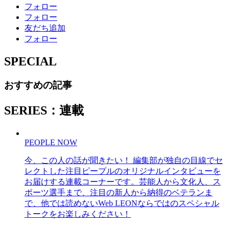
フォロー
フォロー
友だち追加
フォロー
SPECIAL
おすすめの記事
SERIES：連載
PEOPLE NOW
今、この人の話が聞きたい！ 編集部が独自の目線でセ
レクトした注目ピープルのオリジナルインタビューを
お届けする連載コーナーです。芸能人から文化人、ス
ポーツ選手まで、注目の新人から納得のベテランま
で、他では読めないWeb LEONならではのスペシャル
トークをお楽しみください！