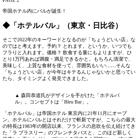
PAGE 2
帝国ホテル内にバルが誕生！
◆「ホテルバル」（東京・日比谷）
そこで2022年のキーワードとなるのが「ちょうどいい店」な
のではと考えます。予約？ とれます。というか、いつでも
フラりと入れます。価格？ 飲食する量にもよりますが、ひ
とり1万円あれば満腹・満足できるかと。もちろん清潔で、
美味しく、上質な食材を使って、雰囲気もいい……そんな
「ちょうどいい店」が今年はキテるんじゃないかと思ってい
たら、タイミングよく発見できました。
▲ 森田恭道氏がデザインを手がけた「ホテルバ
ル」。コンセプトは「Bleu Bar」。
「ホテルバル」は帝国ホテル 東京内に21年11月にオープ
ン。ホテルにバルとはそれだけで斬新ですが、こちらの最大
の特長は1983年の開店以来、フランスの息吹を伝え続けてき
た「ラ ブラスリー」のフレンチタパスと、このほど新しく