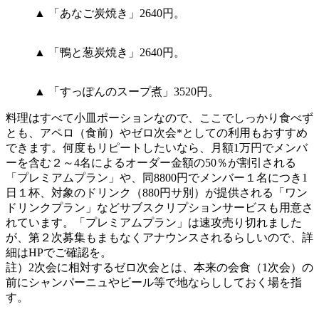
▲ 「あなご炭焼き」2640円。
▲ 「鴨と葱炭焼き」2640円。
▲ 「すっぽんのスープ煮」3520円。
料理はすべて小皿ポーションなので、ここでしっかり食べず
とも、アペロ（食前）やゼロ次会*としての利用もおすすめ
できます。何度もリピートしたいなら、月額1万円でメンバ
ーを含む２～4名によるオーダー金額の50％が割引される
「プレミアムプラン」や、同8800円でメンバー１名につき1
日１杯、対象のドリンク（880円サ別）が提供される「ワン
ドリンクプラン」などサブスクリプションサービスも用意さ
れています。「プレミアムプラン」は速攻売り切れました
が、第２次募集もまもなくアナウンスされるらしいので、詳
細はHPでご確認を。
註）2次会に相対するゼロ次会とは、本来の会食（1次会）の
前にシャンパーニュやビール等で地ならししておく場を指
す。