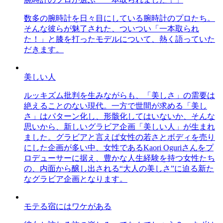
数多の腕時計を日々目にしている腕時計のプロたち。
そんな彼らが魅了された、ついつい「一本取られ
た！」と膝を打ったモデルについて、熱く語っていた
だきます。
美しい人
ルッキズム批判を生みながらも、「美しさ」の需要は
絶えることのない現代。一方で世間が求める「美し
さ」はパターン化し、形骸化してはいないか、そんな
思いから、新しいグラビア企画「美しい人」が生まれ
ました。グラビアと言えば女性の若さとボディを売り
にした企画が多い中、女性であるKaori Oguriさんをプ
ロデューサーに据え、豊かな人生経験を持つ女性たち
の、内面から醸し出される“大人の美しさ”に迫る新た
なグラビア企画となります。
モテる宿にはワケがある