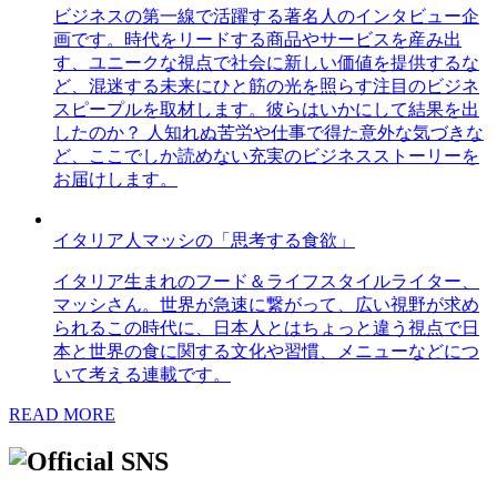
ビジネスの第一線で活躍する著名人のインタビュー企
画です。時代をリードする商品やサービスを産み出
す、ユニークな視点で社会に新しい価値を提供するな
ど、混迷する未来にひと筋の光を照らす注目のビジネ
スピープルを取材します。彼らはいかにして結果を出
したのか？ 人知れぬ苦労や仕事で得た意外な気づきな
ど、ここでしか読めない充実のビジネスストーリーを
お届けします。
イタリア人マッシの「思考する食欲」
イタリア生まれのフード＆ライフスタイルライター、
マッシさん。世界が急速に繋がって、広い視野が求め
られるこの時代に、日本人とはちょっと違う視点で日
本と世界の食に関する文化や習慣、メニューなどにつ
いて考える連載です。
READ MORE