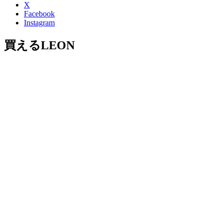
X
Facebook
Instagram
買えるLEON