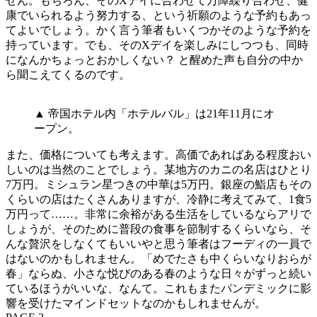
せん。もちろん、そのXデイに合わせて万障繰り合わせ、健
康でいられるよう努力する、という祈願のような予約もあっ
てよいでしょう。かく言う筆者もいくつかそのような予約を
持っています。でも、そのXデイを楽しみにしつつも、同時
になんかちょっとおかしくない？ と醒めた声も自分の中か
ら聞こえてくるのです。
▲ 帝国ホテル内「ホテルバル」は21年11月にオ
ープン。
また、価格についても考えます。高価であればある程度おい
しいのは当然のことでしょう。某地方のカニの名店はひとり
7万円。ミシュラン星つきの中華は5万円。銀座の鮨店もその
くらいの店はたくさんありますが、冷静に考えてみて、1食5
万円って……。非常に余裕がある生活をしているならアリで
しょうが、そのために普段の食事を節制するくらいなら、そ
んな贅沢をしなくてもいいやと思う筆者はフーディの一員で
はないのかもしれません。「めでたさも中くらいなりおらが
春」ならぬ、小さな悦びのある春のような日々がずっと続い
ているほうがいいな、なんて。これもまたパンデミックに影
響を受けたマインドセットなのかもしれませんが。