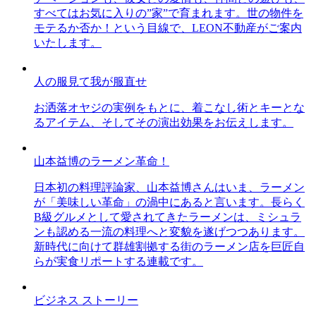
すべてはお気に入りの”家”で育まれます。世の物件を
モテるか否か！という目線で、LEON不動産がご案内
いたします。
人の服見て我が服直せ
お洒落オヤジの実例をもとに、着こなし術とキーとな
るアイテム、そしてその演出効果をお伝えします。
山本益博のラーメン革命！
日本初の料理評論家、山本益博さんはいま、ラーメン
が「美味しい革命」の渦中にあると言います。長らく
B級グルメとして愛されてきたラーメンは、ミシュラ
ンも認める一流の料理へと変貌を遂げつつあります。
新時代に向けて群雄割拠する街のラーメン店を巨匠自
らが実食リポートする連載です。
ビジネス ストーリー