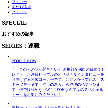
フォロー
友だち追加
フォロー
SPECIAL
おすすめの記事
SERIES：連載
PEOPLE NOW
今、この人の話が聞きたい！ 編集部が独自の目線でセ
レクトした注目ピープルのオリジナルインタビューを
お届けする連載コーナーです。芸能人から文化人、ス
ポーツ選手まで、注目の新人から納得のベテランま
で、他では読めないWeb LEONならではのスペシャル
トークをお楽しみください！
腕時計のプロが選ぶ「一本取られました！」