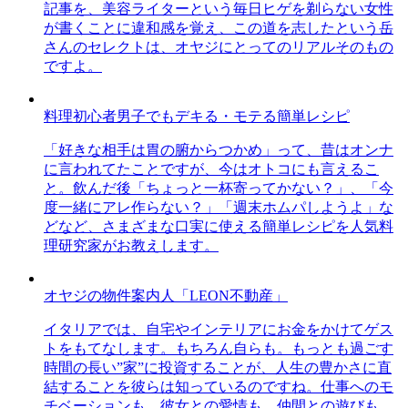
記事を、美容ライターという毎日ヒゲを剃らない女性
が書くことに違和感を覚え、この道を志したという岳
さんのセレクトは、オヤジにとってのリアルそのもの
ですよ。
料理初心者男子でもデキる・モテる簡単レシピ
「好きな相手は胃の腑からつかめ」って、昔はオンナ
に言われてたことですが、今はオトコにも言えるこ
と。飲んだ後「ちょっと一杯寄ってかない？」、「今
度一緒にアレ作らない？」「週末ホムパしようよ」な
どなど、さまざまな口実に使える簡単レシピを人気料
理研究家がお教えします。
オヤジの物件案内人「LEON不動産」
イタリアでは、自宅やインテリアにお金をかけてゲス
トをもてなします。もちろん自らも。もっとも過ごす
時間の長い”家”に投資することが、人生の豊かさに直
結することを彼らは知っているのですね。仕事へのモ
チベーションも、彼女との愛情も、仲間との遊びも、