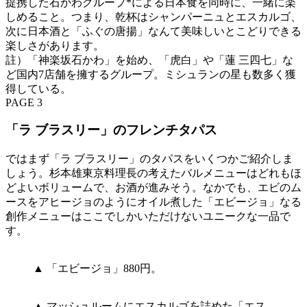
提携した石かわグループ*による日本食を同時に、一緒に楽
しめること。つまり、乾杯はシャンパーニュとエスカルゴ、
次に日本酒と「ふぐの唐揚」なんて美味しいとこどりできる
楽しさがあります。
註）「神楽坂石かわ」を始め、「虎白」や「蓮 三四七」な
ど国内7店舗を擁するグループ。ミシュランの星も数多く獲
得している。
PAGE 3
「ラ ブラスリー」のフレンチタパス
ではまず「ラ ブラスリー」のタパスをいくつかご紹介しま
しょう。杉本雄東京料理長の考えたバルメニューはどれもほ
どよいボリュームで、お酒が進みそう。なかでも、エビのム
ースをアヒージョのようにオイル煮した「エビージョ」なる
創作メニューはここでしかいただけないユニークな一品で
す。
▲ 「エビージョ」880円。
▲ マッシュルームにエスカルゴを詰めた「エス