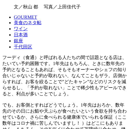
文／秋山 都 写真／上田佳代子
GOURMET
美食のネタ帖
ワイン
日本酒
銀座
千代田区
フーディ（食通）と呼ばれる人たちの間で話題となる店は、
たいてい予約困難です。1年先はもちろん、ときに数年先の
予約となることもあれば、そもそもオーナーやシェフの知り
合いじゃないと予約が取れない、なんてこともザラ。店側か
らすれば、お客を絞ることで‟どたキャン”などのリスクを減
らせるし、「予約が取れない」ことで稀少性もアピールでき
ると、利点が多いことでしょう。
でも、お客側とすればどうでしょう。1年先はおろか、数年
先のその日にお鮨や天ぷらが食べたいという食欲を持ち合わ
せているか、さらに食べられる健康体でいられる保証（ここ
数年はコロナ禍に苦しんでいますし！ ）はどこにもありま