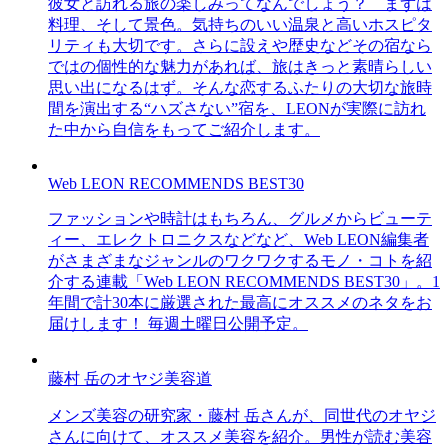
彼女と訪れる旅の楽しみってなんでしょう？ まずは
料理、そして景色。気持ちのいい温泉と高いホスピタ
リティも大切です。さらに設えや歴史などその宿なら
ではの個性的な魅力があれば、旅はきっと素晴らしい
思い出になるはず。そんな恋するふたりの大切な旅時
間を演出する“ハズさない”宿を、LEONが実際に訪れ
た中から自信をもってご紹介します。
Web LEON RECOMMENDS BEST30
ファッションや時計はもちろん、グルメからビューテ
ィー、エレクトロニクスなどなど、Web LEON編集者
がさまざまなジャンルのワクワクするモノ・コトを紹
介する連載「Web LEON RECOMMENDS BEST30」。1
年間で計30本に厳選された最高にオススメのネタをお
届けします！ 毎週土曜日公開予定。
藤村 岳のオヤジ美容道
メンズ美容の研究家・藤村 岳さんが、同世代のオヤジ
さんに向けて、オススメ美容を紹介。男性が読む美容