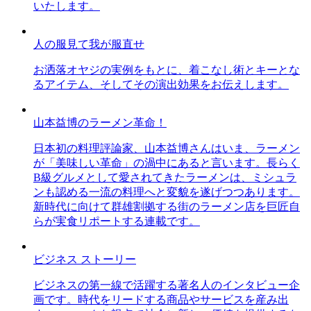
いたします。
人の服見て我が服直せ
お洒落オヤジの実例をもとに、着こなし術とキーとな
るアイテム、そしてその演出効果をお伝えします。
山本益博のラーメン革命！
日本初の料理評論家、山本益博さんはいま、ラーメン
が「美味しい革命」の渦中にあると言います。長らく
B級グルメとして愛されてきたラーメンは、ミシュラ
ンも認める一流の料理へと変貌を遂げつつあります。
新時代に向けて群雄割拠する街のラーメン店を巨匠自
らが実食リポートする連載です。
ビジネス ストーリー
ビジネスの第一線で活躍する著名人のインタビュー企
画です。時代をリードする商品やサービスを産み出