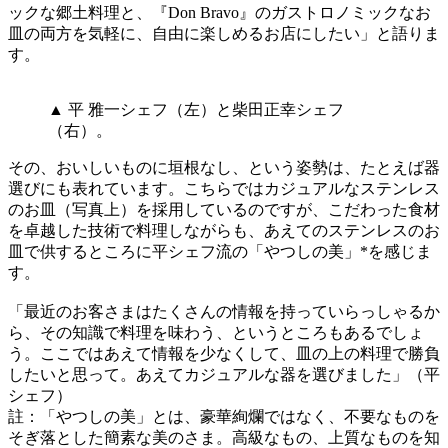
ックな郷土料理と、『Don Bravo』のガストロノミックなお
皿の両方を気軽に、自由に楽しめるお店にしたい」と語りま
す。
▲ 平 雅一シェフ（左）と柴田正幸シェフ
（右）。
その、おいしいものに垣根なし、という姿勢は、たとえば器
選びにも表れています。こちらではカジュアルなステンレス
のお皿（写真上）を採用しているのですが、こだわった食材
を卓越した技術で料理しながらも、あえてのステンレスのお
皿で供するところに平シェフ流の「やつしの美」*を感じま
す。
「最近のお客さまはたくさんの情報を持っていらっしゃるか
ら、その知識で料理を味わう、というところもあるでしょ
う。ここではあえて情報を少なくして、皿の上の料理で勝負
したいと思って。あえてカジュアルな器を選びました」（平
シェフ）
註：「やつしの美」とは、豪華絢爛ではなく、不要なものを
そぎ落とした簡素な美のさま。高級なもの、上質なものを知