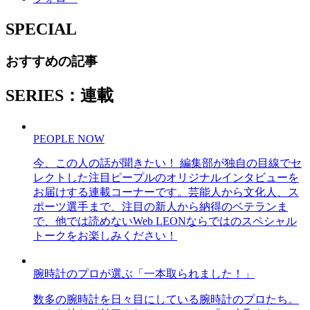
SPECIAL
おすすめの記事
SERIES：連載
PEOPLE NOW
今、この人の話が聞きたい！ 編集部が独自の目線でセ
レクトした注目ピープルのオリジナルインタビューを
お届けする連載コーナーです。芸能人から文化人、ス
ポーツ選手まで、注目の新人から納得のベテランま
で、他では読めないWeb LEONならではのスペシャル
トークをお楽しみください！
腕時計のプロが選ぶ「一本取られました！」
数多の腕時計を日々目にしている腕時計のプロたち。