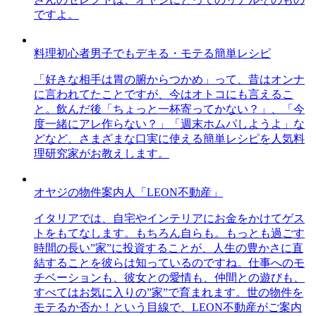
ですよ。
料理初心者男子でもデキる・モテる簡単レシピ
「好きな相手は胃の腑からつかめ」って、昔はオンナ
に言われてたことですが、今はオトコにも言えるこ
と。飲んだ後「ちょっと一杯寄ってかない？」、「今
度一緒にアレ作らない？」「週末ホムパしようよ」な
どなど、さまざまな口実に使える簡単レシピを人気料
理研究家がお教えします。
オヤジの物件案内人「LEON不動産」
イタリアでは、自宅やインテリアにお金をかけてゲス
トをもてなします。もちろん自らも。もっとも過ごす
時間の長い”家”に投資することが、人生の豊かさに直
結することを彼らは知っているのですね。仕事へのモ
チベーションも、彼女との愛情も、仲間との遊びも、
すべてはお気に入りの”家”で育まれます。世の物件を
モテるか否か！という目線で、LEON不動産がご案内