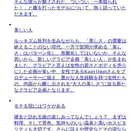
そんな彼らが魅了された、ついつい「一本取られ
た！」と膝を打ったモデルについて、熱く語っていた
だきます。
美しい人
ルッキズム批判を生みながらも、「美しさ」の需要は
絶えることのない現代。一方で世間が求める「美し
さ」はパターン化し、形骸化してはいないか、そんな
思いから、新しいグラビア企画「美しい人」が生まれ
ました。グラビアと言えば女性の若さとボディを売り
にした企画が多い中、女性であるKaori Oguriさんをプ
ロデューサーに据え、豊かな人生経験を持つ女性たち
の、内面から醸し出される“大人の美しさ”に迫る新た
なグラビア企画となります。
モテる宿にはワケがある
彼女と訪れる旅の楽しみってなんでしょう？ まずは
料理、そして景色。気持ちのいい温泉と高いホスピタ
リティも大切です。さらに設えや歴史などその宿なら