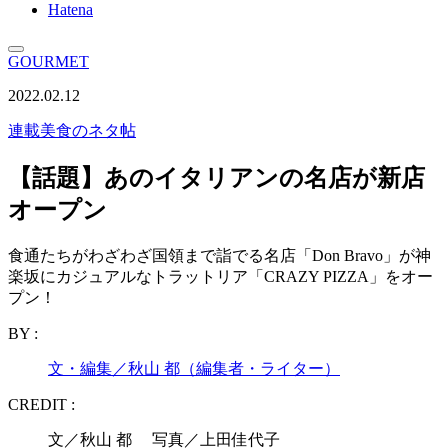
Hatena
GOURMET
2022.02.12
連載
美食のネタ帖
【話題】あのイタリアンの名店が新店
オープン
食通たちがわざわざ国領まで詣でる名店「Don Bravo」が神
楽坂にカジュアルなトラットリア「CRAZY PIZZA」をオー
プン！
BY :
文・編集／秋山 都（編集者・ライター）
CREDIT :
文／秋山 都 写真／上田佳代子