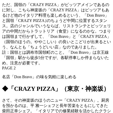
ただ、国領の「CRAZY PIZZA」がピッツアメインであるの
に対し、こちら神楽坂の「CRAZY PIZZA」はピッツアもあ
るけど他のイタリア料理も楽しめるという、「Don Bravo」
と国領「CRAZY PIZZA｣のちょうど中間に位置するスタン
ス。店のジャンルでいうならば、リストランテとピッツェリ
アの中間だからトラットリア（食堂）になるのかな。つまり
は国領まで行かずして、「Don Bravo」と「CRAZY PIZZA」
（国領のほうの。ややこしい）の良いとこどりが出来るとい
う、なんとも「ちょうどいい店」なのでありました。
註：国領とは調布市国領町のこと。「Don Bravo」は京王線
「国領」駅から徒歩5分ですが、各駅停車しか停まらないた
め、注意が必要です。
PAGE 2
名店「Don Bravo」の味を気軽に楽しめる
◆「CRAZY PIZZA」（東京・神楽坂）
さて、その神楽坂のほうのニュー「CRAZY PIZZA」。厨房
を預かるのは、平 雅一シェフと長年苦楽をともにしてきた
柴田正幸シェフ。「イタリアでの修業経験を活かしたクラシ