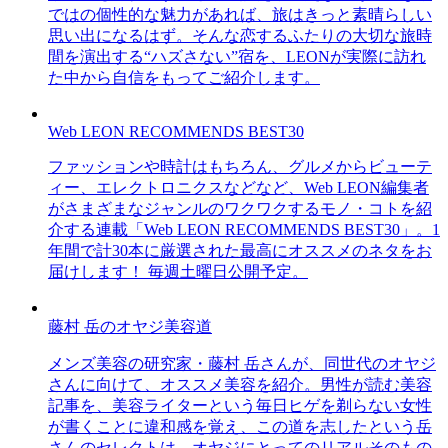
ではの個性的な魅力があれば、旅はきっと素晴らしい
思い出になるはず。そんな恋するふたりの大切な旅時
間を演出する“ハズさない”宿を、LEONが実際に訪れ
た中から自信をもってご紹介します。
Web LEON RECOMMENDS BEST30
ファッションや時計はもちろん、グルメからビューテ
ィー、エレクトロニクスなどなど、Web LEON編集者
がさまざまなジャンルのワクワクするモノ・コトを紹
介する連載「Web LEON RECOMMENDS BEST30」。1
年間で計30本に厳選された最高にオススメのネタをお
届けします！ 毎週土曜日公開予定。
藤村 岳のオヤジ美容道
メンズ美容の研究家・藤村 岳さんが、同世代のオヤジ
さんに向けて、オススメ美容を紹介。男性が読む美容
記事を、美容ライターという毎日ヒゲを剃らない女性
が書くことに違和感を覚え、この道を志したという岳
さんのセレクトは、オヤジにとってのリアルそのもの