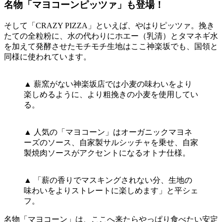
名物「マヨコーンピッツァ」も登場！
そして「CRAZY PIZZA」といえば、やはりピッツァ。挽き
たての全粒粉に、水の代わりにホエー（乳清）とタマネギ水
を加えて発酵させたモチモチ生地はここ神楽坂でも、国領と
同様に使われています。
▲ 薪窯がない神楽坂店では小麦の味わいをより
楽しめるように、より粗挽きの小麦を使用してい
る。
▲ 人気の「マヨコーン」はオーガニックマヨネ
ーズのソース、自家製サルシッチャを乗せ、自家
製焼肉ソースがアクセントになるオトナ仕様。
▲ 「薪の香りでマスキングされない分、生地の
味わいをよりストレートに楽しめます」と平シェ
フ。
名物「マヨコーン」は、ここへ来たらやっぱり食べたい安定