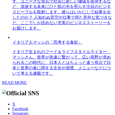
す、ユニークな視点で社会に新しい価値を提供するな
ど、混迷する未来にひと筋の光を照らす注目のビジネ
スピープルを取材します。彼らはいかにして結果を出
したのか？ 人知れぬ苦労や仕事で得た意外な気づきな
ど、ここでしか読めない充実のビジネスストーリーを
お届けします。
イタリア人マッシの「思考する食欲」
イタリア生まれのフード＆ライフスタイルライター、
マッシさん。世界が急速に繋がって、広い視野が求め
られるこの時代に、日本人とはちょっと違う視点で日
本と世界の食に関する文化や習慣、メニューなどにつ
いて考える連載です。
READ MORE
X
Facebook
Instagram