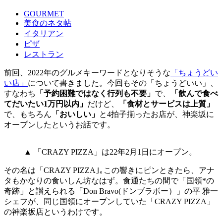
GOURMET
美食のネタ帖
イタリアン
ピザ
レストラン
前回、2022年のグルメキーワードとなりそうな
「ちょうどい
い店」
について書きました。今回もその「ちょうどいい」、
すなわち
「予約困難ではなく行列も不要」
で、
「飲んで食べ
てだいたい1万円以内」
だけど、
「食材とサービスは上質」
で、もちろん
「おいしい」
と4拍子揃ったお店が、神楽坂に
オープンしたというお話です。
▲ 「CRAZY PIZZA」は22年2月1日にオープン。
その名は「CRAZY PIZZA｣｡この響きにピンときたら、アナ
タもかなりの食いしん坊なはず。食通たちの間で「国領*の
奇跡」と讃えられる「Don Bravo(ドンブラボー）」の平 雅一
シェフが、同じ国領にオープンしていた「CRAZY PIZZA」
の神楽坂店というわけです。