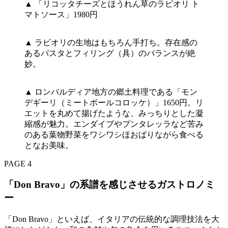
▲ 「リコッタチーズとほうれん草のラビオリ ト
マトソース」1980円
▲ ラビオリの生地はもちろん手打ち。存在感の
あるパスタとフィリング（具）のバランスが絶
妙。
▲ ロンバルディア地方の郷土料理である「モン
デギーリ（ミートボールコロッケ）」1650円。リ
エットを丸めて揚げたような、みっちりとした凝
縮感が魅力。エンダイブやプンタレッラなど苦み
のある葉物野菜をワシワシほおばりながら食べる
となお美味。
PAGE 4
「Don Bravo」の系譜を感じさせるガストロノミ
ー
「Don Bravo」といえば、イタリアの伝統的な調理技法を大