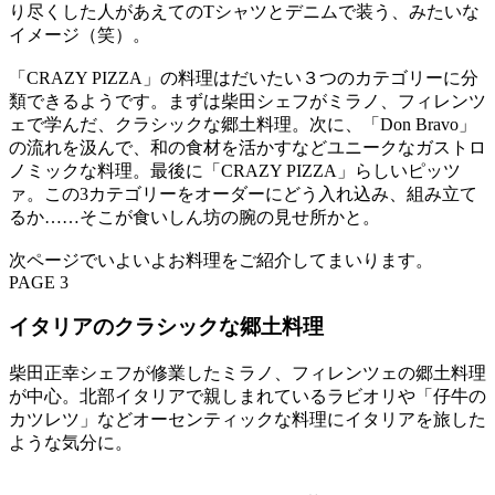
り尽くした人があえてのTシャツとデニムで装う、みたいな
イメージ（笑）。
「CRAZY PIZZA」の料理はだいたい３つのカテゴリーに分
類できるようです。まずは柴田シェフがミラノ、フィレンツ
ェで学んだ、クラシックな郷土料理。次に、「Don Bravo」
の流れを汲んで、和の食材を活かすなどユニークなガストロ
ノミックな料理。最後に「CRAZY PIZZA」らしいピッツ
ァ。この3カテゴリーをオーダーにどう入れ込み、組み立て
るか……そこが食いしん坊の腕の見せ所かと。
次ページでいよいよお料理をご紹介してまいります。
PAGE 3
イタリアのクラシックな郷土料理
柴田正幸シェフが修業したミラノ、フィレンツェの郷土料理
が中心。北部イタリアで親しまれているラビオリや「仔牛の
カツレツ」などオーセンティックな料理にイタリアを旅した
ような気分に。