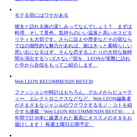
モテる宿にはワケがある
彼女と訪れる旅の楽しみってなんでしょう？ まずは
料理、そして景色。気持ちのいい温泉と高いホスピタ
リティも大切です。さらに設えや歴史などその宿なら
ではの個性的な魅力があれば、旅はきっと素晴らしい
思い出になるはず。そんな恋するふたりの大切な旅時
間を演出する“ハズさない”宿を、LEONが実際に訪れ
た中から自信をもってご紹介します。
Web LEON RECOMMENDS BEST30
ファッションや時計はもちろん、グルメからビューテ
ィー、エレクトロニクスなどなど、Web LEON編集者
がさまざまなジャンルのワクワクするモノ・コトを紹
介する連載「Web LEON RECOMMENDS BEST30」。1
年間で計30本に厳選された最高にオススメのネタをお
届けします！ 毎週土曜日公開予定。