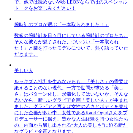
で、他では読めないWeb LEONならではのスペシャル
トークをお楽しみください！
腕時計のプロが選ぶ「一本取られました！」
数多の腕時計を日々目にしている腕時計のプロたち。
そんな彼らが魅了された、ついつい「一本取られ
た！」と膝を打ったモデルについて、熱く語っていた
だきます。
美しい人
ルッキズム批判を生みながらも、「美しさ」の需要は
絶えることのない現代。一方で世間が求める「美し
さ」はパターン化し、形骸化してはいないか、そんな
思いから、新しいグラビア企画「美しい人」が生まれ
ました。グラビアと言えば女性の若さとボディを売り
にした企画が多い中、女性であるKaori Oguriさんをプ
ロデューサーに据え、豊かな人生経験を持つ女性たち
の、内面から醸し出される“大人の美しさ”に迫る新た
なグラビア企画となります。