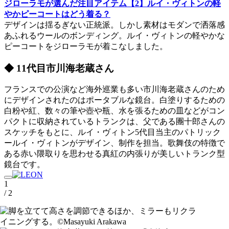
ジローラモが選んだ注目アイテム【2】ルイ・ヴィトンの軽
やかピーコートはどう着る？
デザインは揺るぎない正統派。しかし素材はモダンで洒落感
あふれるウールのボンディング。ルイ・ヴィトンの軽やかな
ピーコートをジローラモが着こなしました。
◆ 11代目市川海老蔵さん
フランスでの公演など海外巡業も多い市川海老蔵さんのため
にデザインされたのはポータブルな鏡台。白塗りするための
白粉や紅、数々の筆や壺や瓶、水を張るための皿などがコン
パクトに収納されているトランクは、父である團十郎さんの
スケッチをもとに、ルイ・ヴィトン5代目当主のパトリック
ールイ・ヴィトンがデザイン、制作を担当。歌舞伎の特徴で
ある赤い隈取りを思わせる真紅の内張りが美しいトランク型
鏡台です。
1
/ 2