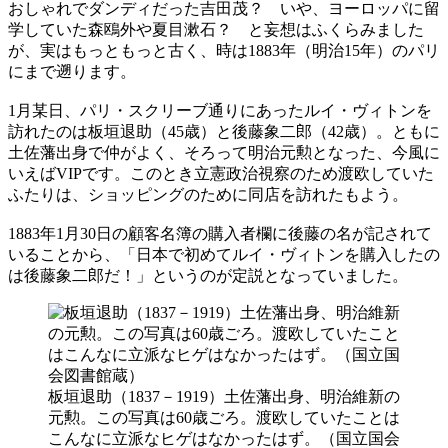
おしゃれでダンディだった吉田茂？ いや、ヨーロッパに留
学していた森鴎外や夏目漱石？ と妄想はふくらみました
が、実はもっともっと古く、時は1883年（明治15年）のパリ
にまで遡ります。
1月某日、パリ・スクリーブ通りにあったルイ・ヴィトンを
訪れたのは板垣退助（45歳）と後藤象二郎（42歳）。ともに
土佐藩出身で仲がよく、そろって明治元勲となった、今風に
いえばVIPです。このとき立憲政治視察のため渡欧していた
ふたりは、ショッピングのために同店を訪れたもよう。
1883年1月30日の顧客名簿の購入者欄に後藤の名が記されて
いることから、「日本で初めてルイ・ヴィトンを購入したの
は後藤象二郎だ！」というのが定説となっていました。
板垣退助（1837－1919）土佐藩出身、明治維新の
元勲。この写真は60歳ごろ。渡欧していたことは
こんなに立派なヒゲはなかったはず。（国立国会