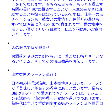
トをもてなします。もちろん自らも。もっとも過ごす
時間の長い”家”に投資することが、人生の豊かさに直
結することを彼らは知っているのですね。仕事へのモ
チベーションも、彼女との愛情も、仲間との遊びも、
すべてはお気に入りの”家”で育まれます。世の物件を
モテるか否か！という目線で、LEON不動産がご案内
いたします。
人の服見て我が服直せ
お洒落オヤジの実例をもとに、着こなし術とキーとな
るアイテム、そしてその演出効果をお伝えします。
山本益博のラーメン革命！
日本初の料理評論家、山本益博さんはいま、ラーメン
が「美味しい革命」の渦中にあると言います。長らく
B級グルメとして愛されてきたラーメンは、ミシュラ
ンも認める一流の料理へと変貌を遂げつつあります。
新時代に向けて群雄割拠する街のラーメン店を巨匠自