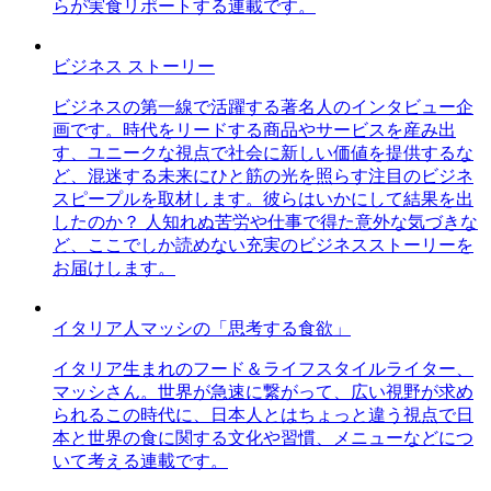
らが実食リポートする連載です。
ビジネス ストーリー
ビジネスの第一線で活躍する著名人のインタビュー企
画です。時代をリードする商品やサービスを産み出
す、ユニークな視点で社会に新しい価値を提供するな
ど、混迷する未来にひと筋の光を照らす注目のビジネ
スピープルを取材します。彼らはいかにして結果を出
したのか？ 人知れぬ苦労や仕事で得た意外な気づきな
ど、ここでしか読めない充実のビジネスストーリーを
お届けします。
イタリア人マッシの「思考する食欲」
イタリア生まれのフード＆ライフスタイルライター、
マッシさん。世界が急速に繋がって、広い視野が求め
られるこの時代に、日本人とはちょっと違う視点で日
本と世界の食に関する文化や習慣、メニューなどにつ
いて考える連載です。