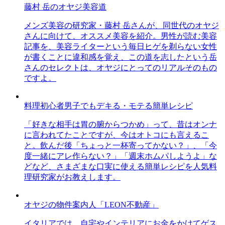
藤村 岳のオヤジ美容道
メンズ美容の研究家・藤村 岳さんが、同世代のオヤジ
さんに向けて、オススメ美容を紹介。男性が読む美容
記事を、美容ライターという毎日ヒゲを剃らない女性
が書くことに違和感を覚え、この道を志したという岳
さんのセレクトは、オヤジにとってのリアルそのもの
ですよ。
料理初心者男子でもデキる・モテる簡単レシピ
「好きな相手は胃の腑からつかめ」って、昔はオンナ
に言われてたことですが、今はオトコにも言えるこ
と。飲んだ後「ちょっと一杯寄ってかない？」、「今
度一緒にアレ作らない？」「週末ホムパしようよ」な
どなど、さまざまな口実に使える簡単レシピを人気料
理研究家がお教えします。
オヤジの物件案内人「LEON不動産」
イタリアでは、自宅やインテリアにお金をかけてゲス