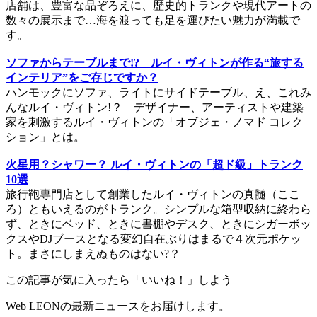
店舗は、豊富な品ぞろえに、歴史的トランクや現代アートの
数々の展示まで…海を渡っても足を運びたい魅力が満載で
す。
ソファからテーブルまで!? ルイ・ヴィトンが作る“旅する
インテリア”をご存じですか？
ハンモックにソファ、ライトにサイドテーブル、え、これみ
んなルイ・ヴィトン!？ デザイナー、アーティストや建築
家を刺激するルイ・ヴィトンの「オブジェ・ノマド コレク
ション」とは。
火星用？シャワー？ ルイ・ヴィトンの「超ド級」トランク
10選
旅行鞄専門店として創業したルイ・ヴィトンの真髄（ここ
ろ）ともいえるのがトランク。シンプルな箱型収納に終わら
ず、ときにベッド、ときに書棚やデスク、ときにシガーボッ
クスやDJブースとなる変幻自在ぶりはまるで４次元ポケッ
ト。まさにしまえぬものはない?？
この記事が気に入ったら「いいね！」しよう
Web LEONの最新ニュースをお届けします。