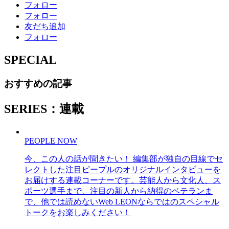
フォロー
フォロー
友だち追加
フォロー
SPECIAL
おすすめの記事
SERIES：連載
PEOPLE NOW
今、この人の話が聞きたい！ 編集部が独自の目線でセ
レクトした注目ピープルのオリジナルインタビューを
お届けする連載コーナーです。芸能人から文化人、ス
ポーツ選手まで、注目の新人から納得のベテランま
で、他では読めないWeb LEONならではのスペシャル
トークをお楽しみください！