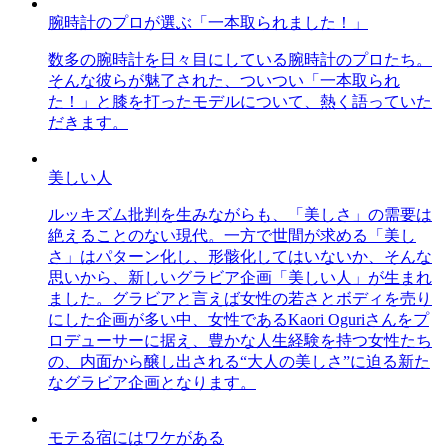
腕時計のプロが選ぶ「一本取られました！」
数多の腕時計を日々目にしている腕時計のプロたち。
そんな彼らが魅了された、ついつい「一本取られ
た！」と膝を打ったモデルについて、熱く語っていた
だきます。
美しい人
ルッキズム批判を生みながらも、「美しさ」の需要は
絶えることのない現代。一方で世間が求める「美し
さ」はパターン化し、形骸化してはいないか、そんな
思いから、新しいグラビア企画「美しい人」が生まれ
ました。グラビアと言えば女性の若さとボディを売り
にした企画が多い中、女性であるKaori Oguriさんをプ
ロデューサーに据え、豊かな人生経験を持つ女性たち
の、内面から醸し出される“大人の美しさ”に迫る新た
なグラビア企画となります。
モテる宿にはワケがある