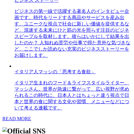
ビジネス ストーリー
ビジネスの第一線で活躍する著名人のインタビュー企
画です。時代をリードする商品やサービスを産み出
す、ユニークな視点で社会に新しい価値を提供するな
ど、混迷する未来にひと筋の光を照らす注目のビジネ
スピープルを取材します。彼らはいかにして結果を出
したのか？ 人知れぬ苦労や仕事で得た意外な気づきな
ど、ここでしか読めない充実のビジネスストーリーを
お届けします。
イタリア人マッシの「思考する食欲」
イタリア生まれのフード＆ライフスタイルライター、
マッシさん。世界が急速に繋がって、広い視野が求め
られるこの時代に、日本人とはちょっと違う視点で日
本と世界の食に関する文化や習慣、メニューなどにつ
いて考える連載です。
READ MORE