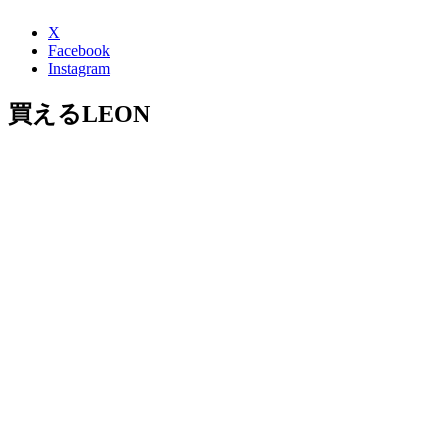
X
Facebook
Instagram
買えるLEON