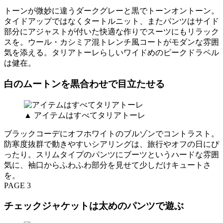
トーンが微妙に違うダークグレーと黒でトーンオントーン。
タイドアップではなくタートルニット、またパンツはサイド
部分にアジャストが付いた快適な作りでスーツにもリラック
スを。ウール・カシミア混トレンチ風コートがモダンな雰囲
気を添える。タリアトーレらしいワイドめのピークドラペル
は健在。
白のムートンを黒合わせで目立たせる
▲ アイテムはすべてタリアトーレ
ブラックコーデにオフホワイトのブルゾンでコントラスト。
防寒度抜群で動きやすいシアリングは、旅行やオフの日にぴ
ったり。スリムタイプのパンツにブーツというハードな雰囲
気に、袖口からふわふわ部分を見せて少しだけキュートさ
を。
PAGE 3
チェックジャケットは太めのパンツで遊ぶ