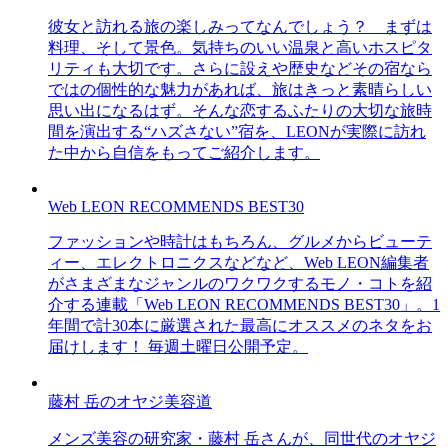
彼女と訪れる旅の楽しみってなんでしょう？ まずは
料理、そして景色。気持ちのいい温泉と高いホスピタ
リティも大切です。さらに設えや歴史などその宿なら
ではの個性的な魅力があれば、旅はきっと素晴らしい
思い出になるはず。そんな恋するふたりの大切な旅時
間を演出する“ハズさない”宿を、LEONが実際に訪れ
た中から自信をもってご紹介します。
Web LEON RECOMMENDS BEST30
ファッションや時計はもちろん、グルメからビューテ
ィー、エレクトロニクスなどなど、Web LEON編集者
がさまざまなジャンルのワクワクするモノ・コトを紹
介する連載「Web LEON RECOMMENDS BEST30」。1
年間で計30本に厳選された最高にオススメのネタをお
届けします！ 毎週土曜日公開予定。
藤村 岳のオヤジ美容道
メンズ美容の研究家・藤村 岳さんが、同世代のオヤジ