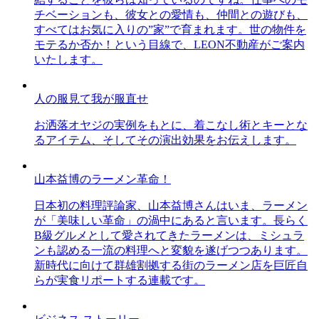
チベーションも、彼女との愛情も、仲間との遊びも、
すべてはお気に入りの”家”で育まれます。世の物件を
モテるか否か！という目線で、LEON不動産がご案内
いたします。
人の服見て我が服直せ
お洒落オヤジの実例をもとに、着こなし術とキーとな
るアイテム、そしてその演出効果をお伝えします。
山本益博のラーメン革命！
日本初の料理評論家、山本益博さんはいま、ラーメン
が「美味しい革命」の渦中にあると言います。長らく
B級グルメとして愛されてきたラーメンは、ミシュラ
ンも認める一流の料理へと変貌を遂げつつあります。
新時代に向けて群雄割拠する街のラーメン店を巨匠自
らが実食リポートする連載です。