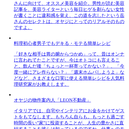
さんに向けて、オススメ美容を紹介。男性が読む美容
記事を、美容ライターという毎日ヒゲを剃らない女性
が書くことに違和感を覚え、この道を志したという岳
さんのセレクトは、オヤジにとってのリアルそのもの
ですよ。
料理初心者男子でもデキる・モテる簡単レシピ
「好きな相手は胃の腑からつかめ」って、昔はオンナ
に言われてたことですが、今はオトコにも言えるこ
と。飲んだ後「ちょっと一杯寄ってかない？」、「今
度一緒にアレ作らない？」「週末ホムパしようよ」な
どなど、さまざまな口実に使える簡単レシピを人気料
理研究家がお教えします。
オヤジの物件案内人「LEON不動産」
イタリアでは、自宅やインテリアにお金をかけてゲス
トをもてなします。もちろん自らも。もっとも過ごす
時間の長い”家”に投資することが、人生の豊かさに直
結することを彼らは知っているのですね。仕事へのモ