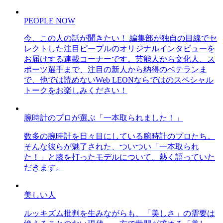
PEOPLE NOW
今、この人の話が聞きたい！ 編集部が独自の目線でセ
レクトした注目ピープルのオリジナルインタビューを
お届けする連載コーナーです。芸能人から文化人、ス
ポーツ選手まで、注目の新人から納得のベテランま
で、他では読めないWeb LEONならではのスペシャル
トークをお楽しみください！
腕時計のプロが選ぶ「一本取られました！」
数多の腕時計を日々目にしている腕時計のプロたち。
そんな彼らが魅了された、ついつい「一本取られ
た！」と膝を打ったモデルについて、熱く語っていた
だきます。
美しい人
ルッキズム批判を生みながらも、「美しさ」の需要は