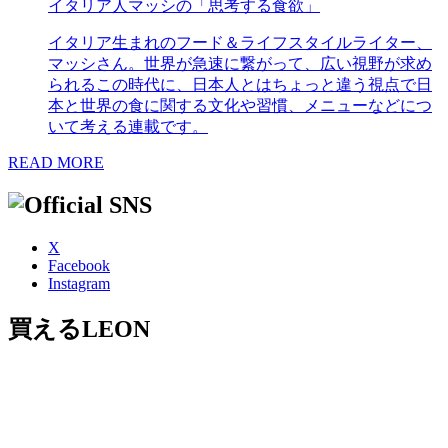
イタリア人マッシの「思考する食欲」
イタリア生まれのフード＆ライフスタイルライター、
マッシさん。世界が急速に繋がって、広い視野が求め
られるこの時代に、日本人とはちょっと違う視点で日
本と世界の食に関する文化や習慣、メニューなどにつ
いて考える連載です。
READ MORE
X
Facebook
Instagram
買えるLEON