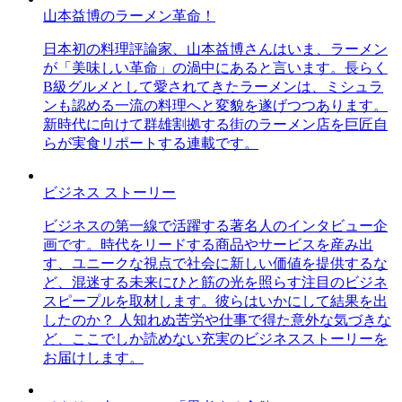
山本益博のラーメン革命！
日本初の料理評論家、山本益博さんはいま、ラーメン
が「美味しい革命」の渦中にあると言います。長らく
B級グルメとして愛されてきたラーメンは、ミシュラ
ンも認める一流の料理へと変貌を遂げつつあります。
新時代に向けて群雄割拠する街のラーメン店を巨匠自
らが実食リポートする連載です。
ビジネス ストーリー
ビジネスの第一線で活躍する著名人のインタビュー企
画です。時代をリードする商品やサービスを産み出
す、ユニークな視点で社会に新しい価値を提供するな
ど、混迷する未来にひと筋の光を照らす注目のビジネ
スピープルを取材します。彼らはいかにして結果を出
したのか？ 人知れぬ苦労や仕事で得た意外な気づきな
ど、ここでしか読めない充実のビジネスストーリーを
お届けします。