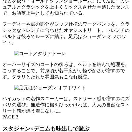
などを扱う「オールドタウンショールーム」にて活動。カジ
ュアルとクラシックを上手くミックスさせた卓越したセンス
で、お洒落上手としても知られている。
フーディーや裾の部分がジップ仕様のワークパンツを、クラ
シックなトレンチに合わせたオヤジストリート。トレンチの
ベルトは後ろでルーズに結ぶ。足元はジョーダン オフホワ
イト。
オーバーサイズのコートの後ろは、ベルトを結んで処理を。
こうすることで、前身頃が若干広がり軽やかさが増すので
す。ダラリとたれた雰囲気もこなれ感◎。
ハイカットの名作スニーカーは、ストリート感を増すのにズ
バリの選び。無造作に裾をひっかければ、大人の自然なスト
リート感が漂う着こなしに。
PAGE 3
スタジャン×デニムも味出しで遊ぶ