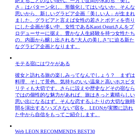
絶えることのない現代。一方で世間が求める「美し
さ」はパターン化し、形骸化してはいないか、そんな
思いから、新しいグラビア企画「美しい人」が生まれ
ました。グラビアと言えば女性の若さとボディを売り
にした企画が多い中、女性であるKaori Oguriさんをプ
ロデューサーに据え、豊かな人生経験を持つ女性たち
の、内面から醸し出される“大人の美しさ”に迫る新た
なグラビア企画となります。
モテる宿にはワケがある
彼女と訪れる旅の楽しみってなんでしょう？ まずは
料理、そして景色。気持ちのいい温泉と高いホスピタ
リティも大切です。さらに設えや歴史などその宿なら
ではの個性的な魅力があれば、旅はきっと素晴らしい
思い出になるはず。そんな恋するふたりの大切な旅時
間を演出する“ハズさない”宿を、LEONが実際に訪れ
た中から自信をもってご紹介します。
Web LEON RECOMMENDS BEST30