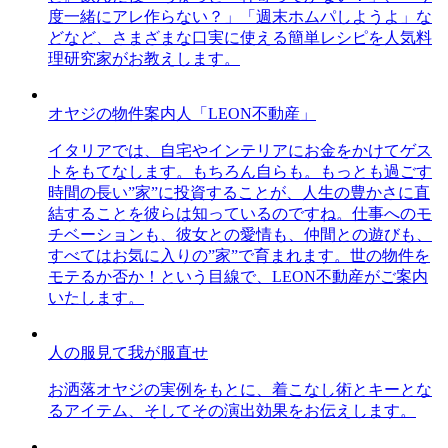
度一緒にアレ作らない？」「週末ホムパしようよ」な
どなど、さまざまな口実に使える簡単レシピを人気料
理研究家がお教えします。
オヤジの物件案内人「LEON不動産」
イタリアでは、自宅やインテリアにお金をかけてゲス
トをもてなします。もちろん自らも。もっとも過ごす
時間の長い”家”に投資することが、人生の豊かさに直
結することを彼らは知っているのですね。仕事へのモ
チベーションも、彼女との愛情も、仲間との遊びも、
すべてはお気に入りの”家”で育まれます。世の物件を
モテるか否か！という目線で、LEON不動産がご案内
いたします。
人の服見て我が服直せ
お洒落オヤジの実例をもとに、着こなし術とキーとな
るアイテム、そしてその演出効果をお伝えします。