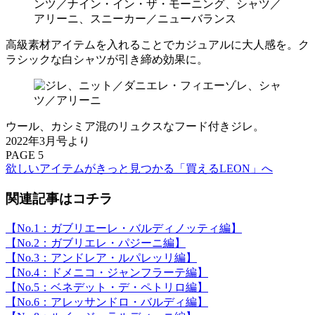
ンツ／ナイン・イン・ザ・モーニング、シャツ／
アリーニ、スニーカー／ニューバランス
高級素材アイテムを入れることでカジュアルに大人感を。ク
ラシックな白シャツが引き締め効果に。
ウール、カシミア混のリュクスなフード付きジレ。
2022年3月号より
PAGE 5
欲しいアイテムがきっと見つかる「買えるLEON」へ
関連記事はコチラ
【No.1：ガブリエーレ・バルディノッティ編】
【No.2：ガブリエレ・パジーニ編】
【No.3：アンドレア・ルパレッリ編】
【No.4：ドメニコ・ジャンフラーテ編】
【No.5：ベネデット・デ・ペトリロ編】
【No.6：アレッサンドロ・バルディ編】