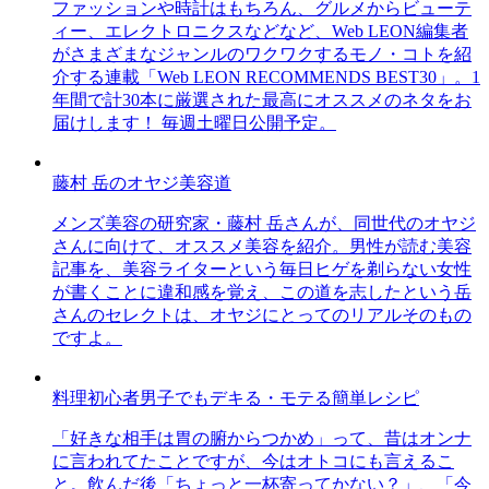
ファッションや時計はもちろん、グルメからビューテ
ィー、エレクトロニクスなどなど、Web LEON編集者
がさまざまなジャンルのワクワクするモノ・コトを紹
介する連載「Web LEON RECOMMENDS BEST30」。1
年間で計30本に厳選された最高にオススメのネタをお
届けします！ 毎週土曜日公開予定。
藤村 岳のオヤジ美容道
メンズ美容の研究家・藤村 岳さんが、同世代のオヤジ
さんに向けて、オススメ美容を紹介。男性が読む美容
記事を、美容ライターという毎日ヒゲを剃らない女性
が書くことに違和感を覚え、この道を志したという岳
さんのセレクトは、オヤジにとってのリアルそのもの
ですよ。
料理初心者男子でもデキる・モテる簡単レシピ
「好きな相手は胃の腑からつかめ」って、昔はオンナ
に言われてたことですが、今はオトコにも言えるこ
と。飲んだ後「ちょっと一杯寄ってかない？」、「今