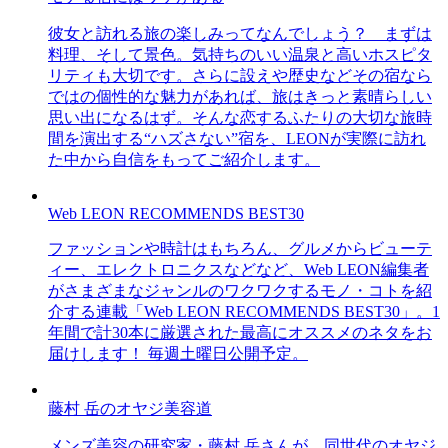
彼女と訪れる旅の楽しみってなんでしょう？ まずは
料理、そして景色。気持ちのいい温泉と高いホスピタ
リティも大切です。さらに設えや歴史などその宿なら
ではの個性的な魅力があれば、旅はきっと素晴らしい
思い出になるはず。そんな恋するふたりの大切な旅時
間を演出する“ハズさない”宿を、LEONが実際に訪れ
た中から自信をもってご紹介します。
Web LEON RECOMMENDS BEST30
ファッションや時計はもちろん、グルメからビューテ
ィー、エレクトロニクスなどなど、Web LEON編集者
がさまざまなジャンルのワクワクするモノ・コトを紹
介する連載「Web LEON RECOMMENDS BEST30」。1
年間で計30本に厳選された最高にオススメのネタをお
届けします！ 毎週土曜日公開予定。
藤村 岳のオヤジ美容道
メンズ美容の研究家・藤村 岳さんが、同世代のオヤジ