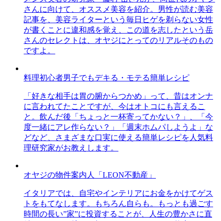
さんに向けて、オススメ美容を紹介。男性が読む美容
記事を、美容ライターという毎日ヒゲを剃らない女性
が書くことに違和感を覚え、この道を志したという岳
さんのセレクトは、オヤジにとってのリアルそのもの
ですよ。
料理初心者男子でもデキる・モテる簡単レシピ
「好きな相手は胃の腑からつかめ」って、昔はオンナ
に言われてたことですが、今はオトコにも言えるこ
と。飲んだ後「ちょっと一杯寄ってかない？」、「今
度一緒にアレ作らない？」「週末ホムパしようよ」な
どなど、さまざまな口実に使える簡単レシピを人気料
理研究家がお教えします。
オヤジの物件案内人「LEON不動産」
イタリアでは、自宅やインテリアにお金をかけてゲス
トをもてなします。もちろん自らも。もっとも過ごす
時間の長い”家”に投資することが、人生の豊かさに直