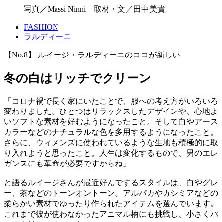
写真／Massi Ninni 取材・文／田中美貴
FASHION
ラルディーニ
【No.8】 ルイージ・ラルディーニのココが新しい
冬の白はリッチでクリーン
「コロナ禍で長く家にいたことで、服への考え方がいろいろ
変わりました。ひとつはリラックスしたデザインや、心地よ
いソフトな素材を好むようになったこと。そして白やアース
カラーなどのナチュラルな色を多用するようになったこと。
さらに、ウィメンズに使われているような生地も積極的に取
り入れようと思ったこと。人生は変化するもので、男のエレ
ガンスにも革命が必要ですからね」
と語るルイージさんが最近好んでするスタイルは、白やグレ
ー、茶などのトーンオントーン。アルパカやカシミアなどの
柔らかい素材でゆったり作られたアイテムを選んでいます。
これまで彼が使わなかったアニマル柄にも挑戦し、小さくパ