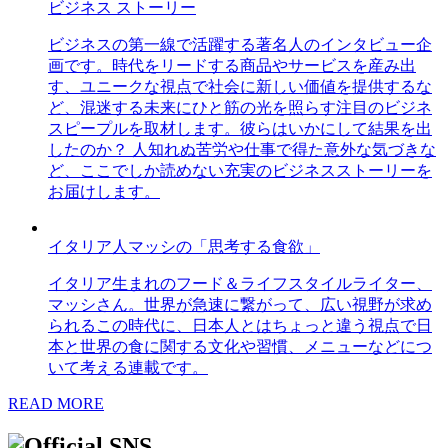
ビジネス ストーリー
ビジネスの第一線で活躍する著名人のインタビュー企
画です。時代をリードする商品やサービスを産み出
す、ユニークな視点で社会に新しい価値を提供するな
ど、混迷する未来にひと筋の光を照らす注目のビジネ
スピープルを取材します。彼らはいかにして結果を出
したのか？ 人知れぬ苦労や仕事で得た意外な気づきな
ど、ここでしか読めない充実のビジネスストーリーを
お届けします。
イタリア人マッシの「思考する食欲」
イタリア生まれのフード＆ライフスタイルライター、
マッシさん。世界が急速に繋がって、広い視野が求め
られるこの時代に、日本人とはちょっと違う視点で日
本と世界の食に関する文化や習慣、メニューなどにつ
いて考える連載です。
READ MORE