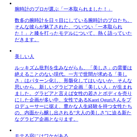
腕時計のプロが選ぶ「一本取られました！」
数多の腕時計を日々目にしている腕時計のプロたち。
そんな彼らが魅了された、ついつい「一本取られ
た！」と膝を打ったモデルについて、熱く語っていた
だきます。
美しい人
ルッキズム批判を生みながらも、「美しさ」の需要は
絶えることのない現代。一方で世間が求める「美し
さ」はパターン化し、形骸化してはいないか、そんな
思いから、新しいグラビア企画「美しい人」が生まれ
ました。グラビアと言えば女性の若さとボディを売り
にした企画が多い中、女性であるKaori Oguriさんをプ
ロデューサーに据え、豊かな人生経験を持つ女性たち
の、内面から醸し出される“大人の美しさ”に迫る新た
なグラビア企画となります。
モテる宿にはワケがある