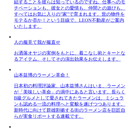
結することを彼らは知っているのですね。仕事へのモ
チベーションも、彼女との愛情も、仲間との遊びも、
すべてはお気に入りの”家”で育まれます。世の物件を
モテるか否か！という目線で、LEON不動産がご案内
いたします。
人の服見て我が服直せ
お洒落オヤジの実例をもとに、着こなし術とキーとな
るアイテム、そしてその演出効果をお伝えします。
山本益博のラーメン革命！
日本初の料理評論家、山本益博さんはいま、ラーメン
が「美味しい革命」の渦中にあると言います。長らく
B級グルメとして愛されてきたラーメンは、ミシュラ
ンも認める一流の料理へと変貌を遂げつつあります。
新時代に向けて群雄割拠する街のラーメン店を巨匠自
らが実食リポートする連載です。