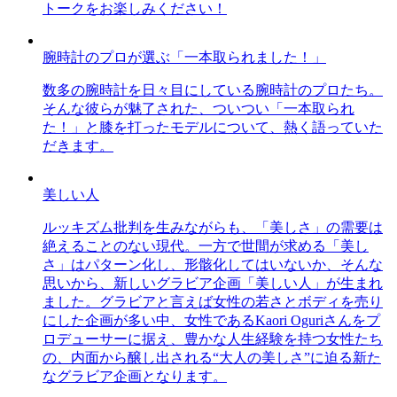
トークをお楽しみください！
腕時計のプロが選ぶ「一本取られました！」
数多の腕時計を日々目にしている腕時計のプロたち。
そんな彼らが魅了された、ついつい「一本取られ
た！」と膝を打ったモデルについて、熱く語っていた
だきます。
美しい人
ルッキズム批判を生みながらも、「美しさ」の需要は
絶えることのない現代。一方で世間が求める「美し
さ」はパターン化し、形骸化してはいないか、そんな
思いから、新しいグラビア企画「美しい人」が生まれ
ました。グラビアと言えば女性の若さとボディを売り
にした企画が多い中、女性であるKaori Oguriさんをプ
ロデューサーに据え、豊かな人生経験を持つ女性たち
の、内面から醸し出される“大人の美しさ”に迫る新た
なグラビア企画となります。