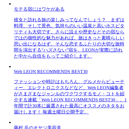
モテる宿にはワケがある
彼女と訪れる旅の楽しみってなんでしょう？ まずは
料理、そして景色。気持ちのいい温泉と高いホスピタ
リティも大切です。さらに設えや歴史などその宿なら
ではの個性的な魅力があれば、旅はきっと素晴らしい
思い出になるはず。そんな恋するふたりの大切な旅時
間を演出する“ハズさない”宿を、LEONが実際に訪れ
た中から自信をもってご紹介します。
Web LEON RECOMMENDS BEST30
ファッションや時計はもちろん、グルメからビューテ
ィー、エレクトロニクスなどなど、Web LEON編集者
がさまざまなジャンルのワクワクするモノ・コトを紹
介する連載「Web LEON RECOMMENDS BEST30」。1
年間で計30本に厳選された最高にオススメのネタをお
届けします！ 毎週土曜日公開予定。
藤村 岳のオヤジ美容道