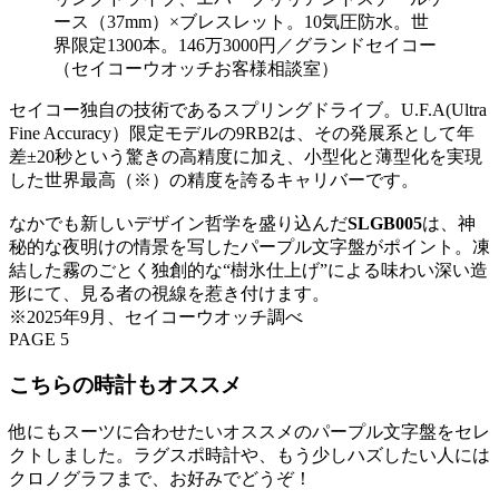
ース（37mm）×ブレスレット。10気圧防水。世
界限定1300本。146万3000円／グランドセイコー
（セイコーウオッチお客様相談室）
セイコー独自の技術であるスプリングドライブ。U.F.A(Ultra
Fine Accuracy）限定モデルの9RB2は、その発展系として年
差±20秒という驚きの高精度に加え、小型化と薄型化を実現
した世界最高（※）の精度を誇るキャリバーです。
なかでも新しいデザイン哲学を盛り込んだ
SLGB005
は、神
秘的な夜明けの情景を写したパープル文字盤がポイント。凍
結した霧のごとく独創的な“樹氷仕上げ”による味わい深い造
形にて、見る者の視線を惹き付けます。
※2025年9月、セイコーウオッチ調べ
PAGE 5
こちらの時計もオススメ
他にもスーツに合わせたいオススメのパープル文字盤をセレ
クトしました。ラグスポ時計や、もう少しハズしたい人には
クロノグラフまで、お好みでどうぞ！