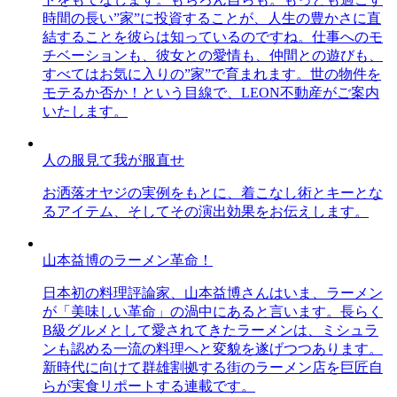
時間の長い”家”に投資することが、人生の豊かさに直
結することを彼らは知っているのですね。仕事へのモ
チベーションも、彼女との愛情も、仲間との遊びも、
すべてはお気に入りの”家”で育まれます。世の物件を
モテるか否か！という目線で、LEON不動産がご案内
いたします。
人の服見て我が服直せ
お洒落オヤジの実例をもとに、着こなし術とキーとな
るアイテム、そしてその演出効果をお伝えします。
山本益博のラーメン革命！
日本初の料理評論家、山本益博さんはいま、ラーメン
が「美味しい革命」の渦中にあると言います。長らく
B級グルメとして愛されてきたラーメンは、ミシュラ
ンも認める一流の料理へと変貌を遂げつつあります。
新時代に向けて群雄割拠する街のラーメン店を巨匠自
らが実食リポートする連載です。