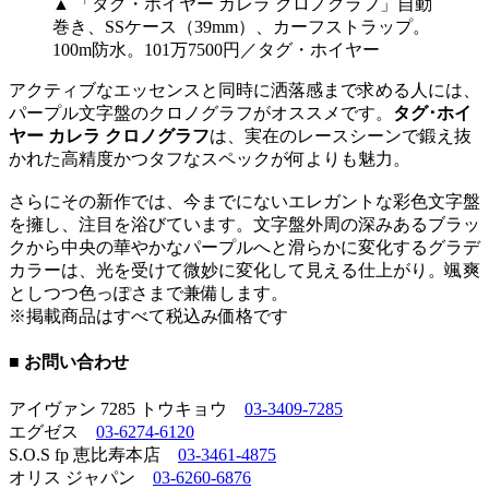
▲ 「タグ・ホイヤー カレラ クロノグラフ」自動
巻き、SSケース（39mm）、カーフストラップ。
100m防水。101万7500円／タグ・ホイヤー
アクティブなエッセンスと同時に洒落感まで求める人には、
パープル文字盤のクロノグラフがオススメです。
タグ･ホイ
ヤー カレラ クロノグラフ
は、実在のレースシーンで鍛え抜
かれた高精度かつタフなスペックが何よりも魅力。
さらにその新作では、今までにないエレガントな彩色文字盤
を擁し、注目を浴びています。文字盤外周の深みあるブラッ
クから中央の華やかなパープルへと滑らかに変化するグラデ
カラーは、光を受けて微妙に変化して見える仕上がり。颯爽
としつつ色っぽさまで兼備します。
※掲載商品はすべて税込み価格です
■ お問い合わせ
アイヴァン 7285 トウキョウ
03-3409-7285
エグゼス
03-6274-6120
S.O.S fp 恵比寿本店
03-3461-4875
オリス ジャパン
03-6260-6876