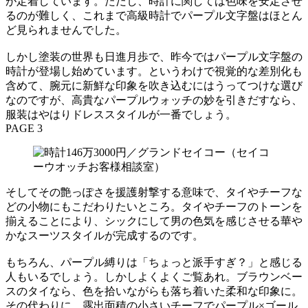
が定着しています。ただし、時計に関しては色味を安定させ
るのが難しく、これまで高級時計でパープル文字盤はほとん
ど見られませんでした。
しかし塗装の世界も日進月歩で、昨今ではパープル文字盤の
時計が登場し始めています。というわけで視覚的な差別化も
含めて、腕元に新鮮な印象を吹き込むにはうってつけな選び
なのですが、高貴なパープルウォッチの妙を引きだすなら、
服装はやはりドレススタイルが一番でしょう。
PAGE 3
そしてその艶っぽさを援護射撃する意味で、タイやチーフな
どの小物にもこだわりたいところ。タイやチーフのトーンを
揃えることにより、シックにして男の色気を感じさせる華や
かなスーツスタイルが完成するのです。
もちろん、パープル縛りは「ちょっと派手すぎ？」と感じる
人もいるでしょう。しかしよくよくご覧あれ。ブラウンベー
スのタイなら、色を拾いながらも落ち着いた柔和な印象に。
その代わりに、露出面積の小さいチーフでパープル×ゴール