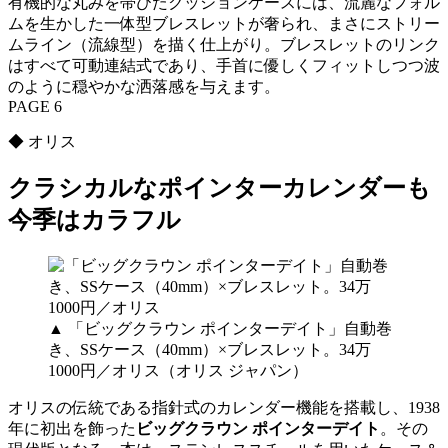
有機的な丸みを帯びたクッションケースには、流麗なフォル
ムを生かした一体型ブレスレットが奢られ、まさにストリー
ムライン（流線型）を描く仕上がり。ブレスレットのリンク
はすべて可動連結式であり、手首に優しくフィットしつつ波
のように穏やかな洒落感を与えます。
PAGE 6
◆ オリス
クラシカルなポインターカレンダーも
今季はカラフル
▲ 「ビッグクラウン ポインターデイト」自動巻
き、SSケース（40mm）×ブレスレット。34万
1000円／オリス（オリス ジャパン）
オリスの伝統である指針式のカレンダー機能を搭載し、1938
年に初出を飾った
ビッグクラウン ポインターデイト
。その