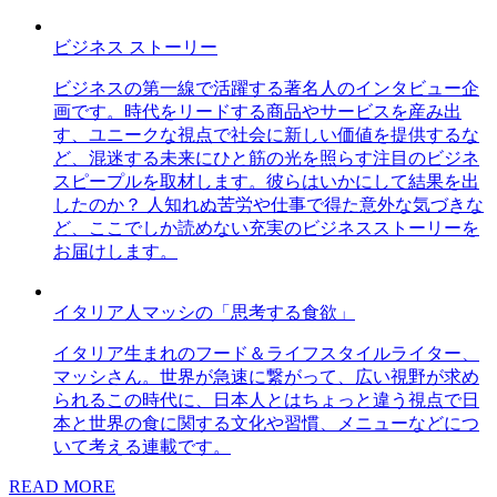
ビジネス ストーリー
ビジネスの第一線で活躍する著名人のインタビュー企
画です。時代をリードする商品やサービスを産み出
す、ユニークな視点で社会に新しい価値を提供するな
ど、混迷する未来にひと筋の光を照らす注目のビジネ
スピープルを取材します。彼らはいかにして結果を出
したのか？ 人知れぬ苦労や仕事で得た意外な気づきな
ど、ここでしか読めない充実のビジネスストーリーを
お届けします。
イタリア人マッシの「思考する食欲」
イタリア生まれのフード＆ライフスタイルライター、
マッシさん。世界が急速に繋がって、広い視野が求め
られるこの時代に、日本人とはちょっと違う視点で日
本と世界の食に関する文化や習慣、メニューなどにつ
いて考える連載です。
READ MORE