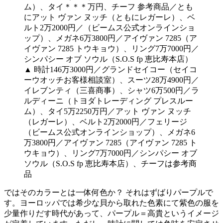
▲ 時計146万3000円／グランドセイコー（セイコ
ーウオッチお客様相談室）、スーツ28万4900円／
イレブンティ（三喜商事）、シャツ6万500円／ラ
ルディーニ（トヨダトレーディング プレスルー
ム）、タイ5万2250万円／アット ヴァン ヌッチ
（レガーレ）、ベルト2万2000円／フェリージ
（ビームス公式オンラインショップ）、メガネ6
万3800円／アイヴァン 7285（アイヴァン 7285 ト
ウキョウ）、リング7万7000円／シンパシー オブ
ソウル（S.O.S fp 恵比寿本店）、チーフは参考商
品
ではそのカラーとは一体何色か？ それはずばりパープルで
す。ヨーロッパでは希少な貝から取れた色素にて紫色の服を
少量作りだす時代があって、パープル＝高貴というイメージ