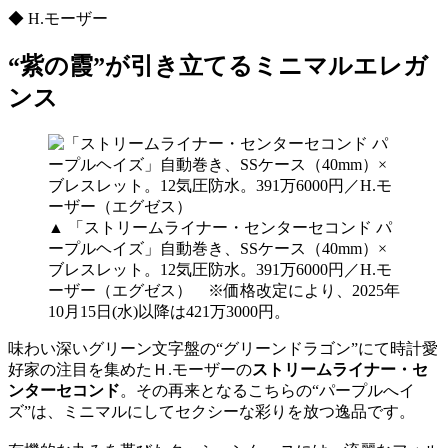
◆ H.モーザー
“紫の霞”が引き立てるミニマルエレガ
ンス
▲ 「ストリームライナー・センターセコンド パ
ープルヘイズ」自動巻き、SSケース（40mm）×
ブレスレット。12気圧防水。391万6000円／H.モ
ーザー（エグゼス） ※価格改定により、2025年
10月15日(水)以降は421万3000円。
味わい深いグリーン文字盤の“グリーンドラゴン”にて時計愛
好家の注目を集めたＨ.モーザーの
ストリームラ
イナー・セ
ンターセコンド
。その再来となるこちらの“パープルへイ
ズ”は、ミニマルにしてセクシーな彩りを放つ逸品です。