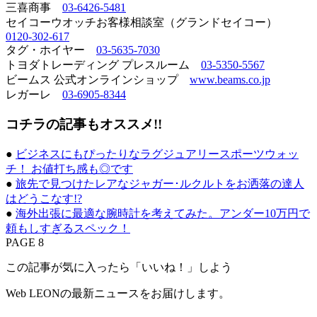
三喜商事
03-6426-5481
セイコーウオッチお客様相談室（グランドセイコー）
0120-302-617
タグ・ホイヤー
03-5635-7030
トヨダトレーディング プレスルーム
03-5350-5567
ビームス 公式オンラインショップ
www.beams.co.jp
レガーレ
03-6905-8344
コチラの記事もオススメ!!
●
ビジネスにもぴったりなラグジュアリースポーツウォッ
チ！ お値打ち感も◎です
●
旅先で見つけたレアなジャガー･ルクルトをお洒落の達人
はどうこなす!?
●
海外出張に最適な腕時計を考えてみた。アンダー10万円で
頼もしすぎるスペック！
PAGE 8
この記事が気に入ったら「いいね！」しよう
Web LEONの最新ニュースをお届けします。