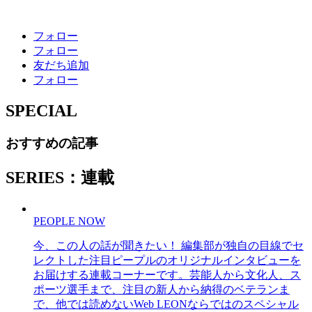
フォロー
フォロー
友だち追加
フォロー
SPECIAL
おすすめの記事
SERIES：連載
PEOPLE NOW
今、この人の話が聞きたい！ 編集部が独自の目線でセ
レクトした注目ピープルのオリジナルインタビューを
お届けする連載コーナーです。芸能人から文化人、ス
ポーツ選手まで、注目の新人から納得のベテランま
で、他では読めないWeb LEONならではのスペシャル