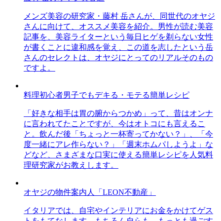
メンズ美容の研究家・藤村 岳さんが、同世代のオヤジ
さんに向けて、オススメ美容を紹介。男性が読む美容
記事を、美容ライターという毎日ヒゲを剃らない女性
が書くことに違和感を覚え、この道を志したという岳
さんのセレクトは、オヤジにとってのリアルそのもの
ですよ。
料理初心者男子でもデキる・モテる簡単レシピ
「好きな相手は胃の腑からつかめ」って、昔はオンナ
に言われてたことですが、今はオトコにも言えるこ
と。飲んだ後「ちょっと一杯寄ってかない？」、「今
度一緒にアレ作らない？」「週末ホムパしようよ」な
どなど、さまざまな口実に使える簡単レシピを人気料
理研究家がお教えします。
オヤジの物件案内人「LEON不動産」
イタリアでは、自宅やインテリアにお金をかけてゲス
トをもてなします。もちろん自らも。もっとも過ごす