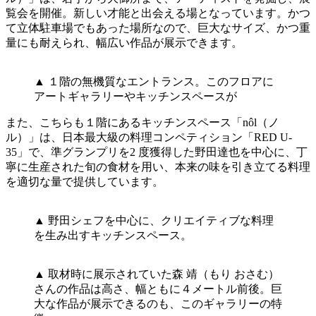
覧会を開催。新しい才能と出会える場となっています。かつ
て立体駐車場でもあった場所なので、巨大なサイズ、かつ重
量にも耐えられ、幅広い作品が展示できます。
▲ １階の無機質なエントランス。このフロアに
アートギャラリーやキッチンスペースが
また、こちらも１階にあるキッチンスペース「nôl（ノ
ル）」は、日本最大級の料理コンペティション「RED U-
35」で、準グランプリを2 度獲得した野田達也を中心に、丁
寧に生産された旬の食材を用い、本来の味を引き立てる料理
を適切な量で提供しています。
▲ 野田シェフを中心に、クリエイティブな料理
を生み出すキッチンスペース。
▲ 取材時に展示されていた森 靖（もり おさむ）
さんの作品は高さ、幅ともに４メートル前後。巨
大な作品が展示できるのも、このギャラリーの特