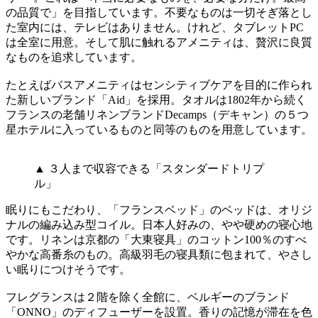
の品質で」を目指しています。不要なものは一切そぎ落とし
た室内には、テレビはありません。けれど、タブレットPC
は全室に用意。そして肌に触れるアメニティは、贅沢に良質
なものを追求しています。
たとえばバスアメニティはセンシティブケアを目的に作られ
た新しいブランド「Aid」を採用。タオルは1802年から続く
フランスの老舗リネンブランドDecamps（デキャン）の５つ
星ホテルに入っているものと同等のものを用意しています。
▲ ３人まで収容できる「スタンダードトリプ
ル」
眠りにもこだわり、「フランスベッド」のベッドは、オリジ
ナルの編み込み型コイル。日本人好みの、やや硬めの寝心地
です。リネンは京都の「大東寝具」のコットン100％のすべ
やかな高番糸のもの。高級羽毛の寝具類に包まれて、やさし
い眠りにつけそうです。
フレグランスは２階を除く全館に、ベルギーのブランド
「ONNO」のディフューザーを設置。香りの記憶が滞在を色