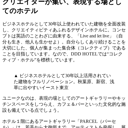
クリエイターが集い、表現する場とし
てのホテル
ビジネスホテルとして30年以上使われていた建物を全面改装
し、クリエイティビティあふれるデザインホテルに。コンセ
プトは英語のことわざに由来する、「Live and let live」（自
分も生き、他人も生かせよ）。自分らしくあり続けることを
大切にした、個人が集まった集合体（コレクティブ）である
ことを目指しています。なので、DDD HOTELでは“コレク
ティブ・ホテル”を標榜しています。
▲ ビジネスホテルとして30年以上活用されてい
た建物をフルリノベーション。秋葉原、新宿、浅
草に出やすいイースト東京
ユニークなのは、表現の場としてのアートギャラリーやキッ
チンスペースをしつらえ、カフェ＆バーといった文化的な施
設も備えている点でしょう。
ホテル１階にあるアートギャラリー「PARCEL（パーセ
ル）」は、若手から大御所まで、アーティストを発掘し、展