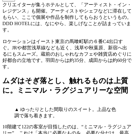
クリエイターが集うホテルとして、「アーティスト・イン・
レジデンス」も開催。アーティストやシェフなどに滞在して
もらい、ここで個展や作品を制作してもらおうというもの。
DDD HOTELには、なにやら、楽しげなことが詰まっていま
す。
ロケーションはイースト東京の馬喰町駅の６番C4出口す
ぐ。JRや都営浅草線なども近く、浅草や秋葉原、新宿へ出
るにもスムーズ。蔵前のおしゃれなカフェや雑貨店めぐりに
好都合の立地です。羽田からは約35分、成田からは約60分で
す。
ムダはそぎ落とし、触れるものは上質
に。ミニマル・ラグジュアリーな空間
▲ ゆったりとした間取りのスイート。上品な色
調で落ち着きます。
10階建て122の客室が目指したのは、“ミニマル・ラグジュア
リー”。これは「本当に必要なものを、必要な分だけ。最高