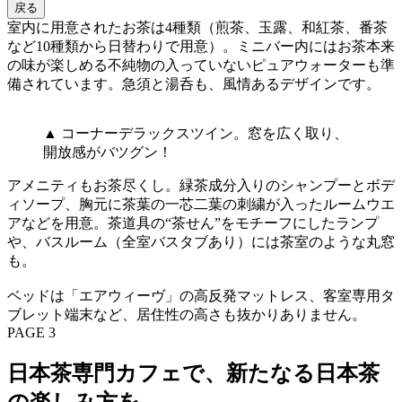
戻る
室内に用意されたお茶は4種類（煎茶、玉露、和紅茶、番茶
など10種類から日替わりで用意）。ミニバー内にはお茶本来
の味が楽しめる不純物の入っていないピュアウォーターも準
備されています。急須と湯呑も、風情あるデザインです。
▲ コーナーデラックスツイン。窓を広く取り、
開放感がバツグン！
アメニティもお茶尽くし。緑茶成分入りのシャンプーとボデ
ィソープ、胸元に茶葉の一芯二葉の刺繍が入ったルームウエ
アなどを用意。茶道具の“茶せん”をモチーフにしたランプ
や、バスルーム（全室バスタブあり）には茶室のような丸窓
も。
ベッドは「エアウィーヴ」の高反発マットレス、客室専用タ
ブレット端末など、居住性の高さも抜かりありません。
PAGE 3
日本茶専門カフェで、新たなる日本茶