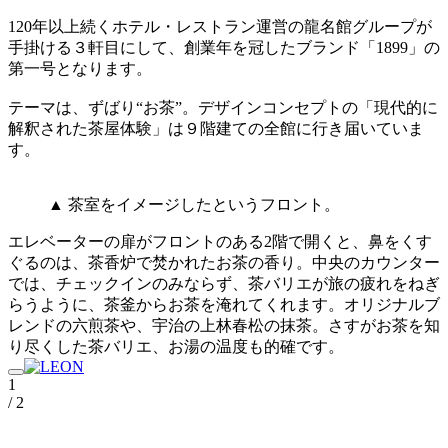
120年以上続くホテル・レストラン運営の龍名館グループが
手掛ける３軒目にして、創業年を冠したブランド「1899」の
第一号となります。
テーマは、ずばり“お茶”。デザインコンセプトの「現代的に
解釈された茶屋体験」は９階建ての全館に行き届いていま
す。
▲ 茶室をイメージしたというフロント。
エレベーターの扉がフロントのある2階で開くと、鼻をくす
ぐるのは、茶香炉で焚かれたお茶の香り。中央のカウンター
では、チェックインのみならず、茶バリエが旅の疲れをねぎ
らうように、茶釜からお茶を淹れてくれます。オリジナルブ
レンドの六煎茶や、宇治の上林春松の抹茶。さすがお茶を知
り尽くした茶バリエ、お湯の温度も的確です。
1
/ 2