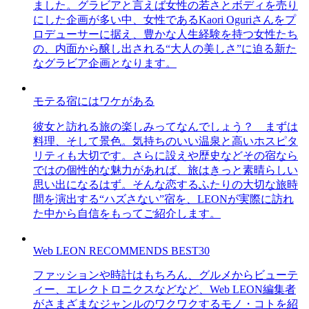
ました。グラビアと言えば女性の若さとボディを売り
にした企画が多い中、女性であるKaori Oguriさんをプ
ロデューサーに据え、豊かな人生経験を持つ女性たち
の、内面から醸し出される“大人の美しさ”に迫る新た
なグラビア企画となります。
モテる宿にはワケがある
彼女と訪れる旅の楽しみってなんでしょう？ まずは
料理、そして景色。気持ちのいい温泉と高いホスピタ
リティも大切です。さらに設えや歴史などその宿なら
ではの個性的な魅力があれば、旅はきっと素晴らしい
思い出になるはず。そんな恋するふたりの大切な旅時
間を演出する“ハズさない”宿を、LEONが実際に訪れ
た中から自信をもってご紹介します。
Web LEON RECOMMENDS BEST30
ファッションや時計はもちろん、グルメからビューテ
ィー、エレクトロニクスなどなど、Web LEON編集者
がさまざまなジャンルのワクワクするモノ・コトを紹