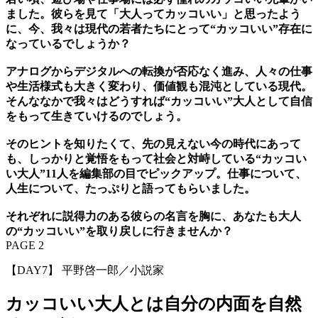
ました。彼らを見て「大人ってカッコいい」と思ったよう
に、今、我々は現代の若者たちにとって“カッコいい”存在に
なっているでしょうか？
アナログからデジタルへの転換が否応なく進み、人々の仕事
や生活様式も大きく変わり、価値観も混沌としている現代。
そんななかで我々はどうすれば“カッコいい”大人として自信
をもって生きていけるのでしょう。
そのヒントを知りたくて、先の見えない今の時代にあって
も、しっかりと覚悟をもって社会と対峙している“カッコい
い大人”11人を編集部の目でピックアップ。仕事について、
人生について、たっぷりと語ってもらいました。
それぞれに説得力のある彼らの名言を胸に、あなたも大人
の“カッコいい”を取り戻しに行きませんか？
PAGE 2
【DAY7】 平野啓一郎／小説家
カッコいい大人とは自分の内面を自然