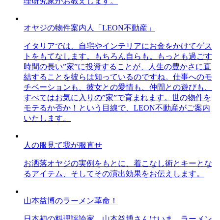
理研究家がお教えします。
オヤジの物件案内人「LEON不動産」
イタリアでは、自宅やインテリアにお金をかけてゲス
トをもてなします。もちろん自らも。もっとも過ごす
時間の長い”家”に投資することが、人生の豊かさに直
結することを彼らは知っているのですね。仕事へのモ
チベーションも、彼女との愛情も、仲間との遊びも、
すべてはお気に入りの”家”で育まれます。世の物件を
モテるか否か！という目線で、LEON不動産がご案内
いたします。
人の服見て我が服直せ
お洒落オヤジの実例をもとに、着こなし術とキーとな
るアイテム、そしてその演出効果をお伝えします。
山本益博のラーメン革命！
日本初の料理評論家、山本益博さんはいま、ラーメン