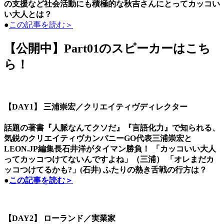
の支援など社会活動にも積極的な秋吉さんにとってカッコい
い大人とは？
●
この記事を読む＞
【公開中】Part01のスピーカーはこち
ら！
【DAY1】 三浦崇宏／クリエイティヴディレクター
話題の著書『人脈なんてクソだ』『言語化力』で知られる、
気鋭のクリエイティヴカンパニーGO代表三浦崇宏と
LEON.JP編集長石井洋がタイマン勝負！ 「カッコいい大人
ってカッコつけてないんですよね」（三浦） 「オレまだカ
ッコつけてるかも?」(石井) ふたりの熱き舌戦の行方は？
●
この記事を読む＞
【DAY2】 ローランド／実業家