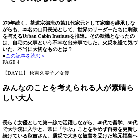
370年続く、茶道宗徧流の第11代家元として家業を継承しな
がらも、本名の山田長光として、世界のリーダーたちに刺激
を与えるUrban Cabin Instituteを推進。その転機となったの
は、自宅の火事という不幸な出来事でした。火災を経て気づ
いた、本当に大切なものとは？
●
この記事を読む＞
PAGE 4
【DAY11】 秋吉久美子／女優
みんなのことを考えられる人が素晴ら
しい大人
長らく女優として第一線で活躍しながら、40代で留学、50代
で大学院に入学と、常に「学ぶ」ことをやめず自身を更新し
続けている秋吉さん。震災で大きな被害を受けた地元福島へ