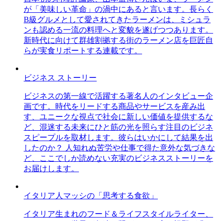
が「美味しい革命」の渦中にあると言います。長らく
B級グルメとして愛されてきたラーメンは、ミシュラ
ンも認める一流の料理へと変貌を遂げつつあります。
新時代に向けて群雄割拠する街のラーメン店を巨匠自
らが実食リポートする連載です。
ビジネス ストーリー
ビジネスの第一線で活躍する著名人のインタビュー企
画です。時代をリードする商品やサービスを産み出
す、ユニークな視点で社会に新しい価値を提供するな
ど、混迷する未来にひと筋の光を照らす注目のビジネ
スピープルを取材します。彼らはいかにして結果を出
したのか？ 人知れぬ苦労や仕事で得た意外な気づきな
ど、ここでしか読めない充実のビジネスストーリーを
お届けします。
イタリア人マッシの「思考する食欲」
イタリア生まれのフード＆ライフスタイルライター、