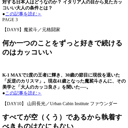
対する日本人はどうなのか？ イタリア人の目から見たカッ
コいい大人の条件とは？
●
この記事を読む＞
PAGE 3
【DAY9】魔裟斗／元格闘家
何か一つのことをずっと好きで続ける
のはカッコいい
K-1 MAXで2度の王者に輝き、30歳の節目に現役を退いた
「反逆のカリスマ」。現在41歳となった魔裟斗さんに、その
美学と「大人のカッコ良さ」を聞いた──。
●
この記事を読む＞
【DAY10】 山田長光／Urban Cabin Institute ファウンダー
すべてが空（くう）であるから執着す
べきものはなにもない