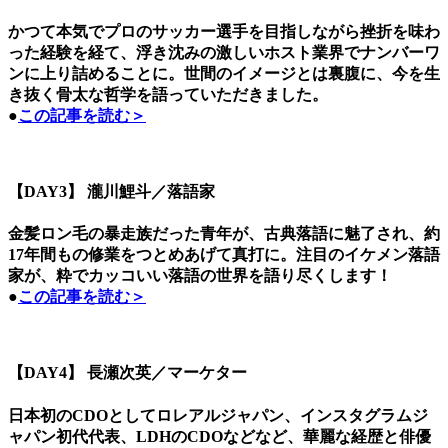
かつて本気でプロのサッカー選手を目指しながら挫折を味わ
った経験を経て、浮き沈みの激しいホスト業界でナンバーワ
ンに上り詰めることに。世間のイメージとは裏腹に、今を生
き抜く骨太な哲学を語っていただきました。
●
この記事を読む＞
【DAY3】 瀧川鯉斗／落語家
金髪ロン毛の暴走族だった青年が、古典落語に魅了され、約
17年間もの修業をつとめあげて真打に。注目のイケメン落語
家が、粋でカッコいい落語の世界を語り尽くします！
●
この記事を読む＞
【DAY4】 長瀬次英／マーケター
日本初のCDOとしてロレアルジャパン、インスタグラムジ
ャパン初代代表、LDHのCDOなどなど、華麗な経歴と俳優