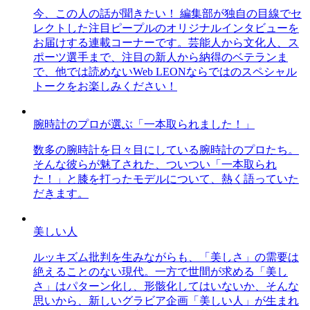
今、この人の話が聞きたい！ 編集部が独自の目線でセ
レクトした注目ピープルのオリジナルインタビューを
お届けする連載コーナーです。芸能人から文化人、ス
ポーツ選手まで、注目の新人から納得のベテランま
で、他では読めないWeb LEONならではのスペシャル
トークをお楽しみください！
腕時計のプロが選ぶ「一本取られました！」
数多の腕時計を日々目にしている腕時計のプロたち。
そんな彼らが魅了された、ついつい「一本取られ
た！」と膝を打ったモデルについて、熱く語っていた
だきます。
美しい人
ルッキズム批判を生みながらも、「美しさ」の需要は
絶えることのない現代。一方で世間が求める「美し
さ」はパターン化し、形骸化してはいないか、そんな
思いから、新しいグラビア企画「美しい人」が生まれ