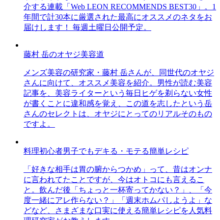
介する連載「Web LEON RECOMMENDS BEST30」。1
年間で計30本に厳選された最高にオススメのネタをお
届けします！ 毎週土曜日公開予定。
藤村 岳のオヤジ美容道
メンズ美容の研究家・藤村 岳さんが、同世代のオヤジ
さんに向けて、オススメ美容を紹介。男性が読む美容
記事を、美容ライターという毎日ヒゲを剃らない女性
が書くことに違和感を覚え、この道を志したという岳
さんのセレクトは、オヤジにとってのリアルそのもの
ですよ。
料理初心者男子でもデキる・モテる簡単レシピ
「好きな相手は胃の腑からつかめ」って、昔はオンナ
に言われてたことですが、今はオトコにも言えるこ
と。飲んだ後「ちょっと一杯寄ってかない？」、「今
度一緒にアレ作らない？」「週末ホムパしようよ」な
どなど、さまざまな口実に使える簡単レシピを人気料