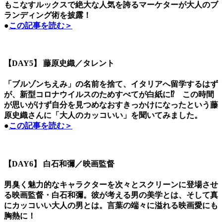
もこなすルックスで絶大な人気を誇るマーケターが大人のブ
ランディング術を披露！
●
この記事を読む＞
【DAY5】 藤原史織／タレント
「ブルゾンちえみ」の名前を捨て、イタリアへ留学するはず
が、新型コロナウイルスのためすべてが白紙に⁉ この時間
が思いがけず自分を見つめなおすきっかけになったという藤
原史織さんに「大人のカッコいい」を聞いてみました。
●
この記事を読む＞
【DAY6】 白石和彌／映画監督
男臭く魅力的なキャラクターを次々とスクリーンに登場させ
る映画監督・白石和彌。彼が考える男の美学とは、そして真
にカッコいい大人の男とは。言葉の端々に溢れる映画愛にも
胸熱に！