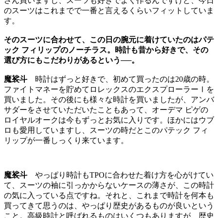
さん買いますし、スーツも好きでよく作るんですけど、今日
のスーツはこれまでで一番と言えるくらいフィットしていま
す。
そのスーツに合わせて、この日の腕元に着けていたのはパテ
ック フィリップのノーチラス。時計も昔から好きで、その
選び方にもこだわりがあるという──。
魔裟斗
時計はずっと好きで、初めて買ったのは20歳の時。
ファイトマネーを貯めてロレックスのエクスプローラーⅠを
買いました。その後にも様々な時計を買いましたが、アンバ
サダーをさせていただいたこともあって、オーデマ ピゲの
ロイヤルオークは今もずっとお気に入りです。ほかにはウブ
ロも愛用していますし、スーツの時だとこのパテック フィ
リップが一番しっくり来ています。
魔裟斗
やっぱり時計もTPOに合わせた着け方を心がけてい
て、スーツの袖に引っかからないケースの薄さが、この時計
の気に入っている点ですね。それと、これまで時計を何本も
買ってきて思うのは、やっぱり歴史があるものが良いという
こと。高級時計と呼ばれるものはいくつもありますが、歴史