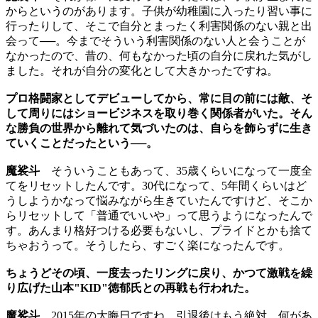
からというのがあります。子供が幼稚園に入ったり習い事に
行ったりして、そこで自分とまったく利害関係のない親と出
会って──。今までそういう利害関係のない人と会うことが
なかったので、昔の、何もなかった頃の自分に戻れた気がし
ました。それが自分の変化として大きかったですね。
プロ格闘家としてデビューしてから、常に目の前には敵、そ
して周りにはショービジネスを取り巻く関係者がいた。そん
な勝負の世界から離れて気づいたのは、自らを飾らずに生き
ていくことだったという──。
魔裟斗
そういうこともあって、35歳くらいになって一度全
てをリセットしたんです。30代になって、5年間くらいはど
うしようかなって悩みながら生きていたんですけど、そこか
らリセットして「普通でいいや」って思うようになったんで
す。あんまり格好つける必要もないし、プライドとかも捨て
ちゃおうって。そうしたら、すごく楽になったんです。
ちょうどその頃、一度去ったリングに戻り、かつて激戦を繰
り広げた山本"KID"徳郁氏との再戦も行われた。
魔裟斗
2015年の大晦日ですね。引退後はもう絶対、何があ