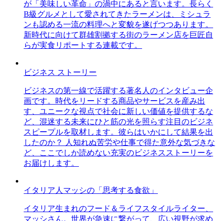
が「美味しい革命」の渦中にあると言います。長らく
B級グルメとして愛されてきたラーメンは、ミシュラ
ンも認める一流の料理へと変貌を遂げつつあります。
新時代に向けて群雄割拠する街のラーメン店を巨匠自
らが実食リポートする連載です。
ビジネス ストーリー
ビジネスの第一線で活躍する著名人のインタビュー企
画です。時代をリードする商品やサービスを産み出
す、ユニークな視点で社会に新しい価値を提供するな
ど、混迷する未来にひと筋の光を照らす注目のビジネ
スピープルを取材します。彼らはいかにして結果を出
したのか？ 人知れぬ苦労や仕事で得た意外な気づきな
ど、ここでしか読めない充実のビジネスストーリーを
お届けします。
イタリア人マッシの「思考する食欲」
イタリア生まれのフード＆ライフスタイルライター、
マッシさん。世界が急速に繋がって、広い視野が求め