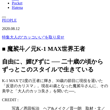
Pocket
Hatena
PEOPLE
2020.08.12
特集
大人の“カッコいい”を取り戻せ
■ 魔裟斗／元K-1 MAX世界王者
自由に、媚びずに ── 二十歳の頃から
ずっとこのスタイルで生きている
K-1 MAXで2度の王者に輝き、30歳の節目に現役を退いた
「反逆のカリスマ」。現在41歳となった魔裟斗さんに、その
美学と「大人のカッコ良さ」を聞いた──。
CREDIT :
写真／恩田拓治 ヘア&メイク／晋一朗 取材・文／