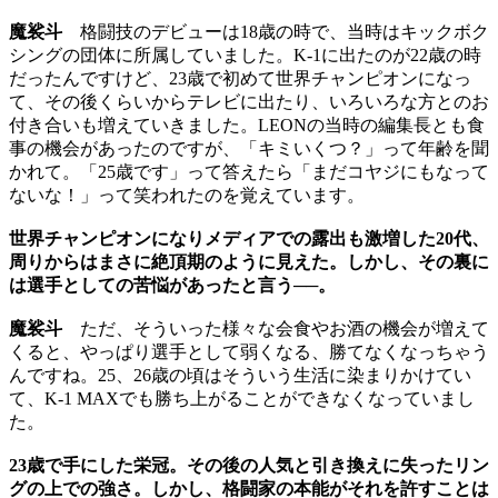
魔裟斗
格闘技のデビューは18歳の時で、当時はキックボク
シングの団体に所属していました。K-1に出たのが22歳の時
だったんですけど、23歳で初めて世界チャンピオンになっ
て、その後くらいからテレビに出たり、いろいろな方とのお
付き合いも増えていきました。LEONの当時の編集長とも食
事の機会があったのですが、「キミいくつ？」って年齢を聞
かれて。「25歳です」って答えたら「まだコヤジにもなって
ないな！」って笑われたのを覚えています。
世界チャンピオンになりメディアでの露出も激増した20代、
周りからはまさに絶頂期のように見えた。しかし、その裏に
は選手としての苦悩があったと言う──。
魔裟斗
ただ、そういった様々な会食やお酒の機会が増えて
くると、やっぱり選手として弱くなる、勝てなくなっちゃう
んですね。25、26歳の頃はそういう生活に染まりかけてい
て、K-1 MAXでも勝ち上がることができなくなっていまし
た。
23歳で手にした栄冠。その後の人気と引き換えに失ったリン
グの上での強さ。しかし、格闘家の本能がそれを許すことは