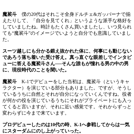
魔裟斗
僕の20代はそれこそ全身ドルチェ&ガッバーナで揃
えたりして、「自分を見てくれ」というような派手な格好を
していましたね。時計もたくさん買いましたし、いつ見られ
ても“魔裟斗”のイメージでいようと自分でも意識していまし
た。
スーツ越しにも分かる鍛え抜かれた体に、何事にも動じない
であろう落ち着いた受け答え。真っ直ぐな眼差しでインタビ
ューに答える魔裟斗さん──そんな誰もが憧れる男の中の男
に、現役時代のことを聞いた。
魔裟斗
K-1でデビューをした当初は、魔裟斗（というキャ
ラクター）を演じている部分もありました。ですが、そうし
ているうちに自然とそれが自分になっていくんですね。役者
が何かの役を演じているうちにそれがプライベートにも入っ
てくると言いますが、それに近い感覚です。それからずっと
変わらずに今まで来ています。
プロデビューしたのは10代の時、K-1へ参戦してからは一気
にスターダムにのし上がっていった。