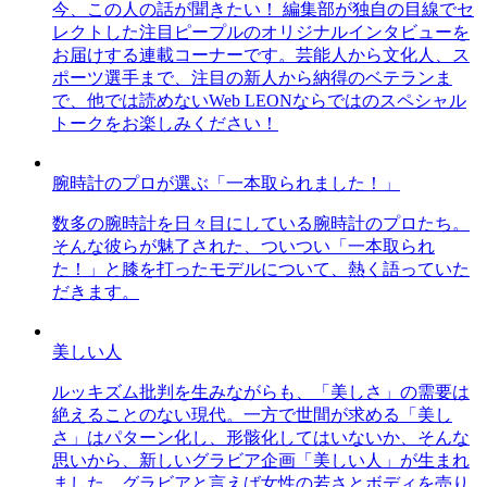
今、この人の話が聞きたい！ 編集部が独自の目線でセ
レクトした注目ピープルのオリジナルインタビューを
お届けする連載コーナーです。芸能人から文化人、ス
ポーツ選手まで、注目の新人から納得のベテランま
で、他では読めないWeb LEONならではのスペシャル
トークをお楽しみください！
腕時計のプロが選ぶ「一本取られました！」
数多の腕時計を日々目にしている腕時計のプロたち。
そんな彼らが魅了された、ついつい「一本取られ
た！」と膝を打ったモデルについて、熱く語っていた
だきます。
美しい人
ルッキズム批判を生みながらも、「美しさ」の需要は
絶えることのない現代。一方で世間が求める「美し
さ」はパターン化し、形骸化してはいないか、そんな
思いから、新しいグラビア企画「美しい人」が生まれ
ました。グラビアと言えば女性の若さとボディを売り