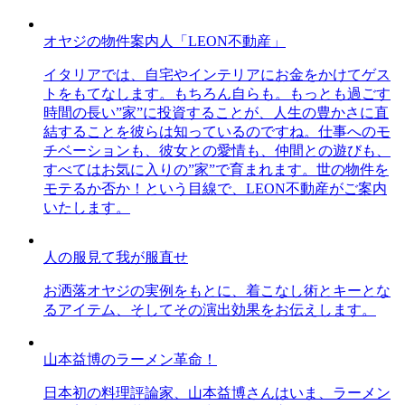
オヤジの物件案内人「LEON不動産」
イタリアでは、自宅やインテリアにお金をかけてゲス
トをもてなします。もちろん自らも。もっとも過ごす
時間の長い”家”に投資することが、人生の豊かさに直
結することを彼らは知っているのですね。仕事へのモ
チベーションも、彼女との愛情も、仲間との遊びも、
すべてはお気に入りの”家”で育まれます。世の物件を
モテるか否か！という目線で、LEON不動産がご案内
いたします。
人の服見て我が服直せ
お洒落オヤジの実例をもとに、着こなし術とキーとな
るアイテム、そしてその演出効果をお伝えします。
山本益博のラーメン革命！
日本初の料理評論家、山本益博さんはいま、ラーメン