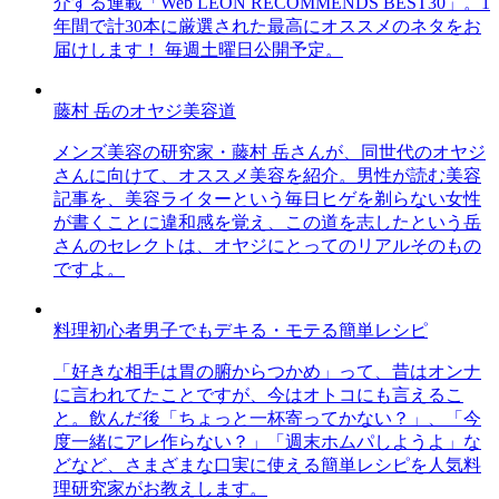
介する連載「Web LEON RECOMMENDS BEST30」。1
年間で計30本に厳選された最高にオススメのネタをお
届けします！ 毎週土曜日公開予定。
藤村 岳のオヤジ美容道
メンズ美容の研究家・藤村 岳さんが、同世代のオヤジ
さんに向けて、オススメ美容を紹介。男性が読む美容
記事を、美容ライターという毎日ヒゲを剃らない女性
が書くことに違和感を覚え、この道を志したという岳
さんのセレクトは、オヤジにとってのリアルそのもの
ですよ。
料理初心者男子でもデキる・モテる簡単レシピ
「好きな相手は胃の腑からつかめ」って、昔はオンナ
に言われてたことですが、今はオトコにも言えるこ
と。飲んだ後「ちょっと一杯寄ってかない？」、「今
度一緒にアレ作らない？」「週末ホムパしようよ」な
どなど、さまざまな口実に使える簡単レシピを人気料
理研究家がお教えします。