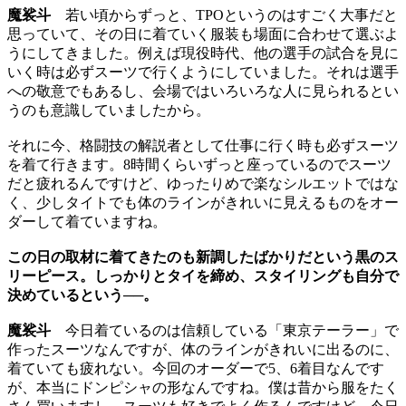
魔裟斗
若い頃からずっと、TPOというのはすごく大事だと
思っていて、その日に着ていく服装も場面に合わせて選ぶよ
うにしてきました。例えば現役時代、他の選手の試合を見に
いく時は必ずスーツで行くようにしていました。それは選手
への敬意でもあるし、会場ではいろいろな人に見られるとい
うのも意識していましたから。
それに今、格闘技の解説者として仕事に行く時も必ずスーツ
を着て行きます。8時間くらいずっと座っているのでスーツ
だと疲れるんですけど、ゆったりめで楽なシルエットではな
く、少しタイトでも体のラインがきれいに見えるものをオー
ダーして着ていますね。
この日の取材に着てきたのも新調したばかりだという黒のス
リーピース。しっかりとタイを締め、スタイリングも自分で
決めているという──。
魔裟斗
今日着ているのは信頼している「東京テーラー」で
作ったスーツなんですが、体のラインがきれいに出るのに、
着ていても疲れない。今回のオーダーで5、6着目なんです
が、本当にドンピシャの形なんですね。僕は昔から服をたく