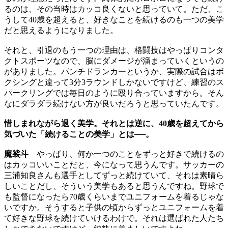
るのは、その当時はカッコ良くないと思っていて。ただ、こ
うして40歳を超えると、好きなことを続けるのも一つの美学
だと思えるようになりました。
それと、引退のもう一つの理由は、格闘技はやっぱりコンタ
クトスポーツなので、脳にダメージが溜まっていくというの
がありました。パンチドランカーというか、実際の試合はボ
クシングと違って3分3ラウンドしかないですけど、練習のス
パークリングでは毎日のように殴り合っていますから。そん
なにダラダラ続けない方が良いだろうと思っていたんです。
惜しまれながら退く美学。それとは逆に、40歳を超えてから
気づいた「続けることの美学」とは──。
魔裟斗
やっぱり、何か一つのことをずっと好きで続けるの
はカッコいいことだと、今になって思うんです。サッカーの
三浦知良さんも選手としてずっと続けていて、それは素晴ら
しいことだし、そういう美学もあると思うんですね。野球で
も監督になったら70歳くらいまでユニフォームを着るじゃな
いですか。そうすると子供の頃からずっとユニフォームを着
て好きな野球を続けていけるわけで。それは選ばれた人たち