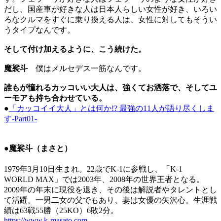
だし、国産車が好きな人は日本人らしい女性が好き、いろい
ろなクルマをすぐに乗り換える人は、女性に対してもそうい
うタイプなんです。
そして付け加えるように、こう続けた
。
魔裟斗
僕はメルセデス一筋なんです。
誰もが憧れるカッコいい大人は、強くてお洒落で、そしてユ
ーモアも持ち合わせている。
●
「カッコイイ大人」とは何か!? 最強の11人が語り尽くしま
す-Part01-
●魔裟斗（まさと）
1979年3月10日生まれ。22歳でK-1に参戦し、「K-1
WORLD MAX」では2003年、2008年の世界王者となる。
2009年の年末に現役を退き、その後は解説者やタレントとし
て活躍。一男二女の父でもあり、妻は女優の矢沢心。生涯戦
績は63戦55勝（25KO）6敗2分。
https://www.k-masato.com