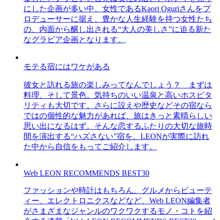
にした企画が多い中、女性であるKaori Oguriさんをプ
ロデューサーに据え、豊かな人生経験を持つ女性たち
の、内面から醸し出される“大人の美しさ”に迫る新た
なグラビア企画となります。
モテる宿にはワケがある
彼女と訪れる旅の楽しみってなんでしょう？ まずは
料理、そして景色。気持ちのいい温泉と高いホスピタ
リティも大切です。さらに設えや歴史などその宿なら
ではの個性的な魅力があれば、旅はきっと素晴らしい
思い出になるはず。そんな恋するふたりの大切な旅時
間を演出する“ハズさない”宿を、LEONが実際に訪れ
た中から自信をもってご紹介します。
Web LEON RECOMMENDS BEST30
ファッションや時計はもちろん、グルメからビューテ
ィー、エレクトロニクスなどなど、Web LEON編集者
がさまざまなジャンルのワクワクするモノ・コトを紹