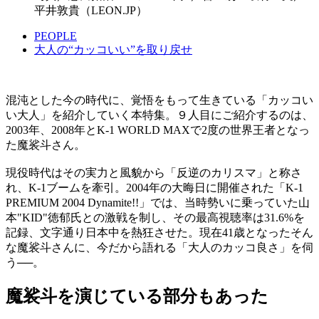
平井敦貴（LEON.JP）
PEOPLE
大人の“カッコいい”を取り戻せ
混沌とした今の時代に、覚悟をもって生きている「カッコい
い大人」を紹介していく本特集。９人目にご紹介するのは、
2003年、2008年とK-1 WORLD MAXで2度の世界王者となっ
た魔裟斗さん。
現役時代はその実力と風貌から「反逆のカリスマ」と称さ
れ、K-1ブームを牽引。2004年の大晦日に開催された「K-1
PREMIUM 2004 Dynamite!!」では、当時勢いに乗っていた山
本"KID"徳郁氏との激戦を制し、その最高視聴率は31.6%を
記録、文字通り日本中を熱狂させた。現在41歳となったそん
な魔裟斗さんに、今だから語れる「大人のカッコ良さ」を伺
う──。
魔裟斗を演じている部分もあった