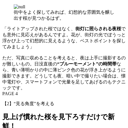
街中をよく探してみれば、幻想的な雰囲気を醸し
出す桜が見つかるはず。
「ライトアップされた桜ではなく、
街灯に照らされる夜桜
で
も意外に見応えがあるんですよ。花が、街灯の光でぼうっと
浮かび上って幻想的に見えるような、ベストポイントを探し
てみましょう」
ただ、写真に収めることを考えると、夜は上手に撮影するの
が難しいもの。日没直後の
“ブルーモーメント”の時間帯
な
ら、青い薄明かりの中に薄ピンク色の花が浮き上がるように
撮影できます。どうしても夜、暗い中で撮りたい場合は、懐
中電灯や、スマートフォンで光量を足してあげるのもテクニ
ックです。
PAGE 4
【2】“見る角度”を考える
見上げ慣れた桜を見下ろすだけで新
鮮！