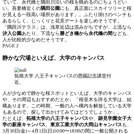
ていて、永代橋と隅田川沿いの桜を眺めるのにちょうどい
い。吾妻橋近くの
隅田公園
にも、真正面にスカイツリーと桜
が見える一段高い場所があります」。ふたり掛けのベンチも
あるらしく、じっくりと花見デートを楽しめそうです。
「隅田川テラス」は、浅草近辺は混みがちですが、上流なら
汐入公園
あたり、下流なら
勝どき橋から永代橋の間
なども、
人が比較的少なめだそうです。
PAGE 2
静かな穴場といえば、大学のキャンパス
拓殖大学 八王子キャンパスの恩賜記念講堂付
近。
人が少なめで静かな桜スポットといえば、大学のキャンパス
や、その周辺もおすすめだとか。「桜並木を誇る大学は、結
構あります。この時期、一般の人へ構内を解放している大学
もあるので、探して出かけてみてはどうでしょうか」。
たとえば、
拓殖大学の八王子キャンパス
や、
跡見学園女子大
学の新座キャンパス
。
東京工業大学の大岡山キャンパス
も、
3月30日(金)～4月1日(日)10:00〜18:00の間に一般公開される