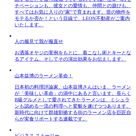
チベーションも、彼女との愛情も、仲間との遊びも、
すべてはお気に入りの”家”で育まれます。世の物件を
モテるか否か！という目線で、LEON不動産がご案内
いたします。
人の服見て我が服直せ
お洒落オヤジの実例をもとに、着こなし術とキーとな
るアイテム、そしてその演出効果をお伝えします。
山本益博のラーメン革命！
日本初の料理評論家、山本益博さんはいま、ラーメン
が「美味しい革命」の渦中にあると言います。長らく
B級グルメとして愛されてきたラーメンは、ミシュラ
ンも認める一流の料理へと変貌を遂げつつあります。
新時代に向けて群雄割拠する街のラーメン店を巨匠自
らが実食リポートする連載です。
ビジネス ストーリー