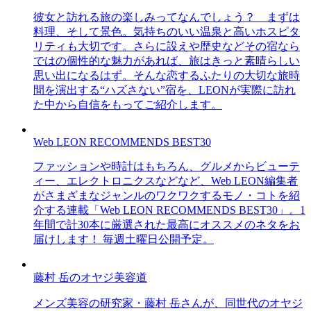
彼女と訪れる旅の楽しみってなんでしょう？ まずは
料理、そして景色。気持ちのいい温泉と高いホスピタ
リティも大切です。さらに設えや歴史などその宿なら
ではの個性的な魅力があれば、旅はきっと素晴らしい
思い出になるはず。そんな恋するふたりの大切な旅時
間を演出する“ハズさない”宿を、LEONが実際に訪れ
た中から自信をもってご紹介します。
Web LEON RECOMMENDS BEST30
ファッションや時計はもちろん、グルメからビューテ
ィー、エレクトロニクスなどなど、Web LEON編集者
がさまざまなジャンルのワクワクするモノ・コトを紹
介する連載「Web LEON RECOMMENDS BEST30」。1
年間で計30本に厳選された最高にオススメのネタをお
届けします！ 毎週土曜日公開予定。
藤村 岳のオヤジ美容道
メンズ美容の研究家・藤村 岳さんが、同世代のオヤジ