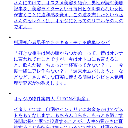
さんに向けて、オススメ美容を紹介。男性が読む美容
記事を、美容ライターという毎日ヒゲを剃らない女性
が書くことに違和感を覚え、この道を志したという岳
さんのセレクトは、オヤジにとってのリアルそのもの
ですよ。
料理初心者男子でもデキる・モテる簡単レシピ
「好きな相手は胃の腑からつかめ」って、昔はオンナ
に言われてたことですが、今はオトコにも言えるこ
と。飲んだ後「ちょっと一杯寄ってかない？」、「今
度一緒にアレ作らない？」「週末ホムパしようよ」な
どなど、さまざまな口実に使える簡単レシピを人気料
理研究家がお教えします。
オヤジの物件案内人「LEON不動産」
イタリアでは、自宅やインテリアにお金をかけてゲス
トをもてなします。もちろん自らも。もっとも過ごす
時間の長い”家”に投資することが、人生の豊かさに直
結することを彼らは知っているのですね。仕事へのモ