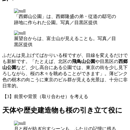
「西郷山公園」は、西郷隆盛の弟・従道の邸宅の
跡地に作られた公園。写真／目黒区提供
展望台からは、富士山が見えることも。写真／目
黒区提供
ふだんは見上げてばかりいる桜ですが、目線を変えるだけで
も新鮮です。「たとえば、北区の
飛鳥山公園
や目黒区の
西郷
山公園
など、少し高台にある公園では、東京の街を少し見下
ろしながら、桜の木々を眺めることができます」。薄ピンク
色の樹木の向こうに東京のビル群が見える光景は、十分に非
日常的。
【3】前景や背景（取り合わせ）を考える
天体や歴史建造物も桜の引き立て役に
月と桜が紡ぎ出すシーンも、ふたりの記憶に残る