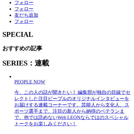
フォロー
フォロー
友だち追加
フォロー
SPECIAL
おすすめの記事
SERIES：連載
PEOPLE NOW
今、この人の話が聞きたい！ 編集部が独自の目線でセ
レクトした注目ピープルのオリジナルインタビューを
お届けする連載コーナーです。芸能人から文化人、ス
ポーツ選手まで、注目の新人から納得のベテランま
で、他では読めないWeb LEONならではのスペシャル
トークをお楽しみください！