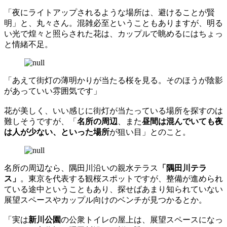
「夜にライトアップされるような場所は、避けることが賢
明」と、丸々さん。混雑必至ということもありますが、明る
い光で煌々と照らされた花は、カップルで眺めるにはちょっ
と情緒不足。
「あえて街灯の薄明かりが当たる桜を見る。そのほうが陰影
があっていい雰囲気です」
花が美しく、いい感じに街灯が当たっている場所を探すのは
難しそうですが、「
名所の周辺
、また
昼間は混んでいても夜
は人が少ない、といった場所
が狙い目」とのこと。
名所の周辺なら、隅田川沿いの親水テラス
「隅田川テラ
ス」
。東京を代表する観桜スポットですが、整備が進められ
ている途中ということもあり、探せばあまり知られていない
展望スペースやカップル向けのベンチが見つかるとか。
「実は
新川公園
の公衆トイレの屋上は、展望スペースになっ