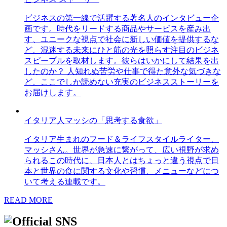
ビジネスの第一線で活躍する著名人のインタビュー企
画です。時代をリードする商品やサービスを産み出
す、ユニークな視点で社会に新しい価値を提供するな
ど、混迷する未来にひと筋の光を照らす注目のビジネ
スピープルを取材します。彼らはいかにして結果を出
したのか？ 人知れぬ苦労や仕事で得た意外な気づきな
ど、ここでしか読めない充実のビジネスストーリーを
お届けします。
イタリア人マッシの「思考する食欲」
イタリア生まれのフード＆ライフスタイルライター、
マッシさん。世界が急速に繋がって、広い視野が求め
られるこの時代に、日本人とはちょっと違う視点で日
本と世界の食に関する文化や習慣、メニューなどにつ
いて考える連載です。
READ MORE