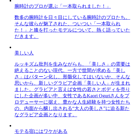
腕時計のプロが選ぶ「一本取られました！」
数多の腕時計を日々目にしている腕時計のプロたち。
そんな彼らが魅了された、ついつい「一本取られ
た！」と膝を打ったモデルについて、熱く語っていた
だきます。
美しい人
ルッキズム批判を生みながらも、「美しさ」の需要は
絶えることのない現代。一方で世間が求める「美し
さ」はパターン化し、形骸化してはいないか、そんな
思いから、新しいグラビア企画「美しい人」が生まれ
ました。グラビアと言えば女性の若さとボディを売り
にした企画が多い中、女性であるKaori Oguriさんをプ
ロデューサーに据え、豊かな人生経験を持つ女性たち
の、内面から醸し出される“大人の美しさ”に迫る新た
なグラビア企画となります。
モテる宿にはワケがある