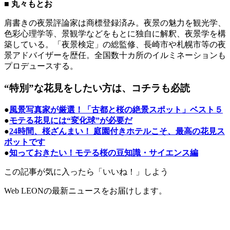
■ 丸々もとお
肩書きの夜景評論家は商標登録済み。夜景の魅力を観光学、
色彩心理学等、景観学などをもとに独自に解釈、夜景学を構
築している。「夜景検定」の総監修、長崎市や札幌市等の夜
景アドバイザーを歴任。全国数十カ所のイルミネーションも
プロデュースする。
“特別”な花見をしたい方は、コチラも必読
●
風景写真家が厳選！「古都と桜の絶景スポット」ベスト５
●
モテる花見には“変化球”が必要だ
●
24時間、桜ざんまい！ 庭園付きホテルこそ、最高の花見ス
ポットです
●
知っておきたい！モテる桜の豆知識・サイエンス編
この記事が気に入ったら「いいね！」しよう
Web LEONの最新ニュースをお届けします。