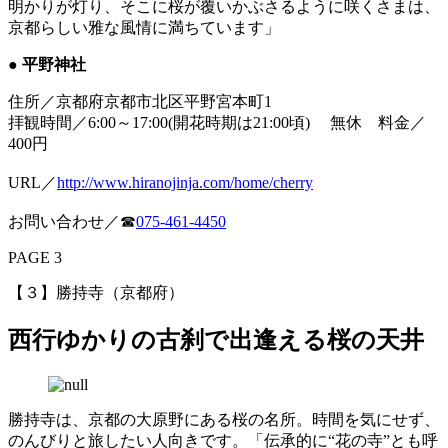
明かりが灯り、そこに桜が覆いかぶさるように咲くさまは、
京都らしい雅な風情に満ちています」
● 平野神社
住所／京都府京都市北区平野宮本町1
拝観時間／6:00～17:00(開花時期は21:00頃) 無休 料金／
400円
URL／
http://www.hiranojinja.com/home/cherry
お問い合わせ／☎
075‐461‐4450
PAGE 3
【３】勝持寺（京都府）
西行ゆかりの古刹で出逢える桜の天井
勝持寺は、京都の大原野にある桜の名所。時間を気にせず、
のんびりと旅したい人向きです。「伝承的に“花の寺”とも呼