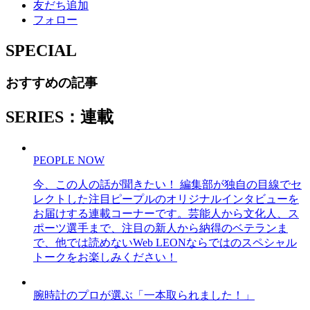
友だち追加
フォロー
SPECIAL
おすすめの記事
SERIES：連載
PEOPLE NOW
今、この人の話が聞きたい！ 編集部が独自の目線でセ
レクトした注目ピープルのオリジナルインタビューを
お届けする連載コーナーです。芸能人から文化人、ス
ポーツ選手まで、注目の新人から納得のベテランま
で、他では読めないWeb LEONならではのスペシャル
トークをお楽しみください！
腕時計のプロが選ぶ「一本取られました！」