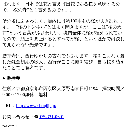
ばれます。日本では花と言えば国花である桜を意味するの
で、“桜の寺”とも言えるのです」。
その名にふさわしく、境内には約100本もの桜が咲き乱れま
す。「”桜のトンネル”とはよく聞きますが、ここは”桜の天
井”という言葉がふさわしい。境内全体に桜が植えられてい
るので、頭上を見上げるとすべてが桜、というほかでは決し
て見られない光景です」。
勝持寺は、西行ゆかりの古刹でもあります。桜をこよなく愛
した鎌倉初期の歌人、西行がここに庵を結び、自ら桜を植え
たことでも有名です。
● 勝持寺
住所／京都府京都市西京区大原野南春日町1194 拝観時間／
9:00～17:00無休 無料
URL／
http://www.shoujiji.jp/
お問い合わせ／☎
075-331-0601
PAGE 4