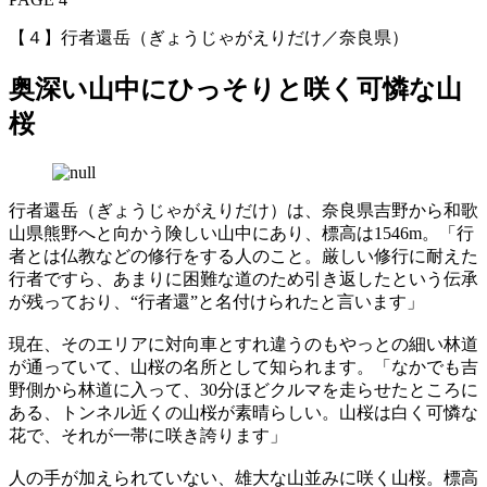
【４】行者還岳（ぎょうじゃがえりだけ／奈良県）
奥深い山中にひっそりと咲く可憐な山
桜
行者還岳（ぎょうじゃがえりだけ）は、奈良県吉野から和歌
山県熊野へと向かう険しい山中にあり、標高は1546m。「行
者とは仏教などの修行をする人のこと。厳しい修行に耐えた
行者ですら、あまりに困難な道のため引き返したという伝承
が残っており、“行者還”と名付けられたと言います」
現在、そのエリアに対向車とすれ違うのもやっとの細い林道
が通っていて、山桜の名所として知られます。「なかでも吉
野側から林道に入って、30分ほどクルマを走らせたところに
ある、トンネル近くの山桜が素晴らしい。山桜は白く可憐な
花で、それが一帯に咲き誇ります」
人の手が加えられていない、雄大な山並みに咲く山桜。標高