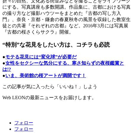
折々の自然、文化ある街並みなどを撮ることをライフワーク
にする。写真講座も多数開講。作品集に、古都における写真
の撮り方など撮影ハウツーをまとめた『古都の写し方入
門』、奈良・京都・鎌倉の春夏秋冬の風景を収録した教室生
徒との共著『それぞれの古都』など。2016年3月には写真展
『古都の桜さくらサクラ』開催。
“特別”な花見をしたい方は、コチラも必読
●
モテる花見には“変化球”が必要だ
●
女性をセクシーな気分にする、寒さ知らずの夜桜鑑賞と
は!?
●
いま、美術館の桜アートが満開です！
この記事が気に入ったら「いいね！」しよう
Web LEONの最新ニュースをお届けします。
フォロー
フォロー