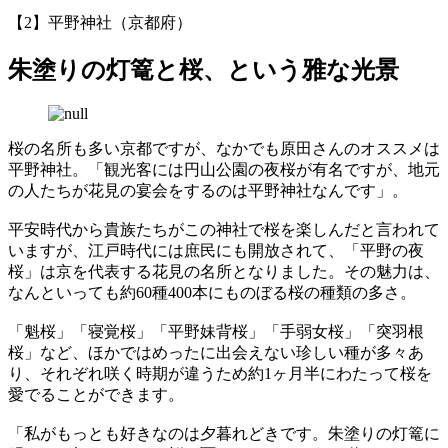
【2】平野神社（京都府）
朱塗りの灯篭と桜、という雅な光景
桜の名所も多い京都ですが、なかでも原田さんのオススメは
平野神社。「観光客には円山公園の夜桜が有名ですが、地元
の人たちが花見の宴会をするのは平野神社なんです」。
平安時代から貴族たちがこの神社で桜を楽しんだと言われて
いますが、江戸時代には庶民にも開放されて、「平野の夜
桜」は京を代表する花見の名所となりました。その魅力は、
なんといっても約60種400本にものぼる桜の種類の多さ。
「魁桜」「寝覚桜」「平野妹背桜」「手弱女桜」「突羽根
桜」など、ほかではめったに出会えない珍しい種が多々あ
り、それぞれ咲く時期が違うため約1ヶ月半にわたって桜を
愛でることができます。
「私がもっとも好きなのは夕暮れどきです。朱塗りの灯篭に