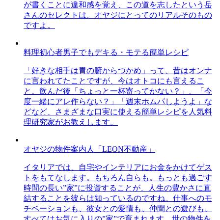
が書くことに違和感を覚え、この道を志したという岳
さんのセレクトは、オヤジにとってのリアルそのもの
ですよ。
料理初心者男子でもデキる・モテる簡単レシピ
「好きな相手は胃の腑からつかめ」って、昔はオンナ
に言われてたことですが、今はオトコにも言えるこ
と。飲んだ後「ちょっと一杯寄ってかない？」、「今
度一緒にアレ作らない？」「週末ホムパしようよ」な
どなど、さまざまな口実に使える簡単レシピを人気料
理研究家がお教えします。
オヤジの物件案内人「LEON不動産」
イタリアでは、自宅やインテリアにお金をかけてゲス
トをもてなします。もちろん自らも。もっとも過ごす
時間の長い”家”に投資することが、人生の豊かさに直
結することを彼らは知っているのですね。仕事へのモ
チベーションも、彼女との愛情も、仲間との遊びも、
すべてはお気に入りの”家”で育まれます。世の物件を