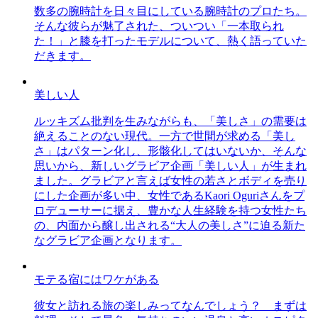
数多の腕時計を日々目にしている腕時計のプロたち。
そんな彼らが魅了された、ついつい「一本取られ
た！」と膝を打ったモデルについて、熱く語っていた
だきます。
美しい人
ルッキズム批判を生みながらも、「美しさ」の需要は
絶えることのない現代。一方で世間が求める「美し
さ」はパターン化し、形骸化してはいないか、そんな
思いから、新しいグラビア企画「美しい人」が生まれ
ました。グラビアと言えば女性の若さとボディを売り
にした企画が多い中、女性であるKaori Oguriさんをプ
ロデューサーに据え、豊かな人生経験を持つ女性たち
の、内面から醸し出される“大人の美しさ”に迫る新た
なグラビア企画となります。
モテる宿にはワケがある
彼女と訪れる旅の楽しみってなんでしょう？ まずは