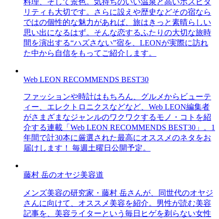
料理、そして景色。気持ちのいい温泉と高いホスピタ
リティも大切です。さらに設えや歴史などその宿なら
ではの個性的な魅力があれば、旅はきっと素晴らしい
思い出になるはず。そんな恋するふたりの大切な旅時
間を演出する“ハズさない”宿を、LEONが実際に訪れ
た中から自信をもってご紹介します。
Web LEON RECOMMENDS BEST30
ファッションや時計はもちろん、グルメからビューテ
ィー、エレクトロニクスなどなど、Web LEON編集者
がさまざまなジャンルのワクワクするモノ・コトを紹
介する連載「Web LEON RECOMMENDS BEST30」。1
年間で計30本に厳選された最高にオススメのネタをお
届けします！ 毎週土曜日公開予定。
藤村 岳のオヤジ美容道
メンズ美容の研究家・藤村 岳さんが、同世代のオヤジ
さんに向けて、オススメ美容を紹介。男性が読む美容
記事を、美容ライターという毎日ヒゲを剃らない女性