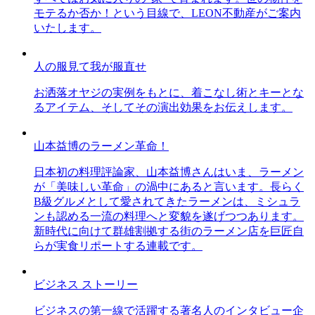
モテるか否か！という目線で、LEON不動産がご案内
いたします。
人の服見て我が服直せ
お洒落オヤジの実例をもとに、着こなし術とキーとな
るアイテム、そしてその演出効果をお伝えします。
山本益博のラーメン革命！
日本初の料理評論家、山本益博さんはいま、ラーメン
が「美味しい革命」の渦中にあると言います。長らく
B級グルメとして愛されてきたラーメンは、ミシュラ
ンも認める一流の料理へと変貌を遂げつつあります。
新時代に向けて群雄割拠する街のラーメン店を巨匠自
らが実食リポートする連載です。
ビジネス ストーリー
ビジネスの第一線で活躍する著名人のインタビュー企