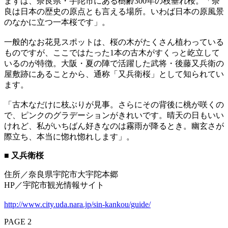
まずは、奈良県・宇陀市にある樹齢300年の枝垂れ桜。「奈
良は日本の歴史の原点とも言える場所。いわば日本の原風景
のなかに立つ一本桜です」。
一般的なお花見スポットは、桜の木がたくさん植わっている
ものですが、ここではたった1本の古木がすくっと屹立して
いるのが特徴。大阪・夏の陣で活躍した武将・後藤又兵衛の
屋敷跡にあることから、通称「又兵衛桜」として知られてい
ます。
「古木なだけに枝ぶりが見事。さらにその背後に桃が咲くの
で、ピンクのグラデーションがきれいです。晴天の日もいい
けれど、私がいちばん好きなのは霧雨が降るとき。幽玄さが
際立ち、本当に惚れ惚れします」。
■ 又兵衛桜
住所／奈良県宇陀市大宇陀本郷
HP／宇陀市観光情報サイト
http://www.city.uda.nara.jp/sin-kankou/guide/
PAGE 2