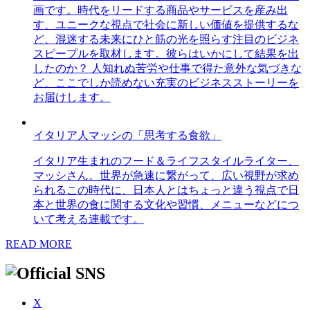
画です。時代をリードする商品やサービスを産み出
す、ユニークな視点で社会に新しい価値を提供するな
ど、混迷する未来にひと筋の光を照らす注目のビジネ
スピープルを取材します。彼らはいかにして結果を出
したのか？ 人知れぬ苦労や仕事で得た意外な気づきな
ど、ここでしか読めない充実のビジネスストーリーを
お届けします。
イタリア人マッシの「思考する食欲」
イタリア生まれのフード＆ライフスタイルライター、
マッシさん。世界が急速に繋がって、広い視野が求め
られるこの時代に、日本人とはちょっと違う視点で日
本と世界の食に関する文化や習慣、メニューなどにつ
いて考える連載です。
READ MORE
X