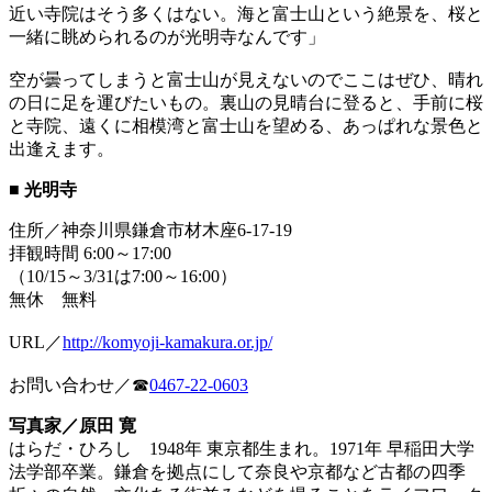
近い寺院はそう多くはない。海と富士山という絶景を、桜と
一緒に眺められるのが光明寺なんです」
空が曇ってしまうと富士山が見えないのでここはぜひ、晴れ
の日に足を運びたいもの。裏山の見晴台に登ると、手前に桜
と寺院、遠くに相模湾と富士山を望める、あっぱれな景色と
出逢えます。
■ 光明寺
住所／神奈川県鎌倉市材木座6-17-19
拝観時間 6:00～17:00
（10/15～3/31は7:00～16:00）
無休 無料
URL／
http://komyoji-kamakura.or.jp/
お問い合わせ／☎
0467-22-0603
写真家／原田 寛
はらだ・ひろし 1948年 東京都生まれ。1971年 早稲田大学
法学部卒業。鎌倉を拠点にして奈良や京都など古都の四季