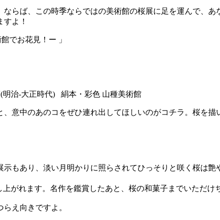
。ならば、この時季ならではの美術館の桜展に足を運んで、あ
ますよ！
美術館でお花見！ー 」
頃(明治-大正時代) 絹本・彩色 山種美術館
と、意中のあのコをぜひ連れ出してほしいのがコチラ。桜を描い
展示もあり、淡い月明かりに照らされてひっそりと咲く桜は艶や
召し上がれます。名作を鑑賞したあと、桜の和菓子までいただ
つらえ向きですよ。