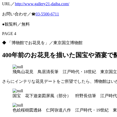
URL／
http://www.gallery21-daiba.com/
お問い合わせ／☎︎
03-5500-6711
●観覧料／無料
PAGE 4
◆ 「博物館でお花見を」／東京国立博物館
400年前のお花見を描いた国宝や酒宴で
飛鳥山花見 鳥居清長筆 江戸時代・18世紀 東京国立博物館蔵
さらにインテリな花見デートをご所望でしたら、博物館はい
国宝 花下遊楽図屏風（部分） 狩野長信筆 江戸時代・17
色絵桜樹図透鉢 仁阿弥道八作 江戸時代・19世紀 東京国立