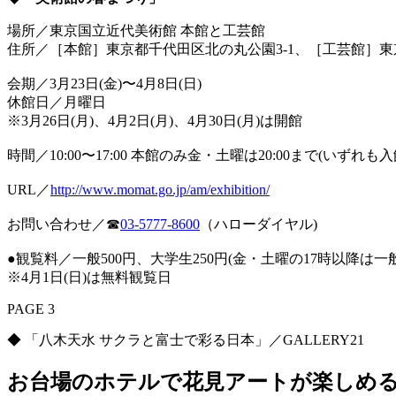
場所／東京国立近代美術館 本館と工芸館
住所／［本館］東京都千代田区北の丸公園3-1、［工芸館］東
会期／3月23日(金)〜4月8日(日)
休館日／月曜日
※3月26日(月)、4月2日(月)、4月30日(月)は開館
時間／10:00〜17:00 本館のみ金・土曜は20:00まで(いずれも
URL／
http://www.momat.go.jp/am/exhibition/
お問い合わせ／☎︎
03-5777-8600
（ハローダイヤル)
●観覧料／一般500円、大学生250円(金・土曜の17時以降は一般
※4月1日(日)は無料観覧日
PAGE 3
◆ 「八木天水 サクラと富士で彩る日本」／GALLERY21
お台場のホテルで花見アートが楽しめる