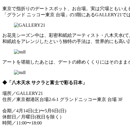
東京で指折りのデートスポット、お台場。実は穴場ともいえ
「グランド ニッコー東京 台場」の3階にあるGALLERY
お花見シーズン中は、彩密和紙絵アーティスト・八木天水(
和紙絵をアレンジしたという独特の手法は、世界的にも高い
アートを堪能したあとは、デートの締めくくりにはそのまま
◆「八木天水 サクラと富士で彩る日本」
場所／GALLERY21
住所／東京都港区台場2-6-1 グランドニッコー東京 台場 3F
会期／4月14日(土)〜5月6日(日)
休館日／月曜日(祝日を除く）
時間／11:00〜18:00