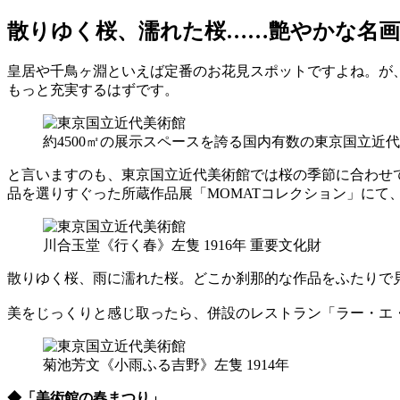
散りゆく桜、濡れた桜……艶やかな名
皇居や千鳥ヶ淵といえば定番のお花見スポットですよね。が
もっと充実するはずです。
約4500㎡の展示スペースを誇る国内有数の東京国立近
と言いますのも、東京国立近代美術館では桜の季節に合わせて、
品を選りすぐった所蔵作品展「MOMATコレクション」にて
川合玉堂《行く春》左隻 1916年 重要文化財
散りゆく桜、雨に濡れた桜。どこか刹那的な作品をふたりで
美をじっくりと感じ取ったら、併設のレストラン「ラー・エ
菊池芳文《小雨ふる吉野》左隻 1914年
◆「美術館の春まつり」