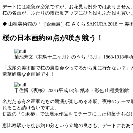
デートには緩急が必須ですが、お花見も例外ではありません
桜の名画が、ふたりの親密度アップにひと役もふた役も買い
◆ 山種美術館の「［企画展］桜 さくら SAKURA 2018 ー 
桜の日本画約60点が咲き競う！
菊池芳文《花鳥十二ヶ月》のうち「3月」 1868-1918年
「広尾の美術館で桜の展覧会やってるから見に行かない？」
豪華絢爛な企画展です！
千住博《夜桜》2001(平成13)年 紙本・彩色 山種美術館
名だたる有名画家たちの競演が楽しめる本展、夜桜のテーマ
れること請け合いですよ。
併設の「Cafe椿」では展示作品をモチーフにした和菓子も
恵比寿駅から徒歩約10分という立地の良さも、デートにおあ