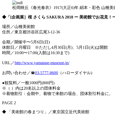
松岡映丘《春光春衣》1917(大正6)年 絹本・彩色 山種美
◆「[企画展］桜 さくら SAKURA 2018 ー 美術館でお花見！
場所／山種美術館
住所／東京都渋谷区広尾3-12-36
会期／開催中〜5月6日(日)
休館日／月曜日 ※ただし4月30日(月)、5月1日(火)は開館
時間／10:00〜17:00(入館は16:30まで)
URL／
http://www.yamatane-museum.jp/
お問い合わせ／☎︎
03-5777-8600
（ハローダイヤル)
●観覧料／一般1000円(800円)
※（ ）内は20名以上の団体料金
※着物割引：会期中、着物で来館の場合、団体割引料金に。
PAGE 2
◆ 「美術館の春まつり」／東京国立近代美術館