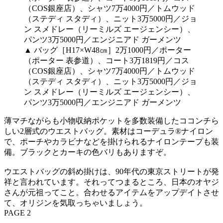
▲ バッグ［H17×W48㎝］2万1000円／ポーター
（ポーター 表参道）、コート3万1819円／コス
（COS銀座店）、シャツ7万4000円／トムウッド
（ステディ スタディ）、ニット3万5000円／ジョ
ン スメドレー（リーミルズ エージェンシー）、
パンツ3万5000円／エンジニアド ガーメンツ
薄マチながらも小物収納ポケットを多数装備したココンチら
しい2層式のウエストバッグ。素材はコーデュラ®ナイロン
で、ポーチやカラビナなどを掛けられるナイロンテープも装
備。ブラックとカーキの色バリもありますぞ。
ウエストバッグの斜め掛けは、90年代の東京ストリートが発
祥と言われています。それってつまるところ、日本のオヤジ
さんが元祖ってこと。合わせるアイテムをアップデイトさせ
て、オリジンを気取っちゃいましょう。
PAGE 2