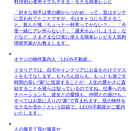
料理初心者男子でもデキる・モテる簡単レシピ
「好きな相手は胃の腑からつかめ」って、昔はオンナ
に言われてたことですが、今はオトコにも言えるこ
と。飲んだ後「ちょっと一杯寄ってかない？」、「今
度一緒にアレ作らない？」「週末ホムパしようよ」な
どなど、さまざまな口実に使える簡単レシピを人気料
理研究家がお教えします。
オヤジの物件案内人「LEON不動産」
イタリアでは、自宅やインテリアにお金をかけてゲス
トをもてなします。もちろん自らも。もっとも過ごす
時間の長い”家”に投資することが、人生の豊かさに直
結することを彼らは知っているのですね。仕事へのモ
チベーションも、彼女との愛情も、仲間との遊びも、
すべてはお気に入りの”家”で育まれます。世の物件を
モテるか否か！という目線で、LEON不動産がご案内
いたします。
人の服見て我が服直せ