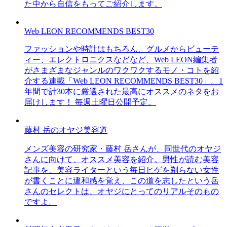
た中から自信をもってご紹介します。
Web LEON RECOMMENDS BEST30
ファッションや時計はもちろん、グルメからビューテ
ィー、エレクトロニクスなどなど、Web LEON編集者
がさまざまなジャンルのワクワクするモノ・コトを紹
介する連載「Web LEON RECOMMENDS BEST30」。1
年間で計30本に厳選された最高にオススメのネタをお
届けします！ 毎週土曜日公開予定。
藤村 岳のオヤジ美容道
メンズ美容の研究家・藤村 岳さんが、同世代のオヤジ
さんに向けて、オススメ美容を紹介。男性が読む美容
記事を、美容ライターという毎日ヒゲを剃らない女性
が書くことに違和感を覚え、この道を志したという岳
さんのセレクトは、オヤジにとってのリアルそのもの
ですよ。