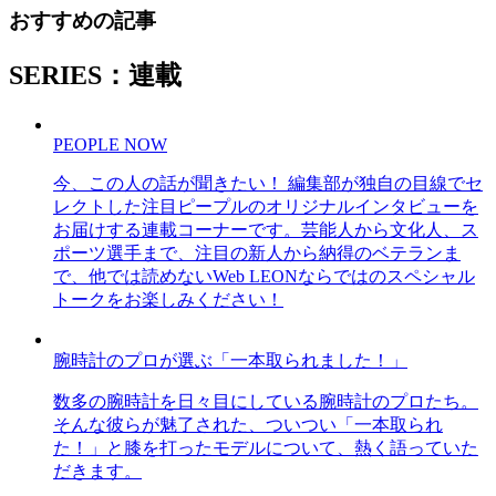
おすすめの記事
SERIES：連載
PEOPLE NOW
今、この人の話が聞きたい！ 編集部が独自の目線でセ
レクトした注目ピープルのオリジナルインタビューを
お届けする連載コーナーです。芸能人から文化人、ス
ポーツ選手まで、注目の新人から納得のベテランま
で、他では読めないWeb LEONならではのスペシャル
トークをお楽しみください！
腕時計のプロが選ぶ「一本取られました！」
数多の腕時計を日々目にしている腕時計のプロたち。
そんな彼らが魅了された、ついつい「一本取られ
た！」と膝を打ったモデルについて、熱く語っていた
だきます。