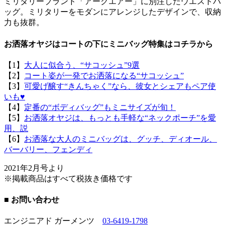
ミリタリーブランド「アークエアー」に別注したウエストバ
ッグ。ミリタリーをモダンにアレンジしたデザインで、収納
力も抜群。
お洒落オヤジはコートの下にミニバッグ特集はコチラから
【1】
大人に似合う、“サコッシュ”9選
【2】
コート姿が一発でお洒落になる“サコッシュ”
【3】
可愛げ醸す“きんちゃく”なら、彼女とシェアもペア使
いも♥
【4】
定番の“ボディバッグ”もミニサイズが旬！
【5】
お洒落オヤジは、もっとも手軽な“ネックポーチ”を愛
用、説
【6】
お洒落な大人のミニバッグは、グッチ、ディオール、
バーバリー、フェンディ
2021年2月号より
※掲載商品はすべて税抜き価格です
■ お問い合わせ
エンジニアド ガーメンツ
03-6419-1798