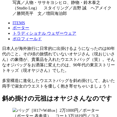
写真／人物・ササキヨシヒロ、静物・鈴木泰之
（Studio Log） スタイリング／吉野 誠 ヘアメイク
／勝間亮平 文／増田海治郎
ITEMS
ポーター
トラディショナル ウェザーウェア
ポロフィールド
日本人が海外旅行に日常的に出掛けるようになったのは80年
代のこと。その頃の旅慣れていないオヤジさん（現おじいさ
ん）の象徴が、貴重品を入れたウエストバッグ（笑）。そん
なオジバッグをお洒落に変えたのは、90年代の東京ストリー
トキッズ（現オヤジさん）でした。
多室構造に進化したウエストバッグを斜め掛けして、あいた
両手で淑女のウエストを優しく抱き寄せちゃいましょう！
斜め掛けの元祖はオヤジさんなのです