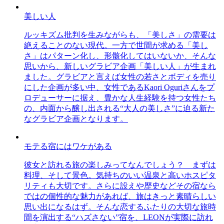
美しい人
ルッキズム批判を生みながらも、「美しさ」の需要は
絶えることのない現代。一方で世間が求める「美し
さ」はパターン化し、形骸化してはいないか、そんな
思いから、新しいグラビア企画「美しい人」が生まれ
ました。グラビアと言えば女性の若さとボディを売り
にした企画が多い中、女性であるKaori Oguriさんをプ
ロデューサーに据え、豊かな人生経験を持つ女性たち
の、内面から醸し出される“大人の美しさ”に迫る新た
なグラビア企画となります。
モテる宿にはワケがある
彼女と訪れる旅の楽しみってなんでしょう？ まずは
料理、そして景色。気持ちのいい温泉と高いホスピタ
リティも大切です。さらに設えや歴史などその宿なら
ではの個性的な魅力があれば、旅はきっと素晴らしい
思い出になるはず。そんな恋するふたりの大切な旅時
間を演出する“ハズさない”宿を、LEONが実際に訪れ