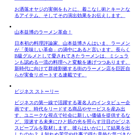
お洒落オヤジの実例をもとに、着こなし術とキーとな
るアイテム、そしてその演出効果をお伝えします。
山本益博のラーメン革命！
日本初の料理評論家、山本益博さんはいま、ラーメン
が「美味しい革命」の渦中にあると言います。長らく
B級グルメとして愛されてきたラーメンは、ミシュラ
ンも認める一流の料理へと変貌を遂げつつあります。
新時代に向けて群雄割拠する街のラーメン店を巨匠自
らが実食リポートする連載です。
ビジネス ストーリー
ビジネスの第一線で活躍する著名人のインタビュー企
画です。時代をリードする商品やサービスを産み出
す、ユニークな視点で社会に新しい価値を提供するな
ど、混迷する未来にひと筋の光を照らす注目のビジネ
スピープルを取材します。彼らはいかにして結果を出
したのか？ 人知れぬ苦労や仕事で得た意外な気づきな