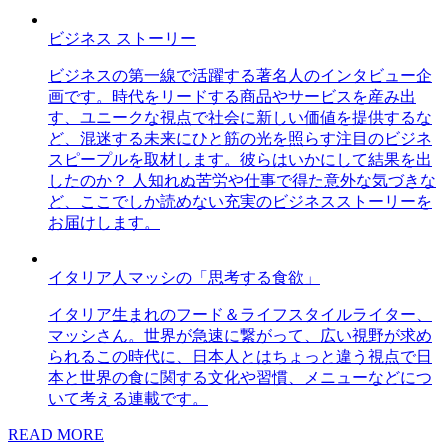
ビジネス ストーリー
ビジネスの第一線で活躍する著名人のインタビュー企
画です。時代をリードする商品やサービスを産み出
す、ユニークな視点で社会に新しい価値を提供するな
ど、混迷する未来にひと筋の光を照らす注目のビジネ
スピープルを取材します。彼らはいかにして結果を出
したのか？ 人知れぬ苦労や仕事で得た意外な気づきな
ど、ここでしか読めない充実のビジネスストーリーを
お届けします。
イタリア人マッシの「思考する食欲」
イタリア生まれのフード＆ライフスタイルライター、
マッシさん。世界が急速に繋がって、広い視野が求め
られるこの時代に、日本人とはちょっと違う視点で日
本と世界の食に関する文化や習慣、メニューなどにつ
いて考える連載です。
READ MORE