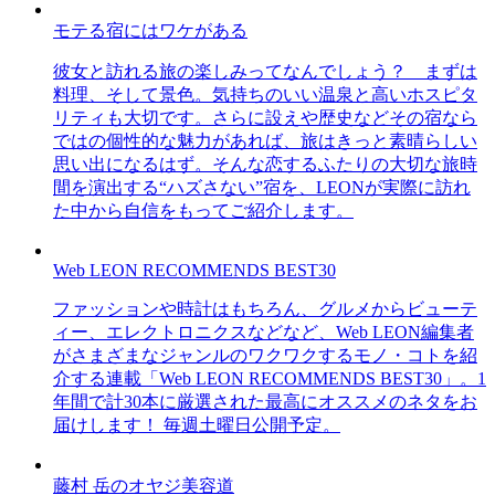
モテる宿にはワケがある
彼女と訪れる旅の楽しみってなんでしょう？ まずは
料理、そして景色。気持ちのいい温泉と高いホスピタ
リティも大切です。さらに設えや歴史などその宿なら
ではの個性的な魅力があれば、旅はきっと素晴らしい
思い出になるはず。そんな恋するふたりの大切な旅時
間を演出する“ハズさない”宿を、LEONが実際に訪れ
た中から自信をもってご紹介します。
Web LEON RECOMMENDS BEST30
ファッションや時計はもちろん、グルメからビューテ
ィー、エレクトロニクスなどなど、Web LEON編集者
がさまざまなジャンルのワクワクするモノ・コトを紹
介する連載「Web LEON RECOMMENDS BEST30」。1
年間で計30本に厳選された最高にオススメのネタをお
届けします！ 毎週土曜日公開予定。
藤村 岳のオヤジ美容道