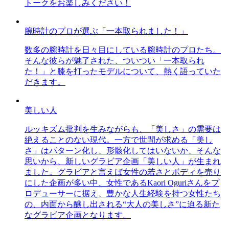
トークをお楽しみください！
腕時計のプロが選ぶ「一本取られました！」
数多の腕時計を日々目にしている腕時計のプロたち。
そんな彼らが魅了された、ついつい「一本取られ
た！」と膝を打ったモデルについて、熱く語っていた
だきます。
美しい人
ルッキズム批判を生みながらも、「美しさ」の需要は
絶えることのない現代。一方で世間が求める「美し
さ」はパターン化し、形骸化してはいないか、そんな
思いから、新しいグラビア企画「美しい人」が生まれ
ました。グラビアと言えば女性の若さとボディを売り
にした企画が多い中、女性であるKaori Oguriさんをプ
ロデューサーに据え、豊かな人生経験を持つ女性たち
の、内面から醸し出される“大人の美しさ”に迫る新た
なグラビア企画となります。