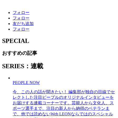
フォロー
フォロー
友だち追加
フォロー
SPECIAL
おすすめの記事
SERIES：連載
PEOPLE NOW
今、この人の話が聞きたい！ 編集部が独自の目線でセ
レクトした注目ピープルのオリジナルインタビューを
お届けする連載コーナーです。芸能人から文化人、ス
ポーツ選手まで、注目の新人から納得のベテランま
で、他では読めないWeb LEONならではのスペシャル