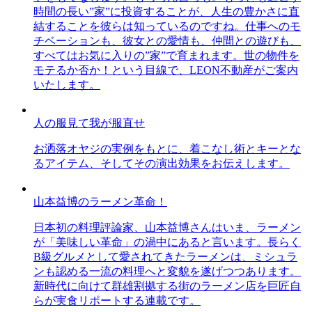
時間の長い”家”に投資することが、人生の豊かさに直
結することを彼らは知っているのですね。仕事へのモ
チベーションも、彼女との愛情も、仲間との遊びも、
すべてはお気に入りの”家”で育まれます。世の物件を
モテるか否か！という目線で、LEON不動産がご案内
いたします。
人の服見て我が服直せ
お洒落オヤジの実例をもとに、着こなし術とキーとな
るアイテム、そしてその演出効果をお伝えします。
山本益博のラーメン革命！
日本初の料理評論家、山本益博さんはいま、ラーメン
が「美味しい革命」の渦中にあると言います。長らく
B級グルメとして愛されてきたラーメンは、ミシュラ
ンも認める一流の料理へと変貌を遂げつつあります。
新時代に向けて群雄割拠する街のラーメン店を巨匠自
らが実食リポートする連載です。