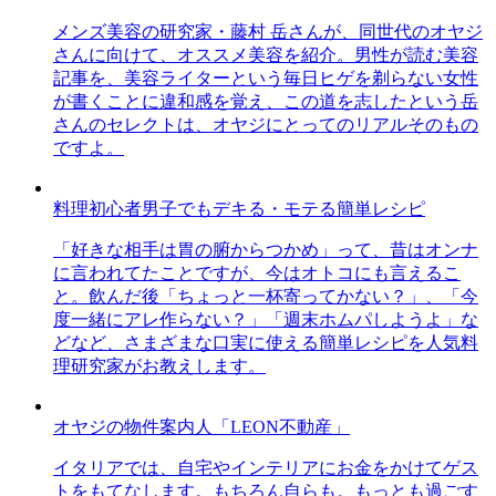
メンズ美容の研究家・藤村 岳さんが、同世代のオヤジ
さんに向けて、オススメ美容を紹介。男性が読む美容
記事を、美容ライターという毎日ヒゲを剃らない女性
が書くことに違和感を覚え、この道を志したという岳
さんのセレクトは、オヤジにとってのリアルそのもの
ですよ。
料理初心者男子でもデキる・モテる簡単レシピ
「好きな相手は胃の腑からつかめ」って、昔はオンナ
に言われてたことですが、今はオトコにも言えるこ
と。飲んだ後「ちょっと一杯寄ってかない？」、「今
度一緒にアレ作らない？」「週末ホムパしようよ」な
どなど、さまざまな口実に使える簡単レシピを人気料
理研究家がお教えします。
オヤジの物件案内人「LEON不動産」
イタリアでは、自宅やインテリアにお金をかけてゲス
トをもてなします。もちろん自らも。もっとも過ごす