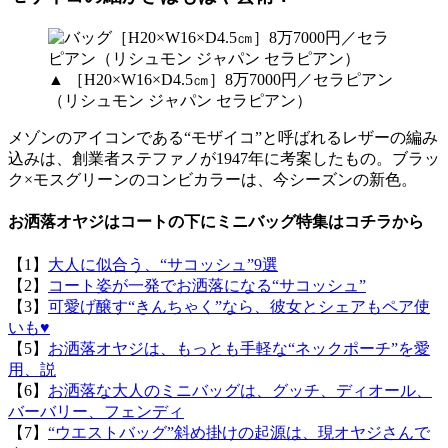
▲ ［H20×W16×D4.5㎝］8万7000円／セラピアン
（リシュモン ジャパン セラピアン）
メゾンのアイコンである“モザイコ”と呼ばれるレザーの編み
込みは、創業者ステファノが1947年に考案したもの。ブラッ
ク×モスグリーンのコンビカラーは、今シーズンの新色。
お洒落オヤジはコートの下にミニバッグ特集はコチラから
【1】
大人に似合う、“サコッシュ”9選
【2】
コート姿が一発でお洒落になる“サコッシュ”
【3】
可愛げ醸す“きんちゃく”なら、彼女とシェアもペア使
いも♥
【5】
お洒落オヤジは、もっとも手軽な“ネックポーチ”を愛
用、説
【6】
お洒落な大人のミニバッグは、グッチ、ディオール、
バーバリー、フェンディ
【7】
“ウエストバッグ”斜め掛けの起源は、現オヤジさんで