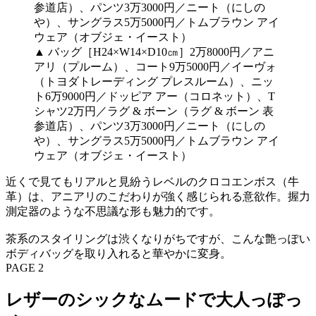
▲ バッグ［H24×W14×D10㎝］2万8000円／アニ
アリ（プルーム）、コート9万5000円／イーヴォ
（トヨダトレーディング プレスルーム）、ニッ
ト6万9000円／ドッピア アー（コロネット）、T
シャツ2万円／ラグ & ボーン（ラグ & ボーン 表
参道店）、パンツ3万3000円／ニート（にしの
や）、サングラス5万5000円／トムブラウン アイ
ウェア（オブジェ・イースト）
近くで見てもリアルと見紛うレベルのクロコエンボス（牛
革）は、アニアリのこだわりが強く感じられる意欲作。握力
測定器のような不思議な形も魅力的です。
茶系のスタイリングは渋くなりがちですが、こんな艶っぽい
ボディバッグを取り入れると華やかに変身。
PAGE 2
レザーのシックなムードで大人っぽっ