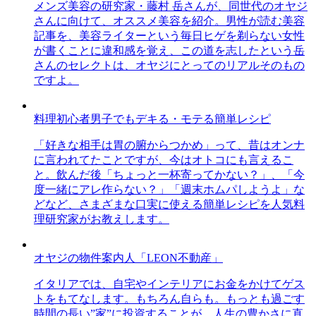
メンズ美容の研究家・藤村 岳さんが、同世代のオヤジ
さんに向けて、オススメ美容を紹介。男性が読む美容
記事を、美容ライターという毎日ヒゲを剃らない女性
が書くことに違和感を覚え、この道を志したという岳
さんのセレクトは、オヤジにとってのリアルそのもの
ですよ。
料理初心者男子でもデキる・モテる簡単レシピ
「好きな相手は胃の腑からつかめ」って、昔はオンナ
に言われてたことですが、今はオトコにも言えるこ
と。飲んだ後「ちょっと一杯寄ってかない？」、「今
度一緒にアレ作らない？」「週末ホムパしようよ」な
どなど、さまざまな口実に使える簡単レシピを人気料
理研究家がお教えします。
オヤジの物件案内人「LEON不動産」
イタリアでは、自宅やインテリアにお金をかけてゲス
トをもてなします。もちろん自らも。もっとも過ごす
時間の長い”家”に投資することが、人生の豊かさに直