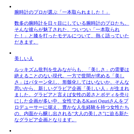
腕時計のプロが選ぶ「一本取られました！」
数多の腕時計を日々目にしている腕時計のプロたち。
そんな彼らが魅了された、ついつい「一本取られ
た！」と膝を打ったモデルについて、熱く語っていた
だきます。
美しい人
ルッキズム批判を生みながらも、「美しさ」の需要は
絶えることのない現代。一方で世間が求める「美し
さ」はパターン化し、形骸化してはいないか、そんな
思いから、新しいグラビア企画「美しい人」が生まれ
ました。グラビアと言えば女性の若さとボディを売り
にした企画が多い中、女性であるKaori Oguriさんをプ
ロデューサーに据え、豊かな人生経験を持つ女性たち
の、内面から醸し出される“大人の美しさ”に迫る新た
なグラビア企画となります。