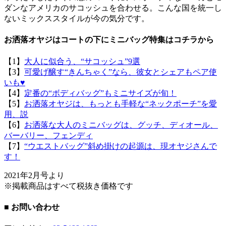
ダンなアメリカのサコッシュを合わせる。こんな国を統一し
ないミックススタイルが今の気分です。
お洒落オヤジはコートの下にミニバッグ特集はコチラから
【1】
大人に似合う、“サコッシュ”9選
【3】
可愛げ醸す“きんちゃく”なら、彼女とシェアもペア使
いも♥
【4】
定番の“ボディバッグ”もミニサイズが旬！
【5】
お洒落オヤジは、もっとも手軽な“ネックポーチ”を愛
用、説
【6】
お洒落な大人のミニバッグは、グッチ、ディオール、
バーバリー、フェンディ
【7】
“ウエストバッグ”斜め掛けの起源は、現オヤジさんで
す！
2021年2月号より
※掲載商品はすべて税抜き価格です
■ お問い合わせ