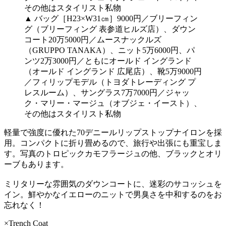
▲ バッグ［H23×W31㎝］9000円／ブリーフィン
グ（ブリーフィング 表参道ヒルズ店）、ダウン
コート20万5000円／ムースナックルズ
（GRUPPO TANAKA）、ニット5万6000円、パ
ンツ2万3000円／ともにオールド イングランド
（オールド イングランド 広尾店）、靴5万9000円
／フィリップモデル（トヨダトレーディング プ
レスルーム）、サングラス7万7000円／ジャッ
ク・マリー・マージュ（オブジェ・イースト）、
その他はスタイリスト私物
軽量で強度に優れた70デニールリップストップナイロンを採
用。コンパクトに折り畳めるので、旅行や出張にも重宝しま
す。写真のトロピックカモフラージュの他、ブラックとオリ
ーブもあります。
ミリタリーな雰囲気のダウンコートに、迷彩のサコッシュを
イン。鮮やかなイエローのニットで男臭さを中和するのをお
忘れなく！
×Trench Coat