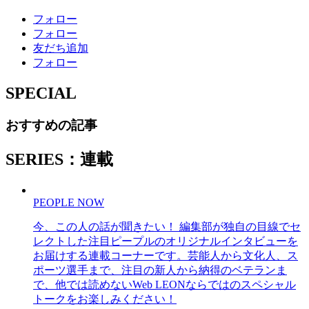
フォロー
フォロー
友だち追加
フォロー
SPECIAL
おすすめの記事
SERIES：連載
PEOPLE NOW
今、この人の話が聞きたい！ 編集部が独自の目線でセ
レクトした注目ピープルのオリジナルインタビューを
お届けする連載コーナーです。芸能人から文化人、ス
ポーツ選手まで、注目の新人から納得のベテランま
で、他では読めないWeb LEONならではのスペシャル
トークをお楽しみください！