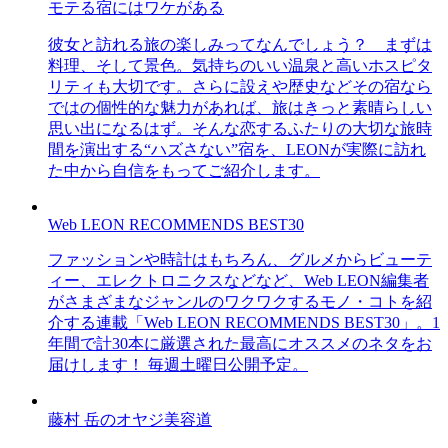
モテる宿にはワケがある
彼女と訪れる旅の楽しみってなんでしょう？ まずは
料理、そして景色。気持ちのいい温泉と高いホスピタ
リティも大切です。さらに設えや歴史などその宿なら
ではの個性的な魅力があれば、旅はきっと素晴らしい
思い出になるはず。そんな恋するふたりの大切な旅時
間を演出する“ハズさない”宿を、LEONが実際に訪れ
た中から自信をもってご紹介します。
Web LEON RECOMMENDS BEST30
ファッションや時計はもちろん、グルメからビューテ
ィー、エレクトロニクスなどなど、Web LEON編集者
がさまざまなジャンルのワクワクするモノ・コトを紹
介する連載「Web LEON RECOMMENDS BEST30」。1
年間で計30本に厳選された最高にオススメのネタをお
届けします！ 毎週土曜日公開予定。
藤村 岳のオヤジ美容道