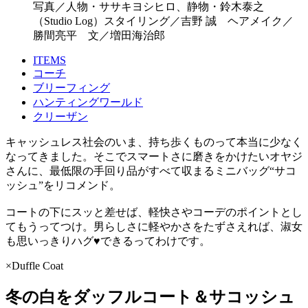
写真／人物・ササキヨシヒロ、静物・鈴木泰之
（Studio Log）スタイリング／吉野 誠 ヘアメイク／
勝間亮平 文／増田海治郎
ITEMS
コーチ
ブリーフィング
ハンティングワールド
クリーザン
キャッシュレス社会のいま、持ち歩くものって本当に少なく
なってきました。そこでスマートさに磨きをかけたいオヤジ
さんに、最低限の手回り品がすべて収まるミニバッグ“サコ
ッシュ”をリコメンド。
コートの下にスッと差せば、軽快さやコーデのポイントとし
てもうってつけ。男らしさに軽やかさをたずさえれば、淑女
も思いっきりハグ♥できるってわけです。
×Duffle Coat
冬の白をダッフルコート＆サコッシュ