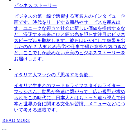
ビジネス ストーリー
ビジネスの第一線で活躍する著名人のインタビュー企
画です。時代をリードする商品やサービスを産み出
す、ユニークな視点で社会に新しい価値を提供するな
ど、混迷する未来にひと筋の光を照らす注目のビジネ
スピープルを取材します。彼らはいかにして結果を出
したのか？ 人知れぬ苦労や仕事で得た意外な気づきな
ど、ここでしか読めない充実のビジネスストーリーを
お届けします。
イタリア人マッシの「思考する食欲」
イタリア生まれのフード＆ライフスタイルライター、
マッシさん。世界が急速に繋がって、広い視野が求め
られるこの時代に、日本人とはちょっと違う視点で日
本と世界の食に関する文化や習慣、メニューなどにつ
いて考える連載です。
READ MORE