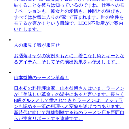
結することを彼らは知っているのですね。仕事へのモ
チベーションも、彼女との愛情も、仲間との遊びも、
すべてはお気に入りの”家”で育まれます。世の物件を
モテるか否か！という目線で、LEON不動産がご案内
いたします。
人の服見て我が服直せ
お洒落オヤジの実例をもとに、着こなし術とキーとな
るアイテム、そしてその演出効果をお伝えします。
山本益博のラーメン革命！
日本初の料理評論家、山本益博さんはいま、ラーメン
が「美味しい革命」の渦中にあると言います。長らく
B級グルメとして愛されてきたラーメンは、ミシュラ
ンも認める一流の料理へと変貌を遂げつつあります。
新時代に向けて群雄割拠する街のラーメン店を巨匠自
らが実食リポートする連載です。