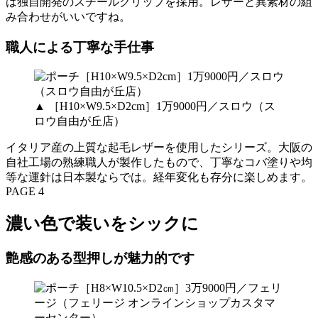
は独自開発のスチールクリップを採用。レザーと異素材の組
み合わせがいいですね。
職人による丁寧な手仕事
▲ ［H10×W9.5×D2cm］1万9000円／スロウ（ス
ロウ自由が丘店）
イタリア産の上質な起毛レザーを使用したシリーズ。大阪の
自社工場の熟練職人が製作したもので、丁寧なコバ塗りや均
等な運針は日本製ならでは。経年変化も存分に楽しめます。
PAGE 4
濃い色で装いをシックに
艶感のある型押しが魅力的です