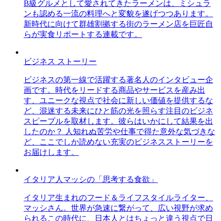
B級グルメとして愛されてきたラーメンは、ミシュラ
ンも認める一流の料理へと変貌を遂げつつあります。
新時代に向けて群雄割拠する街のラーメン店を巨匠自
らが実食リポートする連載です。
ビジネス ストーリー
ビジネスの第一線で活躍する著名人のインタビュー企
画です。時代をリードする商品やサービスを産み出
す、ユニークな視点で社会に新しい価値を提供するな
ど、混迷する未来にひと筋の光を照らす注目のビジネ
スピープルを取材します。彼らはいかにして結果を出
したのか？ 人知れぬ苦労や仕事で得た意外な気づきな
ど、ここでしか読めない充実のビジネスストーリーを
お届けします。
イタリア人マッシの「思考する食欲」
イタリア生まれのフード＆ライフスタイルライター、
マッシさん。世界が急速に繋がって、広い視野が求め
られるこの時代に、日本人とはちょっと違う視点で日