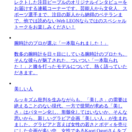
レクトした注目ピープルのオリジナルインタビューを
お届けする連載コーナーです。芸能人から文化人、ス
ポーツ選手まで、注目の新人から納得のベテランま
で、他では読めないWeb LEONならではのスペシャル
トークをお楽しみください！
腕時計のプロが選ぶ「一本取られました！」
数多の腕時計を日々目にしている腕時計のプロたち。
そんな彼らが魅了された、ついつい「一本取られ
た！」と膝を打ったモデルについて、熱く語っていた
だきます。
美しい人
ルッキズム批判を生みながらも、「美しさ」の需要は
絶えることのない現代。一方で世間が求める「美し
さ」はパターン化し、形骸化してはいないか、そんな
思いから、新しいグラビア企画「美しい人」が生まれ
ました。グラビアと言えば女性の若さとボディを売り
にした企画が多い中、女性であるKaori Oguriさんをプ