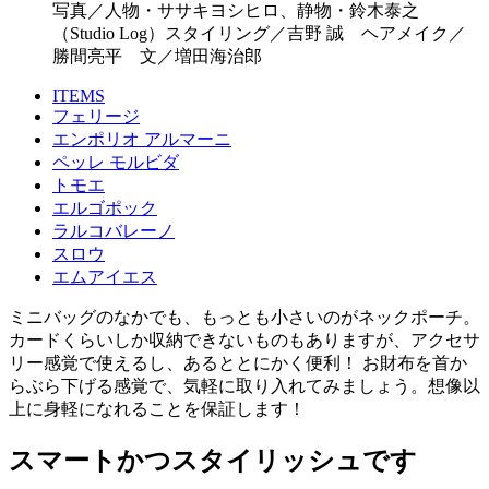
写真／人物・ササキヨシヒロ、静物・鈴木泰之
（Studio Log）スタイリング／吉野 誠 ヘアメイク／
勝間亮平 文／増田海治郎
ITEMS
フェリージ
エンポリオ アルマーニ
ペッレ モルビダ
トモエ
エルゴポック
ラルコバレーノ
スロウ
エムアイエス
ミニバッグのなかでも、もっとも小さいのがネックポーチ。
カードくらいしか収納できないものもありますが、アクセサ
リー感覚で使えるし、あるととにかく便利！ お財布を首か
らぶら下げる感覚で、気軽に取り入れてみましょう。想像以
上に身軽になれることを保証します！
スマートかつスタイリッシュです