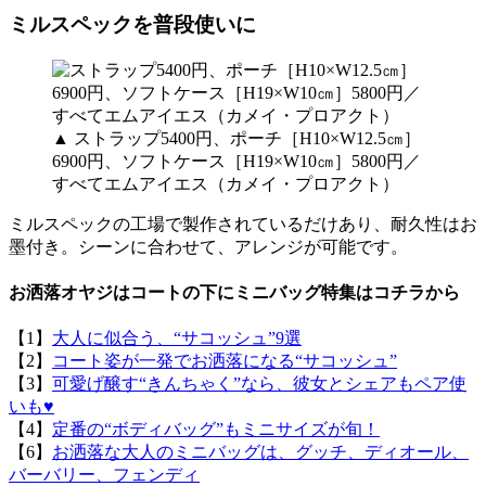
ミルスペックを普段使いに
▲ ストラップ5400円、ポーチ［H10×W12.5㎝］
6900円、ソフトケース［H19×W10㎝］5800円／
すべてエムアイエス（カメイ・プロアクト）
ミルスペックの工場で製作されているだけあり、耐久性はお
墨付き。シーンに合わせて、アレンジが可能です。
お洒落オヤジはコートの下にミニバッグ特集はコチラから
【1】
大人に似合う、“サコッシュ”9選
【2】
コート姿が一発でお洒落になる“サコッシュ”
【3】
可愛げ醸す“きんちゃく”なら、彼女とシェアもペア使
いも♥
【4】
定番の“ボディバッグ”もミニサイズが旬！
【6】
お洒落な大人のミニバッグは、グッチ、ディオール、
バーバリー、フェンディ