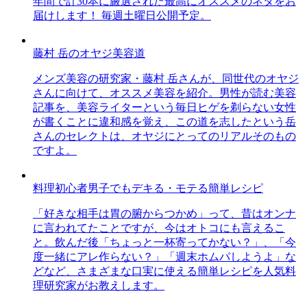
年間で計30本に厳選された最高にオススメのネタをお
届けします！ 毎週土曜日公開予定。
藤村 岳のオヤジ美容道
メンズ美容の研究家・藤村 岳さんが、同世代のオヤジ
さんに向けて、オススメ美容を紹介。男性が読む美容
記事を、美容ライターという毎日ヒゲを剃らない女性
が書くことに違和感を覚え、この道を志したという岳
さんのセレクトは、オヤジにとってのリアルそのもの
ですよ。
料理初心者男子でもデキる・モテる簡単レシピ
「好きな相手は胃の腑からつかめ」って、昔はオンナ
に言われてたことですが、今はオトコにも言えるこ
と。飲んだ後「ちょっと一杯寄ってかない？」、「今
度一緒にアレ作らない？」「週末ホムパしようよ」な
どなど、さまざまな口実に使える簡単レシピを人気料
理研究家がお教えします。