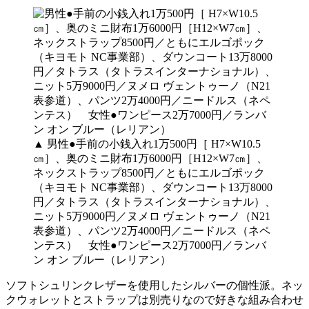
▲ 男性●手前の小銭入れ1万500円［ H7×W10.5
㎝］、奥のミニ財布1万6000円［H12×W7㎝］、
ネックストラップ8500円／ともにエルゴポック
（キヨモト NC事業部）、ダウンコート13万8000
円／タトラス（タトラスインターナショナル）、
ニット5万9000円／ヌメロ ヴェントゥーノ（N21
表参道）、パンツ2万4000円／ニードルス（ネペ
ンテス） 女性●ワンピース2万7000円／ランバ
ン オン ブルー（レリアン）
ソフトシュリンクレザーを使用したシルバーの個性派。ネッ
クウォレットとストラップは別売りなので好きな組み合わせ