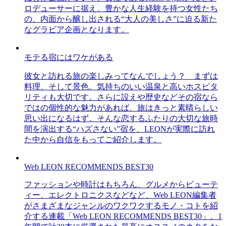
ロデューサーに据え、豊かな人生経験を持つ女性たち
の、内面から醸し出される“大人の美しさ”に迫る新た
なグラビア企画となります。
モテる宿にはワケがある
彼女と訪れる旅の楽しみってなんでしょう？ まずは
料理、そして景色。気持ちのいい温泉と高いホスピタ
リティも大切です。さらに設えや歴史などその宿なら
ではの個性的な魅力があれば、旅はきっと素晴らしい
思い出になるはず。そんな恋するふたりの大切な旅時
間を演出する“ハズさない”宿を、LEONが実際に訪れ
た中から自信をもってご紹介します。
Web LEON RECOMMENDS BEST30
ファッションや時計はもちろん、グルメからビューテ
ィー、エレクトロニクスなどなど、Web LEON編集者
がさまざまなジャンルのワクワクするモノ・コトを紹
介する連載「Web LEON RECOMMENDS BEST30」。1