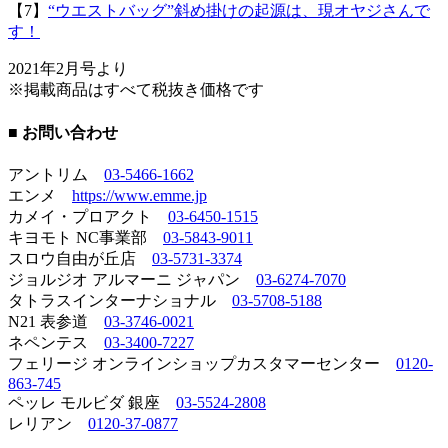
【7】
“ウエストバッグ”斜め掛けの起源は、現オヤジさんで
す！
2021年2月号より
※掲載商品はすべて税抜き価格です
■ お問い合わせ
アントリム
03-5466-1662
エンメ
https://www.emme.jp
カメイ・プロアクト
03-6450-1515
キヨモト NC事業部
03-5843-9011
スロウ自由が丘店
03-5731-3374
ジョルジオ アルマーニ ジャパン
03-6274-7070
タトラスインターナショナル
03-5708-5188
N21 表参道
03-3746-0021
ネペンテス
03-3400-7227
フェリージ オンラインショップカスタマーセンター
0120-
863-745
ペッレ モルビダ 銀座
03-5524-2808
レリアン
0120-37-0877