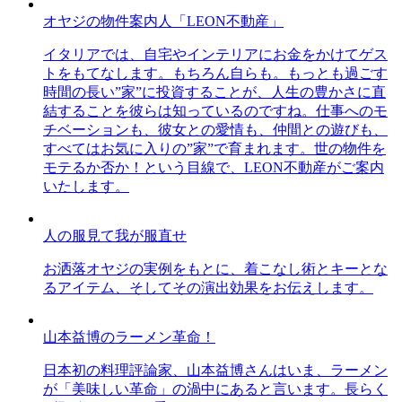
オヤジの物件案内人「LEON不動産」
イタリアでは、自宅やインテリアにお金をかけてゲス
トをもてなします。もちろん自らも。もっとも過ごす
時間の長い”家”に投資することが、人生の豊かさに直
結することを彼らは知っているのですね。仕事へのモ
チベーションも、彼女との愛情も、仲間との遊びも、
すべてはお気に入りの”家”で育まれます。世の物件を
モテるか否か！という目線で、LEON不動産がご案内
いたします。
人の服見て我が服直せ
お洒落オヤジの実例をもとに、着こなし術とキーとな
るアイテム、そしてその演出効果をお伝えします。
山本益博のラーメン革命！
日本初の料理評論家、山本益博さんはいま、ラーメン
が「美味しい革命」の渦中にあると言います。長らく