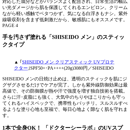
対応した成分などがバランスよく配合され、日常生活の幅広
い光ダメージから肌を保護してくれるエンビロン。クリーム
ながら軽い感触でベタつかず、気になる白浮きもナシ。紫外
線吸収剤を含まず低刺激だから、敏感肌にもオススメです。
PAGE 4
手を汚さず塗れる「SHISEIDO メン」のスティッ
クタイプ
▲ ｢
SHISEIDO メン クリアスティック UVプロテ
クター
｣SPF50+･PA++++(20g)3080円／SHISEIDO
SHISEIDO メンの日焼け止めは、透明のスティックを肌にジ
グザグさせるだけでケアが完了。しかも紫外線防御効果は最
高値で、その防御膜が熱や汗で強度を増す独自技術を搭載。
さらに汗･皮脂にも強く、大気中のちりやほこりからも守っ
てくれるハイスペックで、携帯性もバッチリ。スルスルすべ
るような塗り心地も至福で、毎日心地よく隙なく肌を守れま
す。
1本で全身OK！ 「ドクターシーラボ」のUVスプ