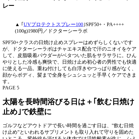
レー
▲ ｢
UVプロテクトスプレー100
｣SPF50+・PA++++
(100g)1980円／ドクターシーラボ
SPF50+クラスの日焼け止めスプレーはめずらしくないです
が、ドクターシーラボはチャエキス配合で汗のニオイをケア
して、皮脂吸着パウダーがベタついた肌をサラサラに。ひん
やりとした冷感も爽快で、日焼け止め初心者の男性でも快適
に使える一品。重ね付けしても白浮きやつっぱり感がなく、
顔からボディ、髪まで全身をシュシュッと手早くケアできま
す。
PAGE 5
太陽を長時間浴びる日は＋｢飲む日焼け
止め｣で鉄壁に
ゴルフなどアウトドアで長い時間を過ごす日は、‟飲む日焼
け止め”といわれるサプリメントも取り入れて守りを固めた
いところ。紫外線を浴びると体内では活性酸素が生じ、シミ