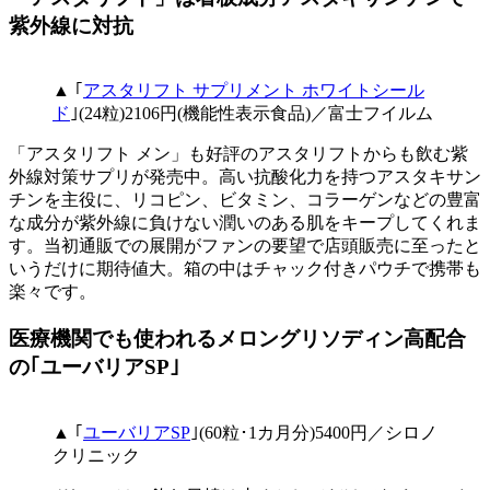
紫外線に対抗
▲ ｢
アスタリフト サプリメント ホワイトシール
ド
｣(24粒)2106円(機能性表示食品)／富士フイルム
「アスタリフト メン」も好評のアスタリフトからも飲む紫
外線対策サプリが発売中。高い抗酸化力を持つアスタキサン
チンを主役に、リコピン、ビタミン、コラーゲンなどの豊富
な成分が紫外線に負けない潤いのある肌をキープしてくれま
す。当初通販での展開がファンの要望で店頭販売に至ったと
いうだけに期待値大。箱の中はチャック付きパウチで携帯も
楽々です。
医療機関でも使われるメロングリソディン高配合
の｢ユーバリアSP｣
▲ ｢
ユーバリアSP
｣(60粒･1カ月分)5400円／シロノ
クリニック