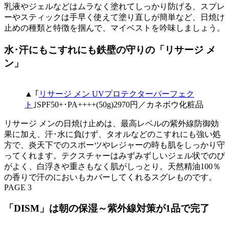
乳液やジェルなどはムラなく塗れてしっかり防げる、スプレ
ーやスティックは手早く使えて塗り直しが簡単など、日焼け
止めの種類と特徴を掴んで、マイベストを吟味しましょう。
水･汗にもこすれにも鉄壁の守りの「リサージ メ
ン」
▲ ｢
リサージ メン UVプロテクターパーフェク
ト
｣SPF50+･PA++++(50g)2970円／カネボウ化粧品
リサージ メンの日焼け止めは、最高レベルの紫外線防御効
果に加え、汗･水に負けず、タオルなどのこすれにも強い処
方で、炎天下でのスポーツやレジャーの時も肌をしっかり守
ってくれます。テクスチャーはみずみずしいジェル状でのび
がよく、白浮きや重さもなく肌がしっとり。天然精油100％
の香りで汗のにおいもカバーしてくれるスグレものです。
PAGE 3
「DISM」は朝の保湿～紫外線対策が1品で完了