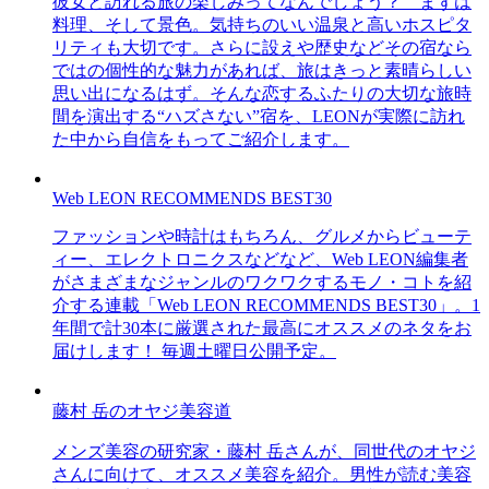
彼女と訪れる旅の楽しみってなんでしょう？ まずは
料理、そして景色。気持ちのいい温泉と高いホスピタ
リティも大切です。さらに設えや歴史などその宿なら
ではの個性的な魅力があれば、旅はきっと素晴らしい
思い出になるはず。そんな恋するふたりの大切な旅時
間を演出する“ハズさない”宿を、LEONが実際に訪れ
た中から自信をもってご紹介します。
Web LEON RECOMMENDS BEST30
ファッションや時計はもちろん、グルメからビューテ
ィー、エレクトロニクスなどなど、Web LEON編集者
がさまざまなジャンルのワクワクするモノ・コトを紹
介する連載「Web LEON RECOMMENDS BEST30」。1
年間で計30本に厳選された最高にオススメのネタをお
届けします！ 毎週土曜日公開予定。
藤村 岳のオヤジ美容道
メンズ美容の研究家・藤村 岳さんが、同世代のオヤジ
さんに向けて、オススメ美容を紹介。男性が読む美容