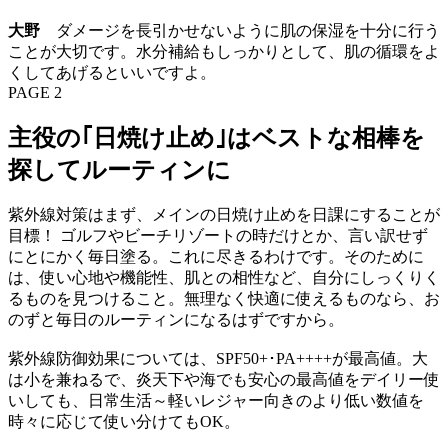
大野
ダメージを長引かせないように肌の保湿を十分に行う
ことが大切です。水分補給もしっかりとして、肌の循環をよ
くしてあげるといいですよ。
PAGE 2
主役の｢日焼け止め｣はベストな相棒を
探してルーティンに
紫外線対策はまず、メインの日焼け止めを日課にすることが
目標！ ゴルフやビーチリゾートの時だけとか、言い訳せず
にとにかく毎日塗る。これに尽きるわけです。そのために
は、使い心地や機能性、肌との相性など、自分にしっくりく
るものを見つけること。無理なく快適に使えるものなら、お
のずと毎日のルーティンになるはずですから。
紫外線防御効果については、SPF50+･PA++++が最高値。大
は小を兼ねるで、炎天下や海でも安心の最高値をデイリー使
いしても、日常生活～軽いレジャー向きのより低い数値を
時々に応じて使い分けてもOK。