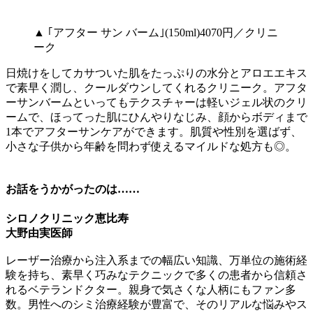
▲ ｢アフター サン バーム｣(150ml)4070円／クリニ
ーク
日焼けをしてカサついた肌をたっぷりの水分とアロエエキス
で素早く潤し、クールダウンしてくれるクリニーク。アフタ
ーサンバームといってもテクスチャーは軽いジェル状のクリ
ームで、ほってった肌にひんやりなじみ、顔からボディまで
1本でアフターサンケアができます。肌質や性別を選ばず、
小さな子供から年齢を問わず使えるマイルドな処方も◎。
お話をうかがったのは……
シロノクリニック恵比寿
大野由実医師
レーザー治療から注入系までの幅広い知識、万単位の施術経
験を持ち、素早く巧みなテクニックで多くの患者から信頼さ
れるベテランドクター。親身で気さくな人柄にもファン多
数。男性へのシミ治療経験が豊富で、そのリアルな悩みやス