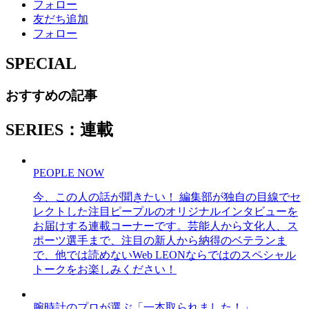
フォロー
友だち追加
フォロー
SPECIAL
おすすめの記事
SERIES：連載
PEOPLE NOW
今、この人の話が聞きたい！ 編集部が独自の目線でセ
レクトした注目ピープルのオリジナルインタビューを
お届けする連載コーナーです。芸能人から文化人、ス
ポーツ選手まで、注目の新人から納得のベテランま
で、他では読めないWeb LEONならではのスペシャル
トークをお楽しみください！
腕時計のプロが選ぶ「一本取られました！」