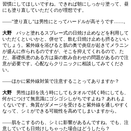
習慣にしてほしいですね。できれば朝にしっかり塗って、昼
にも塗り直していただくのが理想です。
——‟塗り直し”は男性にとってハードルが高そうです……。
大野
パッと塗れるスプレー式の日焼け止めなどを利用して
いただくといいかと。併せて、飲む日焼け止めも摂るといい
でしょう。紫外線を浴びると肌の奥で炎症が起きてメラニン
が盛んに作られるのですが、そこを抑えてくれるので。た
だ、基礎疾患のある方は薬の飲み合わせの問題があるので注
意が必要です。心配ならクリニックに相談してみてくださ
い。
——ほかに紫外線対策で注意することってありますか？
大野
男性は顔を洗う時にしてもタオルで拭く時にしても、
何かにつけて無意識にゴシゴシしがちですよね？ あれもよ
くないです。角質がダメージを受けると紫外線を通しやすく
なって、シミができる可能性を高めてしまいますから。
——肌をこするのも、シミに影響があるんですね。でも、注
意していても日焼けしちゃった場合はどうしたら？