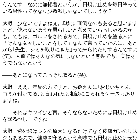
うんです。なのに無頓着というか、日焼け止めを毎日塗って
いる男性ってかなり少数派じゃないでしょうか？
大野
少ないですよねぇ。単純に面倒なのもあると思います
けど、使わないほうが男らしいと考えていらっしゃるのか
も。でもね、ゴルフをされる方で、日焼け止めを塗る人に
「そんな女々しいことをして」なんて言っていたのに、あと
から｢先生、シミを取りにきた｣って来られたりするんですよ
(笑)。人前ではそんなの気にしないという態度でも、実はそ
うでもないという……。
——あとになってこっそり取ると(笑)。
大野
ええ、年配の方ですと、お孫さんに｢おじいちゃん、
ゴミが付いてる｣と言われたと相談にこられるケースもあり
ますね。
——それはキツイひと言。そうならないためには日焼け止め
を塗るべし！ですね。
大野
紫外線はシミの原因になるだけでなく皮膚ガンのリス
クもあるので、健康を守るという意味でも日焼け止めはぜひ