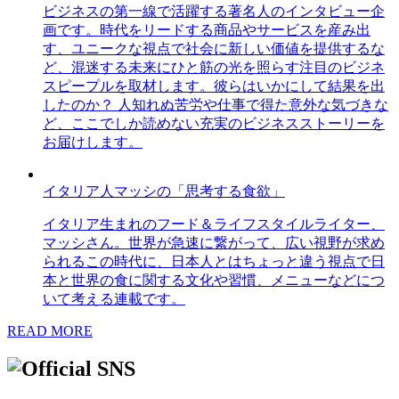
ビジネスの第一線で活躍する著名人のインタビュー企
画です。時代をリードする商品やサービスを産み出
す、ユニークな視点で社会に新しい価値を提供するな
ど、混迷する未来にひと筋の光を照らす注目のビジネ
スピープルを取材します。彼らはいかにして結果を出
したのか？ 人知れぬ苦労や仕事で得た意外な気づきな
ど、ここでしか読めない充実のビジネスストーリーを
お届けします。
イタリア人マッシの「思考する食欲」
イタリア生まれのフード＆ライフスタイルライター、
マッシさん。世界が急速に繋がって、広い視野が求め
られるこの時代に、日本人とはちょっと違う視点で日
本と世界の食に関する文化や習慣、メニューなどにつ
いて考える連載です。
READ MORE