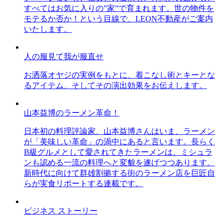
すべてはお気に入りの”家”で育まれます。世の物件を
モテるか否か！という目線で、LEON不動産がご案内
いたします。
人の服見て我が服直せ
お洒落オヤジの実例をもとに、着こなし術とキーとな
るアイテム、そしてその演出効果をお伝えします。
山本益博のラーメン革命！
日本初の料理評論家、山本益博さんはいま、ラーメン
が「美味しい革命」の渦中にあると言います。長らく
B級グルメとして愛されてきたラーメンは、ミシュラ
ンも認める一流の料理へと変貌を遂げつつあります。
新時代に向けて群雄割拠する街のラーメン店を巨匠自
らが実食リポートする連載です。
ビジネス ストーリー