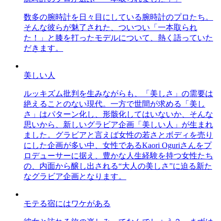
数多の腕時計を日々目にしている腕時計のプロたち。
そんな彼らが魅了された、ついつい「一本取られ
た！」と膝を打ったモデルについて、熱く語っていた
だきます。
美しい人
ルッキズム批判を生みながらも、「美しさ」の需要は
絶えることのない現代。一方で世間が求める「美し
さ」はパターン化し、形骸化してはいないか、そんな
思いから、新しいグラビア企画「美しい人」が生まれ
ました。グラビアと言えば女性の若さとボディを売り
にした企画が多い中、女性であるKaori Oguriさんをプ
ロデューサーに据え、豊かな人生経験を持つ女性たち
の、内面から醸し出される“大人の美しさ”に迫る新た
なグラビア企画となります。
モテる宿にはワケがある