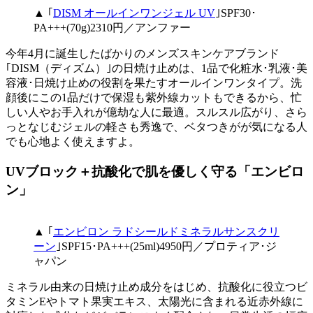
▲ ｢
DISM オールインワンジェル UV
｣SPF30･
PA+++(70g)2310円／アンファー
今年4月に誕生したばかりのメンズスキンケアブランド
｢DISM（ディズム）｣の日焼け止めは、1品で化粧水･乳液･美
容液･日焼け止めの役割を果たすオールインワンタイプ。洗
顔後にこの1品だけで保湿も紫外線カットもできるから、忙
しい人やお手入れが億劫な人に最適。スルスル広がり、さら
っとなじむジェルの軽さも秀逸で、ベタつきがが気になる人
でも心地よく使えますよ。
UVブロック＋抗酸化で肌を優しく守る「エンビロ
ン」
▲ ｢
エンビロン ラドシールドミネラルサンスクリ
ーン
｣SPF15･PA+++(25ml)4950円／プロティア･ジ
ャパン
ミネラル由来の日焼け止め成分をはじめ、抗酸化に役立つビ
タミンEやトマト果実エキス、太陽光に含まれる近赤外線に