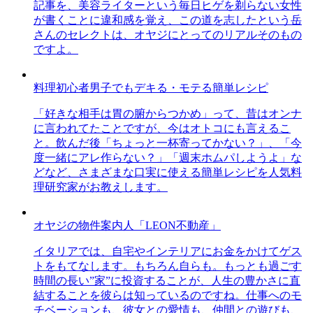
記事を、美容ライターという毎日ヒゲを剃らない女性
が書くことに違和感を覚え、この道を志したという岳
さんのセレクトは、オヤジにとってのリアルそのもの
ですよ。
料理初心者男子でもデキる・モテる簡単レシピ
「好きな相手は胃の腑からつかめ」って、昔はオンナ
に言われてたことですが、今はオトコにも言えるこ
と。飲んだ後「ちょっと一杯寄ってかない？」、「今
度一緒にアレ作らない？」「週末ホムパしようよ」な
どなど、さまざまな口実に使える簡単レシピを人気料
理研究家がお教えします。
オヤジの物件案内人「LEON不動産」
イタリアでは、自宅やインテリアにお金をかけてゲス
トをもてなします。もちろん自らも。もっとも過ごす
時間の長い”家”に投資することが、人生の豊かさに直
結することを彼らは知っているのですね。仕事へのモ
チベーションも、彼女との愛情も、仲間との遊びも、