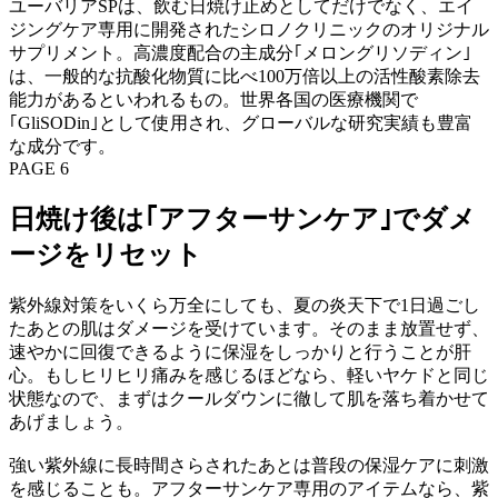
ユーバリアSPは、飲む日焼け止めとしてだけでなく、エイ
ジングケア専用に開発されたシロノクリニックのオリジナル
サプリメント。高濃度配合の主成分｢メロングリソディン｣
は、一般的な抗酸化物質に比べ100万倍以上の活性酸素除去
能力があるといわれるもの。世界各国の医療機関で
｢GliSODin｣として使用され、グローバルな研究実績も豊富
な成分です。
PAGE 6
日焼け後は｢アフターサンケア｣でダメ
ージをリセット
紫外線対策をいくら万全にしても、夏の炎天下で1日過ごし
たあとの肌はダメージを受けています。そのまま放置せず、
速やかに回復できるように保湿をしっかりと行うことが肝
心。もしヒリヒリ痛みを感じるほどなら、軽いヤケドと同じ
状態なので、まずはクールダウンに徹して肌を落ち着かせて
あげましょう。
強い紫外線に長時間さらされたあとは普段の保湿ケアに刺激
を感じることも。アフターサンケア専用のアイテムなら、紫