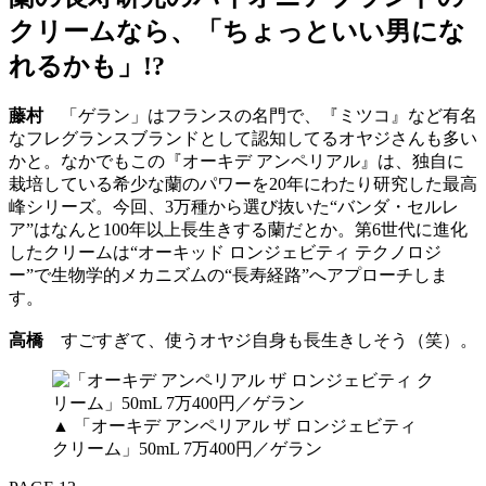
クリームなら、「ちょっといい男にな
れるかも」!?
藤村
「ゲラン」はフランスの名門で、『ミツコ』など有名
なフレグランスブランドとして認知してるオヤジさんも多い
かと。なかでもこの『オーキデ アンペリアル』は、独自に
栽培している希少な蘭のパワーを20年にわたり研究した最高
峰シリーズ。今回、3万種から選び抜いた“バンダ・セルレ
ア”はなんと100年以上長生きする蘭だとか。第6世代に進化
したクリームは“オーキッド ロンジェビティ テクノロジ
ー”で生物学的メカニズムの“長寿経路”へアプローチしま
す。
高橋
すごすぎて、使うオヤジ自身も長生きしそう（笑）。
▲ 「オーキデ アンペリアル ザ ロンジェビティ
クリーム」50mL 7万400円／ゲラン