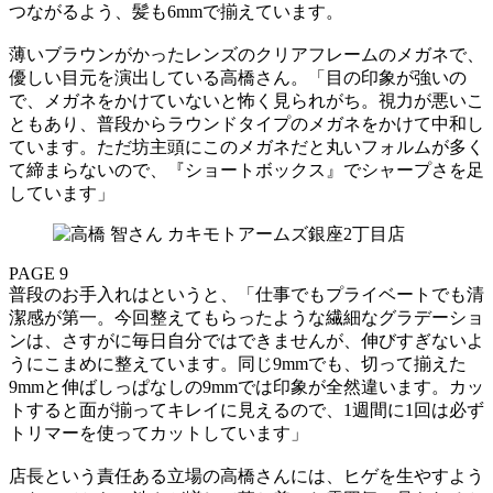
つながるよう、髪も6mmで揃えています。
薄いブラウンがかったレンズのクリアフレームのメガネで、
優しい目元を演出している高橋さん。「目の印象が強いの
で、メガネをかけていないと怖く見られがち。視力が悪いこ
ともあり、普段からラウンドタイプのメガネをかけて中和し
ています。ただ坊主頭にこのメガネだと丸いフォルムが多く
て締まらないので、『ショートボックス』でシャープさを足
しています」
PAGE 9
普段のお手入れはというと、「仕事でもプライベートでも清
潔感が第一。今回整えてもらったような繊細なグラデーショ
ンは、さすがに毎日自分ではできませんが、伸びすぎないよ
うにこまめに整えています。同じ9mmでも、切って揃えた
9mmと伸ばしっぱなしの9mmでは印象が全然違います。カッ
トすると面が揃ってキレイに見えるので、1週間に1回は必ず
トリマーを使ってカットしています」
店長という責任ある立場の高橋さんには、ヒゲを生やすよう