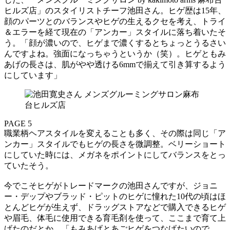
ヒルズ店」のスタイリストチーフ池田さん。ヒゲ歴は15年、
顔のパーツとのバランスやヒゲの生えるクセを考え、トライ
＆エラーを経て現在の「アンカー」スタイルに落ち着いたそ
う。「顔が濃いので、ヒゲまで濃くするとちょっとうるさい
んですよね。強面になっちゃうというか（笑）。ヒゲともみ
あげの長さは、肌がやや透ける6mmで揃えて引き算するよう
にしています」
PAGE 5
職業柄ヘアスタイルを変えることも多く、その際は同じ「ア
ンカー」スタイルでもヒゲの長さを微調整。ベリーショート
にしていた時には、メガネをポイントにしてバランスをとっ
ていたそう。
今でこそヒゲがトレードマークの池田さんですが、ジョニ
ー・デップやブラッド・ピットのヒゲに憧れた10代の頃はほ
とんどヒゲが生えず、ドラッグストアなどで購入できるヒゲ
や眉毛、体毛に使用できる育毛剤を使って、ここまで育て上
げたのだとか。「もみあげとあごヒゲをつなげたいので、