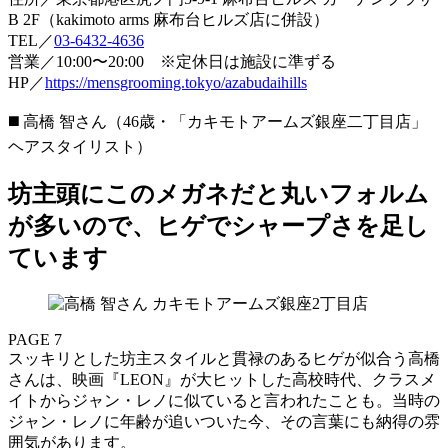
B 2F（kakimoto arms 麻布台ヒルズ店に併設）
TEL／
03-6432-4636
営業／10:00〜20:00 ※定休日は施設に準ずる
HP／
https://mensgrooming.tokyo/azabudaihills
◼️ 高橋 智さん（46歳・「カキモトアームズ銀座二丁目店」
ヘアスタイリスト）
坊主頭にこのメガネだと丸いフォルム
が多いので、ヒゲでシャープさを足し
ています
PAGE 7
スッキリとした坊主スタイルと貫禄のあるヒゲが似合う高橋
さんは、映画『LEON』が大ヒットした高校時代、クラスメ
イトからジャン・レノに似ていると言われたことも。当時の
ジャン・レノに年齢が追いついた今、その言葉にも納得の雰
囲気があります。