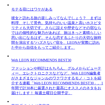
モテる宿にはワケがある
彼女と訪れる旅の楽しみってなんでしょう？ まずは
料理、そして景色。気持ちのいい温泉と高いホスピタ
リティも大切です。さらに設えや歴史などその宿なら
ではの個性的な魅力があれば、旅はきっと素晴らしい
思い出になるはず。そんな恋するふたりの大切な旅時
間を演出する“ハズさない”宿を、LEONが実際に訪れ
た中から自信をもってご紹介します。
Web LEON RECOMMENDS BEST30
ファッションや時計はもちろん、グルメからビューテ
ィー、エレクトロニクスなどなど、Web LEON編集者
がさまざまなジャンルのワクワクするモノ・コトを紹
介する連載「Web LEON RECOMMENDS BEST30」。1
年間で計30本に厳選された最高にオススメのネタをお
届けします！ 毎週土曜日公開予定。