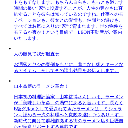
トをもてなします。もちろん自らも。もっとも過ごす
時間の長い”家”に投資することが、人生の豊かさに直
結することを彼らは知っているのですね。仕事へのモ
チベーションも、彼女との愛情も、仲間との遊びも、
すべてはお気に入りの”家”で育まれます。世の物件を
モテるか否か！という目線で、LEON不動産がご案内
いたします。
人の服見て我が服直せ
お洒落オヤジの実例をもとに、着こなし術とキーとな
るアイテム、そしてその演出効果をお伝えします。
山本益博のラーメン革命！
日本初の料理評論家、山本益博さんはいま、ラーメン
が「美味しい革命」の渦中にあると言います。長らく
B級グルメとして愛されてきたラーメンは、ミシュラ
ンも認める一流の料理へと変貌を遂げつつあります。
新時代に向けて群雄割拠する街のラーメン店を巨匠自
らが実食リポートする連載です。