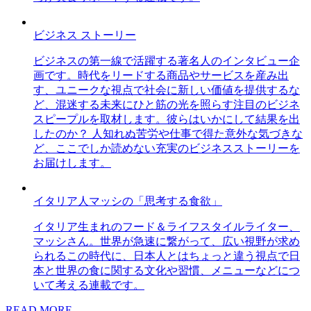
ビジネス ストーリー
ビジネスの第一線で活躍する著名人のインタビュー企
画です。時代をリードする商品やサービスを産み出
す、ユニークな視点で社会に新しい価値を提供するな
ど、混迷する未来にひと筋の光を照らす注目のビジネ
スピープルを取材します。彼らはいかにして結果を出
したのか？ 人知れぬ苦労や仕事で得た意外な気づきな
ど、ここでしか読めない充実のビジネスストーリーを
お届けします。
イタリア人マッシの「思考する食欲」
イタリア生まれのフード＆ライフスタイルライター、
マッシさん。世界が急速に繋がって、広い視野が求め
られるこの時代に、日本人とはちょっと違う視点で日
本と世界の食に関する文化や習慣、メニューなどにつ
いて考える連載です。
READ MORE