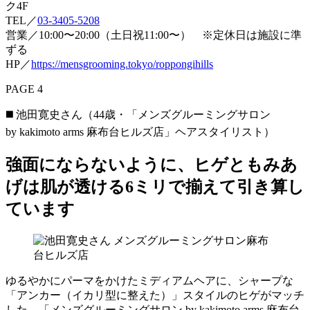
ク4F
TEL／
03-3405-5208
営業／10:00〜20:00（土日祝11:00〜） ※定休日は施設に準
ずる
HP／
https://mensgrooming.tokyo/roppongihills
PAGE 4
◼️ 池田寛史さん（44歳・「メンズグルーミングサロン
by kakimoto arms 麻布台ヒルズ店」ヘアスタイリスト）
強面にならないように、ヒゲともみあ
げは肌が透ける6ミリで揃えて引き算し
ています
ゆるやかにパーマをかけたミディアムヘアに、シャープな
「アンカー（イカリ型に整えた）」スタイルのヒゲがマッチ
した、「メンズグルーミングサロン by kakimoto arms 麻布台