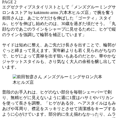
PAGE 2
エグゼクティブスタイリストとして「メンズグルーミングサ
ロン＆ストア by kakimoto arms 六本木ヒルズ店」で腕を奮う
前田さんは、あごヒゲだけを伸ばした「ゴーティ」スタイ
ル。ヒゲを伸ばし始めたのは、30歳を過ぎた頃だそう。「丸
顔なのであごのラインをシャープに見せるために、ヒゲで縦
のラインを強調して輪郭を補正しています」
サイドは短めに整え、あご先だけ長さを出すことで、輪郭が
ぐっと締まって見えます。実年齢よりも若く見られがちなの
で、ヒゲによって貫禄を出す狙いもあるのだとか。華やかな
ジャケットスタイルも、さり気なく大人の余裕を醸し出して
います。
普段のお手入れは、ヒゲのない部分を毎朝シェーバーで剃
り、無精ヒゲに見えないように週に1度はハサミやバリカン
を使って長さを調整。「ヒゲがある分、ヘアスタイルはもみ
あげや耳周り、襟足をスッキリとさせて清潔感をキープする
ように心がけています。部分的に生え揃わなかったり、ムラ