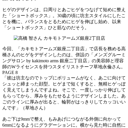
ヒゲのデザインは、口周りとあごヒゲをつなげて短めに整え
た「ショートボックス」。30歳の頃に坊主スタイルにしたこ
とを機に、バランスをとるためにヒゲを伸ばし始め、以来
「ショートボックス」ひと筋なのだそう。
今回、「カキモトアームズ銀座二丁目店」で店長を務める高
橋さんのヒゲをデザインしたのは、併設の「メンズグルーミ
ングサロン by kakimoto arms 銀座二丁目店」の美容師と理容
師のWライセンスを持つスタイリストチーフ草地永倫さん。
PAGE 8
「彼は坊主なのでトップにボリュームがなく、あごに向けて
シュッと締まった顔型。ヒゲまで短くすると、無精ヒゲっぽ
く見えてしまうんですよね。そこで、一度しっかり伸ばして
もらってから、厚みをもたせるようにデザインしました。あ
ごのラインに厚みが出ると、輪郭がはっきりしてカッコいい
んです」（草地さん）
あご下は9mmで整え、もみあげにつながる外側に向かって
6mmになるようにグラデーションに。横から見た時に自然に