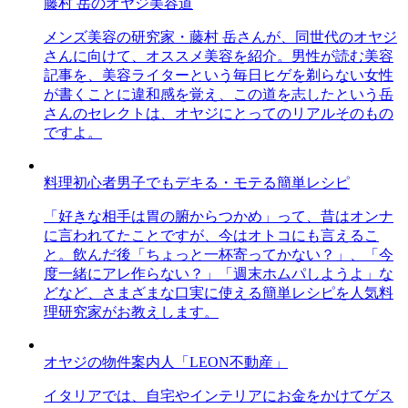
藤村 岳のオヤジ美容道
メンズ美容の研究家・藤村 岳さんが、同世代のオヤジ
さんに向けて、オススメ美容を紹介。男性が読む美容
記事を、美容ライターという毎日ヒゲを剃らない女性
が書くことに違和感を覚え、この道を志したという岳
さんのセレクトは、オヤジにとってのリアルそのもの
ですよ。
料理初心者男子でもデキる・モテる簡単レシピ
「好きな相手は胃の腑からつかめ」って、昔はオンナ
に言われてたことですが、今はオトコにも言えるこ
と。飲んだ後「ちょっと一杯寄ってかない？」、「今
度一緒にアレ作らない？」「週末ホムパしようよ」な
どなど、さまざまな口実に使える簡単レシピを人気料
理研究家がお教えします。
オヤジの物件案内人「LEON不動産」
イタリアでは、自宅やインテリアにお金をかけてゲス