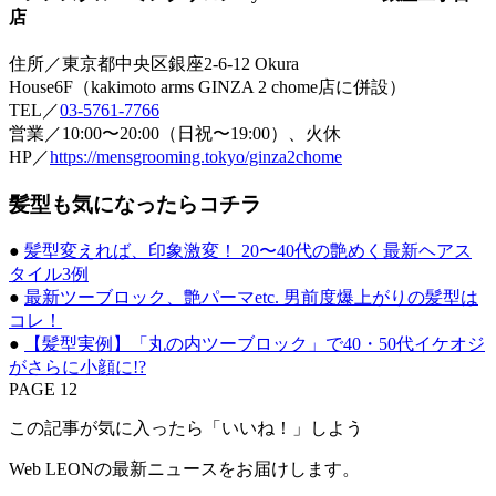
店
住所／東京都中央区銀座2-6-12 Okura
House6F（kakimoto arms GINZA 2 chome店に併設）
TEL／
03-5761-7766
営業／10:00〜20:00（日祝〜19:00）、火休
HP／
https://mensgrooming.tokyo/ginza2chome
髪型も気になったらコチラ
●
髪型変えれば、印象激変！ 20〜40代の艶めく最新ヘアス
タイル3例
●
最新ツーブロック、艶パーマetc. 男前度爆上がりの髪型は
コレ！
●
【髪型実例】「丸の内ツーブロック」で40・50代イケオジ
がさらに小顔に!?
PAGE 12
この記事が気に入ったら「いいね！」しよう
Web LEONの最新ニュースをお届けします。