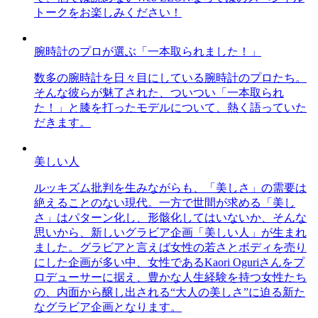
トークをお楽しみください！
腕時計のプロが選ぶ「一本取られました！」
数多の腕時計を日々目にしている腕時計のプロたち。
そんな彼らが魅了された、ついつい「一本取られ
た！」と膝を打ったモデルについて、熱く語っていた
だきます。
美しい人
ルッキズム批判を生みながらも、「美しさ」の需要は
絶えることのない現代。一方で世間が求める「美し
さ」はパターン化し、形骸化してはいないか、そんな
思いから、新しいグラビア企画「美しい人」が生まれ
ました。グラビアと言えば女性の若さとボディを売り
にした企画が多い中、女性であるKaori Oguriさんをプ
ロデューサーに据え、豊かな人生経験を持つ女性たち
の、内面から醸し出される“大人の美しさ”に迫る新た
なグラビア企画となります。