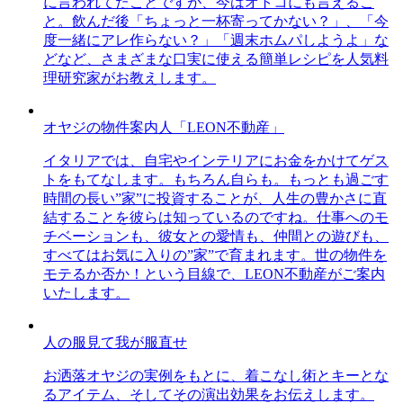
に言われてたことですが、今はオトコにも言えるこ
と。飲んだ後「ちょっと一杯寄ってかない？」、「今
度一緒にアレ作らない？」「週末ホムパしようよ」な
どなど、さまざまな口実に使える簡単レシピを人気料
理研究家がお教えします。
オヤジの物件案内人「LEON不動産」
イタリアでは、自宅やインテリアにお金をかけてゲス
トをもてなします。もちろん自らも。もっとも過ごす
時間の長い”家”に投資することが、人生の豊かさに直
結することを彼らは知っているのですね。仕事へのモ
チベーションも、彼女との愛情も、仲間との遊びも、
すべてはお気に入りの”家”で育まれます。世の物件を
モテるか否か！という目線で、LEON不動産がご案内
いたします。
人の服見て我が服直せ
お洒落オヤジの実例をもとに、着こなし術とキーとな
るアイテム、そしてその演出効果をお伝えします。