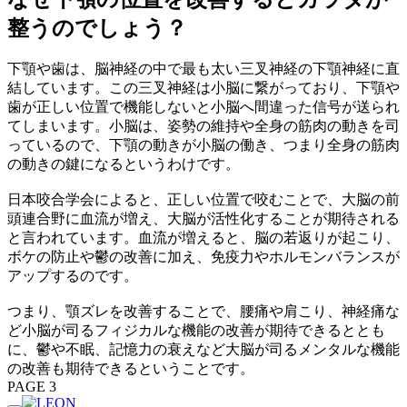
整うのでしょう？
下顎や歯は、脳神経の中で最も太い三叉神経の下顎神経に直
結しています。この三叉神経は小脳に繋がっており、下顎や
歯が正しい位置で機能しないと小脳へ間違った信号が送られ
てしまいます。小脳は、姿勢の維持や全身の筋肉の動きを司
っているので、下顎の動きが小脳の働き、つまり全身の筋肉
の動きの鍵になるというわけです。
日本咬合学会によると、正しい位置で咬むことで、大脳の前
頭連合野に血流が増え、大脳が活性化することが期待される
と言われています。血流が増えると、脳の若返りが起こり、
ボケの防止や鬱の改善に加え、免疫力やホルモンバランスが
アップするのです。
つまり、顎ズレを改善することで、腰痛や肩こり、神経痛な
ど小脳が司るフィジカルな機能の改善が期待できるととも
に、鬱や不眠、記憶力の衰えなど大脳が司るメンタルな機能
の改善も期待できるということです。
PAGE 3