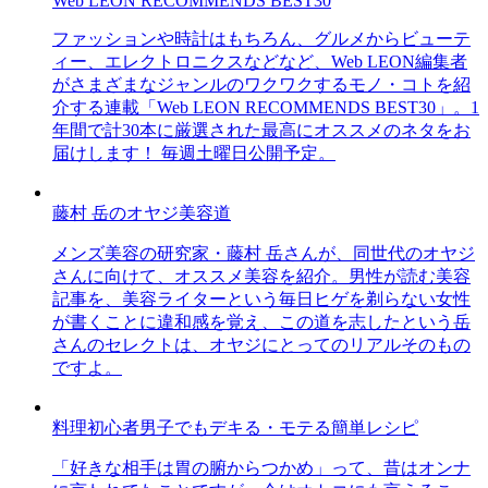
Web LEON RECOMMENDS BEST30
ファッションや時計はもちろん、グルメからビューテ
ィー、エレクトロニクスなどなど、Web LEON編集者
がさまざまなジャンルのワクワクするモノ・コトを紹
介する連載「Web LEON RECOMMENDS BEST30」。1
年間で計30本に厳選された最高にオススメのネタをお
届けします！ 毎週土曜日公開予定。
藤村 岳のオヤジ美容道
メンズ美容の研究家・藤村 岳さんが、同世代のオヤジ
さんに向けて、オススメ美容を紹介。男性が読む美容
記事を、美容ライターという毎日ヒゲを剃らない女性
が書くことに違和感を覚え、この道を志したという岳
さんのセレクトは、オヤジにとってのリアルそのもの
ですよ。
料理初心者男子でもデキる・モテる簡単レシピ
「好きな相手は胃の腑からつかめ」って、昔はオンナ