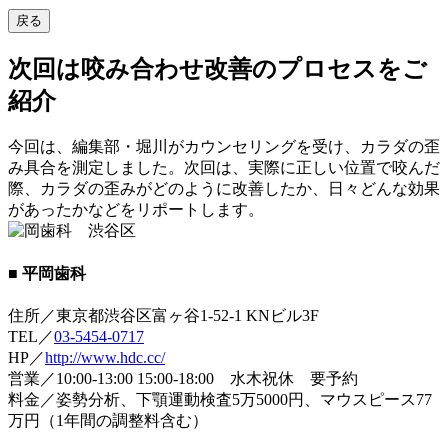
戻る
次回は咬み合わせ改善のプロセスをご
紹介
今回は、編集部・堀川がカウンセリングを受け、カラダの歪
み具合を測定しました。次回は、実際に正しい位置で咬んだ
際、カラダの歪みがどのように改善したか、日々どんな効果
があったかなどをリポートします。
■ 平岡歯科
住所／東京都渋谷区富ヶ谷1-52-1 KNビル3F
TEL／
03-5454-0717
HP／
http://www.hdc.cc/
営業／10:00-13:00 15:00-18:00 水木祝休 要予約
料金／姿勢分析、下顎運動検査5万5000円、マウスピース77
万円（1年間の調整料含む）