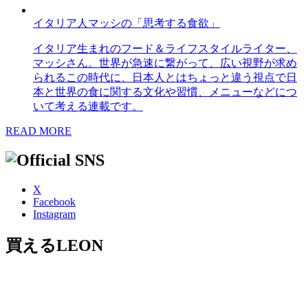
イタリア人マッシの「思考する食欲」
イタリア生まれのフード＆ライフスタイルライター、
マッシさん。世界が急速に繋がって、広い視野が求め
られるこの時代に、日本人とはちょっと違う視点で日
本と世界の食に関する文化や習慣、メニューなどにつ
いて考える連載です。
READ MORE
X
Facebook
Instagram
買えるLEON