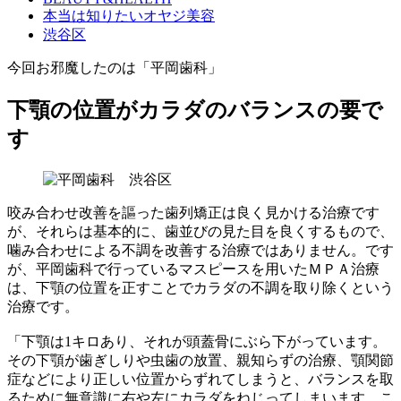
本当は知りたいオヤジ美容
渋谷区
今回お邪魔したのは「平岡歯科」
下顎の位置がカラダのバランスの要で
す
咬み合わせ改善を謳った歯列矯正は良く見かける治療です
が、それらは基本的に、歯並びの見た目を良くするもので、
噛み合わせによる不調を改善する治療ではありません。です
が、平岡歯科で行っているマスピースを用いたＭＰＡ治療
は、下顎の位置を正すことでカラダの不調を取り除くという
治療です。
「下顎は1キロあり、それが頭蓋骨にぶら下がっています。
その下顎が歯ぎしりや虫歯の放置、親知らずの治療、顎関節
症などにより正しい位置からずれてしまうと、バランスを取
るために無意識に右や左にカラダをねじってしまいます。こ