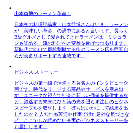
山本益博のラーメン革命！
日本初の料理評論家、山本益博さんはいま、ラーメン
が「美味しい革命」の渦中にあると言います。長らく
B級グルメとして愛されてきたラーメンは、ミシュラ
ンも認める一流の料理へと変貌を遂げつつあります。
新時代に向けて群雄割拠する街のラーメン店を巨匠自
らが実食リポートする連載です。
ビジネス ストーリー
ビジネスの第一線で活躍する著名人のインタビュー企
画です。時代をリードする商品やサービスを産み出
す、ユニークな視点で社会に新しい価値を提供するな
ど、混迷する未来にひと筋の光を照らす注目のビジネ
スピープルを取材します。彼らはいかにして結果を出
したのか？ 人知れぬ苦労や仕事で得た意外な気づきな
ど、ここでしか読めない充実のビジネスストーリーを
お届けします。