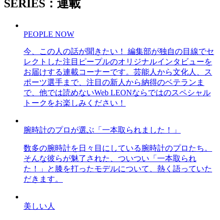
SERIES：連載
PEOPLE NOW
今、この人の話が聞きたい！ 編集部が独自の目線でセ
レクトした注目ピープルのオリジナルインタビューを
お届けする連載コーナーです。芸能人から文化人、ス
ポーツ選手まで、注目の新人から納得のベテランま
で、他では読めないWeb LEONならではのスペシャル
トークをお楽しみください！
腕時計のプロが選ぶ「一本取られました！」
数多の腕時計を日々目にしている腕時計のプロたち。
そんな彼らが魅了された、ついつい「一本取られ
た！」と膝を打ったモデルについて、熱く語っていた
だきます。
美しい人