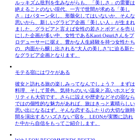
ルッキズム批判を生みながらも、「美しさ」の需要は
絶えることのない現代。一方で世間が求める「美し
さ」はパターン化し、形骸化してはいないか、そんな
思いから、新しいグラビア企画「美しい人」が生まれ
ました。グラビアと言えば女性の若さとボディを売り
にした企画が多い中、女性であるKaori Oguriさんをプ
ロデューサーに据え、豊かな人生経験を持つ女性たち
の、内面から醸し出される“大人の美しさ”に迫る新た
なグラビア企画となります。
モテる宿にはワケがある
彼女と訪れる旅の楽しみってなんでしょう？ まずは
料理、そして景色。気持ちのいい温泉と高いホスピタ
リティも大切です。さらに設えや歴史などその宿なら
ではの個性的な魅力があれば、旅はきっと素晴らしい
思い出になるはず。そんな恋するふたりの大切な旅時
間を演出する“ハズさない”宿を、LEONが実際に訪れ
た中から自信をもってご紹介します。