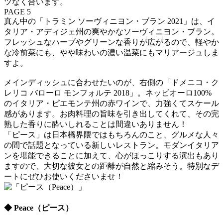
ツなく合います。
PAGE 5
真ん中の「トラミン ソーヴィニヨン・ブラン 2021」は、イ
タリア・アディジェ州の爽やかなソーヴィニヨン・ブラン。
フレッシュなハーブやグリーンな香りが広がるので、軽やか
な冷前菜にも、やや味わいの濃い温菜にもマリアージュしま
すよ。
メインディッシュに合わせたいのが、右側の「ドメニコ・ク
レリコ バローロ モンフォルテ 2018」。ネッビオーロ100%
のイタリア・ピエモンテ州の赤ワインで、力強くてスケール
感があります。お肉料理の旨味を引き出してくれて、その完
熟した香りに酔いしれることは間違いありません！
「ピース」は日本橋界隈ではもちろんのこと、グルメな人々
の間で話題となっている新しいレストラン。モダンイタリア
ンを堪能できることに加えて、心がほっこりする演出もあり
ますので、大切な彼女との距離が自然と縮みそう。特別なデ
ートにぜひお使いくださいませ！
◆ Peace（ピース）