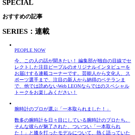
SPECIAL
おすすめの記事
SERIES：連載
PEOPLE NOW
今、この人の話が聞きたい！ 編集部が独自の目線でセ
レクトした注目ピープルのオリジナルインタビューを
お届けする連載コーナーです。芸能人から文化人、ス
ポーツ選手まで、注目の新人から納得のベテランま
で、他では読めないWeb LEONならではのスペシャル
トークをお楽しみください！
腕時計のプロが選ぶ「一本取られました！」
数多の腕時計を日々目にしている腕時計のプロたち。
そんな彼らが魅了された、ついつい「一本取られ
た！」と膝を打ったモデルについて、熱く語っていた