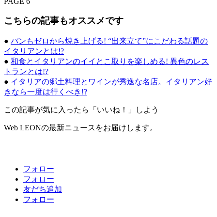
PAGE 6
こちらの記事もオススメです
●
パンもゼロから焼き上げる! “出来立て”にこだわる話題の
イタリアンとは!?
●
和食とイタリアンのイイとこ取りを楽しめる! 異色のレス
トランとは!?
●
イタリアの郷土料理とワインが秀逸な名店。イタリアン好
きなら一度は行くべき!?
この記事が気に入ったら「いいね！」しよう
Web LEONの最新ニュースをお届けします。
フォロー
フォロー
友だち追加
フォロー