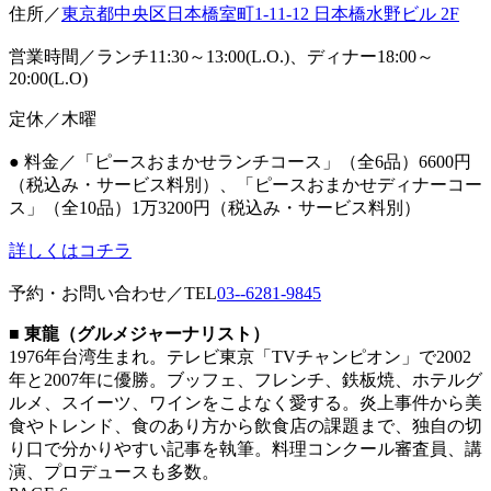
住所／
東京都中央区日本橋室町1-11-12 日本橋水野ビル 2F
営業時間／ランチ11:30～13:00(L.O.)、ディナー18:00～
20:00(L.O)
定休／木曜
● 料金／「ピースおまかせランチコース」（全6品）6600円
（税込み・サービス料別）、「ピースおまかせディナーコー
ス」（全10品）1万3200円（税込み・サービス料別）
詳しくはコチラ
予約・お問い合わせ／TEL
03--6281-9845
■ 東龍（グルメジャーナリスト）
1976年台湾生まれ。テレビ東京「TVチャンピオン」で2002
年と2007年に優勝。ブッフェ、フレンチ、鉄板焼、ホテルグ
ルメ、スイーツ、ワインをこよなく愛する。炎上事件から美
食やトレンド、食のあり方から飲食店の課題まで、独自の切
り口で分かりやすい記事を執筆。料理コンクール審査員、講
演、プロデュースも多数。