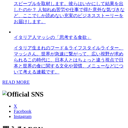
スピープルを取材します。彼らはいかにして結果を出
したのか？ 人知れぬ苦労や仕事で得た意外な気づきな
ど、ここでしか読めない充実のビジネスストーリーを
お届けします。
イタリア人マッシの「思考する食欲」
イタリア生まれのフード＆ライフスタイルライター、
マッシさん。世界が急速に繋がって、広い視野が求め
られるこの時代に、日本人とはちょっと違う視点で日
本と世界の食に関する文化や習慣、メニューなどにつ
いて考える連載です。
READ MORE
X
Facebook
Instagram