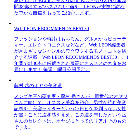
思い出になるはず。そんな恋するふたりの大切な旅時
間を演出する“ハズさない”宿を、LEONが実際に訪れ
た中から自信をもってご紹介します。
Web LEON RECOMMENDS BEST30
ファッションや時計はもちろん、グルメからビューテ
ィー、エレクトロニクスなどなど、Web LEON編集者
がさまざまなジャンルのワクワクするモノ・コトを紹
介する連載「Web LEON RECOMMENDS BEST30」。1
年間で計30本に厳選された最高にオススメのネタをお
届けします！ 毎週土曜日公開予定。
藤村 岳のオヤジ美容道
メンズ美容の研究家・藤村 岳さんが、同世代のオヤジ
さんに向けて、オススメ美容を紹介。男性が読む美容
記事を、美容ライターという毎日ヒゲを剃らない女性
が書くことに違和感を覚え、この道を志したという岳
さんのセレクトは、オヤジにとってのリアルそのもの
ですよ。