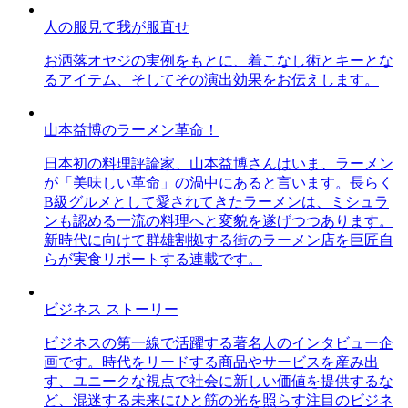
人の服見て我が服直せ
お洒落オヤジの実例をもとに、着こなし術とキーとな
るアイテム、そしてその演出効果をお伝えします。
山本益博のラーメン革命！
日本初の料理評論家、山本益博さんはいま、ラーメン
が「美味しい革命」の渦中にあると言います。長らく
B級グルメとして愛されてきたラーメンは、ミシュラ
ンも認める一流の料理へと変貌を遂げつつあります。
新時代に向けて群雄割拠する街のラーメン店を巨匠自
らが実食リポートする連載です。
ビジネス ストーリー
ビジネスの第一線で活躍する著名人のインタビュー企
画です。時代をリードする商品やサービスを産み出
す、ユニークな視点で社会に新しい価値を提供するな
ど、混迷する未来にひと筋の光を照らす注目のビジネ