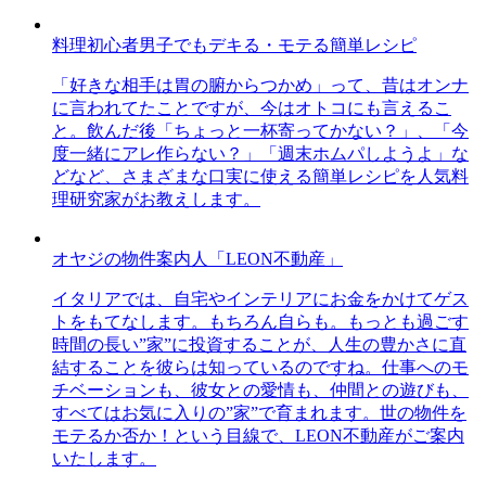
料理初心者男子でもデキる・モテる簡単レシピ
「好きな相手は胃の腑からつかめ」って、昔はオンナ
に言われてたことですが、今はオトコにも言えるこ
と。飲んだ後「ちょっと一杯寄ってかない？」、「今
度一緒にアレ作らない？」「週末ホムパしようよ」な
どなど、さまざまな口実に使える簡単レシピを人気料
理研究家がお教えします。
オヤジの物件案内人「LEON不動産」
イタリアでは、自宅やインテリアにお金をかけてゲス
トをもてなします。もちろん自らも。もっとも過ごす
時間の長い”家”に投資することが、人生の豊かさに直
結することを彼らは知っているのですね。仕事へのモ
チベーションも、彼女との愛情も、仲間との遊びも、
すべてはお気に入りの”家”で育まれます。世の物件を
モテるか否か！という目線で、LEON不動産がご案内
いたします。