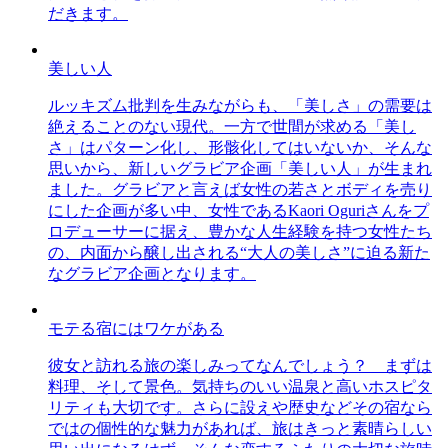
だきます。
美しい人
ルッキズム批判を生みながらも、「美しさ」の需要は
絶えることのない現代。一方で世間が求める「美し
さ」はパターン化し、形骸化してはいないか、そんな
思いから、新しいグラビア企画「美しい人」が生まれ
ました。グラビアと言えば女性の若さとボディを売り
にした企画が多い中、女性であるKaori Oguriさんをプ
ロデューサーに据え、豊かな人生経験を持つ女性たち
の、内面から醸し出される“大人の美しさ”に迫る新た
なグラビア企画となります。
モテる宿にはワケがある
彼女と訪れる旅の楽しみってなんでしょう？ まずは
料理、そして景色。気持ちのいい温泉と高いホスピタ
リティも大切です。さらに設えや歴史などその宿なら
ではの個性的な魅力があれば、旅はきっと素晴らしい