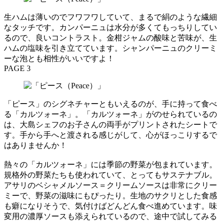
生ハムは薄いのでフワフワしていて、まるで絹のような繊細
なタッチです。カンパーニュは水分が多くてもっちりしてい
るので、良いコントラスト。金柑ジャムの酸味と苦味が、生
ハムの塩味を引き立てています。シャンパーニュのクリーミ
ーな泡とも相性がいいですよ！
PAGE 3
「ピース」のシグネチャーともいえるのが、手に持って食べ
る「カルツォーネ」。「カルツォーネ」がのせられているの
は、大島シェフのお子さんの両手がプリントされたシートで
す。手から手へと渡される感じがして、心がほっこりするで
はありませんか！
熱々の「カルツォーネ」には季節の野菜が包まれています。
規格外の野菜たちも使われていて、とってもサステナブル。
アサリのベシャメルソース＝クリームソースは非常にクリー
ミーで、野菜の滋味にもぴったり。生地のサクリとした食感
も癖になりそうで、気付けばどんどん食べ進めています。味
変用の濃厚ソースも添えられているので、途中で試してみる