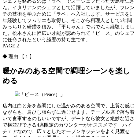
シェフを務めるのは「ラペ」でスーシェフだった大島孝仁さ
ん。イタリアンのシェフとして活躍していましたが、フレン
チの技術を学ぶために「ラペ」へ入社します。サービスを1
年経験してソムリエも取得し、そこから料理人として5年間
みっちりと研鑽を積み、「平ちゃん」でおでんも経験しまし
た。松本さんに幅広い才能が認められて「ピース」のシェフ
に任命されたという経歴の持ち主です。
PAGE 2
◆ 理由 【１】
暖かみのある空間で調理シーンを楽し
める
店内は白と茶を基調にした温かみのある空間で、上質な感じ
ながらも、肩ひじ張らずに過ごせます。テーブル席で落ち着
いて食事するのもいいですが、デートなら彼女と絶妙な近さ
で横並びできる4席限定のカウンターがオススメです。ハイ
チェアなので、広々としたオープンキッチンをよく見渡せ