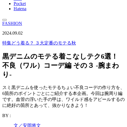
Pocket
Hatena
FASHION
2024.09.02
特集
どう着る？ ３大定番のモテる秋
黒デニムのモテる着こなしテク6選！
不良（ワル）コーデ編 その３ -腕まわ
り-
スミ黒デニムを使ったモテるちょい不良コーデの作り方を、
6箇所のポイントごとにご紹介する本企画。今回は腕周り編
です。血管の浮いた手の甲は、ワイルド感をアピールするの
に絶好の箇所とあって、抜かりなきよう！
BY :
文／安岡将文