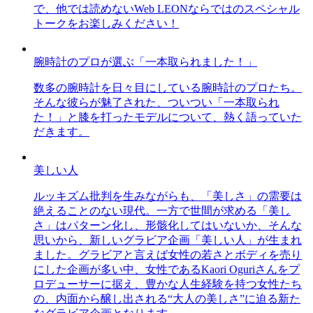
で、他では読めないWeb LEONならではのスペシャル
トークをお楽しみください！
腕時計のプロが選ぶ「一本取られました！」
数多の腕時計を日々目にしている腕時計のプロたち。
そんな彼らが魅了された、ついつい「一本取られ
た！」と膝を打ったモデルについて、熱く語っていた
だきます。
美しい人
ルッキズム批判を生みながらも、「美しさ」の需要は
絶えることのない現代。一方で世間が求める「美し
さ」はパターン化し、形骸化してはいないか、そんな
思いから、新しいグラビア企画「美しい人」が生まれ
ました。グラビアと言えば女性の若さとボディを売り
にした企画が多い中、女性であるKaori Oguriさんをプ
ロデューサーに据え、豊かな人生経験を持つ女性たち
の、内面から醸し出される“大人の美しさ”に迫る新た