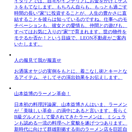
イタリアでは、自宅やインテリアにお金をかけてゲス
トをもてなします。もちろん自らも。もっとも過ごす
時間の長い”家”に投資することが、人生の豊かさに直
結することを彼らは知っているのですね。仕事へのモ
チベーションも、彼女との愛情も、仲間との遊びも、
すべてはお気に入りの”家”で育まれます。世の物件を
モテるか否か！という目線で、LEON不動産がご案内
いたします。
人の服見て我が服直せ
お洒落オヤジの実例をもとに、着こなし術とキーとな
るアイテム、そしてその演出効果をお伝えします。
山本益博のラーメン革命！
日本初の料理評論家、山本益博さんはいま、ラーメン
が「美味しい革命」の渦中にあると言います。長らく
B級グルメとして愛されてきたラーメンは、ミシュラ
ンも認める一流の料理へと変貌を遂げつつあります。
新時代に向けて群雄割拠する街のラーメン店を巨匠自