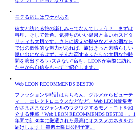
なグラビア企画となります。
モテる宿にはワケがある
彼女と訪れる旅の楽しみってなんでしょう？ まずは
料理、そして景色。気持ちのいい温泉と高いホスピタ
リティも大切です。さらに設えや歴史などその宿なら
ではの個性的な魅力があれば、旅はきっと素晴らしい
思い出になるはず。そんな恋するふたりの大切な旅時
間を演出する“ハズさない”宿を、LEONが実際に訪れ
た中から自信をもってご紹介します。
Web LEON RECOMMENDS BEST30
ファッションや時計はもちろん、グルメからビューテ
ィー、エレクトロニクスなどなど、Web LEON編集者
がさまざまなジャンルのワクワクするモノ・コトを紹
介する連載「Web LEON RECOMMENDS BEST30」。1
年間で計30本に厳選された最高にオススメのネタをお
届けします！ 毎週土曜日公開予定。