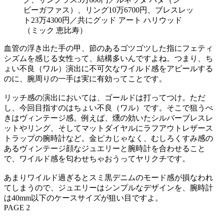
ビーガファス）、リング10万6700円、ブレスレッ
ト23万4300円／共にグッド アート ハリウッド
（ミック 恵比寿）
血管の浮き出た手の甲、節のあるゴツゴツした指にフェティ
シズムを感じる女性って、結構多いんですよね。つまり、ち
ょい不良（ワル）演出に不可欠なワイルド感をアピールする
のに、腕周りの一手は実に有効ってことです。
リッチ感の演出においては、ゴールドは打ってつけ。ただ
し、今回目指すのはちょい不良（ワル）です。そこで狙うべ
きはヴィンテージ感。例えば、燻の効いたシルバーブレスレ
ットやリング、そしてマットダイヤルにラフアウトレザース
トラップの腕時計など。金ピカじゃなく、むしろくすみ感の
あるヴィンテージ顔なジュエリーと腕時計を合わせること
で、ワイルド感を匂わせちゃおうってヤリクチです。
あまりワイルド過ぎるとスミ黒デニムのモード感が損なわれ
てしまうので、ジュエリーはシンプルなデザインを、腕時計
は40mm以下のケースサイズが狙い目ですよ。
PAGE 2