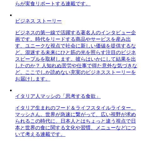
らが実食リポートする連載です。
ビジネス ストーリー
ビジネスの第一線で活躍する著名人のインタビュー企
画です。時代をリードする商品やサービスを産み出
す、ユニークな視点で社会に新しい価値を提供するな
ど、混迷する未来にひと筋の光を照らす注目のビジネ
スピープルを取材します。彼らはいかにして結果を出
したのか？ 人知れぬ苦労や仕事で得た意外な気づきな
ど、ここでしか読めない充実のビジネスストーリーを
お届けします。
イタリア人マッシの「思考する食欲」
イタリア生まれのフード＆ライフスタイルライター、
マッシさん。世界が急速に繋がって、広い視野が求め
られるこの時代に、日本人とはちょっと違う視点で日
本と世界の食に関する文化や習慣、メニューなどにつ
いて考える連載です。