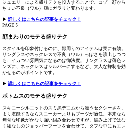
ジュエリーによる盛りテクを投入することで、コゾー顔から
ちょい不良（ワル）顔にガラリと変わります。
▶︎
詳しくはこちらの記事をチェック！
PAGE 5
顔まわりのモテる盛りテク
スタイルを印象付けるのに、顔周りのアイテムは実に有効。
サングラスやネックレスで不良（ワル）っぽさを演出しつつ
も、イカつい雰囲気になるのは御法度。サングラスは薄色レ
ンズに、ネックレスはシルバーにするなど、大人な抑制を効
かせるのがポイントです。
▶︎
詳しくはこちらの記事をチェック！
ボトムスのモテる盛りテク
スキニーシルエットのスミ黒デニムから漂うセクシーさを、
より堪能するならスニーカーよりもブーツが適任。本来なら
無骨な印象がかなり強い組み合わせですが、編み上げではな
く紐なしのジョッパーブーツを合わせて、タフな中にもエレ