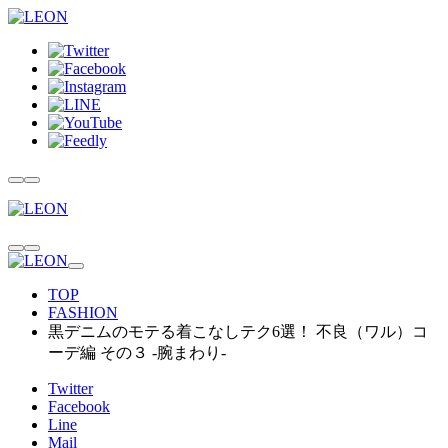
TOP
FASHION
黒デニムのモテる着こなしテク6選！ 不良（ワル）コ
ーデ編 その３ -腕まわり-
Twitter
Facebook
Line
Mail