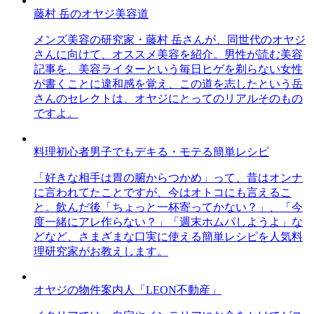
藤村 岳のオヤジ美容道
メンズ美容の研究家・藤村 岳さんが、同世代のオヤジ
さんに向けて、オススメ美容を紹介。男性が読む美容
記事を、美容ライターという毎日ヒゲを剃らない女性
が書くことに違和感を覚え、この道を志したという岳
さんのセレクトは、オヤジにとってのリアルそのもの
ですよ。
料理初心者男子でもデキる・モテる簡単レシピ
「好きな相手は胃の腑からつかめ」って、昔はオンナ
に言われてたことですが、今はオトコにも言えるこ
と。飲んだ後「ちょっと一杯寄ってかない？」、「今
度一緒にアレ作らない？」「週末ホムパしようよ」な
どなど、さまざまな口実に使える簡単レシピを人気料
理研究家がお教えします。
オヤジの物件案内人「LEON不動産」