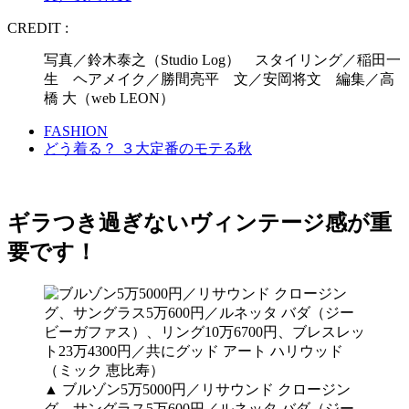
CREDIT :
写真／鈴木泰之（Studio Log） スタイリング／稲田一
生 ヘアメイク／勝間亮平 文／安岡将文 編集／高
橋 大（web LEON）
FASHION
どう着る？ ３大定番のモテる秋
ギラつき過ぎないヴィンテージ感が重
要です！
▲ ブルゾン5万5000円／リサウンド クロージン
グ、サングラス5万600円／ルネッタ バダ（ジー