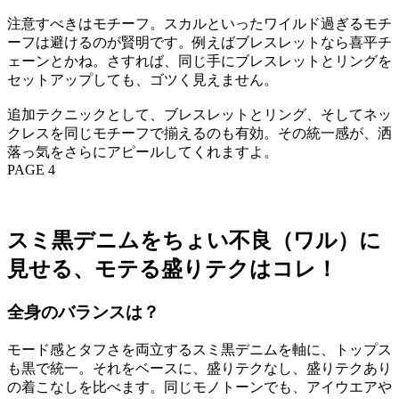
注意すべきはモチーフ。スカルといったワイルド過ぎるモチ
ーフは避けるのが賢明です。例えばブレスレットなら喜平チ
ェーンとかね。さすれば、同じ手にブレスレットとリングを
セットアップしても、ゴツく見えません。
追加テクニックとして、ブレスレットとリング、そしてネッ
クレスを同じモチーフで揃えるのも有効。その統一感が、洒
落っ気をさらにアピールしてくれますよ。
PAGE 4
スミ黒デニムをちょい不良（ワル）に
見せる、モテる盛りテクはコレ！
全身のバランスは？
モード感とタフさを両立するスミ黒デニムを軸に、トップス
も黒で統一。それをベースに、盛りテクなし、盛りテクあり
の着こなしを比べます。同じモノトーンでも、アイウエアや