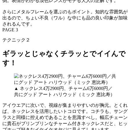
倒。表情がわかる淡色レンズがモテる大人の正解です。
さらにメタルフレームを選ぶのもポイント。知的な雰囲気が
出るので、ちょい不良（ワル）な中にも品の良い印象が加味
されるんです。
PAGE 3
テクニック２
ギラッとじゃなくチラッとでイイんで
す！
▲ ネックレス4万2900円、チャーム6万6000円／
共にグッド アート ハリウッド（ミック 恵比寿）
アイウエアに次いで、視線が集まりやすいのが胸元。とくれ
ば、ネックレスを活用したいトコロです。コチラも、サング
ラスと同様に控えめであることを意識すべし。幅広チェーン
に貴石がブリンブリンなチャーム付きネックレスだと、ヒッ
プホップ好きなイケイケオヤジに見えてしまいます。