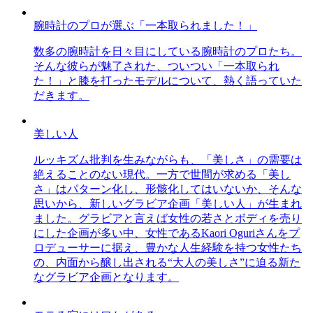
腕時計のプロが選ぶ「一本取られました！」
数多の腕時計を日々目にしている腕時計のプロたち。
そんな彼らが魅了された、ついつい「一本取られ
た！」と膝を打ったモデルについて、熱く語っていた
だきます。
美しい人
ルッキズム批判を生みながらも、「美しさ」の需要は
絶えることのない現代。一方で世間が求める「美し
さ」はパターン化し、形骸化してはいないか、そんな
思いから、新しいグラビア企画「美しい人」が生まれ
ました。グラビアと言えば女性の若さとボディを売り
にした企画が多い中、女性であるKaori Oguriさんをプ
ロデューサーに据え、豊かな人生経験を持つ女性たち
の、内面から醸し出される“大人の美しさ”に迫る新た
なグラビア企画となります。