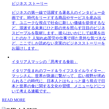
ビジネス ストーリー
ビジネスの第一線で活躍する著名人のインタビュー企
画です。時代をリードする商品やサービスを産み出
す、ユニークな視点で社会に新しい価値を提供するな
ど、混迷する未来にひと筋の光を照らす注目のビジネ
スピープルを取材します。彼らはいかにして結果を出
したのか？ 人知れぬ苦労や仕事で得た意外な気づきな
ど、ここでしか読めない充実のビジネスストーリーを
お届けします。
イタリア人マッシの「思考する食欲」
イタリア生まれのフード＆ライフスタイルライター、
マッシさん。世界が急速に繋がって、広い視野が求め
られるこの時代に、日本人とはちょっと違う視点で日
本と世界の食に関する文化や習慣、メニューなどにつ
いて考える連載です。
READ MORE