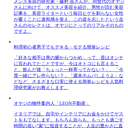
メンズ美容の研究家・藤村 岳さんが、同世代のオヤジ
さんに向けて、オススメ美容を紹介。男性が読む美容
記事を、美容ライターという毎日ヒゲを剃らない女性
が書くことに違和感を覚え、この道を志したという岳
さんのセレクトは、オヤジにとってのリアルそのもの
ですよ。
料理初心者男子でもデキる・モテる簡単レシピ
「好きな相手は胃の腑からつかめ」って、昔はオンナ
に言われてたことですが、今はオトコにも言えるこ
と。飲んだ後「ちょっと一杯寄ってかない？」、「今
度一緒にアレ作らない？」「週末ホムパしようよ」な
どなど、さまざまな口実に使える簡単レシピを人気料
理研究家がお教えします。
オヤジの物件案内人「LEON不動産」
イタリアでは、自宅やインテリアにお金をかけてゲス
トをもてなします。もちろん自らも。もっとも過ごす
時間の長い”家”に投資することが、人生の豊かさに直