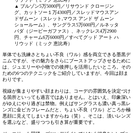
▲ ブルゾン5万5000円／リサウンド クロージン
グ、カットソー１万4300円／スレッドマウスアン
ドザムーン（スレット,マウス アンド ザ ムーン
ショールーム）、サングラス5万600円／ルネッタ
バダ（ジービーガファス）、ネックレス4万2900
円、チャーム6万6000円／すべてグッド アート ハ
リウッド（ミック 恵比寿）
単体でも洗練さとちょい不良（ワル）感を両立できる墨黒デ
ニムですが、その魅力をさらにブーストアップさせるために
は、ジュエリーや小物での後押しを活用したいところ。その
ための6つのテクニックをご紹介していますが、今回は顔ま
わりです。
視線が集まりやすい顔まわりは、コーデの雰囲気を決定づけ
る箇所といっても過言ではありません。とはいえ、印象深い
がゆえにやり過ぎは禁物。例えばサングラスも濃い真っ黒レ
ンズに金ピカフレームだと、ちょい不良（ワル）どころか極
悪顔に見えてしまいますからね（笑）。そこは、淡いレンズ
を選ぶなど、盛りつつも引き算が重要です。