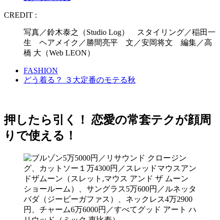
CREDIT :
写真／鈴木泰之（Studio Log） スタイリング／稲田一
生 ヘアメイク／勝間亮平 文／安岡将文 編集／高
橋 大（Web LEON）
FASHION
どう着る？ ３大定番のモテる秋
押したら引く！ 恋愛の常套テクが顔周
りで使える！