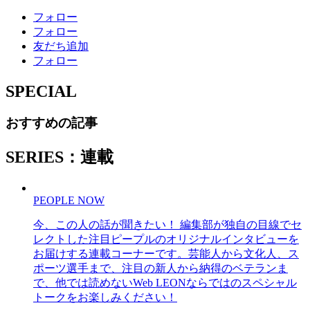
フォロー
フォロー
友だち追加
フォロー
SPECIAL
おすすめの記事
SERIES：連載
PEOPLE NOW
今、この人の話が聞きたい！ 編集部が独自の目線でセ
レクトした注目ピープルのオリジナルインタビューを
お届けする連載コーナーです。芸能人から文化人、ス
ポーツ選手まで、注目の新人から納得のベテランま
で、他では読めないWeb LEONならではのスペシャル
トークをお楽しみください！