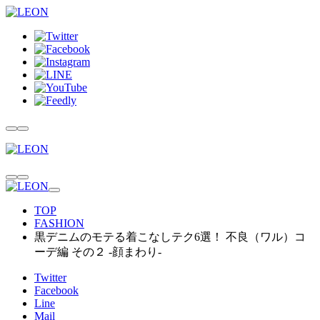
TOP
FASHION
黒デニムのモテる着こなしテク6選！ 不良（ワル）コ
ーデ編 その２ -顔まわり-
Twitter
Facebook
Line
Mail