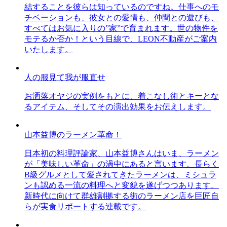
結することを彼らは知っているのですね。仕事へのモ
チベーションも、彼女との愛情も、仲間との遊びも、
すべてはお気に入りの”家”で育まれます。世の物件を
モテるか否か！という目線で、LEON不動産がご案内
いたします。
人の服見て我が服直せ
お洒落オヤジの実例をもとに、着こなし術とキーとな
るアイテム、そしてその演出効果をお伝えします。
山本益博のラーメン革命！
日本初の料理評論家、山本益博さんはいま、ラーメン
が「美味しい革命」の渦中にあると言います。長らく
B級グルメとして愛されてきたラーメンは、ミシュラ
ンも認める一流の料理へと変貌を遂げつつあります。
新時代に向けて群雄割拠する街のラーメン店を巨匠自
らが実食リポートする連載です。