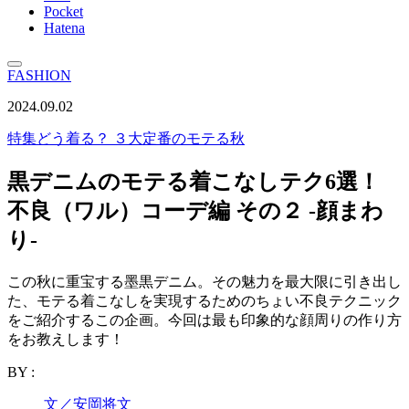
Pocket
Hatena
FASHION
2024.09.02
特集
どう着る？ ３大定番のモテる秋
黒デニムのモテる着こなしテク6選！
不良（ワル）コーデ編 その２ -顔まわ
り-
この秋に重宝する墨黒デニム。その魅力を最大限に引き出し
た、モテる着こなしを実現するためのちょい不良テクニック
をご紹介するこの企画。今回は最も印象的な顔周りの作り方
をお教えします！
BY :
文／安岡将文