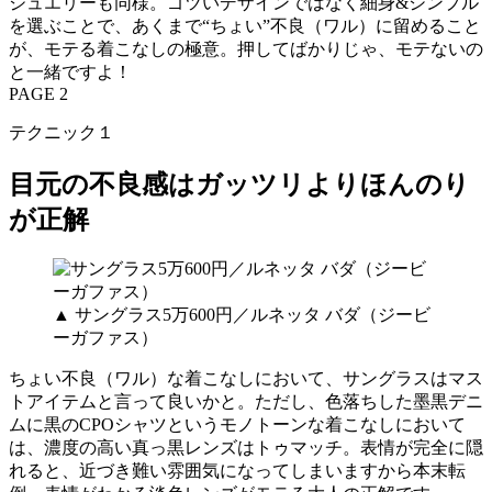
ジュエリーも同様。ゴツいデザインではなく細身&シンプル
を選ぶことで、あくまで“ちょい”不良（ワル）に留めること
が、モテる着こなしの極意。押してばかりじゃ、モテないの
と一緒ですよ！
PAGE 2
テクニック１
目元の不良感はガッツリよりほんのり
が正解
▲ サングラス5万600円／ルネッタ バダ（ジービ
ーガファス）
ちょい不良（ワル）な着こなしにおいて、サングラスはマス
トアイテムと言って良いかと。ただし、色落ちした墨黒デニ
ムに黒のCPOシャツというモノトーンな着こなしにおいて
は、濃度の高い真っ黒レンズはトゥマッチ。表情が完全に隠
れると、近づき難い雰囲気になってしまいますから本末転