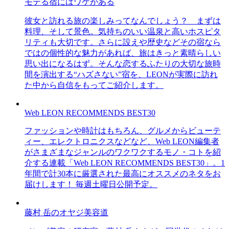
モテる宿にはワケがある
彼女と訪れる旅の楽しみってなんでしょう？ まずは
料理、そして景色。気持ちのいい温泉と高いホスピタ
リティも大切です。さらに設えや歴史などその宿なら
ではの個性的な魅力があれば、旅はきっと素晴らしい
思い出になるはず。そんな恋するふたりの大切な旅時
間を演出する“ハズさない”宿を、LEONが実際に訪れ
た中から自信をもってご紹介します。
Web LEON RECOMMENDS BEST30
ファッションや時計はもちろん、グルメからビューテ
ィー、エレクトロニクスなどなど、Web LEON編集者
がさまざまなジャンルのワクワクするモノ・コトを紹
介する連載「Web LEON RECOMMENDS BEST30」。1
年間で計30本に厳選された最高にオススメのネタをお
届けします！ 毎週土曜日公開予定。
藤村 岳のオヤジ美容道