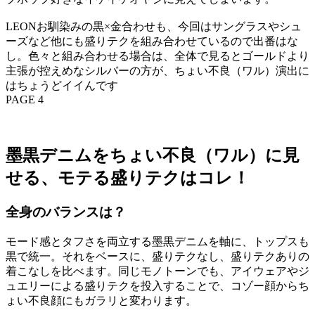
LEONお馴染みの黒×金合わせも、今回はサングラスやシュ
ーズなど他にも盛りテクを組み合わせているので出番はな
し。色々と組み合わせる場合は、全体で見るとゴールドより
主張が控えめなシルバーの方が、ちょい不良（ワル）演出に
はちょうどイイんです
PAGE 4
墨黒デニムをちょい不良（ワル）に見
せる、モテる盛りテクはコレ！
全身のバランスは？
モード感とタフさを両立する墨黒デニムを軸に、トップスも
黒で統一。それをベースに、盛りテクなし、盛りテクありの
着こなしを比べます。同じモノトーンでも、アイウェアやジ
ュエリーによる盛りテクを投入することで、コゾー顔からち
ょい不良顔にもガラリと変わります。