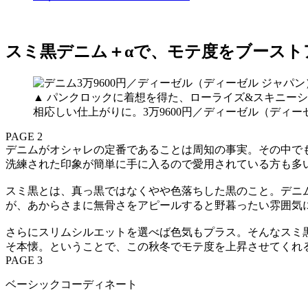
スミ黒デニム＋αで、モテ度をブースト
▲ パンクロックに着想を得た、ローライズ&スキニーシル
相応しい仕上がりに。3万9600円／ディーゼル（ディー
PAGE 2
デニムがオシャレの定番であることは周知の事実。その中で
洗練された印象が簡単に手に入るので愛用されている方も多
スミ黒とは、真っ黒ではなくやや色落ちした黒のこと。デニ
が、あからさまに無骨さをアピールすると野暮ったい雰囲気
さらにスリムシルエットを選べば色気もプラス。そんなスミ
そ本懐。ということで、この秋冬でモテ度を上昇させてくれ
PAGE 3
ベーシックコーディネート