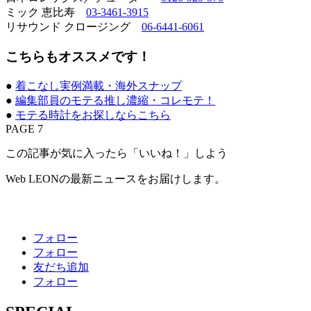
ミック 恵比寿
03-3461-3915
リサウンド クロージング
06-6441-6061
こちらもオススメです！
●
着こなし実例満載・海外スナップ
●
編集部員のモテる推し濃縮・コレモテ！
●
モテる時計をお探しならこちら
PAGE 7
この記事が気に入ったら「いいね！」しよう
Web LEONの最新ニュースをお届けします。
フォロー
フォロー
友だち追加
フォロー