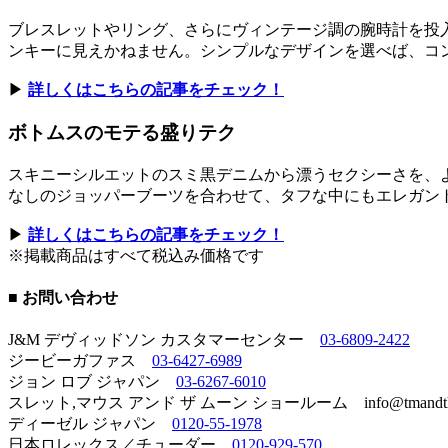
ブレスレットやリング、さらにヴィンテージ調の腕時計を投
ンキーに見えかねません。シンプルなデザインを選べば、コ
▶︎
詳しくはこちらの記事をチェック！
ボトムスのモテる盛りテク
スキニーシルエットのスミ黒デニムから漂うセクシーさを、
なしのジョッパーブーツを合わせて、タフな中にもエレガン
▶︎
詳しくはこちらの記事をチェック！
※掲載商品はすべて税込み価格です
■ お問い合わせ
J&M デヴィッドソン カスタマーセンター
03-6809-2422
ジービーガファス
03-6427-6989
ジョン ロブ ジャパン
03-6267-6010
スレット,マウス アンド ザ ムーン ショールーム info@tmandthe
ディーゼル ジャパン
0120-55-1978
日本ロレックス／チューダー
0120-929-570