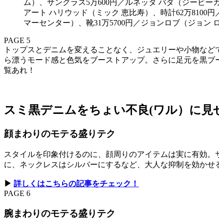
ム）、サングラス5万600円／ルネッタ バダ（ジービーガフ
アート ハリウッド（ミック 恵比寿）、時計62万8100
マーセンター）、靴31万5700円／ジョンロブ（ジョン 
PAGE 5
トップスとデニムを変えることなく、ジュエリーや小物など
ら漂うモード感と色気をブーストアップ。さらに足元を黒ブ
覧あれ！
スミ黒デニムをちょい不良(ワル）に見
顔まわりのモテる盛りテク
スタイルを印象付けるのに、顔周りのアイテムは実に有効。
に、ネックレスはシルバーにするなど、大人な抑制を効かせ
▶︎
詳しくはこちらの記事をチェック！
PAGE 6
腕まわりのモテる盛りテク