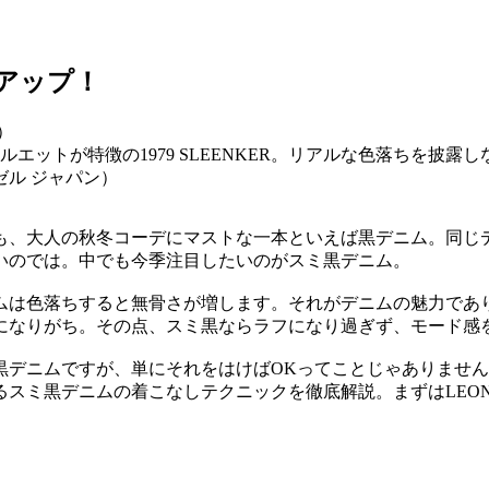
アップ！
エットが特徴の1979 SLEENKER。リアルな色落ちを披
ゼル ジャパン）
も、大人の秋冬コーデにマストな一本といえば黒デニム。同じ
いのでは。中でも今季注目したいのがスミ黒デニム。
ムは色落ちすると無骨さが増します。それがデニムの魅力であ
になりがち。その点、スミ黒ならラフになり過ぎず、モード感
黒デニムですが、単にそれをはけばOKってことじゃありませ
るスミ黒デニムの着こなしテクニックを徹底解説。まずはLEO