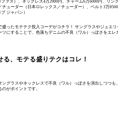
ァス）、ネックレス4万2900円、チャーム6万6000円、リング1
円／チューダー（日本ロレックス／チューダー）、ベルト3万8500
ロブ ジャパン）
で盛ったモテテク投入コーデがコチラ！ サングラスやジュエリ
ーツにすることで、色落ちデニムの不良（ワル）っぽさをエレ
せる、モテる盛りテクはコレ！
サングラスやネックレスで不良（ワル）っぽさを演出しつつも
るのがポイントです。