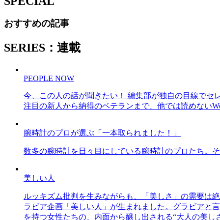
SPECIAL
おすすめの記事
SERIES：連載
PEOPLE NOW
今、この人の話が聞きたい！ 編集部が独自の目線でセ
注目の新人から納得のベテランまで、他では読めないWe
腕時計のプロが選ぶ「一本取られました！」
数多の腕時計を日々目にしている腕時計のプロたち。そ
美しい人
ルッキズム批判を生みながらも、「美しさ」の需要は絶
ラビア企画「美しい人」が生まれました。グラビアと言え
を持つ女性たちの、内面から醸し出される“大人の美し