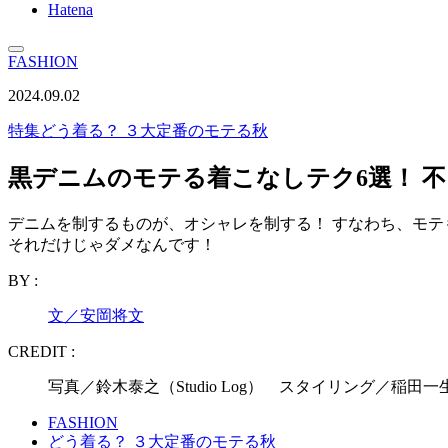
Hatena
FASHION
2024.09.02
特集
どう着る？ ３大定番のモテる秋
黒デニムのモテる着こなしテク6選！ 不
デニムを制するものが、オシャレを制する！ すなわち、モ
それだけじゃダメなんです！
BY :
文／安岡将文
CREDIT :
写真／鈴木泰之（Studio Log） スタイリング／稲田
FASHION
どう着る？ ３大定番のモテる秋