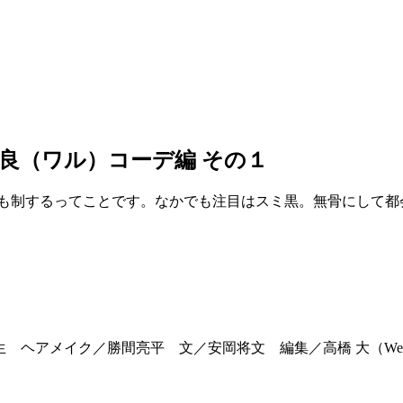
良（ワル）コーデ編 その１
テも制するってことです。なかでも注目はスミ黒。無骨にして都
一生 ヘアメイク／勝間亮平 文／安岡将文 編集／高橋 大（Web