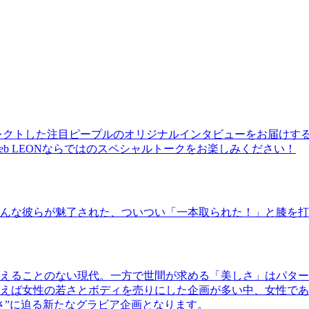
レクトした注目ピープルのオリジナルインタビューをお届けす
b LEONならではのスペシャルトークをお楽しみください！
んな彼らが魅了された、ついつい「一本取られた！」と膝を打
えることのない現代。一方で世間が求める「美しさ」はパター
ば女性の若さとボディを売りにした企画が多い中、女性であるKao
さ”に迫る新たなグラビア企画となります。