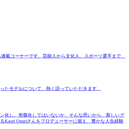
る連載コーナーです。芸能人から文化人、スポーツ選手まで、
ったモデルについて、熱く語っていただきます。
ン化し、形骸化してはいないか、そんな思いから、新しいグ
ri Oguriさんをプロデューサーに据え、豊かな人生経験