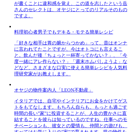
が書くことに違和感を覚え、この道を志したという岳
さんのセレクトは、オヤジにとってのリアルそのもの
ですよ。
料理初心者男子でもデキる・モテる簡単レシピ
「好きな相手は胃の腑からつかめ」って、昔はオンナ
に言われてたことですが、今はオトコにも言えるこ
と。飲んだ後「ちょっと一杯寄ってかない？」、「今
度一緒にアレ作らない？」「週末ホムパしようよ」な
どなど、さまざまな口実に使える簡単レシピを人気料
理研究家がお教えします。
オヤジの物件案内人「LEON不動産」
イタリアでは、自宅やインテリアにお金をかけてゲス
トをもてなします。もちろん自らも。もっとも過ごす
時間の長い”家”に投資することが、人生の豊かさに直
結することを彼らは知っているのですね。仕事へのモ
チベーションも、彼女との愛情も、仲間との遊びも、
すべてはお気に入りの”家”で育まれます。世の物件を