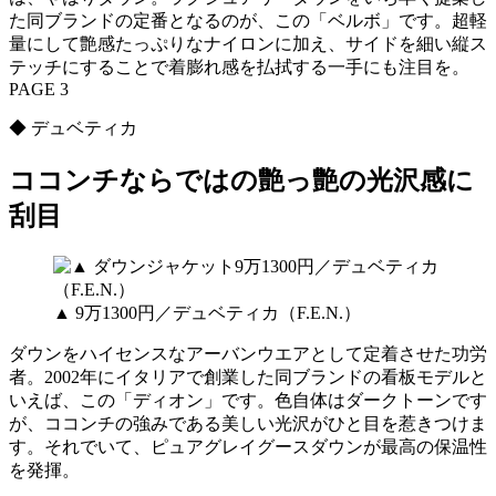
た同ブランドの定番となるのが、この「ベルボ」です。超軽
量にして艶感たっぷりなナイロンに加え、サイドを細い縦ス
テッチにすることで着膨れ感を払拭する一手にも注目を。
PAGE 3
◆ デュベティカ
ココンチならではの艶っ艶の光沢感に
刮目
▲ 9万1300円／デュベティカ（F.E.N.）
ダウンをハイセンスなアーバンウエアとして定着させた功労
者。2002年にイタリアで創業した同ブランドの看板モデルと
いえば、この「ディオン」です。色自体はダークトーンです
が、ココンチの強みである美しい光沢がひと目を惹きつけま
す。それでいて、ピュアグレイグースダウンが最高の保温性
を発揮。