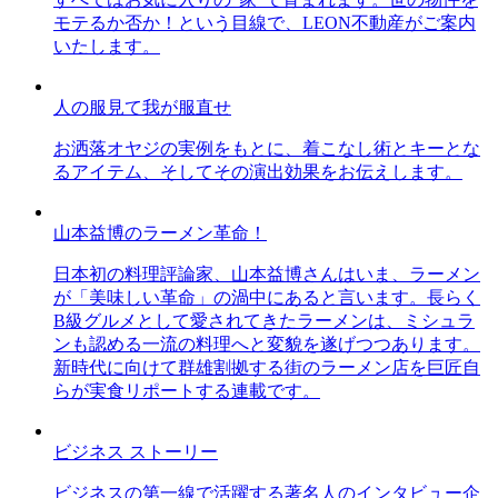
モテるか否か！という目線で、LEON不動産がご案内
いたします。
人の服見て我が服直せ
お洒落オヤジの実例をもとに、着こなし術とキーとな
るアイテム、そしてその演出効果をお伝えします。
山本益博のラーメン革命！
日本初の料理評論家、山本益博さんはいま、ラーメン
が「美味しい革命」の渦中にあると言います。長らく
B級グルメとして愛されてきたラーメンは、ミシュラ
ンも認める一流の料理へと変貌を遂げつつあります。
新時代に向けて群雄割拠する街のラーメン店を巨匠自
らが実食リポートする連載です。
ビジネス ストーリー
ビジネスの第一線で活躍する著名人のインタビュー企