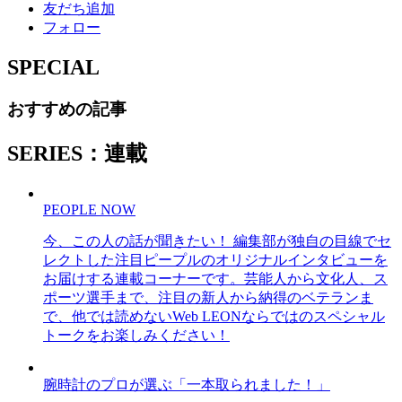
友だち追加
フォロー
SPECIAL
おすすめの記事
SERIES：連載
PEOPLE NOW
今、この人の話が聞きたい！ 編集部が独自の目線でセ
レクトした注目ピープルのオリジナルインタビューを
お届けする連載コーナーです。芸能人から文化人、ス
ポーツ選手まで、注目の新人から納得のベテランま
で、他では読めないWeb LEONならではのスペシャル
トークをお楽しみください！
腕時計のプロが選ぶ「一本取られました！」