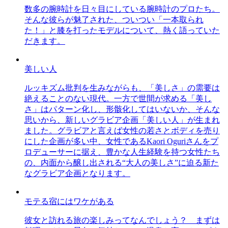
数多の腕時計を日々目にしている腕時計のプロたち。
そんな彼らが魅了された、ついつい「一本取られ
た！」と膝を打ったモデルについて、熱く語っていた
だきます。
美しい人
ルッキズム批判を生みながらも、「美しさ」の需要は
絶えることのない現代。一方で世間が求める「美し
さ」はパターン化し、形骸化してはいないか、そんな
思いから、新しいグラビア企画「美しい人」が生まれ
ました。グラビアと言えば女性の若さとボディを売り
にした企画が多い中、女性であるKaori Oguriさんをプ
ロデューサーに据え、豊かな人生経験を持つ女性たち
の、内面から醸し出される“大人の美しさ”に迫る新た
なグラビア企画となります。
モテる宿にはワケがある
彼女と訪れる旅の楽しみってなんでしょう？ まずは