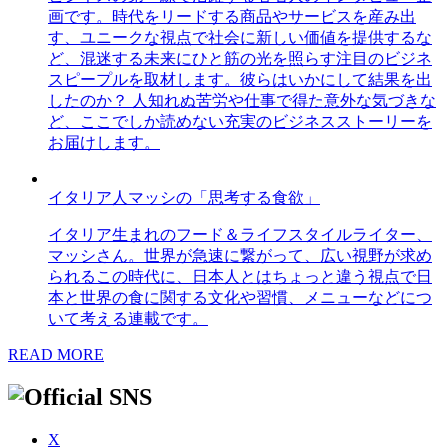
画です。時代をリードする商品やサービスを産み出
す、ユニークな視点で社会に新しい価値を提供するな
ど、混迷する未来にひと筋の光を照らす注目のビジネ
スピープルを取材します。彼らはいかにして結果を出
したのか？ 人知れぬ苦労や仕事で得た意外な気づきな
ど、ここでしか読めない充実のビジネスストーリーを
お届けします。
イタリア人マッシの「思考する食欲」
イタリア生まれのフード＆ライフスタイルライター、
マッシさん。世界が急速に繋がって、広い視野が求め
られるこの時代に、日本人とはちょっと違う視点で日
本と世界の食に関する文化や習慣、メニューなどにつ
いて考える連載です。
READ MORE
X