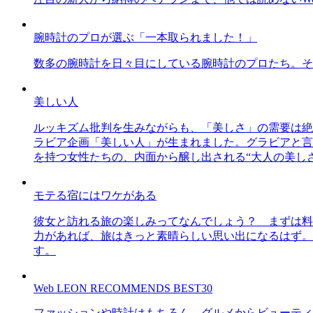
腕時計のプロが選ぶ「一本取られました！」
数多の腕時計を日々目にしている腕時計のプロたち。そ
美しい人
ルッキズム批判を生みながらも、「美しさ」の需要は絶
ラビア企画「美しい人」が生まれました。グラビアと言え
を持つ女性たちの、内面から醸し出される“大人の美し
モテる宿にはワケがある
彼女と訪れる旅の楽しみってなんでしょう？ まずは料
力があれば、旅はきっと素晴らしい思い出になるはず。
す。
Web LEON RECOMMENDS BEST30
ファッションや時計はもちろん、グルメからビューティー