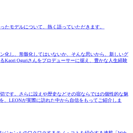
ったモデルについて、熱く語っていただきます。
ン化し、形骸化してはいないか、そんな思いから、新しいグ
ri Oguriさんをプロデューサーに据え、豊かな人生経験
切です。さらに設えや歴史などその宿ならではの個性的な魅
を、LEONが実際に訪れた中から自信をもってご紹介しま
まなジャンルのワクワクするモノ・コトを紹介する連載「Web