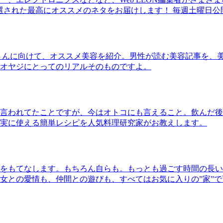
30本に厳選された最高にオススメのネタをお届けします！ 毎週土曜日
さんに向けて、オススメ美容を紹介。男性が読む美容記事を、
オヤジにとってのリアルそのものですよ。
言われてたことですが、今はオトコにも言えること。飲んだ後
実に使える簡単レシピを人気料理研究家がお教えします。
をもてなします。もちろん自らも。もっとも過ごす時間の長い
女との愛情も、仲間との遊びも、すべてはお気に入りの”家”