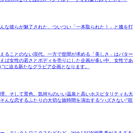
んな彼らが魅了された、ついつい「一本取られた！」と膝を打
えることのない現代。一方で世間が求める「美しさ」はパター
ば女性の若さとボディを売りにした企画が多い中、女性であるKao
さ”に迫る新たなグラビア企画となります。
理、そして景色。気持ちのいい温泉と高いホスピタリティも大
そんな恋するふたりの大切な旅時間を演出する“ハズさない”宿
、エレクトロニクスなどなど、Web LEON編集者がさまざ