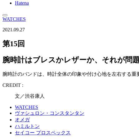
Hatena
WATCHES
2021.09.27
第15回
腕時計はブレスかレザーか、それが問
腕時計のバンドは、時計全体の印象や付け心地を左右する重
CREDIT :
文／渋谷康人
WATCHES
ヴァシュロン・コンスタンタン
オメガ
ハミルトン
セイコー プロスペックス