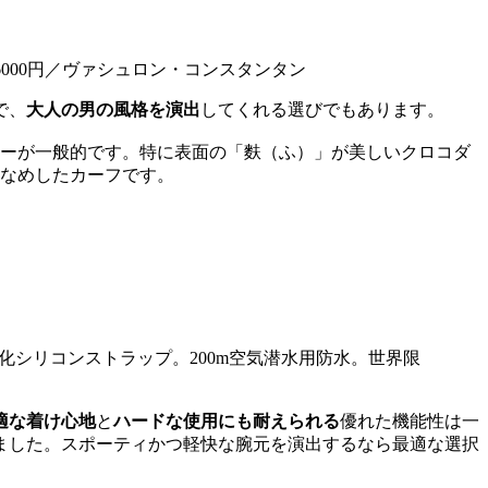
6000円／ヴァシュロン・コンスタンタン
で、
大人の男の風格を演出
してくれる選びでもあります。
ターが一般的です。特に表面の「麩（ふ）」が美しいクロコダ
をなめしたカーフです。
、強化シリコンストラップ。200m空気潜水用防水。世界限
適な着け心地
と
ハードな使用にも耐えられる
優れた機能性は一
ました。スポーティかつ軽快な腕元を演出するなら最適な選択