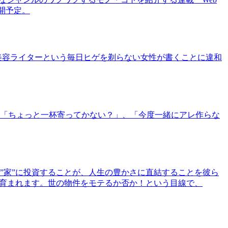
公開予定。
美容ライターという毎日ヒゲを剃らない女性が書くことに違和
「ちょっと一杯寄ってかない？」、「今度一緒にアレ作らな
”家”に投資することが、人生の豊かさに直結することを彼ら
で育まれます。世の物件をモテるか否か！という目線で、