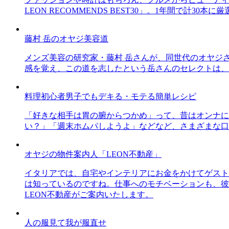
LEON RECOMMENDS BEST30」。1年間で計
藤村 岳のオヤジ美容道
メンズ美容の研究家・藤村 岳さんが、同世代のオヤジ
感を覚え、この道を志したという岳さんのセレクトは、
料理初心者男子でもデキる・モテる簡単レシピ
「好きな相手は胃の腑からつかめ」って、昔はオンナに
い？」「週末ホムパしようよ」などなど、さまざまな口
オヤジの物件案内人「LEON不動産」
イタリアでは、自宅やインテリアにお金をかけてゲスト
は知っているのですね。仕事へのモチベーションも、彼
LEON不動産がご案内いたします。
人の服見て我が服直せ