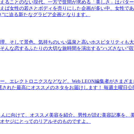
えることのない現代。一方で世間が求める「美しさ」はパター
ば女性の若さとボディを売りにした企画が多い中、女性であるKao
さ”に迫る新たなグラビア企画となります。
理、そして景色。気持ちのいい温泉と高いホスピタリティも大
そんな恋するふたりの大切な旅時間を演出する“ハズさない”宿
、エレクトロニクスなどなど、Web LEON編集者がさまざ
30本に厳選された最高にオススメのネタをお届けします！ 毎週土曜日
さんに向けて、オススメ美容を紹介。男性が読む美容記事を、
オヤジにとってのリアルそのものですよ。