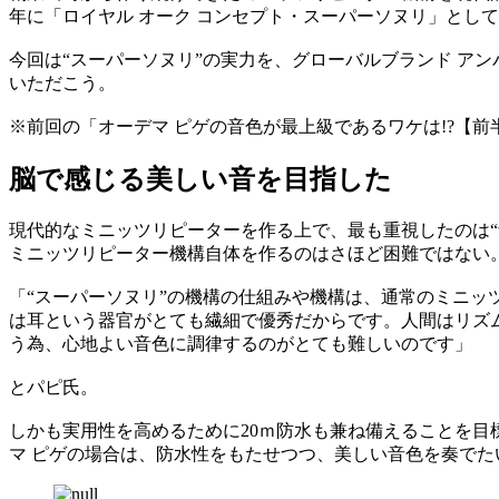
年に「ロイヤル オーク コンセプト・スーパーソヌリ」として
今回は“スーパーソヌリ”の実力を、グローバルブランド ア
いただこう。
※前回の「オーデマ ピゲの音色が最上級であるワケは!?【
脳で感じる美しい音を目指した
現代的なミニッツリピーターを作る上で、最も重視したのは“
ミニッツリピーター機構自体を作るのはさほど困難ではない
「“スーパーソヌリ”の機構の仕組みや機構は、通常のミニ
は耳という器官がとても繊細で優秀だからです。人間はリズ
う為、心地よい音色に調律するのがとても難しいのです」
とパピ氏。
しかも実用性を高めるために20ｍ防水も兼ね備えることを
マ ピゲの場合は、防水性をもたせつつ、美しい音色を奏で