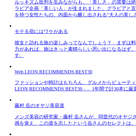
ルッキズム批判を生みながらも、「美しさ」の需要は絶
ラビア企画「美しい人」が生まれました。グラビアと言え
を持つ女性たちの、内面から醸し出される“大人の美し
モテる宿にはワケがある
彼女と訪れる旅の楽しみってなんでしょう？ まずは料
力があれば、旅はきっと素晴らしい思い出になるはず。
す。
Web LEON RECOMMENDS BEST30
ファッションや時計はもちろん、グルメからビューティー
LEON RECOMMENDS BEST30」。1年間で計
藤村 岳のオヤジ美容道
メンズ美容の研究家・藤村 岳さんが、同世代のオヤジ
感を覚え、この道を志したという岳さんのセレクトは、