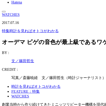
Hatena
WATCHES
2017.07.16
特集
時計を見ればオトコがわかる
オーデマ ピゲの音色が最上級であるワケ
BY :
文／篠田哲生
CREDIT :
写真／斎藤暁経 文／篠田哲生（時計ジャーナリスト）
時計を見ればオトコがわかる
FEATURE：特集
WATCHES
創業当時から作り続けてきたミニッツリピーター機構を現代的