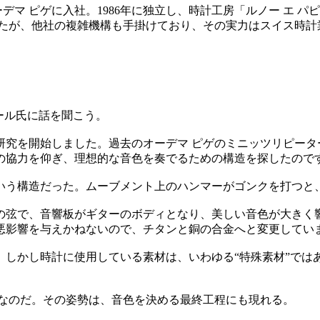
デマ ピゲに入社。1986年に独立し、時計工房「ルノー エ パ
としたが、他社の複雑機構も手掛けており、その実力はスイス時
ール氏に話を聞こう。
同研究を開始しました。過去のオーデマ ピゲのミニッツリピー
の協力を仰ぎ、理想的な音色を奏でるための構造を探したので
いう構造だった。ムーブメント上のハンマーがゴンクを打つと
の弦で、音響板がギターのボディとなり、美しい音色が大きく
悪影響を与えかねないので、チタンと銅の合金へと変更してい
。しかし時計に使用している素材は、いわゆる“特殊素材”では
となのだ。その姿勢は、音色を決める最終工程にも現れる。