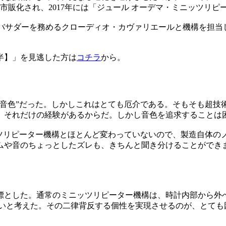
市販化され、2017年には「ジュール オーデマ・ミニッツリ
ンバサダーを務めるクローディオ・カヴァリエールと機構を担当し
前半】」を見逃した方は
コチラ
から。
音色”だった。しかしこれはとても厄介である。そもそも超技術
。それだけの経験があるからだ。しかし音色を追求することは
ッツリピーター機構とほとんど変わっていないので、製造自体の
ムや音のちょっとしたズレも、きちんと聞き分けることができ
目標とした。通常のミニッツリピーター機構は、時計内部から外
たいと考えた。その二律背反する個性を実現させるのが、とても