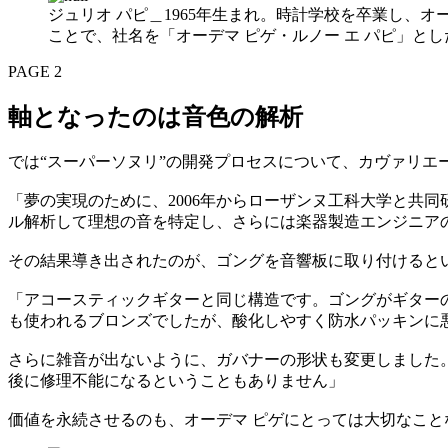
ジュリオ パピ＿1965年生まれ。時計学校を卒業し、オー
ことで、社名を「オーデマ ピゲ・ルノー エ パピ」
PAGE 2
軸となったのは音色の解析
では“スーパーソヌリ”の開発プロセスについて、カヴァリエ
「夢の実現のために、2006年からローザンヌ工科大学と共
ル解析して理想の音を特定し、さらには楽器製造エンジニア
その結果導き出されたのが、ゴングを音響板に取り付けると
「アコースティックギターと同じ構造です。ゴングがギター
も使われるブロンズでしたが、酸化しやすく防水パッキンに
さらに雑音が出ないように、ガバナーの形状も変更しました
後に修理不能になるということもありません」
価値を永続させるのも、オーデマ ピゲにとっては大切なこ