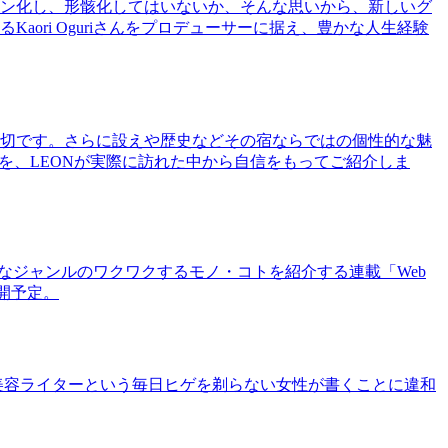
ン化し、形骸化してはいないか、そんな思いから、新しいグ
ri Oguriさんをプロデューサーに据え、豊かな人生経験
切です。さらに設えや歴史などその宿ならではの個性的な魅
を、LEONが実際に訪れた中から自信をもってご紹介しま
まなジャンルのワクワクするモノ・コトを紹介する連載「Web
公開予定。
美容ライターという毎日ヒゲを剃らない女性が書くことに違和