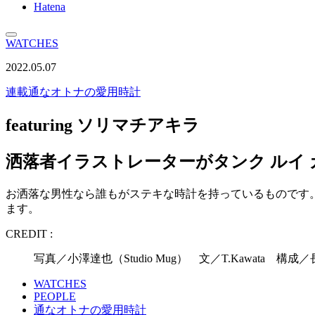
Hatena
WATCHES
2022.05.07
連載
通なオトナの愛用時計
featuring ソリマチアキラ
洒落者イラストレーターがタンク ルイ
お洒落な男性なら誰もがステキな時計を持っているものです
ます。
CREDIT :
写真／小澤達也（Studio Mug） 文／T.Kawata 構成
WATCHES
PEOPLE
通なオトナの愛用時計