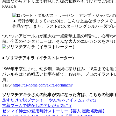
余談ながらアトリエで拝見した彼の私物をもうひとつご紹介
PAGE 6
▲ 時計が収まっていたのは、こんな上品なボックスで
作品です。また、ラストのスターリングシルバー製ブレ
ついついアピール力が絶大な一点豪華主義の時計に、心奪わ
前。今回のインタビューは、そんな大人のエレガンスをさり
● ソリマチアキラ（イラストレーター）
1966年東京生まれ。幼少期、新潟に移り住み、18歳まで
パレルをはじめ幅広い仕事を経て、1991年、プロのイラス
員。
HP／
https://tis-home.com/akira-sorimachi/
ソリマチアキラさんの記事が気になった方は、こちらの記事
足すだけで脱ブナン！ 「やんちゃアイテム」その2
古着ブームで懐かしのアレが人気に!?
ゼンマイ紳士の愛用時計ストーリー【芸人 屋敷裕政編】