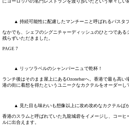
にヨーロッパの名門レストランを渡り歩いたという華々しい
▲ 持続可能性に配慮したマンチーニと呼ばれるパスタ
なかでも、シェフのシグニチャーディッシュのひとつである
残らずいただきました。
PAGE 7
▲ リッツラベルのシャンパーニュで乾杯！
ランチ後はそのまま屋上にあるOzonebarへ。香港で最も
港の街に着想を得たというユニークなカクテルをオーダーし
▲ 見た目も味わいも想像以上に攻め攻めなカクテルば
香港のスラムと呼ばれていた九龍城砦をイメージし、コーヒ
ルに出合えます。