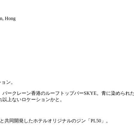
on, Hong
ション。
、パークレーン香港のルーフトップバーSKYE。青に染められ
れ以上ないロケーションかと。
lery」と共同開発したホテルオリジナルのジン「PL50」。