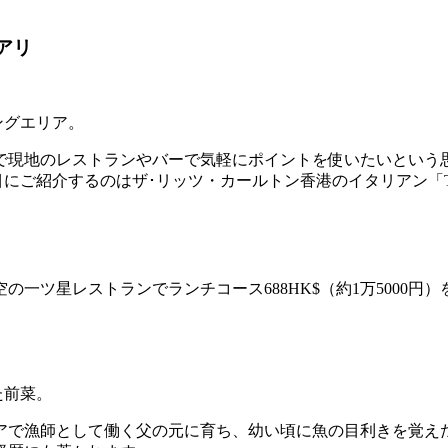
アリ
ングエリア。
で現地のレストランやバーで気軽にポイントを使いたいという
介するのはザ･リッツ・カールトン香港のイタリアン「Tosca d
一ツ星レストランでランチコース688HK$（約1万5000円
た前菜。
アで漁師として働く父の元に育ち、幼い頃に魚の目利きを覚え