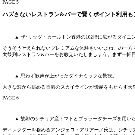
PAGE 5
ハズさないレストラン&バーで賢くポイント利用も
▲ ザ･リッツ・カールトン香港の102階に広がるダイニ
そうそう叶えられないプレミアムな体験もいいよね、の一方
太鼓判レストラン&バーをお教えいたしましょう。まず一軒目にご紹
▲ 思わず歓声が上がったダイナミックな景観。
大きな窓から眺める香港のスカイラインが優越をもたらす天空の
PAGE 6
▲ 故郷のシチリア産トマトとブッラータチーズを用い
ディレクターを務めるアンジェロ・アリアーノ氏は、シチリ