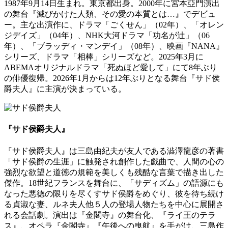
1987年9月14日生まれ。東京都出身。2000年に宮本亞門演出
の舞台『滅びかけた人類、その愛の本質とは…』でデビュ
ー。主な出演作に、ドラマ「ごくせん」（02年）、「オレン
ジデイズ」（04年）、NHK大河ドラマ「功名が辻」（06
年）、「ブラッディ・マンデイ」（08年）、映画『NANA』
シリーズ、ドラマ「相棒」シリーズなど。2025年3月に
ABEMAオリジナルドラマ「死ぬほど愛して」にて8年ぶり
の俳優復帰。2026年1月からは12年ぶりとなる舞台『サド侯
爵夫人』に主演が決まっている。
『サド侯爵夫人』
『サド侯爵夫人』は三島由紀夫が友人である澁澤龍彦の著書
「サド侯爵の生涯」に触発され創作した戯曲で、人間の心の
強烈な欲望と道徳の規範を美しくも残酷な言葉で描き出した
傑作。18世紀フランスを舞台に、「サディズム」の語源にも
なった悪徳の限りを尽くすサド侯爵をめぐり、彼を待ち続け
る貞淑な妻、ルネ夫人他５人の登場人物たちを中心に展開さ
れる会話劇。演出は『金閣寺』の舞台化、『ライ王のテラ
ス』、オペラ『金閣寺』『午後への曳航』を手がけ、三島作