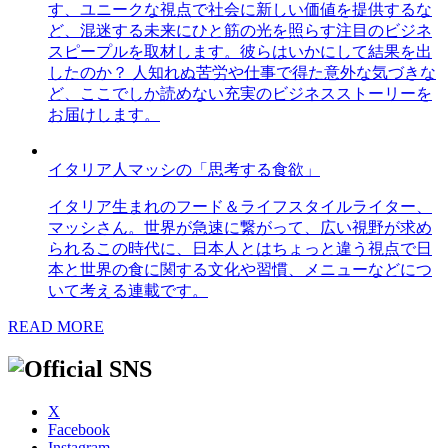
す、ユニークな視点で社会に新しい価値を提供するな
ど、混迷する未来にひと筋の光を照らす注目のビジネ
スピープルを取材します。彼らはいかにして結果を出
したのか？ 人知れぬ苦労や仕事で得た意外な気づきな
ど、ここでしか読めない充実のビジネスストーリーを
お届けします。
イタリア人マッシの「思考する食欲」
イタリア生まれのフード＆ライフスタイルライター、
マッシさん。世界が急速に繋がって、広い視野が求め
られるこの時代に、日本人とはちょっと違う視点で日
本と世界の食に関する文化や習慣、メニューなどにつ
いて考える連載です。
READ MORE
X
Facebook
Instagram