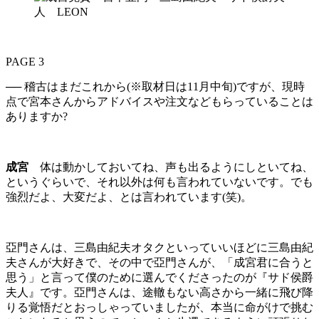
PAGE 3
── 稽古はまだこれから(※取材日は11月中旬)ですが、現時
点で宮本さんからアドバイスや注文などもらっていることは
ありますか?
成宮
体は動かしておいてね、声も出るようにしといてね、
というぐらいで、それ以外は何も言われていないです。でも
強烈だよ、大変だよ、とは言われています(笑)。
亞門さんは、三島由紀夫オタクといっていいほどに三島由紀
夫さんが大好きで、その中で亞門さんが、「成宮君に合うと
思う」と言って僕のために選んでくださったのが『サド侯爵
夫人』です。亞門さんは、途轍もない高さから一緒に飛び降
りる覚悟だとおっしゃっていましたが、本当に命がけで挑む