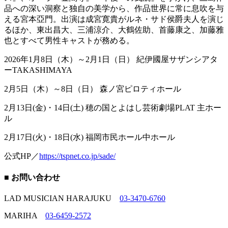
品への深い洞察と独自の美学から、作品世界に常に息吹を与
える宮本亞門。出演は成宮寛貴がルネ・サド侯爵夫人を演じ
るほか、東出昌大、三浦涼介、大鶴佐助、首藤康之、加藤雅
也とすべて男性キャストが務める。
2026年1月8日（木）～2月1日（日） 紀伊國屋サザンシアタ
ーTAKASHIMAYA
2月5日（木）～8日（日） 森ノ宮ピロティホール
2月13日(金)・14日(土) 穂の国とよはし芸術劇場PLAT 主ホー
ル
2月17日(火)・18日(水) 福岡市民ホール中ホール
公式HP／
https://tspnet.co.jp/sade/
■ お問い合わせ
LAD MUSICIAN HARAJUKU
03-3470-6760
MARIHA
03-6459-2572