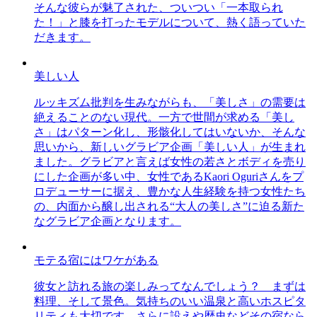
そんな彼らが魅了された、ついつい「一本取られ
た！」と膝を打ったモデルについて、熱く語っていた
だきます。
美しい人
ルッキズム批判を生みながらも、「美しさ」の需要は
絶えることのない現代。一方で世間が求める「美し
さ」はパターン化し、形骸化してはいないか、そんな
思いから、新しいグラビア企画「美しい人」が生まれ
ました。グラビアと言えば女性の若さとボディを売り
にした企画が多い中、女性であるKaori Oguriさんをプ
ロデューサーに据え、豊かな人生経験を持つ女性たち
の、内面から醸し出される“大人の美しさ”に迫る新た
なグラビア企画となります。
モテる宿にはワケがある
彼女と訪れる旅の楽しみってなんでしょう？ まずは
料理、そして景色。気持ちのいい温泉と高いホスピタ
リティも大切です。さらに設えや歴史などその宿なら