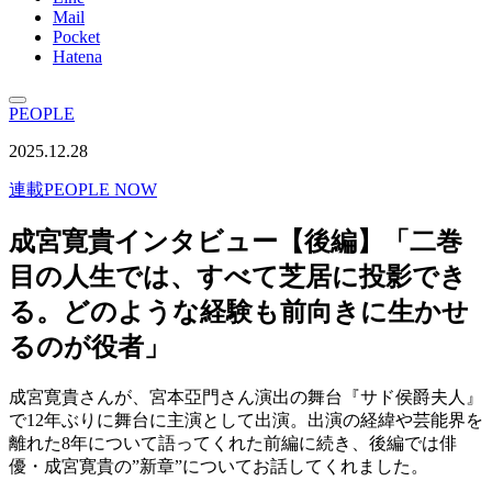
Mail
Pocket
Hatena
PEOPLE
2025.12.28
連載
PEOPLE NOW
成宮寛貴インタビュー【後編】「二巻
目の人生では、すべて芝居に投影でき
る。どのような経験も前向きに生かせ
るのが役者」
成宮寛貴さんが、宮本亞門さん演出の舞台『サド侯爵夫人』
で12年ぶりに舞台に主演として出演。出演の経緯や芸能界を
離れた8年について語ってくれた前編に続き、後編では俳
優・成宮寛貴の”新章”についてお話してくれました。