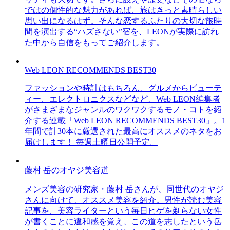
ではの個性的な魅力があれば、旅はきっと素晴らしい
思い出になるはず。そんな恋するふたりの大切な旅時
間を演出する“ハズさない”宿を、LEONが実際に訪れ
た中から自信をもってご紹介します。
Web LEON RECOMMENDS BEST30
ファッションや時計はもちろん、グルメからビューテ
ィー、エレクトロニクスなどなど、Web LEON編集者
がさまざまなジャンルのワクワクするモノ・コトを紹
介する連載「Web LEON RECOMMENDS BEST30」。1
年間で計30本に厳選された最高にオススメのネタをお
届けします！ 毎週土曜日公開予定。
藤村 岳のオヤジ美容道
メンズ美容の研究家・藤村 岳さんが、同世代のオヤジ
さんに向けて、オススメ美容を紹介。男性が読む美容
記事を、美容ライターという毎日ヒゲを剃らない女性
が書くことに違和感を覚え、この道を志したという岳