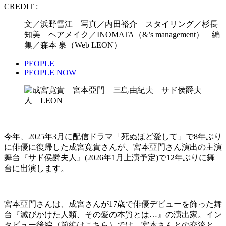
CREDIT :
文／浜野雪江 写真／内田裕介 スタイリング／杉長
知美 ヘアメイク／INOMATA（&’s management） 編
集／森本 泉（Web LEON）
PEOPLE
PEOPLE NOW
今年、2025年3月に配信ドラマ「死ぬほど愛して」で8年ぶり
に俳優に復帰した成宮寛貴さんが、宮本亞門さん演出の主演
舞台『サド侯爵夫人』(2026年1月上演予定)で12年ぶりに舞
台に出演します。
宮本亞門さんは、成宮さんが17歳で俳優デビューを飾った舞
台『滅びかけた人類、その愛の本質とは…』の演出家。イン
タビュー後編（前編はこちら）では、宮本さんとの交流と、