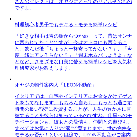
さんのセレクトは、オヤジにとってのリアルそのもの
ですよ。
料理初心者男子でもデキる・モテる簡単レシピ
「好きな相手は胃の腑からつかめ」って、昔はオンナ
に言われてたことですが、今はオトコにも言えるこ
と。飲んだ後「ちょっと一杯寄ってかない？」、「今
度一緒にアレ作らない？」「週末ホムパしようよ」な
どなど、さまざまな口実に使える簡単レシピを人気料
理研究家がお教えします。
オヤジの物件案内人「LEON不動産」
イタリアでは、自宅やインテリアにお金をかけてゲス
トをもてなします。もちろん自らも。もっとも過ごす
時間の長い”家”に投資することが、人生の豊かさに直
結することを彼らは知っているのですね。仕事へのモ
チベーションも、彼女との愛情も、仲間との遊びも、
すべてはお気に入りの”家”で育まれます。世の物件を
モテるか否か！という目線で、LEON不動産がご案内