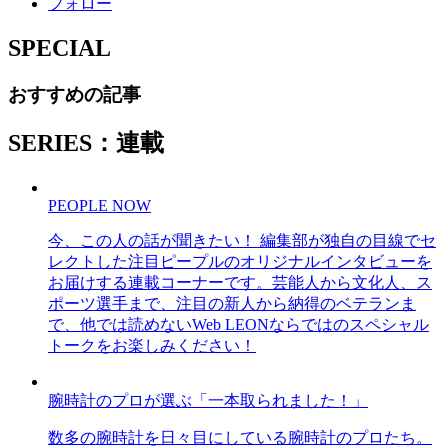
フォロー
SPECIAL
おすすめの記事
SERIES：連載
PEOPLE NOW
今、この人の話が聞きたい！ 編集部が独自の目線でセ
レクトした注目ピープルのオリジナルインタビューを
お届けする連載コーナーです。芸能人から文化人、ス
ポーツ選手まで、注目の新人から納得のベテランま
で、他では読めないWeb LEONならではのスペシャル
トークをお楽しみください！
腕時計のプロが選ぶ「一本取られました！」
数多の腕時計を日々目にしている腕時計のプロたち。