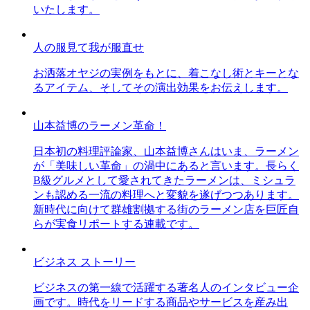
いたします。
人の服見て我が服直せ
お洒落オヤジの実例をもとに、着こなし術とキーとな
るアイテム、そしてその演出効果をお伝えします。
山本益博のラーメン革命！
日本初の料理評論家、山本益博さんはいま、ラーメン
が「美味しい革命」の渦中にあると言います。長らく
B級グルメとして愛されてきたラーメンは、ミシュラ
ンも認める一流の料理へと変貌を遂げつつあります。
新時代に向けて群雄割拠する街のラーメン店を巨匠自
らが実食リポートする連載です。
ビジネス ストーリー
ビジネスの第一線で活躍する著名人のインタビュー企
画です。時代をリードする商品やサービスを産み出