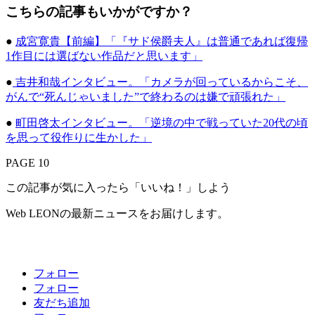
こちらの記事もいかがですか？
●
成宮寛貴【前編】「『サド侯爵夫人』は普通であれば復帰
1作目には選ばない作品だと思います」
●
吉井和哉インタビュー。「カメラが回っているからこそ、
がんで“死んじゃいました”で終わるのは嫌で頑張れた」
●
町田啓太インタビュー。「逆境の中で戦っていた20代の頃
を思って役作りに生かした」
PAGE 10
この記事が気に入ったら「いいね！」しよう
Web LEONの最新ニュースをお届けします。
フォロー
フォロー
友だち追加