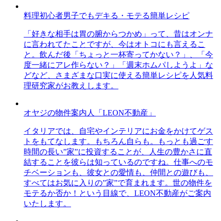
料理初心者男子でもデキる・モテる簡単レシピ
「好きな相手は胃の腑からつかめ」って、昔はオンナ
に言われてたことですが、今はオトコにも言えるこ
と。飲んだ後「ちょっと一杯寄ってかない？」、「今
度一緒にアレ作らない？」「週末ホムパしようよ」な
どなど、さまざまな口実に使える簡単レシピを人気料
理研究家がお教えします。
オヤジの物件案内人「LEON不動産」
イタリアでは、自宅やインテリアにお金をかけてゲス
トをもてなします。もちろん自らも。もっとも過ごす
時間の長い”家”に投資することが、人生の豊かさに直
結することを彼らは知っているのですね。仕事へのモ
チベーションも、彼女との愛情も、仲間との遊びも、
すべてはお気に入りの”家”で育まれます。世の物件を
モテるか否か！という目線で、LEON不動産がご案内
いたします。