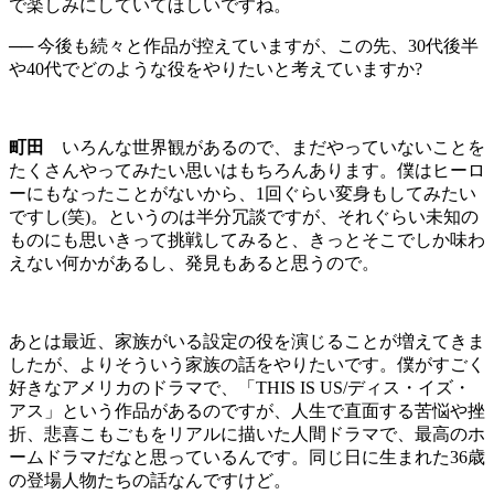
で楽しみにしていてほしいですね。
── 今後も続々と作品が控えていますが、この先、30代後半
や40代でどのような役をやりたいと考えていますか?
町田
いろんな世界観があるので、まだやっていないことを
たくさんやってみたい思いはもちろんあります。僕はヒーロ
ーにもなったことがないから、1回ぐらい変身もしてみたい
ですし(笑)。というのは半分冗談ですが、それぐらい未知の
ものにも思いきって挑戦してみると、きっとそこでしか味わ
えない何かがあるし、発見もあると思うので。
あとは最近、家族がいる設定の役を演じることが増えてきま
したが、よりそういう家族の話をやりたいです。僕がすごく
好きなアメリカのドラマで、「THIS IS US/ディス・イズ・
アス」という作品があるのですが、人生で直面する苦悩や挫
折、悲喜こもごもをリアルに描いた人間ドラマで、最高のホ
ームドラマだなと思っているんです。同じ日に生まれた36歳
の登場人物たちの話なんですけど。