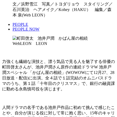
文／浜野雪江 写真／トヨダリョウ スタイリング／
石川英治 ヘアメイク／Kohey（HAKU） 編集／森
本 泉(Web LEON）
PEOPLE
PEOPLE NOW
力強くも繊細な演技と、漂う気品で見る人を魅了する俳優の
町田啓太さんが、池井戸潤さん原作の連続ドラマW 池井戸
潤スペシャル 「かばん屋の相続」(WOWOWにて12月27、28
日放送・配信)に出演。全４話で１話完結のオムニバスドラ
マのうち、第１話「十年目のクリスマス」で、銀行の融資課
に勤める永島慎司役を演じます。
人間ドラマの名手である池井戸作品に初めて挑んで感じたこ
とや、自分が演じる役に対して常に抱く思い、15年のキャリ