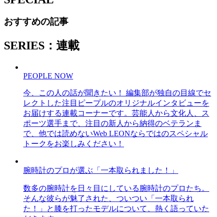
おすすめの記事
SERIES：連載
PEOPLE NOW
今、この人の話が聞きたい！ 編集部が独自の目線でセ
レクトした注目ピープルのオリジナルインタビューを
お届けする連載コーナーです。芸能人から文化人、ス
ポーツ選手まで、注目の新人から納得のベテランま
で、他では読めないWeb LEONならではのスペシャル
トークをお楽しみください！
腕時計のプロが選ぶ「一本取られました！」
数多の腕時計を日々目にしている腕時計のプロたち。
そんな彼らが魅了された、ついつい「一本取られ
た！」と膝を打ったモデルについて、熱く語っていた