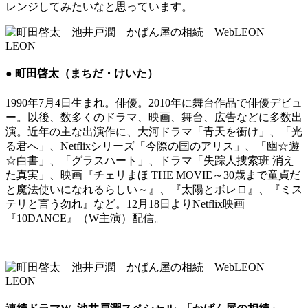
レンジしてみたいなと思っています。
● 町田啓太（まちだ・けいた）
1990年7月4日生まれ。俳優。2010年に舞台作品で俳優デビュ
ー。以後、数多くのドラマ、映画、舞台、広告などに多数出
演。近年の主な出演作に、大河ドラマ「青天を衝け」、「光
る君へ」、Netflixシリーズ「今際の国のアリス」、「幽☆遊
☆白書」、「グラスハート」、ドラマ「失踪人捜索班 消え
た真実」、映画『チェリまほ THE MOVIE～30歳まで童貞だ
と魔法使いになれるらしい～』、『太陽とボレロ』、『ミス
テリと言う勿れ』など。12月18日よりNetflix映画
『10DANCE』（W主演）配信。