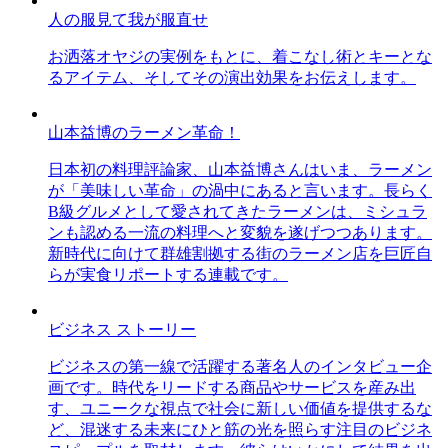
人の服見て我が服直せ
お洒落オヤジの実例をもとに、着こなし術とキーとな
るアイテム、そしてその演出効果をお伝えします。
山本益博のラーメン革命！
日本初の料理評論家、山本益博さんはいま、ラーメン
が「美味しい革命」の渦中にあると言います。長らく
B級グルメとして愛されてきたラーメンは、ミシュラ
ンも認める一流の料理へと変貌を遂げつつあります。
新時代に向けて群雄割拠する街のラーメン店を巨匠自
らが実食リポートする連載です。
ビジネス ストーリー
ビジネスの第一線で活躍する著名人のインタビュー企
画です。時代をリードする商品やサービスを産み出
す、ユニークな視点で社会に新しい価値を提供するな
ど、混迷する未来にひと筋の光を照らす注目のビジネ