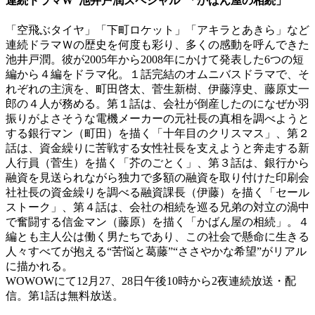
連続ドラマW 池井戸潤スペシャル 「かばん屋の相続」
「空飛ぶタイヤ」「下町ロケット」「アキラとあきら」など
連続ドラマＷの歴史を何度も彩り、多くの感動を呼んできた
池井戸潤。彼が2005年から2008年にかけて発表した6つの短
編から４編をドラマ化。１話完結のオムニバスドラマで、そ
れぞれの主演を、町田啓太、菅生新樹、伊藤淳史、藤原丈一
郎の４人が務める。第１話は、会社が倒産したのになぜか羽
振りがよさそうな電機メーカーの元社長の真相を調べようと
する銀行マン（町田）を描く「十年目のクリスマス」、第２
話は、資金繰りに苦戦する女性社長を支えようと奔走する新
人行員（菅生）を描く「芥のごとく」、第３話は、銀行から
融資を見送られながら独力で多額の融資を取り付けた印刷会
社社長の資金繰りを調べる融資課長（伊藤）を描く「セール
ストーク」、第４話は、会社の相続を巡る兄弟の対立の渦中
で奮闘する信金マン（藤原）を描く「かばん屋の相続」。４
編とも主人公は働く男たちであり、この社会で懸命に生きる
人々すべてが抱える“苦悩と葛藤”“ささやかな希望”がリアル
に描かれる。
WOWOWにて12月27、28日午後10時から2夜連続放送・配
信。第1話は無料放送。