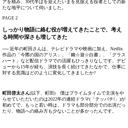
アを積み、30代半ばを迎えたいまを見据える役者としての新
たな地平について伺いました。
PAGE 2
しっかり物語に絡む役が増えてきたことで、考え
る時間や深さも増してきた
── 近年の町田さんは、テレビドラマや映画に加え、Netflix
作品の「今際の国のアリス」、「幽☆遊☆白書」、「グラス
ハート」など配信ドラマでの活躍もひっきりなしです。デビ
ューから15年が経ち、演技を長く続けてきたなかで、仕事に
対する意識はどのように変化してきましたか?
町田啓太さん
(以下、町田) 僕はプライムタイムで主演をや
らせていただいたのは2022年の連続ドラマ(「テッパチ!」)が
初めてで、もっと若い時は、ドラマも部分部分での出演だっ
たり、物語への絡み方も少ないことが多かったんです。