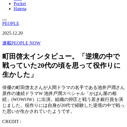
Pocket
Hatena
PEOPLE
2025.12.20
連載
PEOPLE NOW
町田啓太インタビュー。「逆境の中で
戦っていた20代の頃を思って役作りに
生かした」
俳優の町田啓太さんが人間ドラマの名手である池井戸潤さん
原作の連続ドラマW 池井戸潤スペシャル「かばん屋の相
続」(WOWOW）に出演。組織の抑圧と戦う若き銀行員を演
じました。役作りには自身が20代で経験した逆境の中で戦っ
た思いが生かされていたようです。
CREDIT :