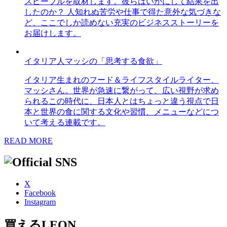
スピープルを取材します。彼らはいかにして結果を出
したのか？ 人知れぬ苦労や仕事で得た意外な気づきな
ど、ここでしか読めない充実のビジネスストーリーを
お届けします。
イタリア人マッシの「思考する食欲」
イタリア生まれのフード＆ライフスタイルライター、
マッシさん。世界が急速に繋がって、広い視野が求め
られるこの時代に、日本人とはちょっと違う視点で日
本と世界の食に関する文化や習慣、メニューなどにつ
いて考える連載です。
READ MORE
X
Facebook
Instagram
買えるLEON