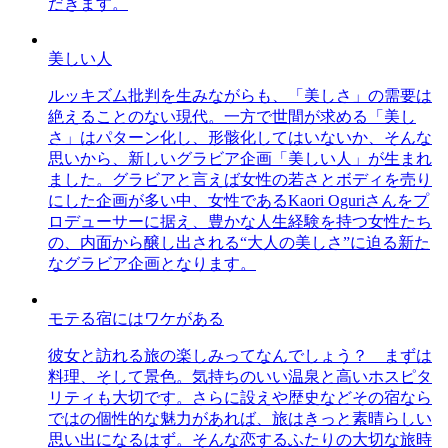
だきます。
美しい人
ルッキズム批判を生みながらも、「美しさ」の需要は
絶えることのない現代。一方で世間が求める「美し
さ」はパターン化し、形骸化してはいないか、そんな
思いから、新しいグラビア企画「美しい人」が生まれ
ました。グラビアと言えば女性の若さとボディを売り
にした企画が多い中、女性であるKaori Oguriさんをプ
ロデューサーに据え、豊かな人生経験を持つ女性たち
の、内面から醸し出される“大人の美しさ”に迫る新た
なグラビア企画となります。
モテる宿にはワケがある
彼女と訪れる旅の楽しみってなんでしょう？ まずは
料理、そして景色。気持ちのいい温泉と高いホスピタ
リティも大切です。さらに設えや歴史などその宿なら
ではの個性的な魅力があれば、旅はきっと素晴らしい
思い出になるはず。そんな恋するふたりの大切な旅時