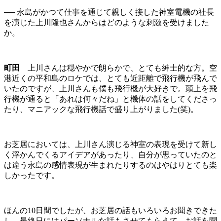
── 永島がかつて仕事を通じて親しく接した神室電機の社長
を演じた上川隆也さんからはどのような刺激を受けました
か。
町田
上川さんは穏やかで朗らかで、とても紳士的な方。空
港近くの平和島のロケでは、とても近距離で飛行機が飛んで
いたのですが、上川さんも僕も飛行機が大好きで。頭上を飛
行機が通ると「あれは何々だね」と機体の話をしてくださっ
たり、マニアックな飛行機話で盛り上がりました(笑)。
お芝居においては、上川さん演じる神室の表現を受けて新し
く浮かんでくるアイデアがあったり、自分が思っていたのと
は違う永島の感情表現が生まれたりするのはやはりとても楽
しかったです。
ほんの10日間でしたが、お芝居の話もいろいろお聞きできた
し、最終日にはパーソナルな話もさせてもらえて、お話を聞