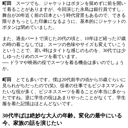
町田
スーツでも、ジャケットはボタンを留めずに前を開い
て着ることがありますが、今回演じた永島は銀行員ですし、
舞台が20年近く前の日本という時代背景もあるので、できる
限りきちっとした印象になるように、基本的にジャケットの
ボタンは閉めていました。
また、過去パートで演じた20代の頃と、10年ほど経った37歳
の時の着こなしでは、スーツの色味やサイズも変えていこう
ということで、若い時はタイトな感じのものを、30代では少
しゆったりめのスーツを着ています。
── ドラマや映画の役でスーツを着る機会は多いのでしょう
か。
町田
とても多いです。僕は20代前半の頃から35歳ぐらいに
見られがちだったので(笑)、役者の仕事でもビジネスマンみ
たいな役が多く、ビジネススーツを着ることが本当に多かっ
たですね。逆に学生の役はあまりやったことがなくて、学生
服を着た記憶はほとんどないです。
30代半ばは絶妙な大人の年齢。変化の最中にいる
今、家族の話を演じたい