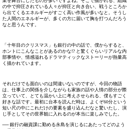
業を舞台にしたものが多いですよね。そこで描かれる、組織
の中で抑圧されている人々が抑圧と向き合い、戦うところか
ら出てくるエネルギーがすごく高い作風が多いなと。そうし
た人間のエネルギーが、多くの方に届いて胸を打つんだろう
なと思うんです。
「十年目のクリスマス」も銀行の中の話で、僕からすると、
ホントにこんなことがあるのかな!? と驚くぐらいリアルな内
部事情や、情感溢れるドラマティックなストーリーが熱量高
く描かれています。
それだけでも面白いのは間違いないのですが、今回の物語
は、仕事上の関係を介しながらも家族の話や人情の部分が際
立っていて、とても温かい上に考えさせられる、僕もすごく
好きな話です。最初に台本を読んだ時は、よくぞ60分という
短い尺の中にこれだけの要素を盛り込んだなと驚いたし、演
じ手としてその世界観に入れるのが本当に楽しみでした。
── 銀行の融資課に勤める永島を演じるにあたってどのよう