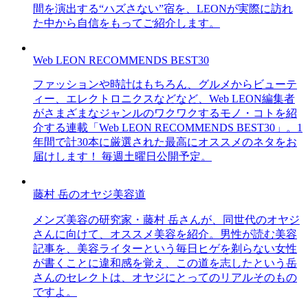
間を演出する“ハズさない”宿を、LEONが実際に訪れ
た中から自信をもってご紹介します。
Web LEON RECOMMENDS BEST30
ファッションや時計はもちろん、グルメからビューテ
ィー、エレクトロニクスなどなど、Web LEON編集者
がさまざまなジャンルのワクワクするモノ・コトを紹
介する連載「Web LEON RECOMMENDS BEST30」。1
年間で計30本に厳選された最高にオススメのネタをお
届けします！ 毎週土曜日公開予定。
藤村 岳のオヤジ美容道
メンズ美容の研究家・藤村 岳さんが、同世代のオヤジ
さんに向けて、オススメ美容を紹介。男性が読む美容
記事を、美容ライターという毎日ヒゲを剃らない女性
が書くことに違和感を覚え、この道を志したという岳
さんのセレクトは、オヤジにとってのリアルそのもの
ですよ。