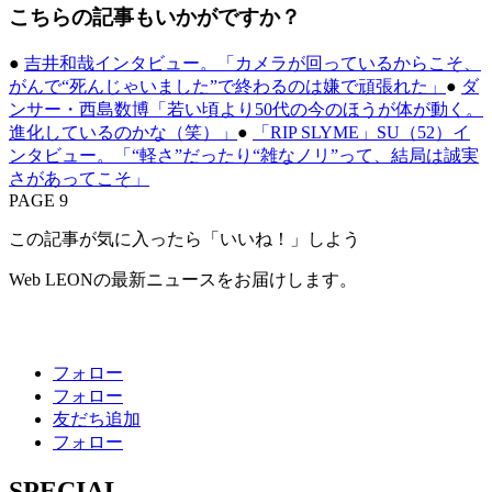
こちらの記事もいかがですか？
●
吉井和哉インタビュー。「カメラが回っているからこそ、
がんで“死んじゃいました”で終わるのは嫌で頑張れた」
●
ダ
ンサー・西島数博「若い頃より50代の今のほうが体が動く。
進化しているのかな（笑）」
●
「RIP SLYME」SU（52）イ
ンタビュー。「“軽さ”だったり“雑なノリ”って、結局は誠実
さがあってこそ」
PAGE 9
この記事が気に入ったら「いいね！」しよう
Web LEONの最新ニュースをお届けします。
フォロー
フォロー
友だち追加
フォロー
SPECIAL