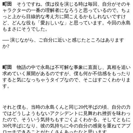
町田
そうですね。僕は役を演じる時は毎回、自分がそのキ
ャラクターの一番の理解者になろうと思っているので。ちょ
っと上から目線的な考え方に聞こえるかもしれないですけ
ど、どんな役も「愛おしいな」と思っています。今回の永島
もまさにそうでした。
── 演じながら、ご自分に近いと感じたところはあります
か?
町田
物語の中で永島は不可解な事象に直面し、真相を追い
求めていく展開があるのですが、僕も何か不信感をもったり
すると気になっちゃうタイプなので、そこはすごくわかりま
す。
それと僕も、当時の永島くんと同じ20代半ばの頃、自分の力
ではどうしようもないアクシデントに見舞われ挫折を味わっ
たので、そういう気持ちもすごくよくわかる。そしてともに
30代半ばになり、彼の気持ちに今の自分の感覚を重ねてアプ
ローチできることがたくさんあったなと思います。