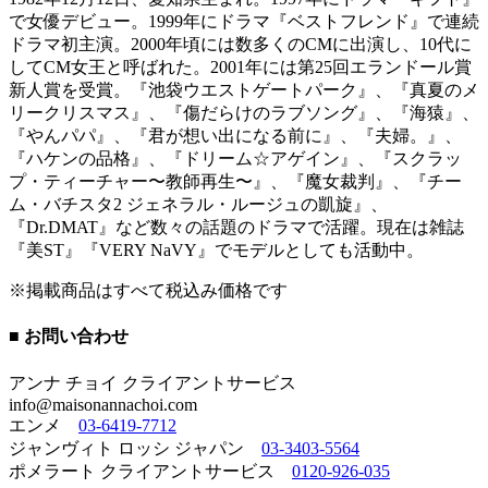
で女優デビュー。1999年にドラマ『ベストフレンド』で連続
ドラマ初主演。2000年頃には数多くのCMに出演し、10代に
してCM女王と呼ばれた。2001年には第25回エランドール賞
新人賞を受賞。『池袋ウエストゲートパーク』、『真夏のメ
リークリスマス』、『傷だらけのラブソング』、『海猿』、
『やんパパ』、『君が想い出になる前に』、『夫婦。』、
『ハケンの品格』、『ドリーム☆アゲイン』、『スクラッ
プ・ティーチャー〜教師再生〜』、『魔女裁判』、『チー
ム・バチスタ2 ジェネラル・ルージュの凱旋』、
『Dr.DMAT』など数々の話題のドラマで活躍。現在は雑誌
『美ST』『VERY NaVY』でモデルとしても活動中。
※掲載商品はすべて税込み価格です
■ お問い合わせ
アンナ チョイ クライアントサービス
info@maisonannachoi.com
エンメ
03-6419-7712
ジャンヴィト ロッシ ジャパン
03-3403-5564
ポメラート クライアントサービス
0120-926-035