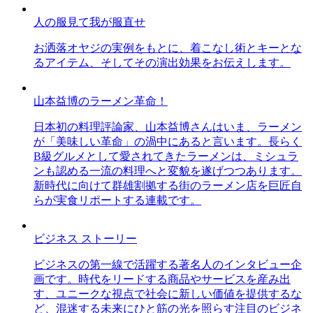
人の服見て我が服直せ
お洒落オヤジの実例をもとに、着こなし術とキーとな
るアイテム、そしてその演出効果をお伝えします。
山本益博のラーメン革命！
日本初の料理評論家、山本益博さんはいま、ラーメン
が「美味しい革命」の渦中にあると言います。長らく
B級グルメとして愛されてきたラーメンは、ミシュラ
ンも認める一流の料理へと変貌を遂げつつあります。
新時代に向けて群雄割拠する街のラーメン店を巨匠自
らが実食リポートする連載です。
ビジネス ストーリー
ビジネスの第一線で活躍する著名人のインタビュー企
画です。時代をリードする商品やサービスを産み出
す、ユニークな視点で社会に新しい価値を提供するな
ど、混迷する未来にひと筋の光を照らす注目のビジネ