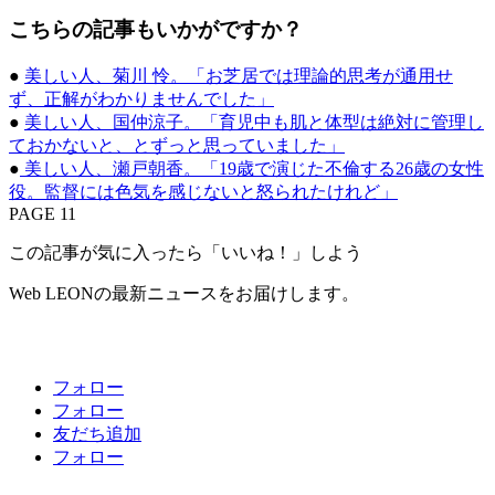
こちらの記事もいかがですか？
●
美しい人、菊川 怜。「お芝居では理論的思考が通用せ
ず、正解がわかりませんでした」
●
美しい人、国仲涼子。「育児中も肌と体型は絶対に管理し
ておかないと、とずっと思っていました」
●
美しい人、瀬戸朝香。「19歳で演じた不倫する26歳の女性
役。監督には色気を感じないと怒られたけれど」
PAGE 11
この記事が気に入ったら「いいね！」しよう
Web LEONの最新ニュースをお届けします。
フォロー
フォロー
友だち追加
フォロー