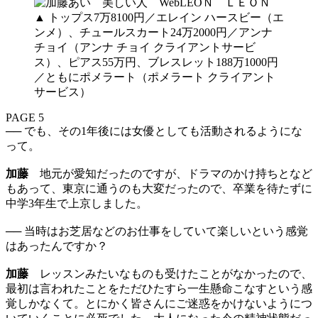
▲ トップス7万8100円／エレイン ハースビー（エ
ンメ）、チュールスカート24万2000円／アンナ
チョイ（アンナ チョイ クライアントサービ
ス）、ピアス55万円、ブレスレット188万1000円
／ともにポメラート（ポメラート クライアント
サービス）
PAGE 5
── でも、その1年後には女優としても活動されるようにな
って。
加藤
地元が愛知だったのですが、ドラマのかけ持ちとなど
もあって、東京に通うのも大変だったので、卒業を待たずに
中学3年生で上京しました。
── 当時はお芝居などのお仕事をしていて楽しいという感覚
はあったんですか？
加藤
レッスンみたいなものも受けたことがなかったので、
最初は言われたことをただひたすら一生懸命こなすという感
覚しかなくて。とにかく皆さんにご迷惑をかけないようにつ