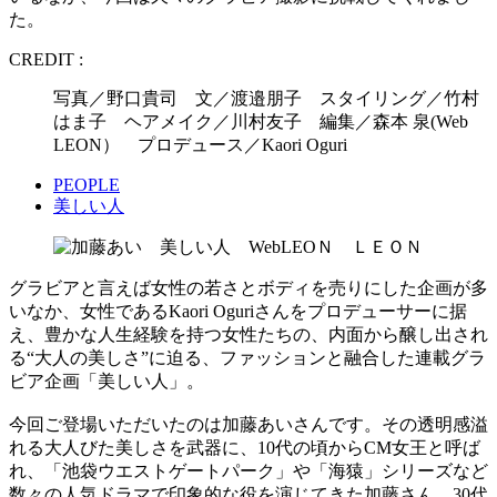
た。
CREDIT :
写真／野口貴司 文／渡邉朋子 スタイリング／竹村
はま子 ヘアメイク／川村友子 編集／森本 泉(Web
LEON） プロデュース／Kaori Oguri
PEOPLE
美しい人
グラビアと言えば女性の若さとボディを売りにした企画が多
いなか、女性であるKaori Oguriさんをプロデューサーに据
え、豊かな人生経験を持つ女性たちの、内面から醸し出され
る“大人の美しさ”に迫る、ファッションと融合した連載グラ
ビア企画「美しい人」。
今回ご登場いただいたのは加藤あいさんです。その透明感溢
れる大人びた美しさを武器に、10代の頃からCM女王と呼ば
れ、「池袋ウエストゲートパーク」や「海猿」シリーズなど
数々の人気ドラマで印象的な役を演じてきた加藤さん。30代