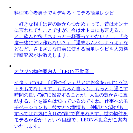
料理初心者男子でもデキる・モテる簡単レシピ
「好きな相手は胃の腑からつかめ」って、昔はオンナ
に言われてたことですが、今はオトコにも言えるこ
と。飲んだ後「ちょっと一杯寄ってかない？」、「今
度一緒にアレ作らない？」「週末ホムパしようよ」な
どなど、さまざまな口実に使える簡単レシピを人気料
理研究家がお教えします。
オヤジの物件案内人「LEON不動産」
イタリアでは、自宅やインテリアにお金をかけてゲス
トをもてなします。もちろん自らも。もっとも過ごす
時間の長い”家”に投資することが、人生の豊かさに直
結することを彼らは知っているのですね。仕事へのモ
チベーションも、彼女との愛情も、仲間との遊びも、
すべてはお気に入りの”家”で育まれます。世の物件を
モテるか否か！という目線で、LEON不動産がご案内
いたします。