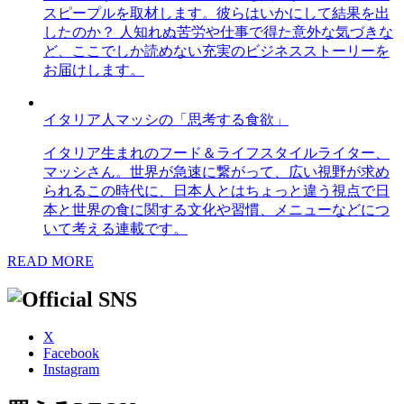
スピープルを取材します。彼らはいかにして結果を出
したのか？ 人知れぬ苦労や仕事で得た意外な気づきな
ど、ここでしか読めない充実のビジネスストーリーを
お届けします。
イタリア人マッシの「思考する食欲」
イタリア生まれのフード＆ライフスタイルライター、
マッシさん。世界が急速に繋がって、広い視野が求め
られるこの時代に、日本人とはちょっと違う視点で日
本と世界の食に関する文化や習慣、メニューなどにつ
いて考える連載です。
READ MORE
X
Facebook
Instagram