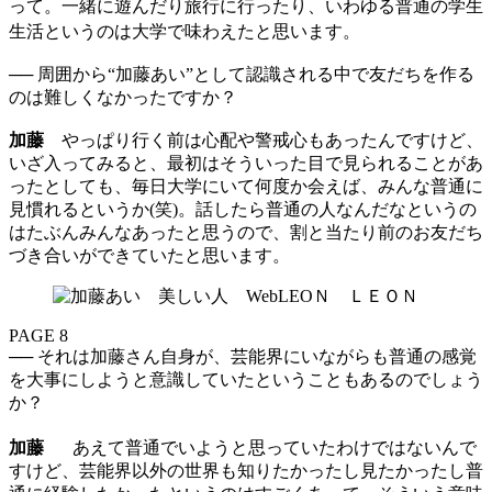
って。一緒に遊んだり旅行に行ったり、いわゆる普通の学生
生活というのは大学で味わえたと思います。
── 周囲から“加藤あい”として認識される中で友だちを作る
のは難しくなかったですか？
加藤
やっぱり行く前は心配や警戒心もあったんですけど、
いざ入ってみると、最初はそういった目で見られることがあ
ったとしても、毎日大学にいて何度か会えば、みんな普通に
見慣れるというか(笑)。話したら普通の人なんだなというの
はたぶんみんなあったと思うので、割と当たり前のお友だち
づき合いができていたと思います。
PAGE 8
── それは加藤さん自身が、芸能界にいながらも普通の感覚
を大事にしようと意識していたということもあるのでしょう
か？
加藤
あえて普通でいようと思っていたわけではないんで
すけど、芸能界以外の世界も知りたかったし見たかったし普