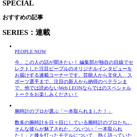
SPECIAL
おすすめの記事
SERIES：連載
PEOPLE NOW
今、この人の話が聞きたい！ 編集部が独自の目線でセ
レクトした注目ピープルのオリジナルインタビューを
お届けする連載コーナーです。芸能人から文化人、ス
ポーツ選手まで、注目の新人から納得のベテランま
で、他では読めないWeb LEONならではのスペシャル
トークをお楽しみください！
腕時計のプロが選ぶ「一本取られました！」
数多の腕時計を日々目にしている腕時計のプロたち。
そんな彼らが魅了された、ついつい「一本取られ
た！」と膝を打ったモデルについて、熱く語っていた