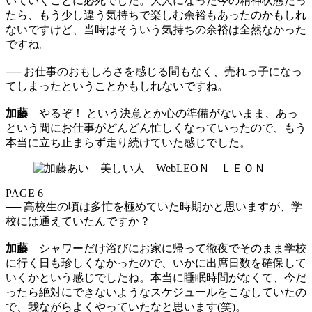
いていくことに必死でした。大人になった今の精神状態だっ
たら、もう少し違う気持ちで楽しむ余裕もあったのかもしれ
ないですけど、当時はそういう気持ちの余裕は全然なかった
ですね。
── お仕事のおもしろさを感じる間もなく、売れっ子になっ
てしまったということかもしれないですね。
加藤
やるぞ！ という決意とか心の準備がないまま、あっ
という間にお仕事がどんどん忙しくなっていったので、もう
本当に立ち止まらず走り続けていた感じでした。
PAGE 6
── 高校生の頃は多忙を極めていた時期かと思いますが、学
校には通えていたんですか？
加藤
シャワーだけ浴びにお家に帰って徹夜でそのまま学校
に行く日も珍しくなかったので、いかに出席日数を確保して
いくかという感じでしたね。本当に睡眠時間がなくて、今だ
ったら絶対にできないようなスケジュールをこなしていたの
で、我ながらよくやっていたなと思います(笑)。