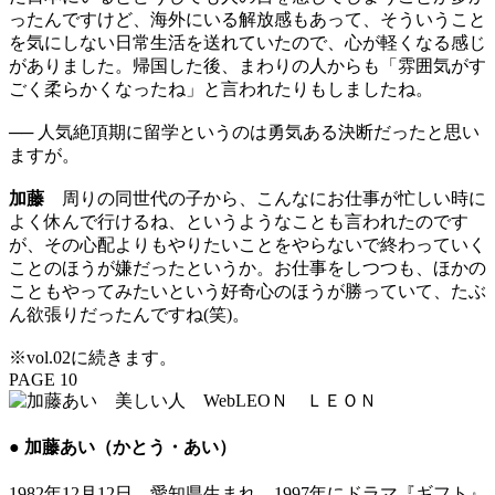
ったんですけど、海外にいる解放感もあって、そういうこと
を気にしない日常生活を送れていたので、心が軽くなる感じ
がありました。帰国した後、まわりの人からも「雰囲気がす
ごく柔らかくなったね」と言われたりもしましたね。
── 人気絶頂期に留学というのは勇気ある決断だったと思い
ますが。
加藤
周りの同世代の子から、こんなにお仕事が忙しい時に
よく休んで行けるね、というようなことも言われたのです
が、その心配よりもやりたいことをやらないで終わっていく
ことのほうが嫌だったというか。お仕事をしつつも、ほかの
こともやってみたいという好奇心のほうが勝っていて、たぶ
ん欲張りだったんですね(笑)。
※vol.02に続きます。
PAGE 10
● 加藤あい（かとう・あい）
1982年12月12日、愛知県生まれ。1997年にドラマ『ギフト』