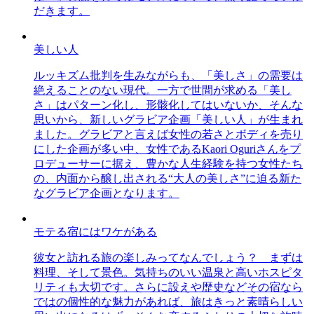
だきます。
美しい人
ルッキズム批判を生みながらも、「美しさ」の需要は
絶えることのない現代。一方で世間が求める「美し
さ」はパターン化し、形骸化してはいないか、そんな
思いから、新しいグラビア企画「美しい人」が生まれ
ました。グラビアと言えば女性の若さとボディを売り
にした企画が多い中、女性であるKaori Oguriさんをプ
ロデューサーに据え、豊かな人生経験を持つ女性たち
の、内面から醸し出される“大人の美しさ”に迫る新た
なグラビア企画となります。
モテる宿にはワケがある
彼女と訪れる旅の楽しみってなんでしょう？ まずは
料理、そして景色。気持ちのいい温泉と高いホスピタ
リティも大切です。さらに設えや歴史などその宿なら
ではの個性的な魅力があれば、旅はきっと素晴らしい