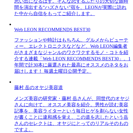
思い出になるはず。そんな恋するふたりの大切な旅時
間を演出する“ハズさない”宿を、LEONが実際に訪れ
た中から自信をもってご紹介します。
Web LEON RECOMMENDS BEST30
ファッションや時計はもちろん、グルメからビューテ
ィー、エレクトロニクスなどなど、Web LEON編集者
がさまざまなジャンルのワクワクするモノ・コトを紹
介する連載「Web LEON RECOMMENDS BEST30」。1
年間で計30本に厳選された最高にオススメのネタをお
届けします！ 毎週土曜日公開予定。
藤村 岳のオヤジ美容道
メンズ美容の研究家・藤村 岳さんが、同世代のオヤジ
さんに向けて、オススメ美容を紹介。男性が読む美容
記事を、美容ライターという毎日ヒゲを剃らない女性
が書くことに違和感を覚え、この道を志したという岳
さんのセレクトは、オヤジにとってのリアルそのもの
ですよ。