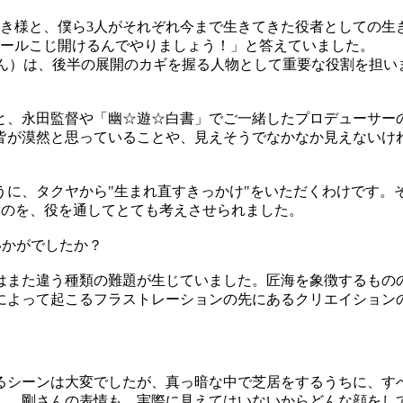
生き様と、僕ら3人がそれぞれ今まで生きてきた役者としての生
ュールこじ開けるんでやりましょう！」と答えていました。
さん）は、後半の展開のカギを握る人物として重要な役割を担
、永田監督や「幽☆遊☆白書」でご一緒したプロデューサーの
皆が漠然と思っていることや、見えそうでなかなか見えないけ
うに、タクヤから"生まれ直すきっかけ"をいただくわけです。
いうのを、役を通してとても考えさせられました。
いかがでしたか？
また違う種類の難題が生じていました。匠海を象徴するもの
によって起こるフラストレーションの先にあるクリエイション
シーンは大変でしたが、真っ暗な中で芝居をするうちに、す
し、剛さんの表情も、実際に見えてはいないからどんな顔をし