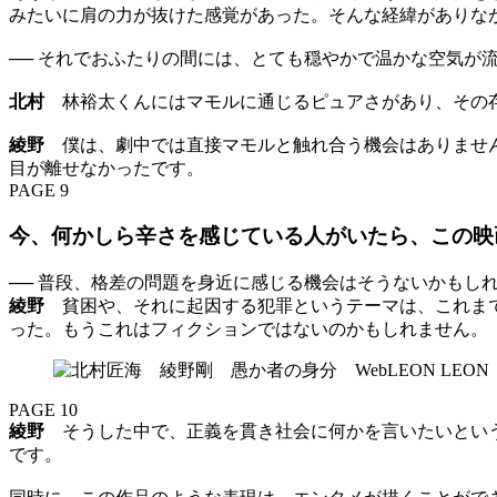
みたいに肩の力が抜けた感覚があった。そんな経緯がありなが
── それでおふたりの間には、とても穏やかで温かな空気が
北村
林裕太くんにはマモルに通じるピュアさがあり、その存
綾野
僕は、劇中では直接マモルと触れ合う機会はありません
目が離せなかったです。
PAGE 9
今、何かしら辛さを感じている人がいたら、この映
── 普段、格差の問題を身近に感じる機会はそうないかもし
綾野
貧困や、それに起因する犯罪というテーマは、これまで
った。もうこれはフィクションではないのかもしれません。
PAGE 10
綾野
そうした中で、正義を貫き社会に何かを言いたいという
です。