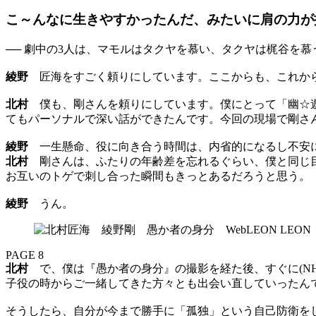
こ～んなに生きやすかったんだ、みたいに肩の力が
── 劇中の3人は、マモルはタクヤを慕い、タクヤは梶谷を
綾野
匠海をすごく頼りにしています。ここからも、これか
北村
僕も、剛さんを頼りにしています。僕にとって「幽☆遊
てもパーソナルで深い話ができたんです。今回の現場で剛さ
綾野
一生懸命、役に向き合う時間は、内省的になるし不安に
北村
剛さんは、ふたりの年齢差を忘れるぐらい、僕と同じ目
お互いのトゲで刺し合った瞬間もきっとあるだろうと思う。
綾野
うん。
PAGE 8
北村
で、僕は『愚か者の身分』の撮影を経た後、すぐに(N
子役の時からご一緒してきた方々とも出会い直していったん
そうしたら、自分が今まで勝手に「孤独」という自己防衛を