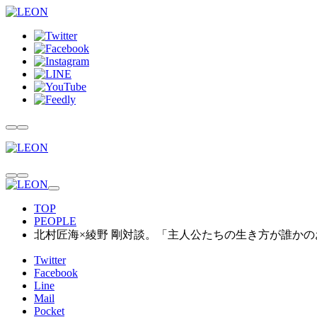
TOP
PEOPLE
北村匠海×綾野 剛対談。「主人公たちの生き方が誰か
Twitter
Facebook
Line
Mail
Pocket