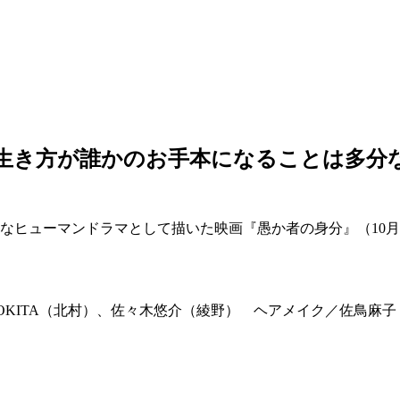
の生き方が誰かのお手本になることは多分
なヒューマンドラマとして描いた映画『愚か者の身分』（10月
ITA（北村）、佐々⽊悠介（綾野） ヘアメイク／佐⿃⿇⼦（北