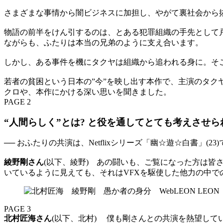
さまざまな事情から闇ビジネスに加担し、やがて裏社会から抜
物語の前半をけん引するのは、とある犯罪組織の手先として
ながらも、ふたりは本当の兄弟のように支え合います。
しかし、ある事件を機にタクヤは組織から追われる身に。そ
若者の貧困という日本の”今”を映し出す本作で、主演のタ
クロや、本作にかける深い思いを聞きました。
PAGE 2
“人間らしく”とは? と役を通してとても考えさせら
── おふたりの共演は、Netflixシリーズ「幽☆遊☆白書」
綾野剛さん
(以下、綾野) あの闘いも、ご覧になった方は
いているように見えても、それはVFXを駆使した他力の中
PAGE 3
北村匠海さん
(以下、北村) 僕も剛さんとの共演を熱望し