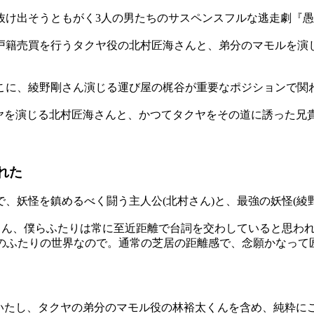
け出そうともがく3人の男たちのサスペンスフルな逃走劇『愚か
戸籍売買を行うタクヤ役の北村匠海さんと、弟分のマモルを演
こに、綾野剛さん演じる運び屋の梶谷が重要なポジションで関
クヤを演じる北村匠海さんと、かつてタクヤをその道に誘った兄
れた
(23)で、妖怪を鎮めるべく闘う主人公(北村さん)と、最強の妖怪
皆さん、僕らふたりは常に至近距離で台詞を交わしていると思わ
でのふたりの世界なので。通常の芝居の距離感で、念願かなって
ていたし、タクヤの弟分のマモル役の林裕太くんを含め、純粋に