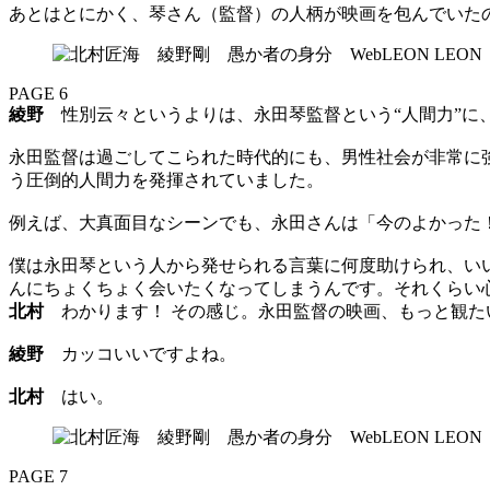
あとはとにかく、琴さん（監督）の人柄が映画を包んでいた
PAGE 6
綾野
性別云々というよりは、永田琴監督という“人間力”に
永田監督は過ごしてこられた時代的にも、男性社会が非常に
う圧倒的人間力を発揮されていました。
例えば、大真面目なシーンでも、永田さんは「今のよかった！
僕は永田琴という人から発せられる言葉に何度助けられ、い
んにちょくちょく会いたくなってしまうんです。それくらい
北村
わかります！ その感じ。永田監督の映画、もっと観た
綾野
カッコいいですよね。
北村
はい。
PAGE 7