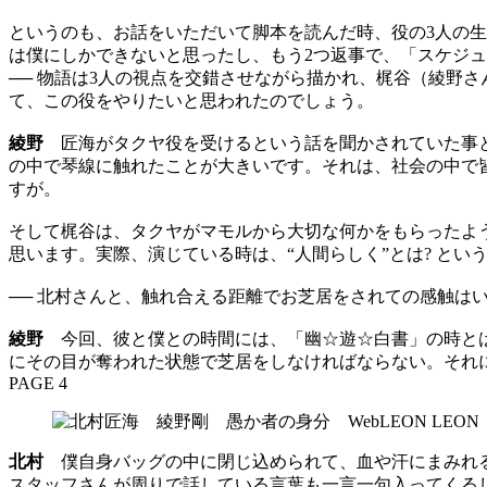
というのも、お話をいただいて脚本を読んだ時、役の3人の
は僕にしかできないと思ったし、もう2つ返事で、「スケジ
── 物語は3人の視点を交錯させながら描かれ、梶谷（綾野
て、この役をやりたいと思われたのでしょう。
綾野
匠海がタクヤ役を受けるという話を聞かされていた事と
の中で琴線に触れたことが大きいです。それは、社会の中で
すが。
そして梶谷は、タクヤがマモルから大切な何かをもらったよ
思います。実際、演じている時は、“人間らしく”とは? と
── 北村さんと、触れ合える距離でお芝居をされての感触は
綾野
今回、彼と僕との時間には、「幽☆遊☆白書」の時とは
にその目が奪われた状態で芝居をしなければならない。それ
PAGE 4
北村
僕自身バッグの中に閉じ込められて、血や汗にまみれる
スタッフさんが周りで話している言葉も一言一句入ってくる