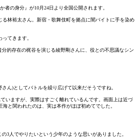
者の身分』が10月24日より全国公開されます。
じる林裕太さん。新宿・歌舞伎町を拠点に闇バイトに手を染め
わってきます。
貴分的存在の梶谷を演じる綾野剛さんに、役との不思議なシン
(綾野さん)としてバトルを繰り広げて以来だそうですね。
れていますが、実際はすごく離れているんです。画面上は近づ
匠海と関われたのは、実は本作がほぼ初めてでした。
この3人でやりたいという少年のような思いがありました。