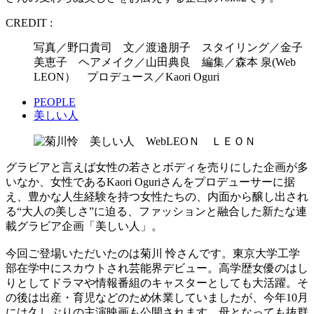
CREDIT :
写真／野口貴司 文／渡邉朋子 スタイリング／金子
美恵子 ヘアメイク／山田典良 編集／森本 泉(Web
LEON） プロデュース／Kaori Oguri
PEOPLE
美しい人
グラビアと言えば女性の若さとボディを売りにした企画が多
いなか、女性であるKaori Oguriさんをプロデューサーに据
え、豊かな人生経験を持つ女性たちの、内面から醸し出され
る“大人の美しさ”に迫る、ファッションと融合した新たな連
載グラビア企画「美しい人」。
今回ご登場いただいたのは菊川 怜さんです。東京大学工学
部在学中にスカウトされ芸能界デビュー。高学歴女優のはし
りとしてドラマや情報番組のキャスターとしても大活躍。そ
の後は出産・育児などのため休業していましたが、今年10月
には久しぶりの主演映画も公開されます。母となっても抜群