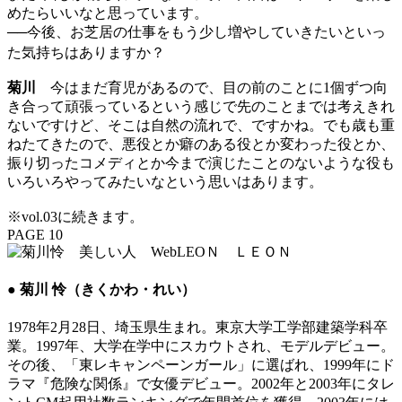
めたらいいなと思っています。
──今後、お芝居の仕事をもう少し増やしていきたいといっ
た気持ちはありますか？
菊川
今はまだ育児があるので、目の前のことに1個ずつ向
き合って頑張っているという感じで先のことまでは考えきれ
ないですけど、そこは自然の流れで、ですかね。でも歳も重
ねたてきたので、悪役とか癖のある役とか変わった役とか、
振り切ったコメディとか今まで演じたことのないような役も
いろいろやってみたいなという思いはあります。
※vol.03に続きます。
PAGE 10
● 菊川 怜（きくかわ・れい）
1978年2月28日、埼玉県生まれ。東京大学工学部建築学科卒
業。1997年、大学在学中にスカウトされ、モデルデビュー。
その後、「東レキャンペーンガール」に選ばれ、1999年にド
ラマ『危険な関係』で女優デビュー。2002年と2003年にタレ