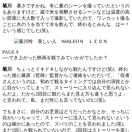
菊川
暑さですかね。冬に夏のシーンを撮っていたというの
もありますけど、蔵で米を発酵させるシーンなどは温度の高
い部屋に大人数で入って撮影していたので、ワンカット撮る
ごとに氷のうを当てて水を飲んで、終わるとみんな、はー！
という感じでした(笑)。
PAGE 9
──でき上がった映画を観てみていかがでしたか？
菊川
ちょっとドキドキしながら観たんですけど(笑)。終わ
った後に篠原（哲雄）監督からご連絡をいただいて。「役者
さんというのは、初めて観るタイミングでは自分の演技とか
に目がいってしまって、ストーリーに入り込んで見られない
んだよ。だから2回目に観たらまた見え方も違うと思うよ」
と言われて。私、まだ何にも言ってないのに(笑)。
でもまさに、自分のお芝居はどうだったかなとか、そっちに
目がいっちゃって、ストーリーに没入して見られないという
のは確かにあったので、ズバリのことを言われました(笑)。
まだ1回しか観られていないので、2回目はストーリーを楽し