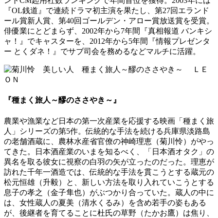
ントCM起用社数ランキングで年間首位を獲得。2003年には
『OL銭道』で連続ドラマ初主演を果たし、第27回エランド
ール賞新人賞、第40回ゴールデン・アロー賞放送賞を受賞。
俳優業にとどまらず、2002年から7年間『真相報道 バンキシ
ャ！』でキャスターを、2012年から5年間『情報プレゼンタ
ー とくダネ！』でサブ司会を務めるなどマルチに活躍。
『種まく旅人～醪のささやき～』
農業や漁業など日本の第一次産業を応援する映画「種まく旅
人」シリーズの第5作。伝統的な手法を続ける兵庫県淡路島
の老舗酒蔵に、農林水産省官僚の神崎理恵（菊川怜）がやっ
てきた。日本酒産業のいまを知るべく、「日本酒オタク」の
異名を取る彼女に視察の白羽の矢が立ったのだった。理恵が
訪れた千年一酒造では、伝統的な手法を貫こうとする蔵元の
松元恒雄（升毅）と、新しい方法を取り入れていこうとする
息子の孝之（金子隼也）がぶつかり合っていた。蔵人の中に
は、女性蔵人の夏美（清水くるみ）を含め若手の姿もある
が、後継者を育てることに杜氏の草野（たかお鷹）は焦り、