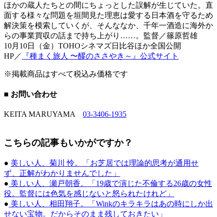
ほかの蔵人たちとの間にちょっとした誤解が生じていた。直
面する様々な問題を垣間見た理恵は愛する日本酒を守るため
解決策を模索していくが、そんななか、千年一酒造に海外か
らの事業買収の話まで持ち上がり……。監督／篠原哲雄
10月10日（金）TOHOシネマズ日比谷ほか全国公開
HP／
『種まく旅人 〜醪のささやき～』公式サイト
※掲載商品はすべて税込み価格です
■ お問い合わせ
KEITA MARUYAMA
03-3406-1935
こちらの記事もいかがですか？
●
美しい人、菊川 怜。「お芝居では理論的思考が通用せ
ず、正解がわかりませんでした」
●
美しい人、瀬戸朝香。「19歳で演じた不倫する26歳の女性
役。監督には色気を感じないと怒られたけれど」
●
美しい人、相田翔子。「Winkのキラキラはあの時にしか出
せない宝物。だからそのまま残しておきたい」