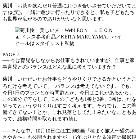
菊川
お茶を飲んだり普通におつき合いさせていただいてま
すね(笑)。一緒に遊びに行ったりできると、私も子どもたち
も世界が広がるのでありがたいなと思います。
▲ ドレス参考商品／KEITA MARUYAMA、ハイ
ヒールはスタイリスト私物
PAGE 7
── 今は育児をしながらお仕事もされていますが、仕事と家
事育児とのバランスはどんな風に考えていますか？
菊川
いただいたお仕事をどうやりくりできるかというとこ
ろだけを考えていて、 バランスは考えてないです。でも、
今日1日のプランとか時間割とか、今日はこれがあるから、
この30分で何をして、3人の子どもも1番と2番、3番はこれを
やってというやりくりはすごく考えます。それでも、この準
備できてない！とか、これ見落としてた！みたいなこともあ
って、結構時間を取られます(笑)。
── そんな中、10月10日には主演映画『種まく旅人〜醪のさ
さやき〜』も公開されますが、15年ぶりとなる映画の撮影現