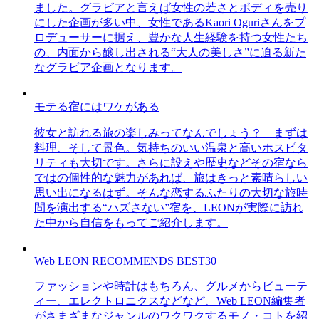
ました。グラビアと言えば女性の若さとボディを売り
にした企画が多い中、女性であるKaori Oguriさんをプ
ロデューサーに据え、豊かな人生経験を持つ女性たち
の、内面から醸し出される“大人の美しさ”に迫る新た
なグラビア企画となります。
モテる宿にはワケがある
彼女と訪れる旅の楽しみってなんでしょう？ まずは
料理、そして景色。気持ちのいい温泉と高いホスピタ
リティも大切です。さらに設えや歴史などその宿なら
ではの個性的な魅力があれば、旅はきっと素晴らしい
思い出になるはず。そんな恋するふたりの大切な旅時
間を演出する“ハズさない”宿を、LEONが実際に訪れ
た中から自信をもってご紹介します。
Web LEON RECOMMENDS BEST30
ファッションや時計はもちろん、グルメからビューテ
ィー、エレクトロニクスなどなど、Web LEON編集者
がさまざまなジャンルのワクワクするモノ・コトを紹