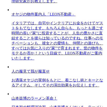
理研究家がお教えします。
オヤジの物件案内人「LEON不動産」
イタリアでは、自宅やインテリアにお金をかけてゲス
トをもてなします。もちろん自らも。もっとも過ごす
時間の長い”家”に投資することが、人生の豊かさに直
結することを彼らは知っているのですね。仕事へのモ
チベーションも、彼女との愛情も、仲間との遊びも、
すべてはお気に入りの”家”で育まれます。世の物件を
モテるか否か！という目線で、LEON不動産がご案内
いたします。
人の服見て我が服直せ
お洒落オヤジの実例をもとに、着こなし術とキーとな
るアイテム、そしてその演出効果をお伝えします。
山本益博のラーメン革命！