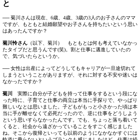
と
── 菊川さんは現在、6歳、4歳、3歳の3人のお子さんのママ
ですが、もともと結婚願望やお子さんを持ちたいという思い
はあったんですか？
菊川怜さん
（以下、菊川） もともとは何も考えていなかっ
たタイプだと思うんです(笑)。割と仕事に邁進していたの
で、気づいたらというか。
── 女性は出産によってどうしてもキャリアが一旦途切れて
しまうということがありますが、それに対する不安や迷いは
なかったですか？
菊川
実際に自分が子どもを持って仕事をするという段にな
った時に、子育てと仕事の両立は本当に手探りで、やっぱり
難しいなとは思いました。子どもがもっと小さかった頃は本
当に手が離せなくて必死だったので、逆に仕事をどうしよう
という思いすらなかったんです。でも、ちょっと落ち着いて
くると、社会から遠ざかっていることをすごく感じました
ね。そこから復帰といっても以前のようになかなかすぐには
軌道に乗らないというブランクも感じましたけど、仕事は続