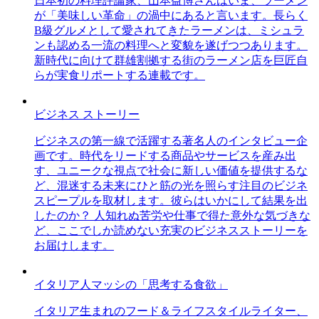
日本初の料理評論家、山本益博さんはいま、ラーメン
が「美味しい革命」の渦中にあると言います。長らく
B級グルメとして愛されてきたラーメンは、ミシュラ
ンも認める一流の料理へと変貌を遂げつつあります。
新時代に向けて群雄割拠する街のラーメン店を巨匠自
らが実食リポートする連載です。
ビジネス ストーリー
ビジネスの第一線で活躍する著名人のインタビュー企
画です。時代をリードする商品やサービスを産み出
す、ユニークな視点で社会に新しい価値を提供するな
ど、混迷する未来にひと筋の光を照らす注目のビジネ
スピープルを取材します。彼らはいかにして結果を出
したのか？ 人知れぬ苦労や仕事で得た意外な気づきな
ど、ここでしか読めない充実のビジネスストーリーを
お届けします。
イタリア人マッシの「思考する食欲」
イタリア生まれのフード＆ライフスタイルライター、