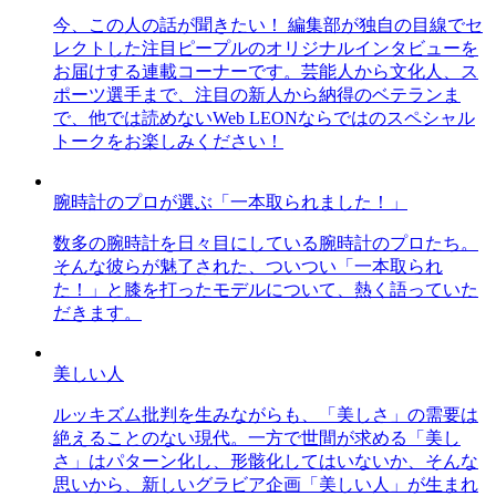
今、この人の話が聞きたい！ 編集部が独自の目線でセ
レクトした注目ピープルのオリジナルインタビューを
お届けする連載コーナーです。芸能人から文化人、ス
ポーツ選手まで、注目の新人から納得のベテランま
で、他では読めないWeb LEONならではのスペシャル
トークをお楽しみください！
腕時計のプロが選ぶ「一本取られました！」
数多の腕時計を日々目にしている腕時計のプロたち。
そんな彼らが魅了された、ついつい「一本取られ
た！」と膝を打ったモデルについて、熱く語っていた
だきます。
美しい人
ルッキズム批判を生みながらも、「美しさ」の需要は
絶えることのない現代。一方で世間が求める「美し
さ」はパターン化し、形骸化してはいないか、そんな
思いから、新しいグラビア企画「美しい人」が生まれ