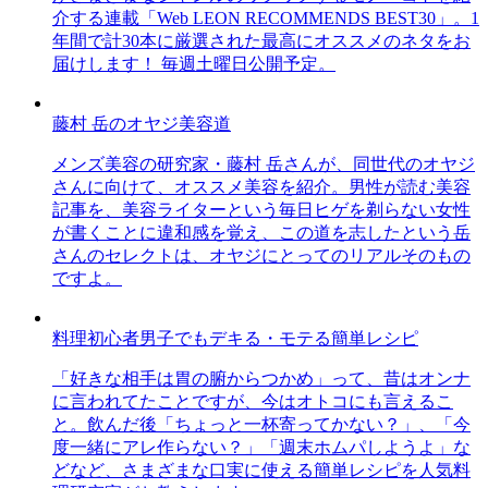
介する連載「Web LEON RECOMMENDS BEST30」。1
年間で計30本に厳選された最高にオススメのネタをお
届けします！ 毎週土曜日公開予定。
藤村 岳のオヤジ美容道
メンズ美容の研究家・藤村 岳さんが、同世代のオヤジ
さんに向けて、オススメ美容を紹介。男性が読む美容
記事を、美容ライターという毎日ヒゲを剃らない女性
が書くことに違和感を覚え、この道を志したという岳
さんのセレクトは、オヤジにとってのリアルそのもの
ですよ。
料理初心者男子でもデキる・モテる簡単レシピ
「好きな相手は胃の腑からつかめ」って、昔はオンナ
に言われてたことですが、今はオトコにも言えるこ
と。飲んだ後「ちょっと一杯寄ってかない？」、「今
度一緒にアレ作らない？」「週末ホムパしようよ」な
どなど、さまざまな口実に使える簡単レシピを人気料