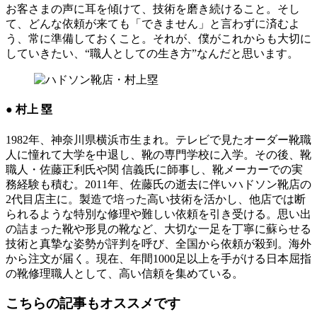
お客さまの声に耳を傾けて、技術を磨き続けること。そし
て、どんな依頼が来ても「できません」と言わずに済むよ
う、常に準備しておくこと。それが、僕がこれからも大切に
していきたい、“職人としての生き方”なんだと思います。
● 村上 塁
1982年、神奈川県横浜市生まれ。テレビで見たオーダー靴職
人に憧れて大学を中退し、靴の専門学校に入学。その後、靴
職人・佐藤正利氏や関 信義氏に師事し、靴メーカーでの実
務経験も積む。2011年、佐藤氏の逝去に伴いハドソン靴店の
2代目店主に。製造で培った高い技術を活かし、他店では断
られるような特別な修理や難しい依頼を引き受ける。思い出
の詰まった靴や形見の靴など、大切な一足を丁寧に蘇らせる
技術と真摯な姿勢が評判を呼び、全国から依頼が殺到。海外
から注文が届く。現在、年間1000足以上を手がける日本屈指
の靴修理職人として、高い信頼を集めている。
こちらの記事もオススメです