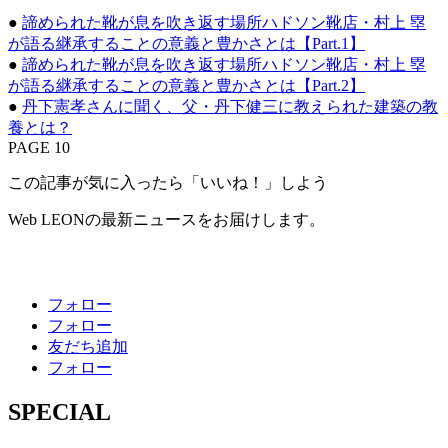
●
諦められた靴が息を吹き返す場所ハドソン靴店・村上 塁
が語る継承することの意義と豊かさとは【Part.1】
●
諦められた靴が息を吹き返す場所ハドソン靴店・村上 塁
が語る継承することの意義と豊かさとは【Part.2】
●
丹下憲孝さんに聞く、父・丹下健三に教えられた建築の教
養とは？
PAGE 10
この記事が気に入ったら「いいね！」しよう
Web LEONの最新ニュースをお届けします。
フォロー
フォロー
友だち追加
フォロー
SPECIAL