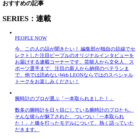
おすすめの記事
SERIES：連載
PEOPLE NOW
今、この人の話が聞きたい！ 編集部が独自の目線でセ
レクトした注目ピープルのオリジナルインタビューを
お届けする連載コーナーです。芸能人から文化人、ス
ポーツ選手まで、注目の新人から納得のベテランま
で、他では読めないWeb LEONならではのスペシャル
トークをお楽しみください！
腕時計のプロが選ぶ「一本取られました！」
数多の腕時計を日々目にしている腕時計のプロたち。
そんな彼らが魅了された、ついつい「一本取られ
た！」と膝を打ったモデルについて、熱く語っていた
だきます。