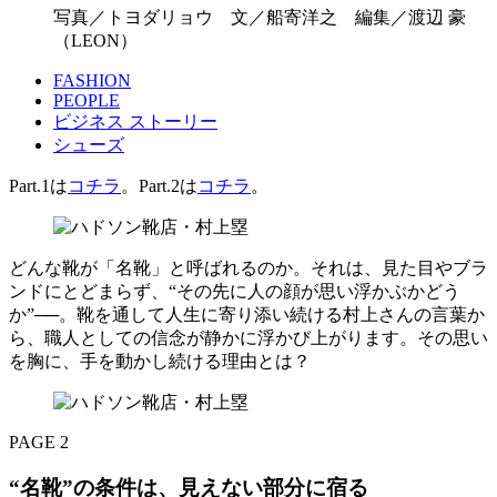
写真／トヨダリョウ 文／船寄洋之 編集／渡辺 豪
（LEON）
FASHION
PEOPLE
ビジネス ストーリー
シューズ
Part.1は
コチラ
。Part.2は
コチラ
。
どんな靴が「名靴」と呼ばれるのか。それは、見た目やブラ
ンドにとどまらず、“その先に人の顔が思い浮かぶかどう
か”──。靴を通して人生に寄り添い続ける村上さんの言葉か
ら、職人としての信念が静かに浮かび上がります。その思い
を胸に、手を動かし続ける理由とは？
PAGE 2
“名靴”の条件は、見えない部分に宿る