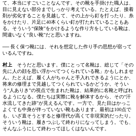
て、本当にすごいことなんです。その靴を手掛けた職人は、
目に見えない部分までしっかり考えている。たとえば、接着
剤が劣化することを見越して、その上から釘を打ったり、糸
をかけたり、片足に40本くらい釘が打たれていることもあ
る。そういう“保険”をかけるような作り方をしている靴は、
間違いなく“良い靴”だと思いますね。
── 長く保つ靴には、それを想定した作り手の思想が宿って
いるんですね。
村上
そうだと思います。僕にとって名靴は、総じて「その
先に人の顔を思い浮かべてつくられている靴」かもしれませ
ん。たとえば、履く人がちゃんと手入れできるようにとか、
将来の修理まで見越してつくられているかどうか。そうい
う“人ありき”の視点で生まれた靴は、結果的に名靴と呼ばれ
るようになる。僕たちは実際に靴を解体するから、その“汗
水流してきた跡”が見えるんです。一方で、見た目はかっこ
よくても中身が伴っていない靴もあります。最初は100点で
も、いざ直そうとすると修理代が高くて非現実的だったり。
そういう靴は、履きつぶして終わりになってしまう。でも、
そんなふうにして終わってほしくはないんです。