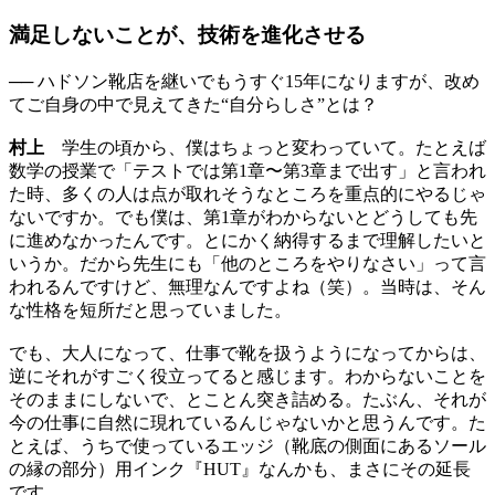
満足しないことが、技術を進化させる
── ハドソン靴店を継いでもうすぐ15年になりますが、改め
てご自身の中で見えてきた“自分らしさ”とは？
村上
学生の頃から、僕はちょっと変わっていて。たとえば
数学の授業で「テストでは第1章〜第3章まで出す」と言われ
た時、多くの人は点が取れそうなところを重点的にやるじゃ
ないですか。でも僕は、第1章がわからないとどうしても先
に進めなかったんです。とにかく納得するまで理解したいと
いうか。だから先生にも「他のところをやりなさい」って言
われるんですけど、無理なんですよね（笑）。当時は、そん
な性格を短所だと思っていました。
でも、大人になって、仕事で靴を扱うようになってからは、
逆にそれがすごく役立ってると感じます。わからないことを
そのままにしないで、とことん突き詰める。たぶん、それが
今の仕事に自然に現れているんじゃないかと思うんです。た
とえば、うちで使っているエッジ（靴底の側面にあるソール
の縁の部分）用インク『HUT』なんかも、まさにその延長
です。