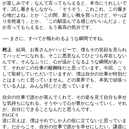
が楽しみです」なんて言ってもらえると、本当にうれしいで
す。試し履きをしながら、「そうそう、これこれ。この履き
心地だよね」とか「この間、新しい靴を買ったけど、やっぱ
り全然違う」とか、「この馴染んでる感じがいいんだよ」と
か言ってもらえると、もう最高の気分です。
── まさに、すべてが報われるような瞬間ですね。
村上
結局、お客さんがハッピーで、僕もその笑顔を見られ
てハッピーになれる。そこに悪意なんてひとつも存在しない
んです。そんなふうに、心が温かくなるような瞬間があっ
て、それがこの仕事の醍醐味だと思っています。今回、こう
して取材していただいていますが、僕は自分の仕事が特別だ
とはまったく思っていません。どの業界でも、本気で頑張っ
ている人は、みんな同じだと思っています。
自分の仕事で誰かが喜んでくれて、その姿を見て自分も幸せ
な気持ちになれる。そうやって心が豊かになっていく。それ
が、自分にできることなんだと思うんです。
PAGE 9
逆に言えば、僕はそれでしか人の役に立てないと思っていま
す。だからこそ、自分の仕事で誰かを幸せにしたい。謙虚に