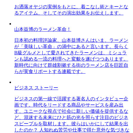
お洒落オヤジの実例をもとに、着こなし術とキーとな
るアイテム、そしてその演出効果をお伝えします。
山本益博のラーメン革命！
日本初の料理評論家、山本益博さんはいま、ラーメン
が「美味しい革命」の渦中にあると言います。長らく
B級グルメとして愛されてきたラーメンは、ミシュラ
ンも認める一流の料理へと変貌を遂げつつあります。
新時代に向けて群雄割拠する街のラーメン店を巨匠自
らが実食リポートする連載です。
ビジネス ストーリー
ビジネスの第一線で活躍する著名人のインタビュー企
画です。時代をリードする商品やサービスを産み出
す、ユニークな視点で社会に新しい価値を提供するな
ど、混迷する未来にひと筋の光を照らす注目のビジネ
スピープルを取材します。彼らはいかにして結果を出
したのか？ 人知れぬ苦労や仕事で得た意外な気づきな