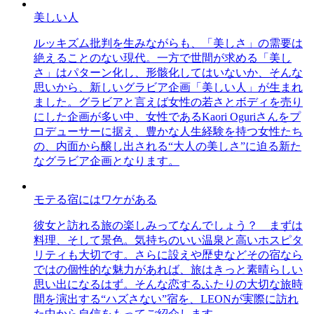
美しい人
ルッキズム批判を生みながらも、「美しさ」の需要は
絶えることのない現代。一方で世間が求める「美し
さ」はパターン化し、形骸化してはいないか、そんな
思いから、新しいグラビア企画「美しい人」が生まれ
ました。グラビアと言えば女性の若さとボディを売り
にした企画が多い中、女性であるKaori Oguriさんをプ
ロデューサーに据え、豊かな人生経験を持つ女性たち
の、内面から醸し出される“大人の美しさ”に迫る新た
なグラビア企画となります。
モテる宿にはワケがある
彼女と訪れる旅の楽しみってなんでしょう？ まずは
料理、そして景色。気持ちのいい温泉と高いホスピタ
リティも大切です。さらに設えや歴史などその宿なら
ではの個性的な魅力があれば、旅はきっと素晴らしい
思い出になるはず。そんな恋するふたりの大切な旅時
間を演出する“ハズさない”宿を、LEONが実際に訪れ
た中から自信をもってご紹介します。