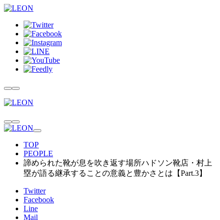
TOP
PEOPLE
諦められた靴が息を吹き返す場所ハドソン靴店・村上
塁が語る継承することの意義と豊かさとは【Part.3】
Twitter
Facebook
Line
Mail