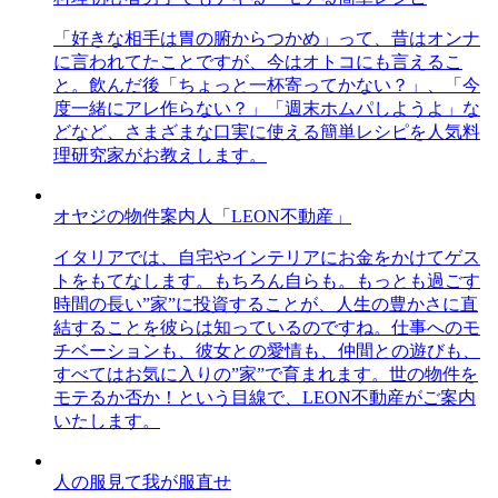
「好きな相手は胃の腑からつかめ」って、昔はオンナ
に言われてたことですが、今はオトコにも言えるこ
と。飲んだ後「ちょっと一杯寄ってかない？」、「今
度一緒にアレ作らない？」「週末ホムパしようよ」な
どなど、さまざまな口実に使える簡単レシピを人気料
理研究家がお教えします。
オヤジの物件案内人「LEON不動産」
イタリアでは、自宅やインテリアにお金をかけてゲス
トをもてなします。もちろん自らも。もっとも過ごす
時間の長い”家”に投資することが、人生の豊かさに直
結することを彼らは知っているのですね。仕事へのモ
チベーションも、彼女との愛情も、仲間との遊びも、
すべてはお気に入りの”家”で育まれます。世の物件を
モテるか否か！という目線で、LEON不動産がご案内
いたします。
人の服見て我が服直せ