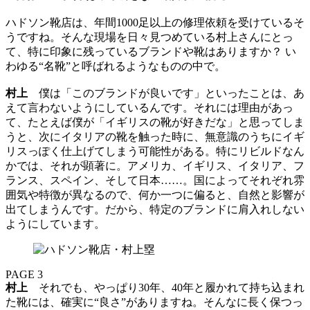
ハドソン靴店は、年間1000足以上の修理依頼を受けているそ
うですね。そんな現場を日々見つめている村上さんにとっ
て、特に印象に残っているブランドや靴はありますか？ い
わゆる“名靴”と呼ばれるようなものの中で。
村上
僕は「このブランドが良いです」といったことは、あ
えて言わないようにしているんです。それには理由があっ
て、たとえば僕が「イギリスの靴が好きだな」と思ってしま
うと、次にイタリアの靴を触った時に、無意識のうちにイギ
リスっぽく仕上げてしまう可能性がある。特にリビルドなん
かでは、それが顕著に。アメリカ、イギリス、イタリア、フ
ランス、スペイン、そして日本……。国によってそれぞれ雰
囲気や特徴が異なるので、何か一つに偏ると、自然と影響が
出てしまうんです。だから、特定のブランドに肩入れしない
ようにしています。
PAGE 3
村上
それでも、やっぱり30年、40年と履かれて持ち込まれ
た靴には、確実に“良さ”がありますね。そんなに長く保つっ