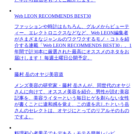
Web LEON RECOMMENDS BEST30
ファッションや時計はもちろん、グルメからビューテ
ィー、エレクトロニクスなどなど、Web LEON編集者
がさまざまなジャンルのワクワクするモノ・コトを紹
介する連載「Web LEON RECOMMENDS BEST30」。1
年間で計30本に厳選された最高にオススメのネタをお
届けします！ 毎週土曜日公開予定。
藤村 岳のオヤジ美容道
メンズ美容の研究家・藤村 岳さんが、同世代のオヤジ
さんに向けて、オススメ美容を紹介。男性が読む美容
記事を、美容ライターという毎日ヒゲを剃らない女性
が書くことに違和感を覚え、この道を志したという岳
さんのセレクトは、オヤジにとってのリアルそのもの
ですよ。
料理初心者男子でもデキる・モテる簡単レシピ