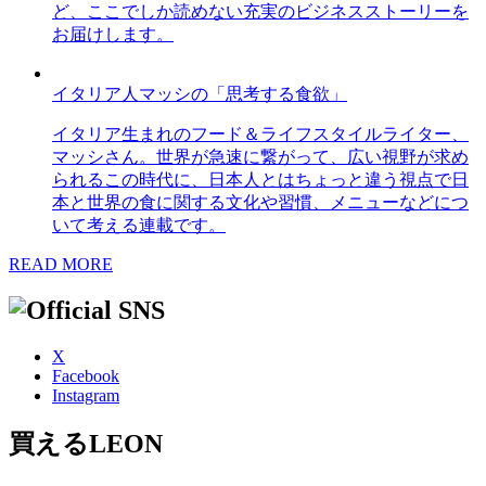
ど、ここでしか読めない充実のビジネスストーリーを
お届けします。
イタリア人マッシの「思考する食欲」
イタリア生まれのフード＆ライフスタイルライター、
マッシさん。世界が急速に繋がって、広い視野が求め
られるこの時代に、日本人とはちょっと違う視点で日
本と世界の食に関する文化や習慣、メニューなどにつ
いて考える連載です。
READ MORE
X
Facebook
Instagram
買えるLEON