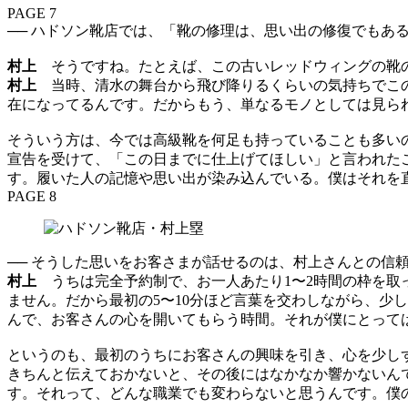
PAGE 7
── ハドソン靴店では、「靴の修理は、思い出の修復でもあ
村上
そうですね。たとえば、この古いレッドウィングの靴の
村上
当時、清水の舞台から飛び降りるくらいの気持ちでこの
在になってるんです。だからもう、単なるモノとしては見ら
そういう方は、今では高級靴を何足も持っていることも多い
宣告を受けて、「この日までに仕上げてほしい」と言われた
す。履いた人の記憶や思い出が染み込んでいる。僕はそれを
PAGE 8
── そうした思いをお客さまが話せるのは、村上さんとの信
村上
うちは完全予約制で、お一人あたり1〜2時間の枠を取
ません。だから最初の5〜10分ほど言葉を交わしながら、少
んで、お客さんの心を開いてもらう時間。それが僕にとって
というのも、最初のうちにお客さんの興味を引き、心を少し
きちんと伝えておかないと、その後にはなかなか響かないん
す。それって、どんな職業でも変わらないと思うんです。僕