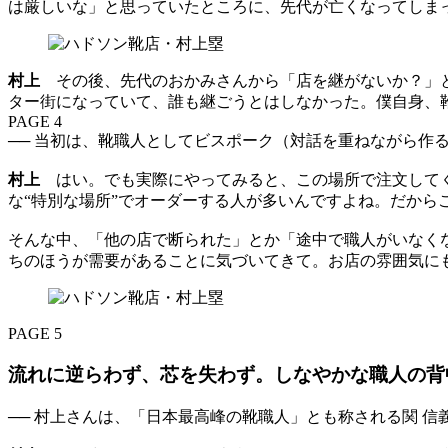
は厳しいな」と思っていたところに、先代が亡くなってしまっ
村上
その後、先代のおかみさんから「店を継がないか？」と
ター街になっていて、誰も継ごうとはしなかった。僕自身、
PAGE 4
── 当初は、靴職人としてビスポーク（対話を重ねながら作
村上
はい。でも実際にやってみると、この場所で注文してく
な“特別な場所”でオーダーする人が多いんですよね。だから
そんな中、「他の店で断られた」とか「途中で職人がいなく
ちのほうが需要があることに気づいてきて。お店の雰囲気に
PAGE 5
流れに逆らわず、芯を失わず。しなやかな職人の背
── 村上さんは、「日本最高峰の靴職人」とも称される関 