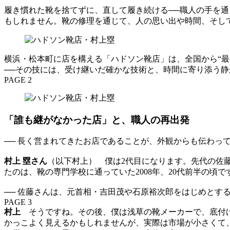
履き慣れた靴を捨てずに、直して履き続ける──職人の手を
もしれません。靴の修理を通じて、人の思い出や時間、そし
横浜・松本町に店を構える「ハドソン靴店」は、全国から“
──その技には、受け継いだ確かな技術と、時間に寄り添う
PAGE 2
「誰も継がなかった店」と、職人の再出発
── 長く営まれてきたお店であることが、外観からも伝わっ
村上 塁さん
（以下村上） 僕は2代目になります。先代の佐
たのは、靴の専門学校に通っていた2008年、20代前半の
── 佐藤さんは、元首相・吉田茂や石原裕次郎をはじめとす
PAGE 3
村上
そうですね。その後、僕は浅草の靴メーカーで、底付け
かっこよく見えるかもしれませんが、実際は市場が小さくて