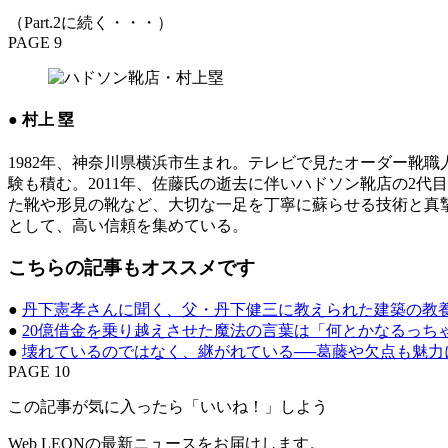
（Part.2に続く・・・）
PAGE 9
● 村上 塁
1982年、神奈川県横浜市生まれ。テレビで見たオーダー靴
験も積む。2011年、佐藤氏の逝去に伴いハドソン靴店の2
た靴や形見の靴など、大切な一足を丁寧に蘇らせる技術と真摯
として、高い信頼を集めている。
こちらの記事もオススメです
●
丹下憲孝さんに聞く、父・丹下健三に教えられた建築の教
●
20億借金を乗り越えさせた魔法の言葉は「何とかなるっち
●
壊れているのではなく、継がれている──葛藤や欠点も魅力
PAGE 10
この記事が気に入ったら「いいね！」しよう
Web LEONの最新ニュースをお届けします。