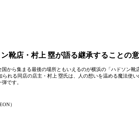
靴店・村上 塁が語る継承することの意義と
が全国から集まる最後の場所ともいえるのが横浜の「ハドソン靴
知られる同店の店主・村上 塁氏は、人の想いを温める魔法使い
一弾です。
EON）