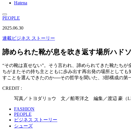
Hatena
PEOPLE
2025.06.30
連載
ビジネス ストーリー
諦められた靴が息を吹き返す場所ハドソン
“その靴は直せない”。そう言われ、諦められてきた靴たち
ちがまたその持ち主とともに歩み出す再出発の場所としても
すことを選んできたのか──その哲学を聞いた、3部構成の第
CREDIT :
写真／トヨダリョウ 文／船寄洋之 編集／渡辺 豪（L
FASHION
PEOPLE
ビジネス ストーリー
シューズ