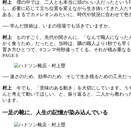
村上
僕の中では、二人とも本当に頭のいい人だったという印
し、必要に応じて立ち位置を変えながら生き抜いてきた人た
ある。まるでカメレオンみたいに、時代や状況に合わせて色
── 学んだ技術は、いまの現場でも活きていますか。
村上
ものすごく。先代や関さんに、「なんで職人になったん
かく食うため」だったと。当時は、隣の職人より1秒でも早
置き方ひとつで、0コンマ何秒違ってくる。それが積み重な
PAGE 6
── 速さのため、効率のため、そして生き残るための工夫だ
村上
今でも、「意味のある動き」を大切にしています。う
んと考えて動いてほしい、と。振り返ると、二人から教わっ
います。
一足の靴に、人生の記憶が染み込んでいる