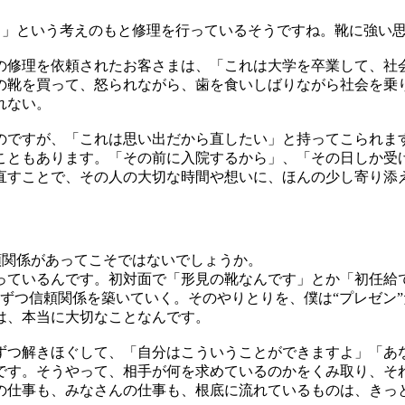
る」という考えのもと修理を行っているそうですね。靴に強い
修理を依頼されたお客さまは、「これは大学を卒業して、社
靴を買って、怒られながら、歯を食いしばりながら社会を乗り
れない。
のですが、「これは思い出だから直したい」と持ってこられます
こともあります。「その前に入院するから」、「その日しか受け
直すことで、その人の大切な時間や想いに、ほんの少し寄り添
頼関係があってこそではないでしょうか。
っているんです。初対面で「形見の靴なんです」とか「初任給
しずつ信頼関係を築いていく。そのやりとりを、僕は“プレゼン
は、本当に大切なことなんです。
ずつ解きほぐして、「自分はこういうことができますよ」「あ
です。そうやって、相手が何を求めているのかをくみ取り、そ
の仕事も、みなさんの仕事も、根底に流れているものは、きっ