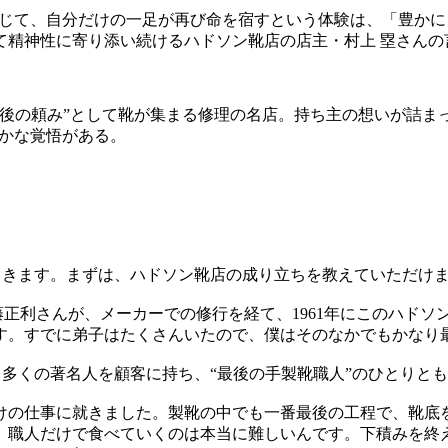
通じて、自分だけの一足が再び命を宿すという体験は、「豊か
て精神性に寄り添い続けるハドソン靴店の店主・村上 塁さんの
最後の頼み”として靴が集まる修理の名店。持ち主の想いが詰ま
静かな覚悟がある。
てきます。まずは、ハドソン靴店の成り立ちを教えていただけ
藤正利さんが、メーカーでの修行を経て、1961年にこのハド
頃です。すでに弟子はたくさんいたので、僕はそのなかでもかな
る多くの著名人を顧客に持ち、“最後の手製靴職人”のひとりと
の仕事に就きました。製靴の中でも一番最後の工程で、靴底
、職人だけで食べていくのは本当に難しいんです。下積みを終え