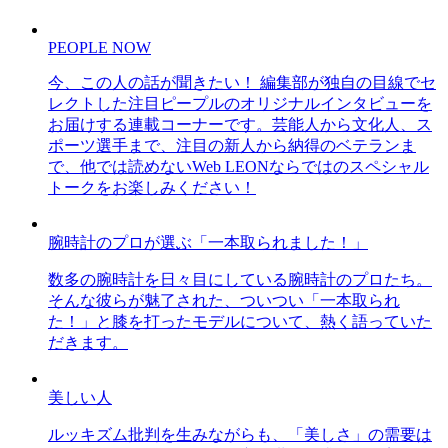
PEOPLE NOW
今、この人の話が聞きたい！ 編集部が独自の目線でセ
レクトした注目ピープルのオリジナルインタビューを
お届けする連載コーナーです。芸能人から文化人、ス
ポーツ選手まで、注目の新人から納得のベテランま
で、他では読めないWeb LEONならではのスペシャル
トークをお楽しみください！
腕時計のプロが選ぶ「一本取られました！」
数多の腕時計を日々目にしている腕時計のプロたち。
そんな彼らが魅了された、ついつい「一本取られ
た！」と膝を打ったモデルについて、熱く語っていた
だきます。
美しい人
ルッキズム批判を生みながらも、「美しさ」の需要は