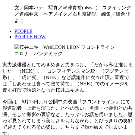
文／岡本ハナ 写真／瀬津貴裕(biswa.) スタイリング
／道端亜未 ヘアメイク／石川奈緒記 編集／鎌倉ひ
よこ
PEOPLE
PEOPLE NOW
実力派俳優としてめきめきと力をつけ、「だから私は推しま
した」（NHK）、「コンフィデンスマンJP」（フジテレビ
系）、「虎に翼」（NHK）など話題作に次々出演。直近で
は「しあわせは食べて寝て待て」（NHK）でのイメージを
覆す好演で話題となった桜井ユキさん。
今回は、6月13日より公開中の映画『フロントライン』にて
報道記者・上野を演じたことへの想い、名優・小栗旬との共
演、そして撮影の裏話など、たっぷりお話を伺いました。思
わず見とれてしまう美しさをもちながら、とびっきりの笑顔
で迎えてくれるその姿に、こちらまで頬が緩んでしまいま
す。