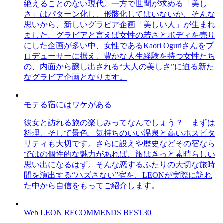
絶えることのない現代。一方で世間が求める「美し
さ」はパターン化し、形骸化してはいないか、そんな
思いから、新しいグラビア企画「美しい人」が生まれ
ました。グラビアと言えば女性の若さとボディを売り
にした企画が多い中、女性であるKaori Oguriさんをプ
ロデューサーに据え、豊かな人生経験を持つ女性たち
の、内面から醸し出される“大人の美しさ”に迫る新た
なグラビア企画となります。
モテる宿にはワケがある
彼女と訪れる旅の楽しみってなんでしょう？ まずは
料理、そして景色。気持ちのいい温泉と高いホスピタ
リティも大切です。さらに設えや歴史などその宿なら
ではの個性的な魅力があれば、旅はきっと素晴らしい
思い出になるはず。そんな恋するふたりの大切な旅時
間を演出する“ハズさない”宿を、LEONが実際に訪れ
た中から自信をもってご紹介します。
Web LEON RECOMMENDS BEST30