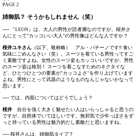
PAGE 2
姉御肌？ そうかもしれません（笑）
── 『LEON』は、大人の男性が読者層なのですが、桜井さ
んにとって‟カッコいい大人”の男性像はどんな人ですか？
桜井ユキさん
（以下、敬称略） アル・パチーノです‼ 食い
気味にごめんなさい（笑）。スーツを着ている男性ってすご
く素敵ですよね。女性のスーツ姿もカッコいいですが、男性
のスーツ姿は格別！ スーツを着こなすためのネクタイな
ど、ひとつひとつの要素が"カッコよさ"を作り上げています
よね。男性にとって武器のようなものなんじゃないかなって
思います。
── では、内面についてはどうでしょう？
桜井
自分を強く大きく魅せたい人はいらっしゃると思うの
ですが、自然体でいてほしいです。無邪気で少年っぽさをず
っと持っている男性は魅力的だし素敵だと思いますね。
── 桜井さんは、姉御肌タイプ？