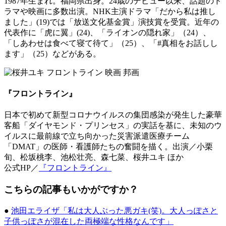
1987年生まれ。福岡県出身。24歳のデビュー以来、話題のド
ラマや映画に多数出演。NHK主演ドラマ「だから私は推し
ました」(19)では「放送文化基金賞」演技賞を受賞。近年の
代表作に「虎に翼」(24)、「ライオンの隠れ家」（24）、
「しあわせは食べて寝て待て」（25）、「#真相をお話しし
ます」（25）などがある。
『フロントライン』
日本で初めて新型コロナウイルスの集団感染が発生した豪華
客船「ダイヤモンド・プリンセス」の実話を基に、未知のウ
イルスに最前線で立ち向かった災害派遣医療チーム
「DMAT」の医師・看護師たちの奮闘を描く。出演／小栗
旬、松坂桃李、池松壮亮、森七菜、桜井ユキ ほか
公式HP／
『フロントライン』
こちらの記事もいかがですか？
●
池田エライザ「私は大人ぶった悪ガキ(笑)。大人っぽさと
子供っぽさが混在した両極端な性格なんです」