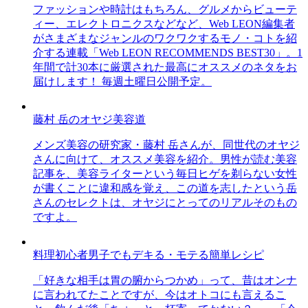
ファッションや時計はもちろん、グルメからビューテ
ィー、エレクトロニクスなどなど、Web LEON編集者
がさまざまなジャンルのワクワクするモノ・コトを紹
介する連載「Web LEON RECOMMENDS BEST30」。1
年間で計30本に厳選された最高にオススメのネタをお
届けします！ 毎週土曜日公開予定。
藤村 岳のオヤジ美容道
メンズ美容の研究家・藤村 岳さんが、同世代のオヤジ
さんに向けて、オススメ美容を紹介。男性が読む美容
記事を、美容ライターという毎日ヒゲを剃らない女性
が書くことに違和感を覚え、この道を志したという岳
さんのセレクトは、オヤジにとってのリアルそのもの
ですよ。
料理初心者男子でもデキる・モテる簡単レシピ
「好きな相手は胃の腑からつかめ」って、昔はオンナ
に言われてたことですが、今はオトコにも言えるこ