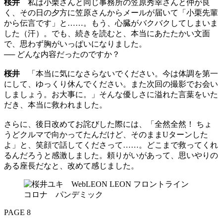
桜井
私は小栗さんと同じ事務所の笠原秀幸さんと仲が良
く、その日の夕方に笠原さんからメールが届いて「小栗先輩
から伝言です」と……。もう、心臓がバクバクしてしまいま
した（汗）。でも、続きを読むと、本当にあたたかい文面
で、思わず胸がいっぱいになりました。
── どんな内容だったのですか？
桜井
「本当に気になさらないでください。今は体調を第一
にして、ゆっくり休んでください。また次回の撮影でお会い
しましょう。お大事に。」そんな優しさに溢れた言葉をいた
だき、本当に救われました。
さらに、後日改めてお詫びした際には、「全然全然！ ちょ
うどクルマで向かってたんだけど、そのままUターンした
よ」と、笑顔で話してくださって……。どこまで救ってくれ
るんだろうと感激しました。頼りがいがあって、思いやりの
ある座長だなと、改めて感じました。
PAGE 8