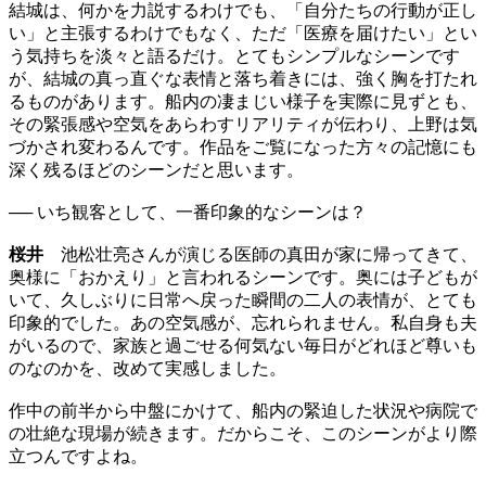
結城は、何かを力説するわけでも、「自分たちの行動が正し
い」と主張するわけでもなく、ただ「医療を届けたい」とい
う気持ちを淡々と語るだけ。とてもシンプルなシーンです
が、結城の真っ直ぐな表情と落ち着きには、強く胸を打たれ
るものがあります。船内の凄まじい様子を実際に見ずとも、
その緊張感や空気をあらわすリアリティが伝わり、上野は気
づかされ変わるんです。作品をご覧になった方々の記憶にも
深く残るほどのシーンだと思います。
── いち観客として、一番印象的なシーンは？
桜井
池松壮亮さんが演じる医師の真田が家に帰ってきて、
奥様に「おかえり」と言われるシーンです。奥には子どもが
いて、久しぶりに日常へ戻った瞬間の二人の表情が、とても
印象的でした。あの空気感が、忘れられません。私自身も夫
がいるので、家族と過ごせる何気ない毎日がどれほど尊いも
のなのかを、改めて実感しました。
作中の前半から中盤にかけて、船内の緊迫した状況や病院で
の壮絶な現場が続きます。だからこそ、このシーンがより際
立つんですよね。