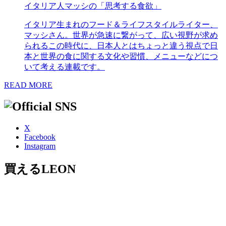
イタリア人マッシの「思考する食欲」
イタリア生まれのフード＆ライフスタイルライター、
マッシさん。世界が急速に繋がって、広い視野が求め
られるこの時代に、日本人とはちょっと違う視点で日
本と世界の食に関する文化や習慣、メニューなどにつ
いて考える連載です。
READ MORE
X
Facebook
Instagram
買えるLEON