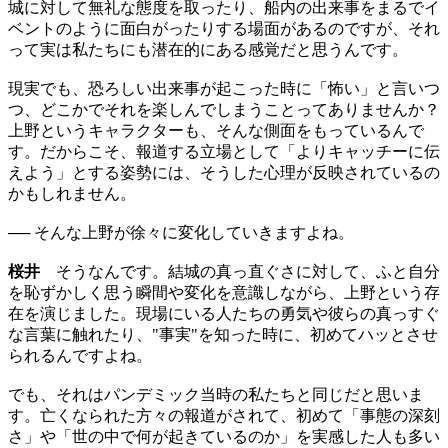
城に対して無礼な態度を取ったり、船内の出来事をまるでイ
ベントのように面白がったりする場面があるのですが、それ
って実は私たちにも潜在的にある感覚だと思うんです。
現実でも、恐ろしい出来事が起こった時に「怖い」と言いつ
つ、どこかでそれを楽しんでしまうことってありませんか？
上野というキャラクターも、そんな側面をもっているんで
す。だからこそ、報道する立場として「よりキャッチーに伝
えよう」とする姿勢には、そうした心理が反映されているの
かもしれません。
── そんな上野が徐々に変化していきますよね。
桜井
そうなんです。結城の真っ直ぐさに対して、ふと自分
を恥ずかしく思う瞬間や変化を意識しながら、上野という存
在を演じました。現場にいる人たちの勇気や彼らの真っすぐ
な言葉に触れたり、"事実"を知った時に、初めてハッとさせ
られるんですよね。
でも、それはパンデミック当時の私たちと同じだと思いま
す。亡くなられた方々の報道がされて、初めて「事態の深刻
さ」や「世の中で何が起きているのか」を実感した人も多い