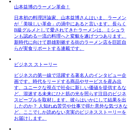
山本益博のラーメン革命！
日本初の料理評論家、山本益博さんはいま、ラーメン
が「美味しい革命」の渦中にあると言います。長らく
B級グルメとして愛されてきたラーメンは、ミシュラ
ンも認める一流の料理へと変貌を遂げつつあります。
新時代に向けて群雄割拠する街のラーメン店を巨匠自
らが実食リポートする連載です。
ビジネス ストーリー
ビジネスの第一線で活躍する著名人のインタビュー企
画です。時代をリードする商品やサービスを産み出
す、ユニークな視点で社会に新しい価値を提供するな
ど、混迷する未来にひと筋の光を照らす注目のビジネ
スピープルを取材します。彼らはいかにして結果を出
したのか？ 人知れぬ苦労や仕事で得た意外な気づきな
ど、ここでしか読めない充実のビジネスストーリーを
お届けします。