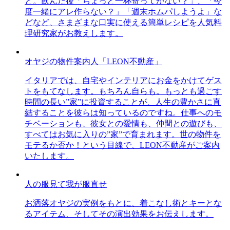
と。飲んだ後「ちょっと一杯寄ってかない？」、「今
度一緒にアレ作らない？」「週末ホムパしようよ」な
どなど、さまざまな口実に使える簡単レシピを人気料
理研究家がお教えします。
オヤジの物件案内人「LEON不動産」
イタリアでは、自宅やインテリアにお金をかけてゲス
トをもてなします。もちろん自らも。もっとも過ごす
時間の長い”家”に投資することが、人生の豊かさに直
結することを彼らは知っているのですね。仕事へのモ
チベーションも、彼女との愛情も、仲間との遊びも、
すべてはお気に入りの”家”で育まれます。世の物件を
モテるか否か！という目線で、LEON不動産がご案内
いたします。
人の服見て我が服直せ
お洒落オヤジの実例をもとに、着こなし術とキーとな
るアイテム、そしてその演出効果をお伝えします。