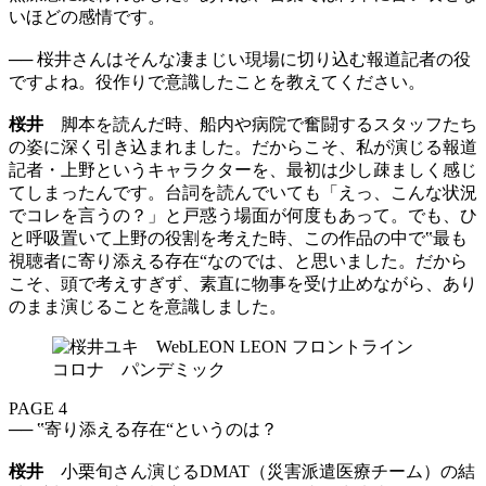
いほどの感情です。
── 桜井さんはそんな凄まじい現場に切り込む報道記者の役
ですよね。役作りで意識したことを教えてください。
桜井
脚本を読んだ時、船内や病院で奮闘するスタッフたち
の姿に深く引き込まれました。だからこそ、私が演じる報道
記者・上野というキャラクターを、最初は少し疎ましく感じ
てしまったんです。台詞を読んでいても「えっ、こんな状況
でコレを言うの？」と戸惑う場面が何度もあって。でも、ひ
と呼吸置いて上野の役割を考えた時、この作品の中で‟最も
視聴者に寄り添える存在“なのでは、と思いました。だから
こそ、頭で考えすぎず、素直に物事を受け止めながら、あり
のまま演じることを意識しました。
PAGE 4
── ‟寄り添える存在“というのは？
桜井
小栗旬さん演じるDMAT（災害派遣医療チーム）の結