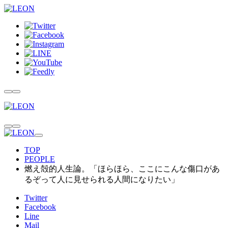
TOP
PEOPLE
燃え殻的人生論。「ほらほら、ここにこんな傷口があ
るぞって人に見せられる人間になりたい」
Twitter
Facebook
Line
Mail