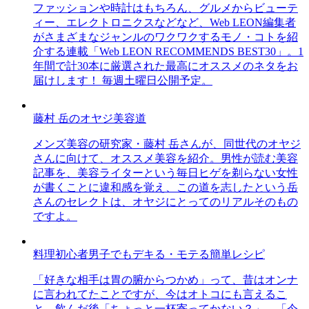
ファッションや時計はもちろん、グルメからビューテ
ィー、エレクトロニクスなどなど、Web LEON編集者
がさまざまなジャンルのワクワクするモノ・コトを紹
介する連載「Web LEON RECOMMENDS BEST30」。1
年間で計30本に厳選された最高にオススメのネタをお
届けします！ 毎週土曜日公開予定。
藤村 岳のオヤジ美容道
メンズ美容の研究家・藤村 岳さんが、同世代のオヤジ
さんに向けて、オススメ美容を紹介。男性が読む美容
記事を、美容ライターという毎日ヒゲを剃らない女性
が書くことに違和感を覚え、この道を志したという岳
さんのセレクトは、オヤジにとってのリアルそのもの
ですよ。
料理初心者男子でもデキる・モテる簡単レシピ
「好きな相手は胃の腑からつかめ」って、昔はオンナ
に言われてたことですが、今はオトコにも言えるこ
と。飲んだ後「ちょっと一杯寄ってかない？」、「今