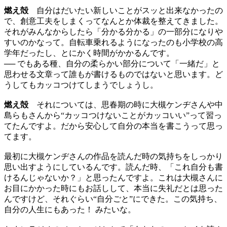
燃え殻
自分はだいたい新しいことがスッと出来なかったの
で、創意工夫をしまくってなんとか体裁を整えてきました。
それがみんなからしたら「分かる分かる」の一部分になりや
すいのかなって。自転車乗れるようになったのも小学校の高
学年だったし、とにかく時間がかかるんです。
── でもある種、自分の柔らかい部分について「一緒だ」と
思わせる文章って誰もが書けるものではないと思います。ど
うしてもカッコつけてしまうでしょうし。
燃え殻
それについては、思春期の時に大槻ケンヂさんや中
島らもさんから“カッコつけないことがカッコいい”って習っ
てたんですよ。だから安心して自分の本当を書こうって思っ
てます。
最初に大槻ケンヂさんの作品を読んだ時の気持ちをしっかり
思い出すようにしているんです。読んだ時、「これ自分も書
けるんじゃないか？」と思ったんですよ。これは大槻さんに
お目にかかった時にもお話しして、本当に失礼だとは思った
んですけど、それぐらい“自分ごと”にできた。この気持ち、
自分の人生にもあった！ みたいな。