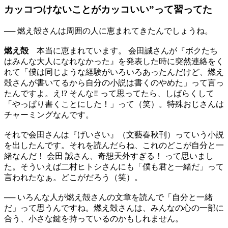
カッコつけないことがカッコいい”って習ってた
── 燃え殻さんは周囲の人に恵まれてきたんでしょうね。
燃え殻
本当に恵まれています。 会田誠さんが『ボクたち
はみんな大人になれなかった』を発表した時に突然連絡をく
れて「僕は同じような経験がいろいろあったんだけど、燃え
殻さんが書いてるから自分の小説は書くのやめた」って言っ
たんですよ。え!? そんな‼ って思ってたら、しばらくして
「やっぱり書くことにした！」って（笑）。特殊おじさんは
チャーミングなんです。
それで会田さんは『げいさい』（文藝春秋刊）っていう小説
を出したんです。それを読んだらね、これのどこが自分と一
緒なんだ！ 会田 誠さん、奇想天外すぎる！ って思いまし
た。そういえば二村ヒトシさんにも「僕も君と一緒だ」って
言われたなぁ。どこがだろう（笑）。
── いろんな人が燃え殻さんの文章を読んで「自分と一緒
だ」って思うんですね。燃え殻さんは、みんなの心の一部に
合う、小さな鍵を持っているのかもしれません。