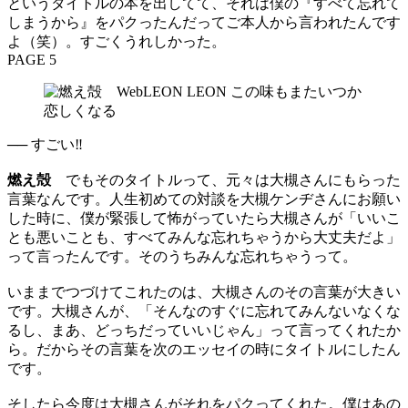
というタイトルの本を出してて、それは僕の『すべて忘れて
しまうから』をパクったんだってご本人から言われたんです
よ（笑）。すごくうれしかった。
PAGE 5
── すごい‼
燃え殻
でもそのタイトルって、元々は大槻さんにもらった
言葉なんです。人生初めての対談を大槻ケンヂさんにお願い
した時に、僕が緊張して怖がっていたら大槻さんが「いいこ
とも悪いことも、すべてみんな忘れちゃうから大丈夫だよ」
って言ったんです。そのうちみんな忘れちゃうって。
いままでつづけてこれたのは、大槻さんのその言葉が大きい
です。大槻さんが、「そんなのすぐに忘れてみんないなくな
るし、まあ、どっちだっていいじゃん」って言ってくれたか
ら。だからその言葉を次のエッセイの時にタイトルにしたん
です。
そしたら今度は大槻さんがそれをパクってくれた。僕はあの