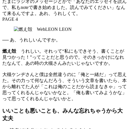
たまにラジオのメッセージとかで「あなたのエッセイを読ん
で、私もnoteで書き始めました。読んでみてください」なん
て来るんですよ。あれ、うれしくて。
PAGE 4
── あ、うれしいんですか。
燃え殻
うれしい。それって“私にもできそう、書くことが
見つかった！”ってことだと思うので。そのきっかけになれ
たなんて、あの時の大槻さんみたいじゃないですか。
大槻ケンヂさんと僕は全然違うのに「俺と一緒だ」って思え
た。その力って何なんだろう、そういう文章を書いたら、本
から離れてた人が「これは俺のことだから読まなきゃ」って
思ってくれるんじゃないかなと。「俺も書いてみようかな」
って思ってくれるんじゃないかと。
いいことも悪いことも、みんな忘れちゃうから大
丈夫