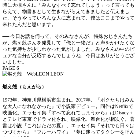
時に大槻さんに「みんなすべて忘れてしまう」って言っても
らえて、物書きとして生きながらえてきましたと伝えまし
た。そうやっていろんな人に恵まれて、僕はここまでやって
来れたんだと思います。
── 今日お話を伺って、そのみなさんが、特殊おじさんたち
が、燃え殻さんを発見して「俺と一緒だ」と声をかけたくな
った気持ちが少しわかった気がしました。みなさんの中のピ
ュアな自分が反応するんでしょうね、今日はありがとうござ
いました。
PAGE 6
燃え殻（もえがら）
1973年、神奈川県横浜市生まれ。2017年、『ボクたちはみん
な大人になれなかった』で小説家デビュー。同作はNetflixで
映画化。エッセイ集『すべて忘れてしまうから』はDisney＋
とテレビ東京でドラマ化され、映像化、舞台化が相次ぐ。著
書は小説『これはただの夏』、エッセイ集『それでも日々は
つづくから』『ブルーハワイ』『夢に迷ってタクシーを呼ん