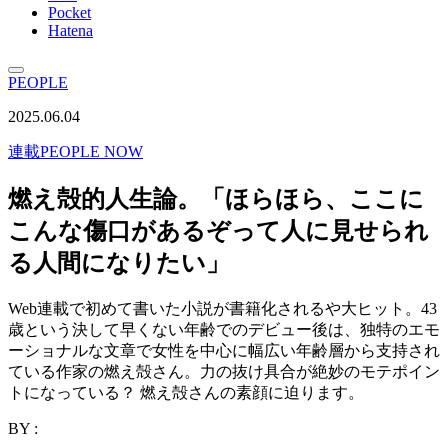
Pocket
Hatena
PEOPLE
2025.06.04
連載
PEOPLE NOW
燃え殻的人生論。「ほらほら、ここに
こんな傷口があるぞって人に見せられ
る人間になりたい」
Web連載で初めて書いた小説が書籍化されるや大ヒット。43
歳という決して早くない年齢でのデビュー後は、独特のエモ
ーショナルな文章で女性を中心に幅広い年齢層から支持され
ている作家の燃え殻さん。力の抜け具合が絶妙のモテポイン
トになっている？ 燃え殻さんの素顔に迫ります。
BY :