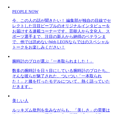
PEOPLE NOW
今、この人の話が聞きたい！ 編集部が独自の目線でセ
レクトした注目ピープルのオリジナルインタビューを
お届けする連載コーナーです。芸能人から文化人、ス
ポーツ選手まで、注目の新人から納得のベテランま
で、他では読めないWeb LEONならではのスペシャル
トークをお楽しみください！
腕時計のプロが選ぶ「一本取られました！」
数多の腕時計を日々目にしている腕時計のプロたち。
そんな彼らが魅了された、ついつい「一本取られ
た！」と膝を打ったモデルについて、熱く語っていた
だきます。
美しい人
ルッキズム批判を生みながらも、「美しさ」の需要は