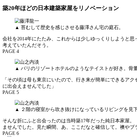
築20年ほどの日本建築家屋をリノベーション
▲ 苔むして歴史を感じさせる藤澤さん宅の庭石。
会社を2014年にたたみ、これからは少しゆっくりしようと
考えていたんだそう。
PAGE 4
▲ バリのリゾートホテルのようなテイストが好き。骨
「その頃は母も東京にいたので、行き来が簡単にできるアク
に出会えませんでした」
PAGE 5
▲ ２階の寝室から吹き抜けになっているリビングを見
そんな折にふと出会ったのは当時築17年だった純日本家屋
ませんでした。見た瞬間、あ、ここだなと確信して。襖やブ
PAGE 6