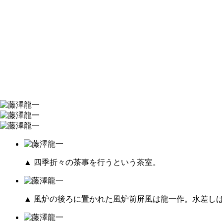
▲ 四季折々の茶事を行うという茶室。
▲ 風炉の後ろに置かれた風炉前屏風は龍一作。水差し