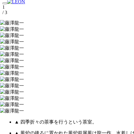
1
/ 3
▲ 四季折々の茶事を行うという茶室。
▲ 風炉の後ろに置かれた風炉前屏風は龍一作。水差し