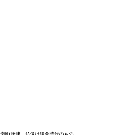
は朝鮮唐津。仏像は鎌倉時代のもの。