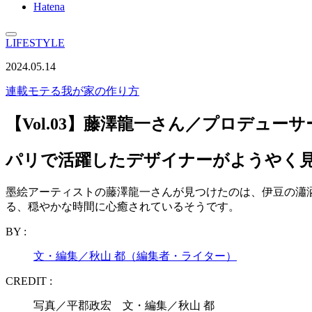
Hatena
LIFESTYLE
2024.05.14
連載
モテる我が家の作り方
【Vol.03】藤澤龍一さん／プロデュー
パリで活躍したデザイナーがようやく
墨絵アーティストの藤澤龍一さんが見つけたのは、伊豆の瀟
る、穏やかな時間に心癒されているそうです。
BY :
文・編集／秋山 都（編集者・ライター）
CREDIT :
写真／平郡政宏 文・編集／秋山 都