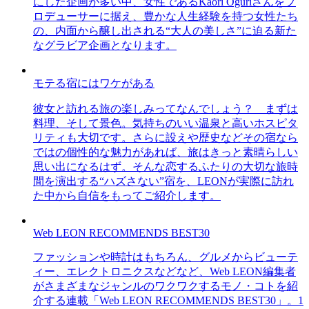
にした企画が多い中、女性であるKaori Oguriさんをプ
ロデューサーに据え、豊かな人生経験を持つ女性たち
の、内面から醸し出される“大人の美しさ”に迫る新た
なグラビア企画となります。
モテる宿にはワケがある
彼女と訪れる旅の楽しみってなんでしょう？ まずは
料理、そして景色。気持ちのいい温泉と高いホスピタ
リティも大切です。さらに設えや歴史などその宿なら
ではの個性的な魅力があれば、旅はきっと素晴らしい
思い出になるはず。そんな恋するふたりの大切な旅時
間を演出する“ハズさない”宿を、LEONが実際に訪れ
た中から自信をもってご紹介します。
Web LEON RECOMMENDS BEST30
ファッションや時計はもちろん、グルメからビューテ
ィー、エレクトロニクスなどなど、Web LEON編集者
がさまざまなジャンルのワクワクするモノ・コトを紹
介する連載「Web LEON RECOMMENDS BEST30」。1