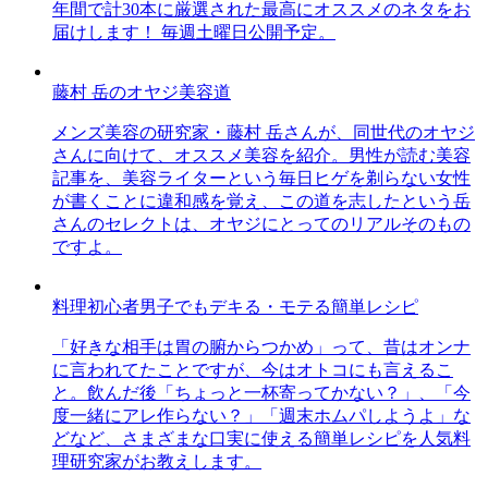
年間で計30本に厳選された最高にオススメのネタをお
届けします！ 毎週土曜日公開予定。
藤村 岳のオヤジ美容道
メンズ美容の研究家・藤村 岳さんが、同世代のオヤジ
さんに向けて、オススメ美容を紹介。男性が読む美容
記事を、美容ライターという毎日ヒゲを剃らない女性
が書くことに違和感を覚え、この道を志したという岳
さんのセレクトは、オヤジにとってのリアルそのもの
ですよ。
料理初心者男子でもデキる・モテる簡単レシピ
「好きな相手は胃の腑からつかめ」って、昔はオンナ
に言われてたことですが、今はオトコにも言えるこ
と。飲んだ後「ちょっと一杯寄ってかない？」、「今
度一緒にアレ作らない？」「週末ホムパしようよ」な
どなど、さまざまな口実に使える簡単レシピを人気料
理研究家がお教えします。