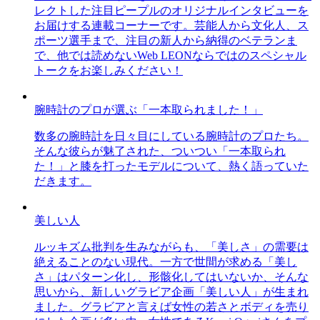
レクトした注目ピープルのオリジナルインタビューを
お届けする連載コーナーです。芸能人から文化人、ス
ポーツ選手まで、注目の新人から納得のベテランま
で、他では読めないWeb LEONならではのスペシャル
トークをお楽しみください！
腕時計のプロが選ぶ「一本取られました！」
数多の腕時計を日々目にしている腕時計のプロたち。
そんな彼らが魅了された、ついつい「一本取られ
た！」と膝を打ったモデルについて、熱く語っていた
だきます。
美しい人
ルッキズム批判を生みながらも、「美しさ」の需要は
絶えることのない現代。一方で世間が求める「美し
さ」はパターン化し、形骸化してはいないか、そんな
思いから、新しいグラビア企画「美しい人」が生まれ
ました。グラビアと言えば女性の若さとボディを売り