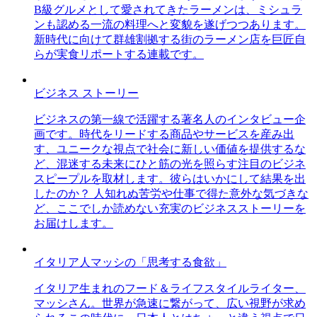
B級グルメとして愛されてきたラーメンは、ミシュラ
ンも認める一流の料理へと変貌を遂げつつあります。
新時代に向けて群雄割拠する街のラーメン店を巨匠自
らが実食リポートする連載です。
ビジネス ストーリー
ビジネスの第一線で活躍する著名人のインタビュー企
画です。時代をリードする商品やサービスを産み出
す、ユニークな視点で社会に新しい価値を提供するな
ど、混迷する未来にひと筋の光を照らす注目のビジネ
スピープルを取材します。彼らはいかにして結果を出
したのか？ 人知れぬ苦労や仕事で得た意外な気づきな
ど、ここでしか読めない充実のビジネスストーリーを
お届けします。
イタリア人マッシの「思考する食欲」
イタリア生まれのフード＆ライフスタイルライター、
マッシさん。世界が急速に繋がって、広い視野が求め