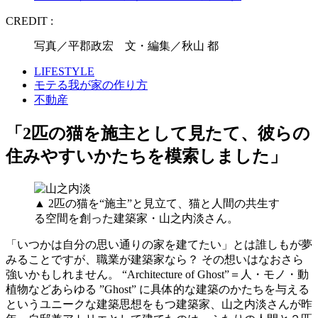
CREDIT :
写真／平郡政宏 文・編集／秋山 都
LIFESTYLE
モテる我が家の作り方
不動産
「2匹の猫を施主として見たて、彼らの
住みやすいかたちを模索しました」
▲ 2匹の猫を“施主”と見立て、猫と人間の共生す
る空間を創った建築家・山之内淡さん。
「いつかは自分の思い通りの家を建てたい」とは誰しもが夢
みることですが、職業が建築家なら？ その想いはなおさら
強いかもしれません。 “Architecture of Ghost”＝人・モノ・動
植物などあらゆる ”Ghost” に具体的な建築のかたちを与える
というユニークな建築思想をもつ建築家、山之内淡さんが昨