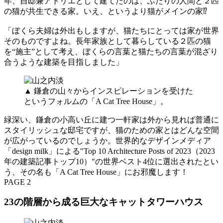
年、自邸兼アトリエとして建てたのは、ふたりの人間と２匹
の猫が共生できる家。いえ、というより猫がメインの家⁉
「ぼくら夫婦は外出もしますが、猫たちにとっては家が世界
そのものですよね。長年家族として暮らしている２匹の猫
を“施主”として考え、ぼくらの言葉と猫たちの言葉が混ざり
合うような建築を目指しました」
▲ 鎌倉の山々からインスピレーションを受けた
というフォルムの「A Cat Tree House」。
緑深い、鎌倉の小高い丘に建つ一軒家は外から見れば普通に
スタイリッシュな邸宅ですが、猫のための家とはどんな空間
が広がっているのでしょうか。世界的なデザインメディア
「design milk」による"Top 10 Architecture Posts of 2023（2023
年の建築記事トップ10）"の世界ベスト4位に選出されたとい
う、その名も「A Cat Tree House」にお邪魔します！
PAGE 2
23の階層から成る巨大なキャットタワーハウス