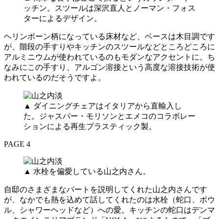
ッチン。スツールは深沢直人とノーマン・フォス
ターによるデザイン。
ヘリンボーン柄になっている床材など、ベースは木目調です
が、階段の手すりやキッチンのスツールなどところどころに
アルミニウムが使われているのもモダンなアクセントに。ち
なみにこの手すり、アルゴン溶接という高度な溶接技術が使
われているのだそうですよ。
▲ ダイニングチェアはイタリアから直輸入し
た。ジャスパー・モリソンとエメコのコラボレー
ションによる再生プラスティック製。
PAGE 4
▲ 水栓を偏愛している山之内さん。
自邸のさまざまなパートを説明してくれた山之内さんです
が、なかでも熱を込めて話してくれたのは水栓（蛇口、ボウ
ル、シャワーヘッドなど）への愛。キッチンの蛇口はデンマ