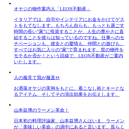
オヤジの物件案内人「LEON不動産」
イタリアでは、自宅やインテリアにお金をかけてゲス
トをもてなします。もちろん自らも。もっとも過ごす
時間の長い”家”に投資することが、人生の豊かさに直
結することを彼らは知っているのですね。仕事へのモ
チベーションも、彼女との愛情も、仲間との遊びも、
すべてはお気に入りの”家”で育まれます。世の物件を
モテるか否か！という目線で、LEON不動産がご案内
いたします。
人の服見て我が服直せ
お洒落オヤジの実例をもとに、着こなし術とキーとな
るアイテム、そしてその演出効果をお伝えします。
山本益博のラーメン革命！
日本初の料理評論家、山本益博さんはいま、ラーメン
が「美味しい革命」の渦中にあると言います。長らく