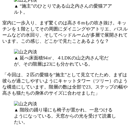
▲ “施主”のひとりである山之内さんの愛猫アア
ルト。
室内に一歩入り、まず驚くのは高さ６mもの吹き抜け。キッ
チンを１階としてその周囲にダイニングやアトリエ、バスル
ームなどの水回り、そしてベッドルームが多層で展開されて
います。この感じ、どこかで見たことあるような？
▲ 延べ床面積94㎡、４LDKの山之内さん宅だ
が、その階層は23にも分かれている。
「今回は、２匹の愛猫を“施主”として見立てたため、まずは
彼らが過ごしやすいようにキャットタワー（ツリー）のよう
な構造にしています。階層の数は全部で23。ステップの幅や
高さも猫たちの身体のサイズに合わせました」
▲ 階段の踊り場にも椅子が置かれ、一息つける
ようになっている。天窓からの光を受けて読書し
たい。