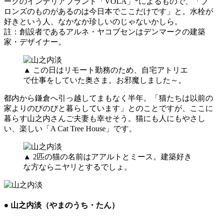
ークのインテリアブランド「VOLA」*によるもので、「ブ
ロンズのものがあるのは今日本でここだけです」と。水栓が
好きという人、なかなか珍しいのじゃないかしら。
註：創設者であるアルネ・ヤコブセンはデンマークの建築
家・デザイナー。
▲ この日はリモート勤務のため、自宅アトリエ
で仕事をしていた奥さま。お邪魔しました～。
都内から鎌倉へ引っ越してまもなく半年。「猫たちは以前の
家よりのびのびと暮らしています」とのことですが、ここに
暮らす山之内さんご夫妻も幸せそう。猫にも人にもやさし
い、楽しい「A Cat Tree House」です。
▲ 2匹の猫の名前はアアルトとミース。建築好き
な方ならニヤリとするでしょ。
● 山之内淡（やまのうち・たん）