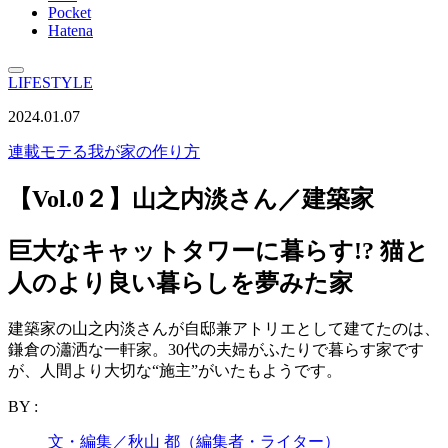
Pocket
Hatena
LIFESTYLE
2024.01.07
連載
モテる我が家の作り方
【Vol.0２】山之内淡さん／建築家
巨大なキャットタワーに暮らす!? 猫と
人のより良い暮らしを夢みた家
建築家の山之内淡さんが自邸兼アトリエとして建てたのは、
鎌倉の瀟洒な一軒家。30代の夫婦がふたりで暮らす家です
が、人間より大切な“施主”がいたもようです。
BY :
文・編集／秋山 都（編集者・ライター）