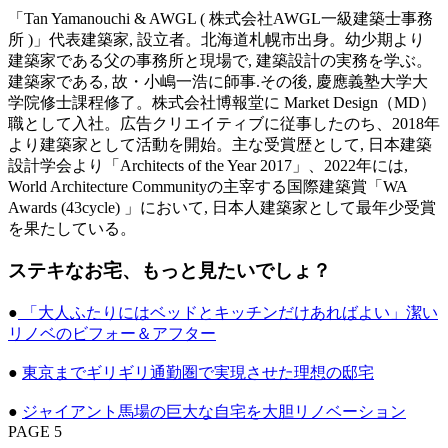
「Tan Yamanouchi & AWGL ( 株式会社AWGL一級建築士事務
所 )」代表建築家, 設立者。北海道札幌市出身。幼少期より
建築家である父の事務所と現場で, 建築設計の実務を学ぶ。
建築家である, 故・小嶋一浩に師事.その後, 慶應義塾大学大
学院修士課程修了。株式会社博報堂に Market Design（MD）
職として入社。広告クリエイティブに従事したのち、2018年
より建築家として活動を開始。主な受賞歴として, 日本建築
設計学会より「Architects of the Year 2017」、2022年には,
World Architecture Communityの主宰する国際建築賞「WA
Awards (43cycle) 」において, 日本人建築家として最年少受賞
を果たしている。
ステキなお宅、もっと見たいでしょ？
●
「大人ふたりにはベッドとキッチンだけあればよい」潔い
リノベのビフォー＆アフター
●
東京までギリギリ通勤圏で実現させた理想の邸宅
●
ジャイアント馬場の巨大な自宅を大胆リノベーション
PAGE 5