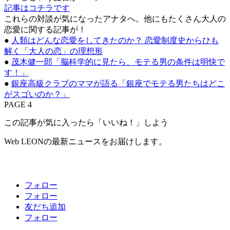
記事はコチラです
これらの対談が気になったアナタへ。他にもたくさん大人の
恋愛に関する記事が！
●
人類はどんな恋愛をしてきたのか？ 恋愛制度史からひも
解く「大人の恋」の理想形
●
茂木健一郎「脳科学的に見たら、モテる男の条件は明快で
す！」
●
銀座高級クラブのママが語る「銀座でモテる男たちはどこ
がスゴいのか？」
PAGE 4
この記事が気に入ったら「いいね！」しよう
Web LEONの最新ニュースをお届けします。
フォロー
フォロー
友だち追加
フォロー