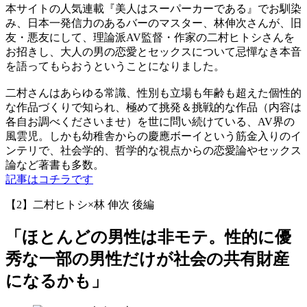
本サイトの人気連載『美人はスーパーカーである』でお馴染
み、日本一発信力のあるバーのマスター、林伸次さんが、旧
友・悪友にして、理論派AV監督・作家の二村ヒトシさんを
お招きし、大人の男の恋愛とセックスについて忌憚なき本音
を語ってもらおうということになりました。
二村さんはあらゆる常識、性別も立場も年齢も超えた個性的
な作品づくりで知られ、極めて挑発＆挑戦的な作品（内容は
各自お調べくださいませ）を世に問い続けている、AV界の
風雲児。しかも幼稚舎からの慶應ボーイという筋金入りのイ
ンテリで、社会学的、哲学的な視点からの恋愛論やセックス
論など著書も多数。
記事はコチラです
【2】二村ヒトシ×林 伸次 後編
「ほとんどの男性は非モテ。性的に優
秀な一部の男性だけが社会の共有財産
になるかも」