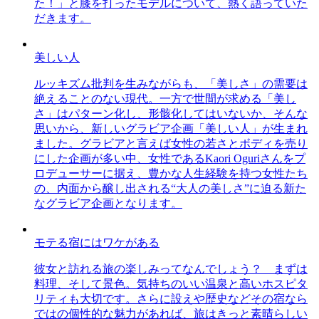
た！」と膝を打ったモデルについて、熱く語っていた
だきます。
美しい人
ルッキズム批判を生みながらも、「美しさ」の需要は
絶えることのない現代。一方で世間が求める「美し
さ」はパターン化し、形骸化してはいないか、そんな
思いから、新しいグラビア企画「美しい人」が生まれ
ました。グラビアと言えば女性の若さとボディを売り
にした企画が多い中、女性であるKaori Oguriさんをプ
ロデューサーに据え、豊かな人生経験を持つ女性たち
の、内面から醸し出される“大人の美しさ”に迫る新た
なグラビア企画となります。
モテる宿にはワケがある
彼女と訪れる旅の楽しみってなんでしょう？ まずは
料理、そして景色。気持ちのいい温泉と高いホスピタ
リティも大切です。さらに設えや歴史などその宿なら
ではの個性的な魅力があれば、旅はきっと素晴らしい