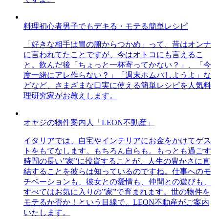
料理初心者男子でもデキる・モテる簡単レシピ
「好きな相手は胃の腑からつかめ」って、昔はオンナ
に言われてたことですが、今はオトコにも言えるこ
と。飲んだ後「ちょっと一杯寄ってかない？」、「今
度一緒にアレ作らない？」「週末ホムパしようよ」な
どなど、さまざまな口実に使える簡単レシピを人気料
理研究家がお教えします。
オヤジの物件案内人「LEON不動産」
イタリアでは、自宅やインテリアにお金をかけてゲス
トをもてなします。もちろん自らも。もっとも過ごす
時間の長い”家”に投資することが、人生の豊かさに直
結することを彼らは知っているのですね。仕事へのモ
チベーションも、彼女との愛情も、仲間との遊びも、
すべてはお気に入りの”家”で育まれます。世の物件を
モテるか否か！という目線で、LEON不動産がご案内
いたします。