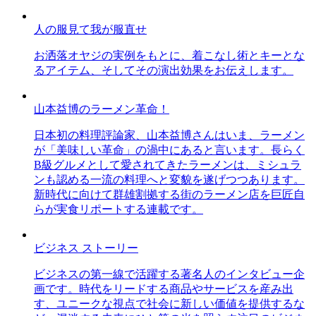
人の服見て我が服直せ
お洒落オヤジの実例をもとに、着こなし術とキーとな
るアイテム、そしてその演出効果をお伝えします。
山本益博のラーメン革命！
日本初の料理評論家、山本益博さんはいま、ラーメン
が「美味しい革命」の渦中にあると言います。長らく
B級グルメとして愛されてきたラーメンは、ミシュラ
ンも認める一流の料理へと変貌を遂げつつあります。
新時代に向けて群雄割拠する街のラーメン店を巨匠自
らが実食リポートする連載です。
ビジネス ストーリー
ビジネスの第一線で活躍する著名人のインタビュー企
画です。時代をリードする商品やサービスを産み出
す、ユニークな視点で社会に新しい価値を提供するな