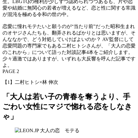
生。LBGTQの権利が少しずつ認められつつあるも、片や恋
愛や結婚に無関心の若者が増えるなど、恋と性に関する常識
が混沌を極める令和の世の中。
恋愛に憧れモテたいと願うのが“当たり前”だった昭和生まれ
のオヤジさんたちも、翻弄されるばかりとは思いますが、そ
んななかで、どう対処していけばよいのか？ AV監督にして
恋愛問題の専門家でもある二村ヒトシさんが、「大人の恋愛
のこれから」について語った対談記事4本をご紹介します。
少々過激ではありますが、いずれも大反響を呼んだ記事です
よ。
PAGE 2
【1】二村ヒトシ×林 伸次
「大人は若い子の青春を奪うより、手
ごわい女性にマジで惚れる恋をしなき
ゃ」