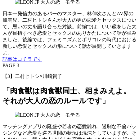
日本一発信力のあるバーのマスター、林伸次さんとAV界の
風雲児、二村ヒトシさんが大人の男の恋愛とセックスについ
て、思いの丈を語り合った対談。前編では、いい歳をした大
人が目指すべき恋愛とセックスのありかたについて話が弾み
ました。後編では、フェミニズムとポリコレの時代における
新しい恋愛とセックスの形について話が展開していきます
よ。
記事はコチラです
PAGE 3
【3】二村ヒトシ×川崎貴子
「肉食獣は肉食獣同士、相まみえよ。
それが大人の恋のルールです」
マッチングアプリの隆盛や若者の恋愛離れ、過剰な不倫バッ
シングなど恋愛を巡る世間の状況は混沌としていますが、そ