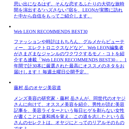
思い出になるはず。そんな恋するふたりの大切な旅時
間を演出する“ハズさない”宿を、LEONが実際に訪れ
た中から自信をもってご紹介します。
Web LEON RECOMMENDS BEST30
ファッションや時計はもちろん、グルメからビューテ
ィー、エレクトロニクスなどなど、Web LEON編集者
がさまざまなジャンルのワクワクするモノ・コトを紹
介する連載「Web LEON RECOMMENDS BEST30」。1
年間で計30本に厳選された最高にオススメのネタをお
届けします！ 毎週土曜日公開予定。
藤村 岳のオヤジ美容道
メンズ美容の研究家・藤村 岳さんが、同世代のオヤジ
さんに向けて、オススメ美容を紹介。男性が読む美容
記事を、美容ライターという毎日ヒゲを剃らない女性
が書くことに違和感を覚え、この道を志したという岳
さんのセレクトは、オヤジにとってのリアルそのもの
ですよ。