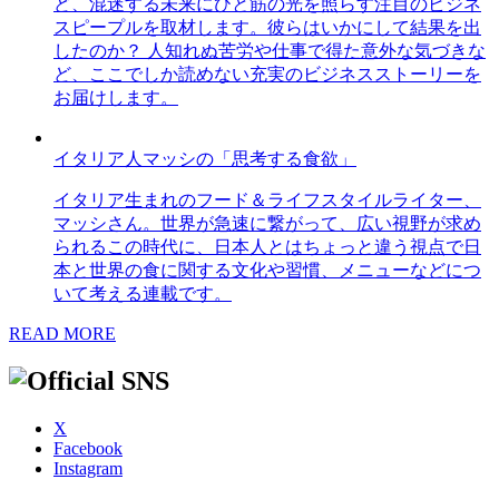
ど、混迷する未来にひと筋の光を照らす注目のビジネ
スピープルを取材します。彼らはいかにして結果を出
したのか？ 人知れぬ苦労や仕事で得た意外な気づきな
ど、ここでしか読めない充実のビジネスストーリーを
お届けします。
イタリア人マッシの「思考する食欲」
イタリア生まれのフード＆ライフスタイルライター、
マッシさん。世界が急速に繋がって、広い視野が求め
られるこの時代に、日本人とはちょっと違う視点で日
本と世界の食に関する文化や習慣、メニューなどにつ
いて考える連載です。
READ MORE
X
Facebook
Instagram