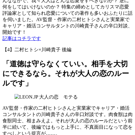
んななかで、我々大人はどんな恋愛をすべきなのか？ 逆に
何をしてはいけないのか？ 特集の締めとしてカリスマ恋愛
評論家として知られ恋愛についての著作も多いおふたりに話
を伺いました。AV監督・作家の二村ヒトシさんと実業家で
キャリア・婚活コンサルタントの川崎貴子さんの辛口対談、
開始です！
記事はコチラです
【4】二村ヒトシ×川崎貴子 後編
「道徳は守らなくていい。相手を大切
にできるなら。それが大人の恋のルー
ルです」
AV監督・作家の二村ヒトシさんと実業家でキャリア・婚活
コンサルタントの川崎貴子さんの辛口対談です。肉食獣は肉
食獣同士、相まみえよ。それが大人の恋のルールだという前
半に続いて、後編ではもっと上手に、不真面目になって恋を
すべしという提言が……。