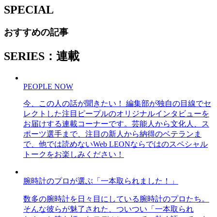
SPECIAL
おすすめの記事
SERIES：連載
PEOPLE NOW
今、この人の話が聞きたい！ 編集部が独自の目線でセ
レクトした注目ピープルのオリジナルインタビューを
お届けする連載コーナーです。芸能人から文化人、ス
ポーツ選手まで、注目の新人から納得のベテランま
で、他では読めないWeb LEONならではのスペシャル
トークをお楽しみください！
腕時計のプロが選ぶ「一本取られました！」
数多の腕時計を日々目にしている腕時計のプロたち。
そんな彼らが魅了された、ついつい「一本取られ